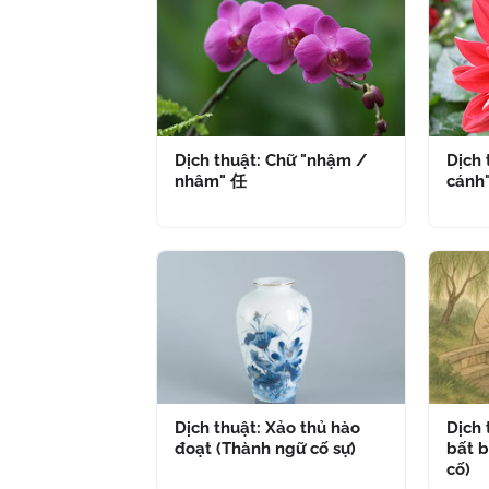
Dịch thuật: Chữ "nhậm /
Dịch 
nhâm" 任
cánh
Dịch thuật: Xảo thủ hào
Dịch
đoạt (Thành ngữ cố sự)
bất b
cố)