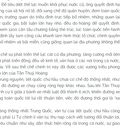
tiêu diệt thế lực muốn khôi phục nước cũ, ông quyết định hạ
ng của xã hội nô lệ, đổi sang chế độ quận huyện, đem toàn quốc
, trưởng quan do triều đình trực tiếp bổ nhiệm, những quan lại
ự quốc gia, bất luận lớn hay nhỏ, đều do hoàng đế quyết định.
em 1200 cân tấu chương bằng thẻ trúc, lúc toàn quốc tiến hành
ịnh lấy tam công cửu khanh làm hình thức tổ chức chính quyền
bổ nhiệm và bãi miễn, cũng giống quan lại địa phương không thể
sự phát triển thế lực cát cứ địa phương, tăng cường mối liên
 phát triển đồng đều về kinh tế, văn hoá ở các nơi trong cả nước,
ia. Về sau thể chế chính trị này đã được các vương triều phong
 to lớn của Tần Thuỷ Hoàng.
 nguyên, liệt quốc chư hầu chưa có chế độ thống nhất, như:
n đó đường xe chạy cũng rộng hẹp khác nhau. Sau khi Tần Thuỷ
 cự li giữa 2 bánh xe nhất luật đổi thành 6 xích, khiến đường xe
toàn quốc tới lui rất thuận tiện, việc đó đương thời gọi là “xa
thống nhất Trung Quốc, văn tự của liệt quốc chư hầu cũng
hái Lí Tư chỉnh lí văn tự, thu nạp cách viết tương đối thuận lợi,
tiêu chuẩn; như vậy, dần thực hiện rộng rãi trong cả nước, sự giao