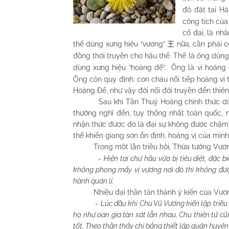
đô đặt tại 
công tích của
cổ đại, là nhâ
thể dùng xưng hiệu “vương”
nữa, cần phải c
王
đồng thời truyền cho hậu thế. Thế là ông dùng
dùng xưng hiệu “hoàng đế”. Ông là vị hoàng
Ông còn quy định: con cháu nối tiếp hoàng vị t
Hoàng Đế, như vậy đời nối đời truyền đến thiên
Sau khi Tần Thuỷ Hoàng chính thức dùng 
thường nghĩ đến, tuy thống nhất toàn quốc, 
nhận thức được đó là đại sự không được chậm t
thể khiến giang sơn ổn định, hoàng vị của mình
Trong một lần triều hội, Thừa tướng Vươ
-
Hiện tại chư hầu vừa bị tiêu diệt, đặc 
không phong mấy vị vương nơi đó thì không đượ
hành quản lí.
Nhiều đại thần tán thành ý kiến của Vương Q
-
Lúc đầu khi Chu Vũ Vương kiến lập triều
họ như oan gia tàn sát lẫn nhau,
Chu
thiên tử c
tốt. Theo thần thấy chi bằng thiết lập quận huyện