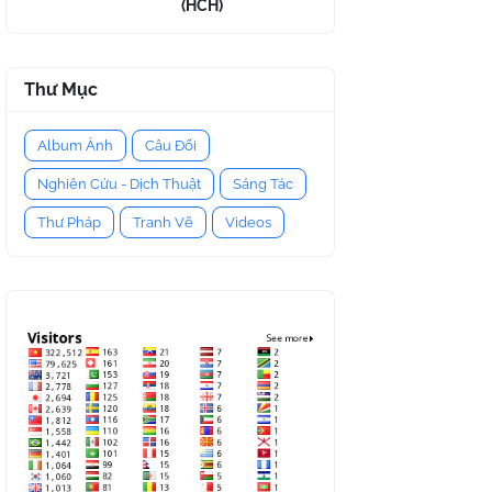
(HCH)
Thư Mục
Album Ảnh
Câu Đối
Nghiên Cứu - Dịch Thuật
Sáng Tác
Thư Pháp
Tranh Vẽ
Videos