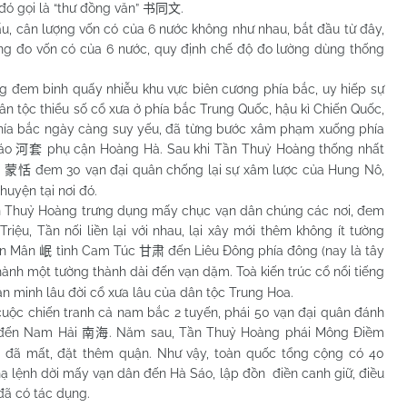
đó gọi là “thư đồng văn”
.
书同文
 cân lượng vốn có của 6 nước không như nhau, bắt đầu từ đây,
g đo vốn có của 6 nước, quy định chế độ đo lường dùng thống
m binh quấy nhiễu khu vực biên cương phía bắc, uy hiếp sự
ân tộc thiểu số cổ xưa ở phía bắc Trung Quốc, hậu kì Chiến Quốc,
hía bắc ngày càng suy yếu, đã từng bước xâm phạm xuống phía
Sáo
phụ cận Hoàng Hà. Sau khi Tần Thuỷ Hoàng thống nhất
河套
m
đem 30 vạn đại quân chống lại sự xâm lược của Hung Nô,
蒙恬
huyện tại nơi đó.
ỷ Hoàng trưng dụng mấy chục vạn dân chúng các nơi, đem
riệu, Tần nối liền lại với nhau, lại xây mới thêm không ít tường
yện Mân
tỉnh Cam Túc
đến Liêu Đông phía đông (nay là tây
岷
甘肃
 thành một tường thành dài đến vạn dặm. Toà kiến trúc cổ nổi tiếng
văn minh lâu đời cổ xưa lâu của dân tộc Trung Hoa.
chiến tranh cả nam bắc 2 tuyến, phái 50 vạn đại quân đánh
g đến Nam Hải
. Năm sau, Tần Thuỷ Hoàng phái Mông Điềm
南海
 đã mất, đặt thêm quận. Như vậy, toàn quốc tổng cộng có 40
hạ lệnh dời mấy vạn dân đến Hà Sáo, lập đồn điền canh giữ, điều
đã có tác dụng.