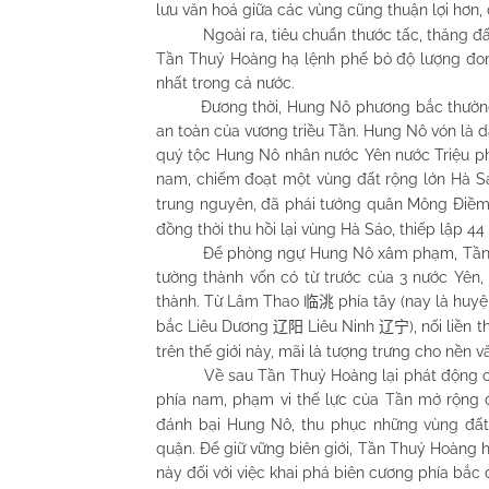
lưu văn hoá giữa các vùng cũng thuận lợi hơn, 
Ngoài ra, tiêu chuẩn thước tấc, thăng đấu,
Tần Thuỷ Hoàng hạ lệnh phế bỏ độ lượng đon
nhất trong cả nước.
Đương thời, Hung Nô phương bắc thường đe
an toàn của vương triều Tần. Hung Nô vón là d
quý tộc Hung Nô nhân nước Yên nước Triệu p
nam, chiếm đoạt một vùng đất rộng lớn Hà 
trung nguyên, đã phái tướng quân Mông Điề
đồng thời thu hồi lại vùng Hà Sáo, thiếp lập 44 
Để phòng ngự Hung Nô xâm phạm, Tần Thu
tường thành vốn có từ trước của 3 nước Yên, T
thành. Từ Lâm Thao
phía tây (nay là hu
临洮
bắc Liêu Dương
Liêu Ninh
), nối liền
辽阳
辽宁
trên thế giới này, mãi là tượng trưng cho nền 
Về sau Tần Thuỷ Hoàng lại phát động cuộc 
phía nam, phạm vi thế lực của Tần mở rộn
đánh bại Hung Nô, thu phục những vùng đất
quận. Để giữ vững biên giới, Tần Thuỷ Hoàng 
này đối với việc khai phá biên cương phía bắc 