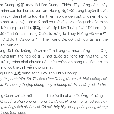
Hàm Dương
(nay là Hàm Dương, Thiểm Tây). Ông cảm thấy
咸阳
 mình còn lớn hơn so với Tam Hoàng Ngũ Đế trong truyền thuyết
n vật vĩ đại nhất từ lúc khai thiên lập địa đến giờ, cho nên không
ó một xưng hiệu tôn quý mới có thể xứng với công tích của mình
 kiến nghị của Lí Tư
, quyết định lấy “hoàng” và “đế” làm một,
李斯
 đế đầu tiên của Trung Quốc tự xưng là Thuỷ Hoàng Đế
.
始皇帝
hứ tự đời thứ 2 gọi là Nhị Thế Hoàng Đế, đời thứ 3 gọi là Tam thế
 thu vạn đại.
đế hiệu, không hề chìm đắm trong ca múa thăng bình. Ông
nhưng làm thế nào để trị lí một quốc gia rộng lớn như thế. Ông
rễ, tự mình phải chuyên cần triều chính, an bang tị quốc, mới có
 mới có thể vĩnh viễn không mất.
ng Quan
dâng sớ tâu với Tần Thuỷ Hoàng:
王绾
biệt là 3 nước Yên, Sở, Tề cách Hàm Dương rất xa, rất khó khống chế,
c. Xin hoàng thượng phong mấy vị hoàng tử đến những nơi đó tiến
uan, chỉ có một mình Lí Tư biểu thị phản đối. Ông nói rằng:
Chu
, cũng phân phong không ít chư hầu. Nhưng không ngờ sau này,
ũng không cách gì cấm chỉ. Có thể thấy biện pháp phân phong không
 trong toàn quốc.