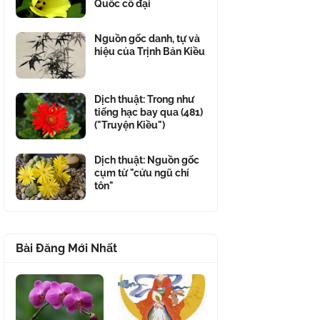
Quốc cổ đại
Nguồn gốc danh, tự và
hiệu của Trịnh Bản Kiều
Dịch thuật: Trong như
tiếng hạc bay qua (481)
("Truyện Kiều")
Dịch thuật: Nguồn gốc
cụm từ "cửu ngũ chí
tôn"
Bài Đăng Mới Nhất