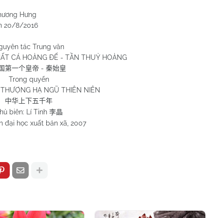
Hưng
2016
guyên tác Trung văn
ẤT CÁ HOÀNG ĐẾ - TẦN THUỶ HOÀNG
-
国第一个皇帝
秦始皇
Trong quyển
THƯỢNG HẠ NGŨ THIÊN NIÊN
中华上下五千年
hủ biên: Lí Tinh
李晶
 đại học xuất bản xã, 2007