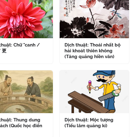
thuật: Chữ "canh /
Dịch thuật: Thoái nhất bộ
" 更
hải khoát thiên không
(Tăng quảng hiền văn)
 thuật: Thung dung
Dịch thuật: Mộc tượng
ách (Quốc học điển
(Tiếu lâm quảng kí)