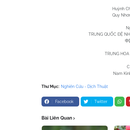
Huỳnh Chương 
Quy Nhơn 20/8/
N
TRUNG QUỐC ĐỆ NH
中
TRUNG HOA 
C
Nam Kinh
Thư Mục:
Nghiên Cứu - Dịch Thuật
Facebook
Twitter
Bài Liên Quan