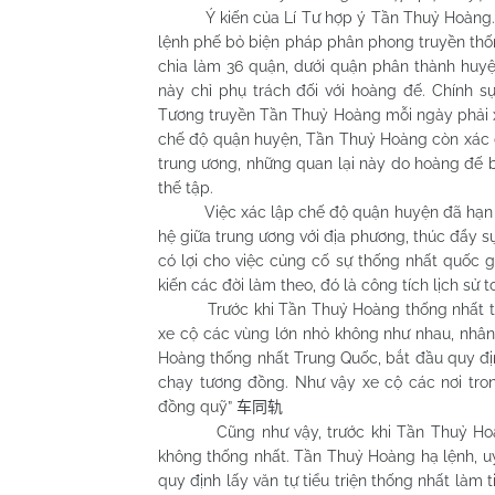
Ý kiến của Lí Tư hợp ý Tần Thuỷ Hoàng. Để 
lệnh phế bỏ biện pháp phân phong truyền thố
chia làm 36 quận, dưới quận phân thành huyện
này chỉ phụ trách đối với hoàng đế. Chính s
Tương truyền Tần Thuỷ Hoàng mỗi ngày phải x
chế độ quận huyện, Tần Thuỷ Hoàng còn xác đ
trung ương, những quan lại này do hoàng đế 
thế tập.
Việc xác lập chế độ quận huyện đã hạn chế 
hệ giữa trung ương với địa phương, thúc đẩy sự
có lợi cho việc củng cố sự thống nhất quốc g
kiến các đời làm theo, đó là công tích lịch sử
Trước khi Tần Thuỷ Hoàng thống nhất trung
xe cộ các vùng lớn nhỏ không như nhau, nhâ
Hoàng thống nhất Trung Quốc, bắt đầu quy định
chạy tương đồng. Như vậy xe cộ các nơi trong 
đồng quỹ”
车同轨
Cũng như vậy, trước khi Tần Thuỷ Hoàng 
không thống nhất. Tần Thuỷ Hoàng hạ lệnh, uỷ p
quy định lấy văn tự tiểu triện thống nhất làm 