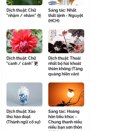
Dịch thuật: Chữ
Sáng tác: Nhất
"nhậm / nhâm" 任
thất lệnh - Nguyệt
(HCH)
Dịch thuật: Chữ
Dịch thuật: Thoái
"canh / cánh" 更
nhất bộ hải khoát
thiên không (Tăng
quảng hiền văn)
Dịch thuật: Xảo
Sáng tác: Hoàng
thủ hào đoạt
hôn tiểu khúc -
(Thành ngữ cố sự)
Chung thanh niểu
niểu bạn sơn thôn