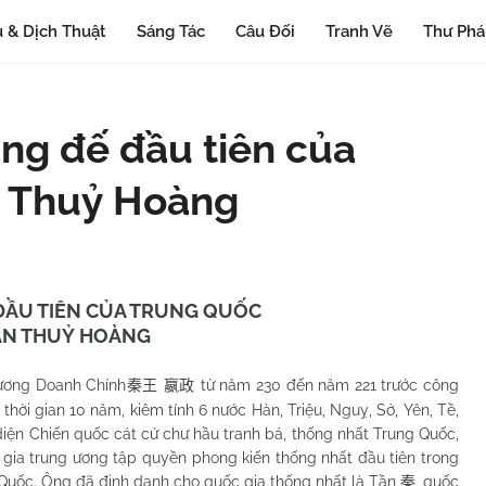
 & Dịch Thuật
Sáng Tác
Câu Đối
Tranh Vẽ
Thư Ph
àng đế đầu tiên của
n Thuỷ Hoàng
 ĐẦU TIÊN CỦA TRUNG QUỐC
ẦN THUỶ HOÀNG
 Doanh Chính
từ năm 230 đến năm 221 trước công
秦王
嬴政
thời gian 10 năm, kiêm tính 6 nước Hàn, Triệu, Nguỵ, Sở, Yên, Tề,
diện Chiến quốc cát cứ chư hầu tranh bá, thống nhất Trung Quốc,
 gia trung ương tập quyền phong kiến thống nhất đầu tiên trong
 Quốc. Ông đã định danh cho quốc gia thống nhất là Tần
, quốc
秦