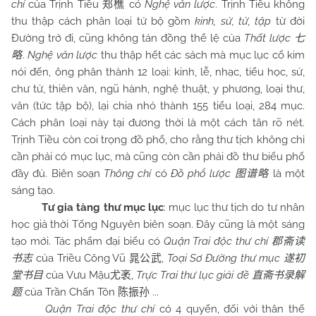
chí
của Trịnh Tiều
có
Nghệ văn lược
. Trịnh Tiều không
郑樵
thu thập cách phân loại tứ bộ gồm
kinh, sử, tử, tập
từ đời
Đường trở đi, cũng không tán đồng thể lệ của
Thất l
ược
七
.
Nghệ văn lược
thu thập hết các sách mà mục lục cổ kim
略
nói đến, ông phân thành 12 loại: kinh, lễ, nhạc, tiểu học, sử,
chư tử, thiên văn, ngũ hành, nghệ thuật, y phương, loại thư,
văn (tức tập bộ), lại chia nhỏ thành 155 tiểu loại, 284 mục.
Cách phân loại này tại đương thời là một cách tân rõ nét.
Trịnh Tiều còn coi trọng đồ phổ, cho rằng thư tịch không chỉ
cần phải có mục lục, mà cũng còn cần phải đồ thư biểu phổ
đầy đủ. Biên soạn
Thông chí
có
Đồ phổ lược
là một
图谱略
sáng tạo.
Tư gia tàng thư mục lục
: mục lục thư tịch do tư nhân
học giả thời Tống Nguyên biên soạn. Đây cũng là một sáng
tạo mới. Tác phẩm đại biểu có
Quận Trai độc thư chí
郡斋读
của Triều Công Vũ
,
Toại Sơ Đường thư mục
书志
晁公武
遂初
của Vưu Mậu
,
Trực Trai thư lục giải đề
堂书目
尤袤
直斋书录解
của Trần Chấn Tôn
...
题
陈振孙
Quận Trai độc thư chí
có 4 quyển, đối với thân thế