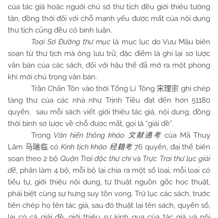
của tác giả hoặc người chú sớ thư tịch đều giới thiệu tường
tận, đồng thời đối với chỗ mạnh yếu được mất của nội dung
thư tịch cũng đều có bình luận.
Toại Sơ Đường thư mục
là mục lục do Vưu Mậu biên
soạn từ thư tịch mà ông lưu trữ, đặc điểm là ghi lại sơ lược
văn bản của các sách, đối với hậu thế đã mở ra một phong
khí mới chú trọng văn bản.
Trần Chấn Tôn vào thời Tống Lí Tông
ghi chép
宋理宗
tàng thư của các nhà như Trịnh Tiều đạt đến hơn 51180
quyển, sau mỗi sách viết giới thiệu tác giả, nội dung, đồng
thời bình sơ lược về chỗ được mất, gọi là “giải đề”.
Trong
Văn hiến thông khảo
của Mã Thuỵ
文献通考
Lâm
có
Kinh tịch khảo
76 quyển, đại thể biên
马瑞临
经籍考
soạn theo 2 bộ
Quận Trai độc thư chí
và
Trực Trai thư lục giải
đề
, phân làm 4 bộ, mỗi bộ lại chia ra một số loại, mỗi loại có
tiểu tự, giới thiệu nội dung, tự thuật nguồn gốc học thuật,
phái biệt cùng sự hưng suy tồn vong. Trứ lục các sách, trước
tiên chép họ tên tác giả, sau đó thuật lại tên sách, quyển số,
lại có cả giải đề, giới thiệu sự kinh qua của tác giả và nội