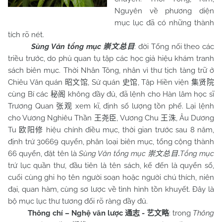
Nguyên về phương diện
mục lục đã có những thành
tích rõ nét.
Sùng Văn tổng mục
: đời Tống nối theo các
崇文总目
triều trước, do phủ quan tụ tập các học giả hiệu khám tranh
sách biên mục. Thời Nhân Tông, nhân vì thư tịch tàng trữ ở
Chiêu Văn quán
, Sử quán
, Tập Hiền viện
昭文馆
史馆
集贤院
cùng Bí các
không đầy đủ, đã lệnh cho Hàn lâm học sĩ
秘阁
Trương Quan
xem kĩ, định số lượng tồn phế. Lại lệnh
张观
cho Vương Nghiêu Thần
, Vương Chu
, Âu Dương
王尧臣
王洙
Tu
hiệu chính điều mục, thời gian trước sau 8 năm,
欧阳修
định trứ 30669 quyển, phân loại biên mục, tổng cộng thành
66 quyển, đặt tên là
Sùng Văn tổng mục
Tổng mục
崇文总目
.
trứ lục quần thư, đầu tiên là tên sách, kế đến là quyển số,
cuối cùng ghi họ tên người soạn hoặc người chú thích, niên
đại, quan hàm, cùng sơ lược về tình hình tồn khuyết. Đây là
bộ mục lục thư tương đối rõ ràng đầy đủ.
Thông chí – Nghệ văn lược
-
: trong
Thông
通志
艺文略