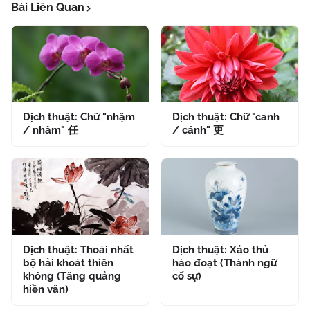
Bài Liên Quan
Dịch thuật: Chữ "nhậm
Dịch thuật: Chữ "canh
/ nhâm" 任
/ cánh" 更
Dịch thuật: Thoái nhất
Dịch thuật: Xảo thủ
bộ hải khoát thiên
hào đoạt (Thành ngữ
không (Tăng quảng
cố sự)
hiền văn)