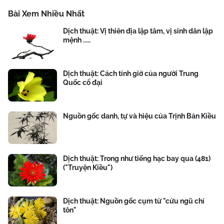
Bài Xem Nhiều Nhất
Dịch thuật: Vị thiên địa lập tâm, vị sinh dân lập
mệnh .....
Dịch thuật: Cách tính giờ của người Trung
Quốc cổ đại
Nguồn gốc danh, tự và hiệu của Trịnh Bản Kiều
Dịch thuật: Trong như tiếng hạc bay qua (481)
("Truyện Kiều")
Dịch thuật: Nguồn gốc cụm từ "cửu ngũ chí
tôn"