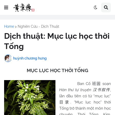
Home
Nghiên Cứu - Dịch Thuật
Dịch thuật: Mục lục học thời
Tống
huỳnh chương hưng
MỤC LỤC HỌC THỜI TỐNG
Ban Cố
soạn
班固
Hán thư tự truyện
,
汉书叙传
lần đầu tiên có từ “mục lục”
. “Mục lục học” thời
目录
Tống trở thành một môn học
chuyên. Thời Tống, Kim,