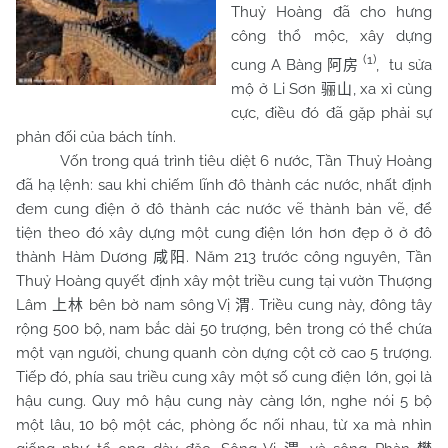
Thuỷ Hoàng đã cho hưng
công thổ mộc, xây dựng
(1)
cung A Bàng
, tu sửa
阿房
mộ ở Li Sơn
, xa xỉ cùng
骊山
cực, điều đó đã gặp phải sự
phản đối của bách tính.
Vốn trong quá trình tiêu diệt 6 nước, Tần Thuỷ Hoàng
đã hạ lệnh: sau khi chiếm lĩnh đô thành các nước, nhất định
đem cung điện ở đô thành các nước vẽ thành bản vẽ, để
tiện theo đó xây dựng một cung điện lớn hơn đẹp ở ở đô
thành Hàm Dương
. Năm 213 trước công nguyên, Tần
咸阳
Thuỷ Hoàng quyết định xây một triều cung tại vườn Thượng
Lâm
bên bờ nam sông Vị
. Triều cung này, đông tây
上林
渭
rộng 500 bộ, nam bắc dài 50 trượng, bên trong có thể chứa
một vạn người, chung quanh còn dựng cột cờ cao 5 trượng.
Tiếp đó, phía sau triều cung xây một số cung điện lớn, gọi là
hậu cung. Quy mô hậu cung này càng lớn, nghe nói 5 bộ
một lâu, 10 bộ một các, phòng ốc nối nhau, từ xa mà nhìn