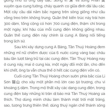
giống như tổ ong dày đặc. Sông Vị
và sông Phàn
渭
樊
xuyên qua cung tường, chảy quanh co giữa đình đài lâu các.
Một cây cầu dài nằm bắc ngang trên sông giống như cầu
vồng treo trên không trung. Quần thể kiến trúc này trải hơn
300 dặm, tổng cộng có hơn 700 cung điện, thậm chí trong
một ngày, khí hậu của mỗi cung điện không giống nhau.
Quần thể cung điện này chính là cung A Bàng nổi tiếng
trong lịch sử.
Sau khi xây dựng cung A Bàng, Tần Thuỷ Hoàng đem
những mĩ nữ chiếm được của 6 nước cùng vàng bạc châu
báu lần lượt tàng trữ tại các cung điện. Tần Thuỷ Hoàng nay
ở cung này, mai ở cung kia, một ngày đổi một lần, cho đến
khi chết, ông ta vẫn chưa thể ở hết các cung điện vốn có.
Cuối cùng Tần Thuỷ Hoàng chọn sườn phía bắc của Li
Sơn
cho xây một phần mộ lớn cao 50 trượng, chu vi
骊山
khoảng 5 dặm. Trong mộ thất xây các dạng cung điện, trong
cung điện bày những kì trân dị bảo mà Tần Thuỷ Hoàng ưa
thích. Thợ dùng minh châu làm thành mặt trời mặt trăng,
sao, tượng trưng thiên thể; dùng thuỷ ngân chế thành sông