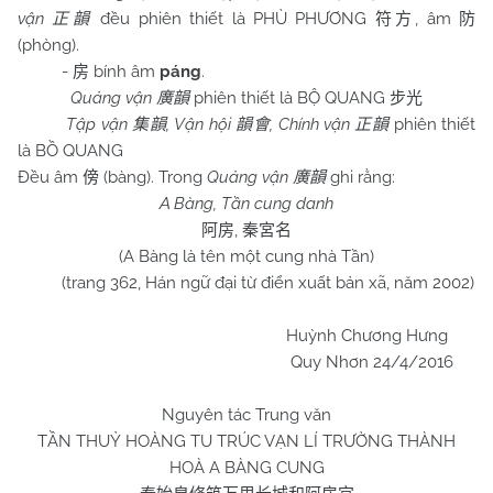
vận
đều phiên thiết là PHÙ PHƯƠNG
, âm
正韻
符方
防
(phòng).
-
bính âm
páng
.
房
Quảng vận
phiên thiết là BỘ QUANG
廣韻
步光
Tập vận
, Vận hội
, Chính vận
phiên thiết
集韻
韻會
正韻
là BỒ QUANG
Đều âm
(bàng). Trong
Quảng vận
ghi rằng:
傍
廣韻
A Bàng, Tần cung danh
,
阿房
秦宮名
(A Bàng là tên một cung nhà Tần)
(trang 362, Hán ngữ đại từ điển xuất bản xã, năm 2002)
Huỳnh Chương Hưng
Quy Nhơn 24/4/2016
Nguyên tác Trung văn
TẦN THUỶ HOÀNG TU TRÚC VẠN LÍ TRƯỜNG THÀNH
HOÀ A BÀNG CUNG