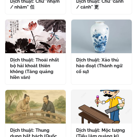
Dịch thuật: Chữ "nhậm
Dịch thuật: Chữ "canh
/ nhâm" 任
/ cánh" 更
Dịch thuật: Thoái nhất
Dịch thuật: Xảo thủ
bộ hải khoát thiên
hào đoạt (Thành ngữ
không (Tăng quảng
cố sự)
hiền văn)
Dịch thuật: Thung
Dịch thuật: Mộc tượng
dung bất bách (Quốc
(Tiếu lâm quảng kí)