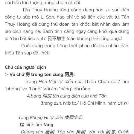
dài biển lớn tượng trưng cho mặt đất.
Tần Thuỷ Hoàng tổng cộng dùng hơn 70 vạn dân
công tu sửa mộ Li Sơn, hao phí vô số tiền của vật tư, Tần
Thuỷ Hoàng đã dùng thủ đoạn tàn khốc, bắt nhân dân làm
lao dịch nặng nề. Bách tính càng ngày càng khổ, quả đúng
là “dân bất liêu sinh”
(dân không thể sống được).
民不聊生
Cuối cùng trong tiếng thét phản đối của nhân dân,
triều Tần sụp đổ. (hết)
Chú của người dịch
1-
Về chữ
trong tên cung
:
房
阿房
Trong
Hán Việt tự điển
của Thiều Chửu có 2 âm
“phòng” và “bàng”. Với âm “bàng” ghi rằng:
A bàng
tên cung điện của nhà Tần
.
阿房
(trang 223, nxb tp/ Hồ Chí Minh, năm 1993)
Trong
Khang Hi tự điển
:
康熙字典
-
bính âm
fáng
.
房
Đường vận
, Tập vận
, Vận hội
, Chính
唐韻
集韻
韻會