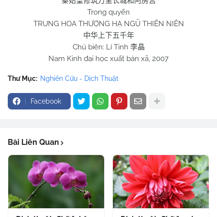
秦始皇修筑万里长城和阿房宫
Trong quyển
TRUNG HOA THƯỢNG HẠ NGŨ THIÊN NIÊN
中华上下五千年
Chủ biên: Lí Tinh
李晶
Nam Kinh đại học xuất bản xã, 2007
Thư Mục:
Nghiên Cứu - Dịch Thuật
Facebook
Bài Liên Quan