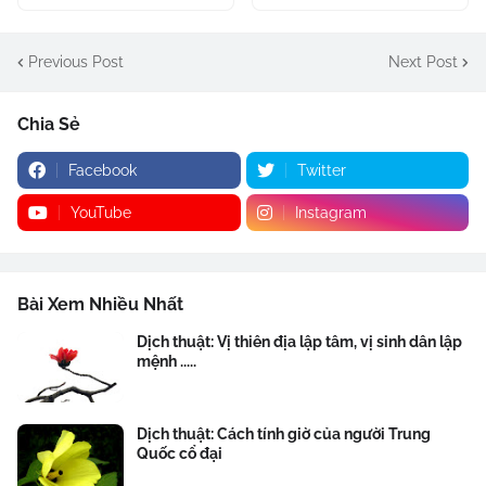
Previous Post
Next Post
Chia Sẻ
Facebook
Twitter
YouTube
Instagram
Bài Xem Nhiều Nhất
Dịch thuật: Vị thiên địa lập tâm, vị sinh dân lập
mệnh .....
Dịch thuật: Cách tính giờ của người Trung
Quốc cổ đại