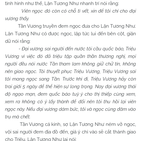
tình hình như thế, Lận Tương Như nhanh trí nói rằng:
Viên ngọc đó còn có chỗ tì vết, xin để tôi chỉ cho đại
vương thấy.
Tần Vương truyền đem ngọc đưa cho Lận Tương Như.
Lận Tương Như có được ngọc, lập tức lui đến bên cột, giận
dữ nói rằng:
-
Đại vương sai người đến nước tôi cầu quốc bảo, Triệu
Vương vì việc đó đã triệu tập quần thần thương nghị, mọi
người đều nói nước Tần tham lam không giữ chữ tín, không
nên giao ngọc. Tôi thuyết phục Triệu Vương, Triệu Vương sai
tôi mang ngọc sang Tần. Trước khi đi, Triệu Vương hãy còn
trai giới 5 ngày để thể hiện sự long trọng. Nay đại vương thái
độ ngạo mạn, đem quốc bảo tuỳ ý cho thị thiếp cùng xem,
xem ra không có ý lấy thành để đổi nên tôi thu hồi lại viên
ngọc này. Nếu đại vương dám bức, tôi và ngọc cùng đâm vào
trụ mà chết.
Tần Vương cả kinh, sợ Lận Tương Như ném vỡ ngọc,
vội sai người đem địa đồ đến, giả ý chỉ vào sẽ cắt thành giao
cho Triệu. Lận Tương Như lại nói: