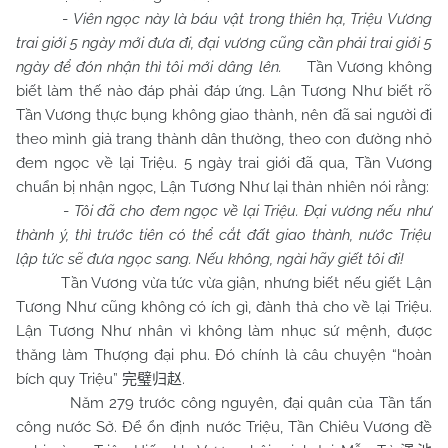
-
Viên ngọc này là báu vật trong thiên hạ, Triệu Vương
trai giới 5 ngày mới đưa đi, đại vương cũng cần phải trai giới 5
ngày để đón nhận thì tôi mới dâng lên.
Tần Vương không
biết làm thế nào đáp phải đáp ứng. Lận Tương Như biết rõ
Tần Vương thực bụng không giao thành, nên đã sai người đi
theo mình giả trang thành dân thường, theo con đường nhỏ
đem ngọc về lại Triệu. 5 ngày trai giới đã qua, Tần Vương
chuẩn bị nhận ngọc, Lận Tương Như lại thản nhiên nói rằng:
-
Tôi đã cho đem ngọc về lại Triệu. Đại vương nếu như
thành ý, thì trước tiên có thể cắt đất giao thành, nước Triệu
lập tức sẽ đưa ngọc sang. Nếu không, ngài hãy giết tôi đi!
Tần Vương vừa tức vừa giận, nhưng biết nếu giết Lận
Tương Như cũng không có ích gì, đành thả cho về lại Triệu.
Lận Tương Như nhân vì không làm nhục sứ mệnh, được
thăng làm Thượng đại phu. Đó chính là câu chuyện “hoàn
bích quy Triệu”
.
完璧归赵
Năm 279 trước công nguyên, đại quân của Tần tấn
công nước Sở. Để ổn định nước Triệu, Tần Chiêu Vương đề