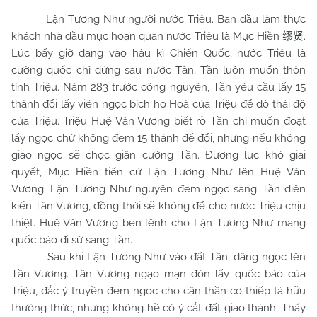
Lận Tương Như người nước Triệu. Ban đầu làm thực
khách nhà đầu mục hoạn quan nước Triệu là Mục Hiền
.
缪贤
Lúc bấy giờ đang vào hậu kì Chiến Quốc, nước Triệu là
cường quốc chỉ đứng sau nước Tần, Tần luôn muốn thôn
tính Triệu. Năm 283 trước công nguyên, Tần yêu cầu lấy 15
thành đổi lấy viên ngọc bích họ Hoà của Triệu để dò thái độ
của Triệu. Triệu Huệ Văn Vương biết rõ Tần chỉ muốn đoạt
lấy ngọc chứ không đem 15 thành để đổi, nhưng nếu không
giao ngọc sẽ chọc giận cường Tần. Đương lúc khó giải
quyết, Mục Hiền tiến cử Lận Tương Như lên Huệ Văn
Vương. Lận Tương Như nguyện đem ngọc sang Tần diện
kiến Tần Vương, đồng thời sẽ không để cho nước Triệu chịu
thiệt. Huệ Văn Vương bèn lệnh cho Lận Tương Như mang
quốc bảo đi sứ sang Tần.
Sau khi Lận Tương Như vào đất Tần, dâng ngọc lên
Tần Vương. Tần Vương ngạo mạn đón lấy quốc bảo của
Triệu, đắc ý truyền đem ngọc cho cận thần cơ thiếp tả hữu
thưởng thức, nhưng không hề có ý cắt đất giao thành. Thấy