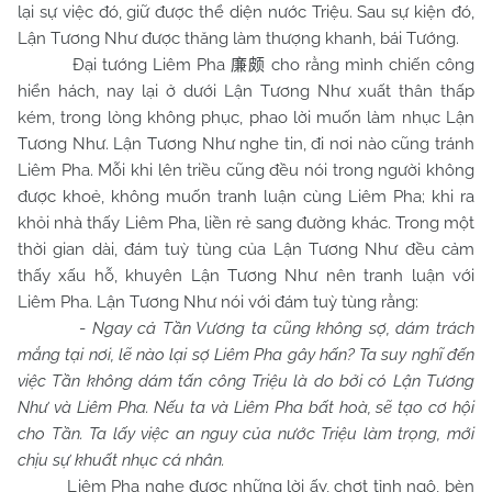
lại sự việc đó, giữ được thể diện nước Triệu. Sau sự kiện đó,
Lận Tương Như được thăng làm thượng khanh, bái Tướng.
Đại tướng Liêm Pha
cho rằng mình chiến công
廉颇
hiển hách, nay lại ở dưới Lận Tương Như xuất thân thấp
kém, trong lòng không phục, phao lời muốn làm nhục Lận
Tương Như. Lận Tương Như nghe tin, đi nơi nào cũng tránh
Liêm Pha. Mỗi khi lên triều cũng đều nói trong người không
được khoẻ, không muốn tranh luận cùng Liêm Pha; khi ra
khỏi nhà thấy Liêm Pha, liền rẻ sang đường khác. Trong một
thời gian dài, đám tuỳ tùng của Lận Tương Như đều cảm
thấy xấu hỗ, khuyên Lận Tương Như nên tranh luận với
Liêm Pha. Lận Tương Như nói với đám tuỳ tùng rằng:
-
Ngay cả Tần Vương ta cũng không sợ, dám trách
mắng tại nơi, lẽ nào lại sợ Liêm Pha gây hấn? Ta suy nghĩ đến
việc Tần không dám tấn công Triệu là do bởi có Lận Tương
Như và Liêm Pha. Nếu ta và Liêm Pha bất hoà, sẽ tạo cơ hội
cho Tần. Ta lấy việc an nguy của nước Triệu làm trọng, mới
chịu sự khuất nhục cá nhân.
Liêm Pha nghe được những lời ấy, chợt tỉnh ngộ, bèn