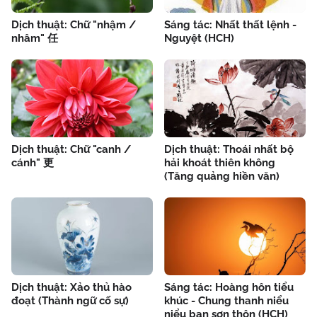
Dịch thuật: Chữ "nhậm /
Sáng tác: Nhất thất lệnh -
nhâm" 任
Nguyệt (HCH)
Dịch thuật: Chữ "canh /
Dịch thuật: Thoái nhất bộ
cánh" 更
hải khoát thiên không
(Tăng quảng hiền văn)
Dịch thuật: Xảo thủ hào
Sáng tác: Hoàng hôn tiểu
đoạt (Thành ngữ cố sự)
khúc - Chung thanh niểu
niểu bạn sơn thôn (HCH)