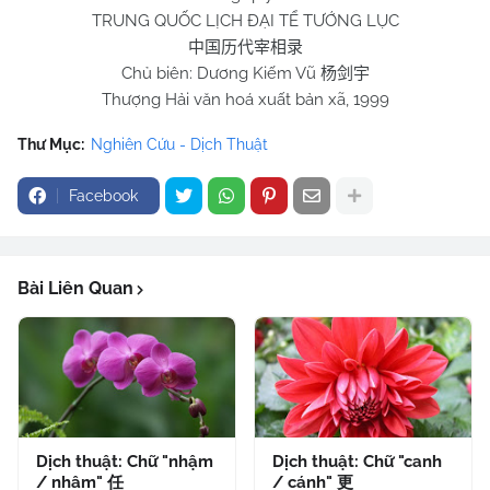
TRUNG QUỐC LỊCH ĐẠI TỂ TƯỚNG LỤC
中国历代宰相录
Chủ biên: Dương Kiếm Vũ
杨剑宇
Thượng Hải văn hoá xuất bản xã, 1999
Thư Mục:
Nghiên Cứu - Dịch Thuật
Facebook
Bài Liên Quan
Dịch thuật: Chữ "nhậm
Dịch thuật: Chữ "canh
/ nhâm" 任
/ cánh" 更