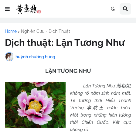
Home
Nghiên Cứu - Dịch Thuật
Dịch thuật: Lận Tương Như
huỳnh chương hưng
LẬN TƯƠNG NHƯ
Lận Tương Như
,
蔺相如
không rõ năm sinh năm mất,
Tể tướng thời Hiếu Thành
Vương
nước Triệu.
孝成王
Một trong những hiền tướng
thời Chiến Quốc. Kết cục
không rõ
.