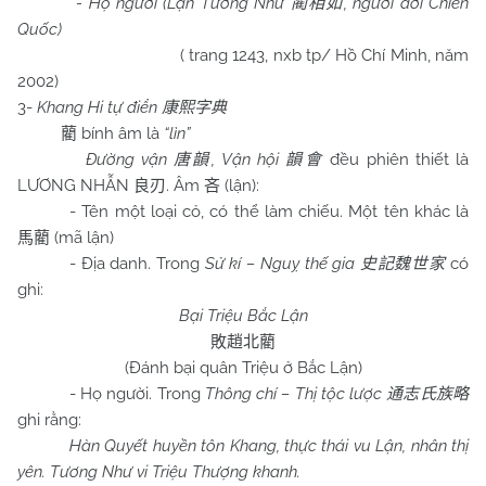
- Họ người (Lạn Tương Như
, người đời Chiến
蔺相如
Quốc)
( trang 1243, nxb tp/ Hồ Chí Minh, năm
2002)
3-
Khang Hi tự điển
康熙字典
bính âm là
“lìn”
藺
Đường vận
, Vận hội
đều phiên thiết là
唐韻
韻會
LƯƠNG NHẪN
. Âm
(lận):
良刃
吝
- Tên một loại cỏ, có thể làm chiếu. Một tên khác là
(mã lận)
馬藺
- Địa danh. Trong
Sử kí – Nguỵ thế gia
có
史記魏世家
ghi:
Bại Triệu Bắc Lận
敗趙北藺
(Đánh bại quân Triệu ở Bắc Lận)
- Họ người. Trong
Thông chí – Thị tộc lược
通志氏族略
ghi rằng:
Hàn Quyết huyền tôn Khang, thực thái vu Lận, nhân thị
yên. Tương Như vi Triệu Thượng khanh.