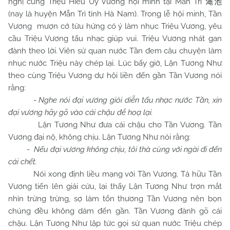
nghị cùng Triệu Hiếu Uy Vương hội minh tại Mẫn Trì
渑池
(nay là huyện Mẫn Trì tỉnh Hà Nam). Trong lễ hội minh, Tần
Vương mượn cớ tửu hứng có ý làm nhục Triệu Vương, yêu
cầu Triệu Vương tấu nhạc giúp vui. Triệu Vương nhát gan
đành theo lời. Viên sử quan nước Tần đem câu chuyện làm
nhục nước Triệu này chép lại. Lúc bấy giờ, Lận Tương Như
theo cùng Triệu Vương dự hội liền đến gần Tần Vương nói
rằng:
-
Nghe nói đại vương giỏi diễn tấu nhạc nước Tần, xin
đại vương hãy gõ vào cái chậu để hoạ lại.
Lận Tương Như đưa cái chậu cho Tần Vương. Tần
Vương đại nộ, không chịu. Lận Tương Như nói rằng:
-
Nếu đại vương không chịu, tôi thà cùng với ngài đi đến
cái chết.
Nói xong định liều mạng với Tần Vương. Tả hữu Tần
Vương tiến lên giải cứu, lại thấy Lận Tương Như trợn mắt
nhìn trừng trừng, sợ làm tổn thương Tần Vương nên bọn
chúng đều không dám đến gần. Tần Vương đành gõ cái
chậu. Lận Tương Như lập tức gọi sử quan nước Triệu chép