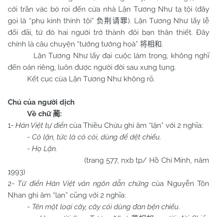
cởi trần vác bó roi đến cửa nhà Lận Tương Như tạ tội (đây
gọi là “phụ kinh thỉnh tội”
). Lận Tương Như lấy lễ
负荆请罪
đối đãi, từ đó hai người trở thành đôi bạn thân thiết. Đây
chính là câu chuyện “tướng tướng hoà”
.
将相和
Lận Tương Như lấy đại cuộc làm trọng, không nghĩ
đến oán riêng, luôn được người đời sau xưng tụng.
Kết cục của Lận Tương Như không rõ.
Chú của người dịch
Về chữ
:
蔺
1-
Hán Việt tự điển
của Thiều Chửu ghi âm “lận” với 2 nghĩa:
- Cỏ lận, tức là cỏ cói, dùng để dệt chiếu.
- Họ Lận.
(trang 577, nxb tp/ Hồ Chí Minh, năm
1993)
2-
Từ điển Hán Việt văn ngôn dẫn chứng
của Nguyễn Tôn
Nhan ghi âm “lạn” cũng với 2 nghĩa:
- Tên một loại cây, cây cói dùng đan bện chiếu.