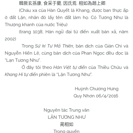
,
,
.
.
韓厥玄孫康
食采于藺
因氏焉
相如為趙上卿
(Cháu xa của Hàn Quyết là Khang, được ban thực ấp
ở đất Lận, nhân đó lấy tên đất làm họ. Có Tương Như là
Thượng khanh của nước Triệu)
(trang 1038, Hán ngữ đại từ điển xuất bản xã, năm
2002)
Trong
Sử kí
Tư Mã Thiên
, bản dịch của Giản Chi và
Nguyễn Hiến Lê, cùng bản dịch của Phan Ngọc đều đọc là
“Lạn Tương Như”.
Ở đây tôi theo
Hán Việt tự điển
của Thiều Chửu và
Khang Hi tự điển
phiên là “Lận Tương Như”.
Huỳnh Chương Hưng
Quy Nhơn 06/4/2016
Nguyên tác Trung văn
LẬN TƯƠNG NHƯ
蔺相如
Trong quyển