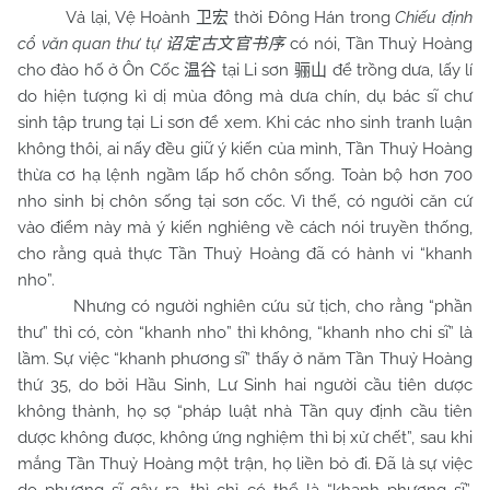
Vả lại, Vệ Hoành
thời Đông Hán trong
Chiếu định
卫宏
cổ văn quan thư tự
có nói, Tần Thuỷ Hoàng
诏定古文官书序
cho đào hố ở Ôn Cốc
tại Li sơn
để trồng dưa, lấy lí
温谷
骊山
do hiện tượng kì dị mùa đông mà dưa chín, dụ bác sĩ chư
sinh tập trung tại Li sơn để xem. Khi các nho sinh tranh luận
không thôi, ai nấy đều giữ ý kiến của mình, Tần Thuỷ Hoàng
thừa cơ hạ lệnh ngầm lấp hố chôn sống. Toàn bộ hơn 700
nho sinh bị chôn sống tại sơn cốc. Vì thế, có người căn cứ
vào điểm này mà ý kiến nghiêng về cách nói truyền thống,
cho rằng quả thực Tần Thuỷ Hoàng đã có hành vi “khanh
nho”.
Nhưng có người nghiên cứu sử tịch, cho rằng “phần
thư” thì có, còn “khanh nho” thì không, “khanh nho chi sĩ” là
lầm. Sự việc “khanh phương sĩ” thấy ở năm Tần Thuỷ Hoàng
thứ 35, do bởi Hầu Sinh, Lư Sinh hai người cầu tiên dược
không thành, họ sợ “pháp luật nhà Tần quy định cầu tiên
dược không được, không ứng nghiệm thì bị xử chết”, sau khi
mắng Tần Thuỷ Hoàng một trận, họ liền bỏ đi. Đã là sự việc