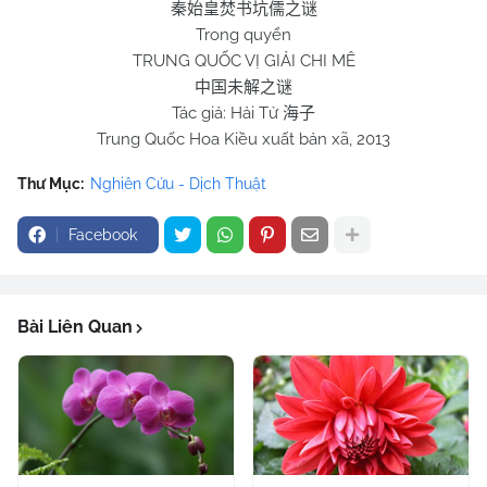
秦始皇焚书坑儒之谜
Trong quyển
TRUNG QUỐC VỊ GIẢI CHI MÊ
中国未解之谜
Tác giả: Hải Tử
海子
Trung Quốc Hoa Kiều xuất bản xã, 2013
Thư Mục:
Nghiên Cứu - Dịch Thuật
Facebook
Bài Liên Quan