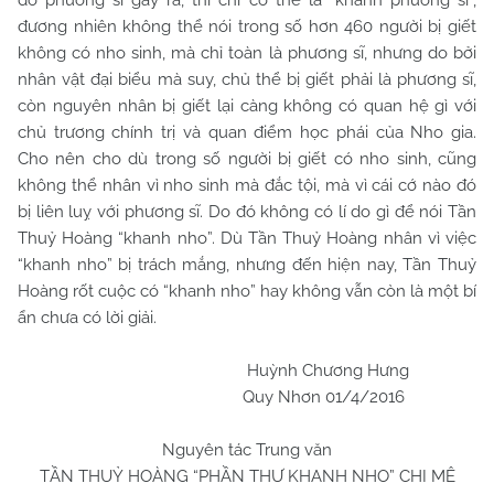
do phương sĩ gây ra, thì chỉ có thể là “khanh phương sĩ”,
đương nhiên không thể nói trong số hơn 460 người bị giết
không có nho sinh, mà chỉ toàn là phương sĩ, nhưng do bởi
nhân vật đại biểu mà suy, chủ thể bị giết phải là phương sĩ,
còn nguyên nhân bị giết lại càng không có quan hệ gì với
chủ trương chính trị và quan điểm học phái của Nho gia.
Cho nên cho dù trong số người bị giết có nho sinh, cũng
không thể nhân vì nho sinh mà đắc tội, mà vì cái cớ nào đó
bị liên luỵ với phương sĩ. Do đó không có lí do gì để nói Tần
Thuỷ Hoàng “khanh nho”. Dù Tần Thuỷ Hoàng nhân vì việc
“khanh nho” bị trách mắng, nhưng đến hiện nay, Tần Thuỷ
Hoàng rốt cuộc có “khanh nho” hay không vẫn còn là một bí
ẩn chưa có lời giải.
Huỳnh Chương Hưng
Quy Nhơn 01/4/2016
Nguyên tác Trung văn
TẦN THUỶ HOÀNG “PHẦN THƯ KHANH NHO” CHI MÊ