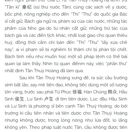
kiến nghị “phần thư” của Lí Tư. Tần Thuỷ Hoàng hạ lệnh: trừ
“Tần kỉ”
(sử thư nước Tần), cùng các sách về y dược,
秦纪
bốc phệ, nông nghiệp cho đến “Thi” “Thư” do quốc gia Bác
sĩ cất giữ, Bách gia ngữ ra, phàm sử của các nước, những tác
phẩm của Nho gia do tư nhân cất giữ, những trứ tác của
bách gia và các điển tịch khác, nhất loạt giao cho quan thiêu
huỷ, đồng thời cấm chỉ bàn đến “Thi” “Thư” “lấy xưa chê
nay”, ai vi phạm sẽ bị nghiêm trị thậm chí bị phán tội chết.
Bách tính nếu như muốn học một số pháp lệnh có thể bái
quan lại làm thầy. Nhìn từ quan điểnm này, việc “phần thư”
nhất định Tần Thuỷ Hoàng đã làm qua.
Sau khi Tần Thuỷ Hoàng xưng đế, ra sức cầu trường
sinh bất lão, say mê tiên đạo, không tiếc dùng một số lượng
lớn vàng, trước sau phái Từ Phúc
, Hàn Chúng
, Hầu
徐福
韩众
Sinh
, Lư Sinh
đi tìm tiên dược. Lúc đầu Hầu Sinh
侯生
卢生
và Lư Sinh là phương sĩ bên cạnh Tần Thuỷ Hoàng, do bởi
trường kì cầu tiên nhân và tiên dược cho Tần Thuỷ Hoàng
nhưng không được, trong lòng nóng như lửa đốt, lo lắng
không yên. Theo pháp luật nước Tần, cầu không được tiên