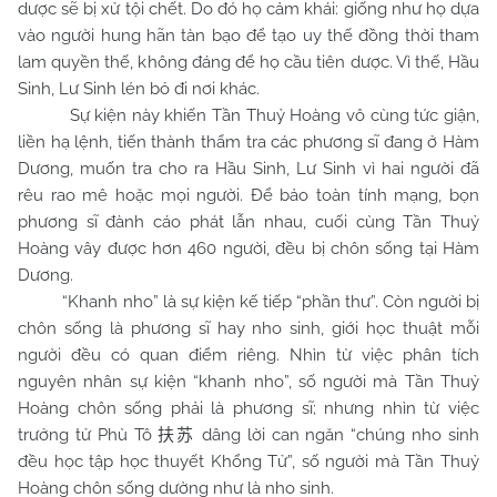
dược sẽ bị xử tội chết. Do đó họ cảm khái: giống như họ dựa
vào người hung hãn tàn bạo để tạo uy thế đồng thời tham
lam quyền thế, không đáng để họ cầu tiên dược. Vì thế, Hầu
Sinh, Lư Sinh lén bỏ đi nơi khác.
Sự kiện này khiến Tần Thuỷ Hoàng vô cùng tức giận,
liền hạ lệnh, tiến thành thẩm tra các phương sĩ đang ở Hàm
Dương, muốn tra cho ra Hầu Sinh, Lư Sinh vì hai người đã
rêu rao mê hoặc mọi người. Để bảo toàn tính mạng, bọn
phương sĩ đành cáo phát lẫn nhau, cuối cùng Tần Thuỷ
Hoàng vây được hơn 460 người, đều bị chôn sống tại Hàm
Dương.
“Khanh nho” là sự kiện kế tiếp “phần thư”. Còn người bị
chôn sống là phương sĩ hay nho sinh, giới học thuật mỗi
người đều có quan điểm riêng. Nhìn từ việc phân tích
nguyên nhân sự kiện “khanh nho”, số người mà Tần Thuỷ
Hoàng chôn sống phải là phương sĩ; nhưng nhìn từ việc
trưởng tử Phù Tô
dâng lời can ngăn “chúng nho sinh
扶苏
đều học tập học thuyết Khổng Tử”, số người mà Tần Thuỷ
Hoàng chôn sống dường như là nho sinh.