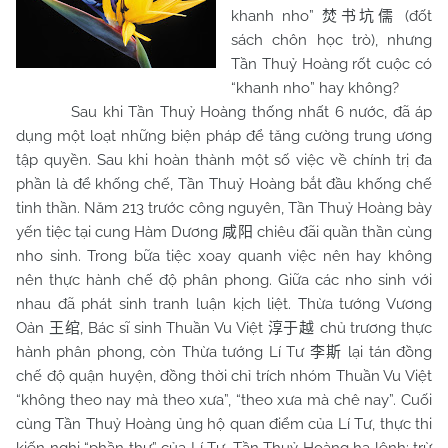
khanh nho”
(đốt
焚书坑儒
sách chôn học trò), nhưng
Tần Thuỷ Hoàng rốt cuộc có
“khanh nho” hay không?
Sau khi Tần Thuỷ Hoàng thống nhất 6 nước, đã áp
dụng một loạt những biện pháp để tăng cường trung ương
tập quyền. Sau khi hoàn thành một số việc về chính trị đa
phần là để khống chế, Tần Thuỷ Hoàng bắt đầu khống chế
tinh thần. Năm 213 trước công nguyên, Tần Thuỷ Hoàng bày
yến tiệc tại cung Hàm Dương
chiêu đãi quần thần cùng
咸阳
nho sinh. Trong bữa tiệc xoay quanh việc nên hay không
nên thực hành chế độ phân phong. Giữa các nho sinh với
nhau đã phát sinh tranh luận kịch liệt. Thừa tướng Vương
Oản
, Bác sĩ sinh Thuần Vu Việt
chủ trương thực
王绾
淳于越
hành phân phong, còn Thừa tướng Lí Tư
lại tán đồng
李斯
chế độ quận huyện, đồng thời chỉ trích nhóm Thuần Vu Việt
“không theo nay mà theo xưa”, “theo xưa mà chê nay”. Cuối
cùng Tần Thuỷ Hoàng ủng hộ quan điểm của Lí Tư, thực thi