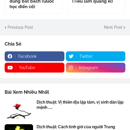
dung bất bách (Quốc
(Tiếu lâm quảng kí)
học điển cố)
Previous Post
Next Post
Chia Sẻ
Facebook
Twitter
YouTube
Instagram
Bài Xem Nhiều Nhất
Dịch thuật: Vị thiên địa lập tâm, vị sinh dân lập
mệnh .....
Dịch thuật: Cách tính giờ của người Trung