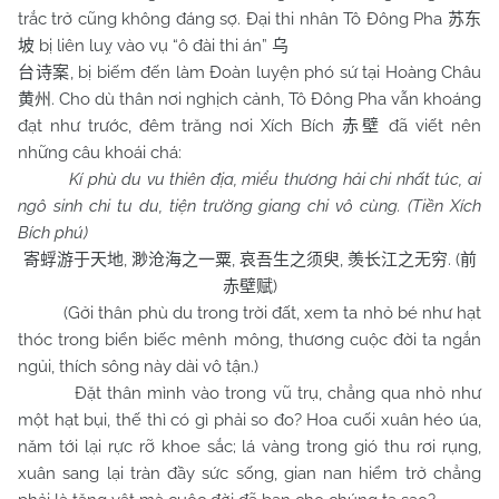
trắc trở cũng không đáng sợ. Đại thi nhân Tô Đông Pha
苏东
bị liên luỵ vào vụ “ô đài thi án”
坡
乌
, bị biếm đến làm Đoàn luyện phó sứ tại Hoàng Châu
台诗案
. Cho dù thân nơi nghịch cảnh, Tô Đông Pha vẫn khoáng
黄州
đạt như trước, đêm trăng nơi Xích Bích
đã viết nên
赤壁
những câu khoái chá:
Kí phù du vu thiên địa, miểu thương hải chi nhất túc, ai
ngô sinh chi tu du, tiện trường giang chi vô cùng. (Tiền Xích
Bích phú)
,
,
,
. (
寄蜉游于天地
渺沧海之一粟
哀吾生之须臾
羡长江之无穷
前
)
赤壁赋
(Gởi thân phù du trong trời đất, xem ta nhỏ bé như hạt
thóc trong biển biếc mênh mông, thương cuộc đời ta ngắn
ngủi, thích sông này dài vô tận.)
Đặt thân mình vào trong vũ trụ, chẳng qua nhỏ như
một hạt bụi, thế thì có gì phải so đo? Hoa cuối xuân héo úa,
năm tới lại rực rỡ khoe sắc; lá vàng trong gió thu rơi rụng,
xuân sang lại tràn đầy sức sống, gian nan hiểm trở chẳng