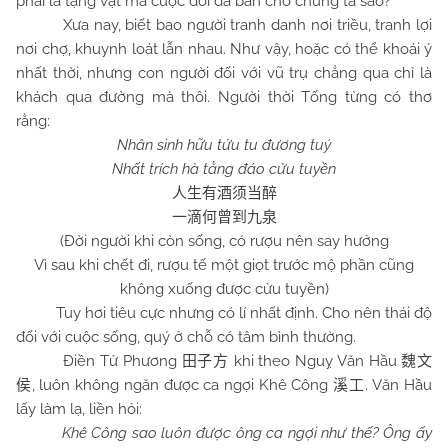
phải là tặng vật mà cuộc đời đã ban cho chúng ta sao?
Xưa nay, biết bao người tranh danh nơi triều, tranh lợi
nơi chợ, khuynh loát lẫn nhau. Như vậy, hoặc có thể khoái ý
nhất thời, nhưng con người đối với vũ trụ chẳng qua chỉ là
khách qua đường mà thôi. Người thời Tống từng có thơ
rằng:
Nhân sinh hữu tửu tu đương tuý
Nhất trích hà tằng đáo cửu tuyền
人生有酒须当醉
一滴何曾到九泉
(Đời người khi còn sống, có rượu nên say hưởng
Vì sau khi chết đi, rượu tế một giọt trước mộ phần cũng
không xuống được cửu tuyền)
Tuy hơi tiêu cực nhưng có lí nhất định. Cho nên thái độ
đối với cuộc sống, quý ở chỗ có tâm bình thường.
Điền Tử Phương
khi theo Nguỵ Văn Hầu
田子方
魏文
, luôn không ngăn được ca ngợi Khê Công
. Văn Hầu
侯
溪工
lấy làm lạ, liền hỏi:
Khê Công sao luôn được ông ca ngợi như thế? Ông ấy