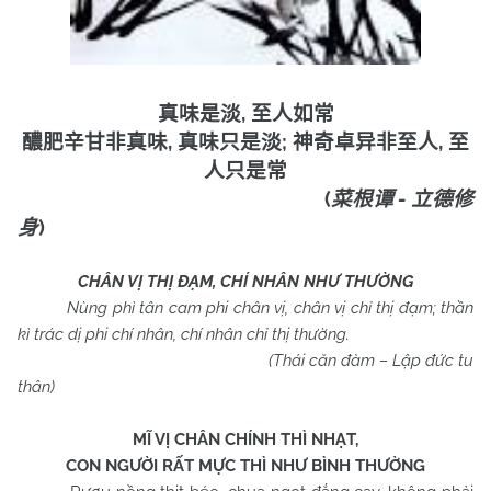
,
真味是淡
至人如常
,
;
,
醲肥辛甘非真味
真味只是淡
神奇卓异非至人
至
人只是常
(
-
菜根谭
立德修
)
身
CHÂN VỊ THỊ ĐẠM, CHÍ NHÂN NHƯ THƯỜNG
Nùng phì tân cam phi chân vị, chân vị chỉ thị đạm; thần
kì trác dị phi chí nhân, chí nhân chỉ thị thường.
(Thái căn đàm – Lập đức tu
thân)
MĨ VỊ CHÂN CHÍNH THÌ NHẠT,
CON NGƯỜI RẤT MỰC THÌ NHƯ BÌNH THƯỜNG