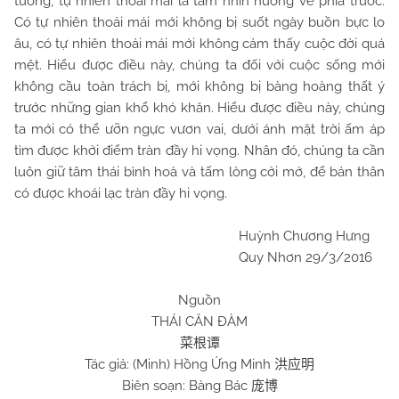
tưởng, tự nhiên thoải mái là tầm nhìn hướng về phía trước.
Có tự nhiên thoải mái mới không bị suốt ngày buồn bực lo
âu, có tự nhiên thoải mái mới không cảm thấy cuộc đời quá
mệt. Hiểu được điều này, chúng ta đối với cuộc sống mới
không cầu toàn trách bị, mới không bị bàng hoàng thất ý
trước những gian khổ khó khăn. Hiểu được điều này, chúng
ta mới có thể ưỡn ngực vươn vai, dưới ánh mặt trời ấm áp
tìm được khởi điểm tràn đầy hi vọng. Nhân đó, chúng ta cần
luôn giữ tâm thái bình hoà và tấm lòng cởi mở, để bản thân
có được khoái lạc tràn đầy hi vọng.
Huỳnh Chương Hưng
Quy Nhơn 29/3/2016
Nguồn
THÁI CĂN ĐÀM
菜根谭
Tác giả: (Minh) Hồng Ứng Minh
洪应明
Biên soạn: Bàng Bác
庞博