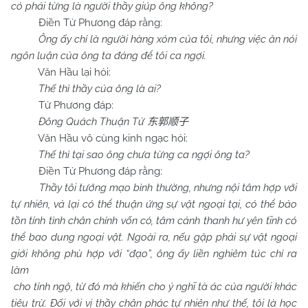
có phải từng là người thầy giúp ông không?
Điền Tử Phương đáp rằng:
Ông ấy chỉ là người hàng xóm của tôi, nhưng việc ăn nói
ngôn luận của ông ta đáng để tôi ca ngợi.
Văn Hầu lại hỏi:
Thế thì thầy của ông là ai?
Tử Phương đáp:
Đông Quách Thuận Tử
东郭顺子
Văn Hầu vô cùng kinh ngạc hỏi:
Thế thì tại sao ông chưa từng ca ngợi ông ta?
Điền Tử Phương đáp rằng:
Thầy tôi tướng mạo bình thường, nhưng nội tâm hợp với
tự nhiên, vả lại có thể thuận ứng sự vật ngoại tại, có thể bảo
tồn tính tình chân chính vốn có, tâm cảnh thanh hư yên tĩnh có
thể bao dung ngoại vật. Ngoài ra, nếu gặp phải sự vật ngoại
giới không phù hợp với “đạo”, ông ấy liền nghiêm túc chỉ ra
làm
cho tỉnh ngộ, từ đó mà khiến cho ý nghĩ tà ác của người khác
tiêu trừ. Đối với vị thầy chân phác tự nhiên như thế, tôi là học