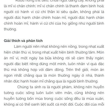
Rượu nồng thịt béo, chua ngọt đắng cay, không phải
là mĩ vị chân chính; mĩ vị chân chính là thanh đạm bình hoà;
người có hành vi cử chỉ thần kì siêu quần, không phải là
người đức hạnh chân chính hoàn mĩ, người đức hạnh chân
chính hoàn mĩ, hành vi cử chỉ của họ giống như người bình
thường.
Giải thích và phân tích
Làm người nên nhạt không nên nồng, trong nhạt xuất
hiện chân thú vị, trong nhạt xuất hiện bình thường tâm. Món
ăn mĩ vị, một ngày ba bữa không rời sẽ cảm thấy ngán;
người đặc biệt riêng đứng một mình, luôn nhân vì quá đặc
thù mà không hợp với đám đông. Trên thế giới, món ăn
ngon nhất chẳng qua là món thường ngày ở nhà, thánh
nhân đức hạnh hoàn mĩ chẳng qua là người bình thường.
Chúng ta sinh ra là người phàm, không nên huyễn
tưởng cuộc sống luôn luôn viên mãn, cũng không nên
huyễn tưởng bốn mùa trong cuộc sống đều là mùa xuân,
không ai có thể oanh liệt suốt cả một đời. Cuộc đời của mỗi