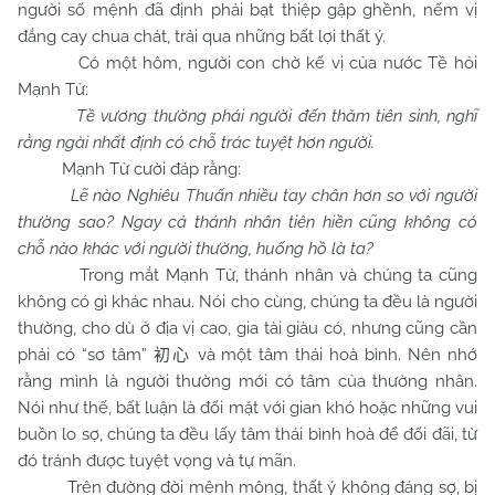
người số mệnh đã định phải bạt thiệp gập ghềnh, nếm vị
đắng cay chua chát, trải qua những bất lợi thất ý.
Có một hôm, người con chờ kế vị của nước Tề hỏi
Mạnh Tử:
Tề vương thường phái người đến thăm tiên sinh, nghĩ
rằng ngài nhất định có chỗ trác tuyệt hơn người.
Mạnh Tử cười đáp rằng:
Lẽ nào Nghiêu Thuấn nhiều tay chân hơn so với người
thường sao? Ngay cả thánh nhân tiên hiền cũng không có
chỗ nào khác với người thường, huống hồ là ta?
Trong mắt Mạnh Tử, thánh nhân và chúng ta cũng
không có gì khác nhau. Nói cho cùng, chúng ta đều là người
thường, cho dù ở địa vị cao, gia tài giàu có, nhưng cũng cần
phải có “sơ tâm”
và một tâm thái hoà bình. Nên nhớ
初心
rằng mình là người thường mới có tâm của thường nhân.
Nói như thế, bất luận là đối mặt với gian khó hoặc những vui
buồn lo sợ, chúng ta đều lấy tâm thái bình hoà để đối đãi, từ
đó tránh được tuyệt vọng và tự mãn.
Trên đường đời mênh mông, thất ý không đáng sợ, bị