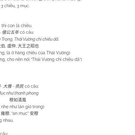
 3 chiêu, 3 mục.
thì con là chiêu.
-
có câu:
僖公五年
 Trọng, Thái Vương chi chiêu dã
.
,
,
大伯
虞仲
大王之昭也
ng, là ở hàng chiêu của Thái Vương)
 cho nên nói “Thái Vương chi chiêu dã”)
-
-
có câu:
經
大雅
烝民
ục như thanh phong
穆如清風
 nhẹ như làn gió trong)
”
, “an mục”
雍穆
安穆
g nhau.
câu: