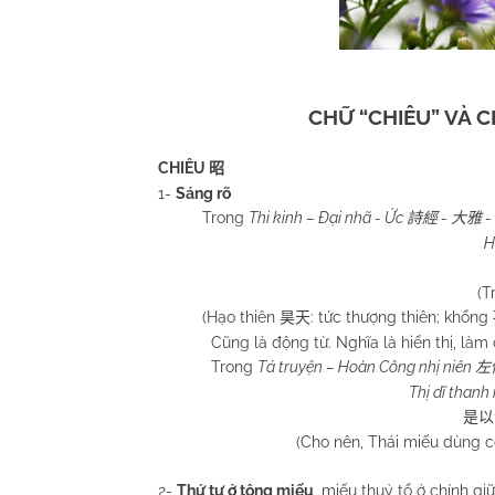
CHỮ “CHIÊU” VÀ 
CHIÊU
昭
1-
Sáng rõ
Trong
Thi kinh – Đại nhã - Ức
-
-
詩經
大雅
H
(T
(Hạo thiên
: tức thượng thiên; khổng
昊天
Cũng là động từ. Nghĩa là hiển thị, làm
Trong
Tả truyện – Hoàn Công nhị niên
左
Thị dĩ thanh 
是以
(Cho nên, Thái miếu dùng cỏ
2-
Thứ tự ở tông miếu
, miếu thuỷ tổ ở chính giữ