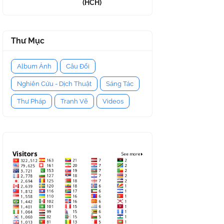
(HCH)
Thư Mục
Album Ảnh
Câu Đối
Nghiên Cứu - Dịch Thuật
Sáng Tác
Thư Pháp
Tranh Vẽ
Videos