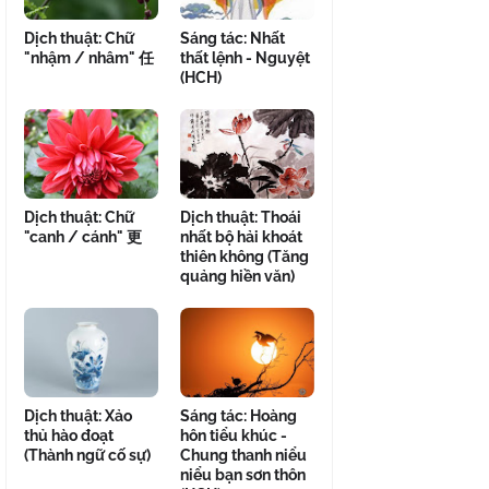
Dịch thuật: Chữ
Sáng tác: Nhất
"nhậm / nhâm" 任
thất lệnh - Nguyệt
(HCH)
Dịch thuật: Chữ
Dịch thuật: Thoái
"canh / cánh" 更
nhất bộ hải khoát
thiên không (Tăng
quảng hiền văn)
Dịch thuật: Xảo
Sáng tác: Hoàng
thủ hào đoạt
hôn tiểu khúc -
(Thành ngữ cố sự)
Chung thanh niểu
niểu bạn sơn thôn