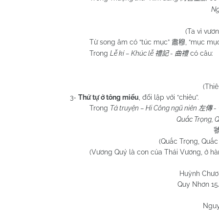
Ng
(Ta vì vươ
Từ song âm có “túc mục”
, “mục mụ
肅穆
Trong
Lễ kí – Khúc lễ
-
có câu:
禮記
曲禮
(Thiê
3-
Thứ tự ở tông miếu
, đối lập với “chiêu”.
Trong
Tả truyện – Hi Công ngũ niên
-
左傳
Quắc Trọng, 
(Quắc Trọng, Quắc
(Vương Quý là con của Thái Vương, ở hàng 
Huỳnh Chươ
Quy Nhơn
15
Nguy