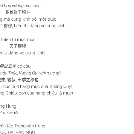
ã kì vị vương mục bốc
我其為王穆卜
ng mà cung kính bói một quẻ)
c”
, biểu thị dáng vẻ cung kính.
穆穆
Thiên tử mục mục
天子穆穆
n tử dáng vẻ cung kính)
có câu:
僖公五年
Quắc Thúc, Vương Quý chi mục dã
.
,
,
虢仲
虢叔
王季之穆也
 Thúc là ở hàng mục của Vương Quý)
Chiêu, con của hàng chiêu là mục)
ng Hưng
/02/2016
ên tác Trung văn trong
CỔ ĐẠI HÁN NGỮ