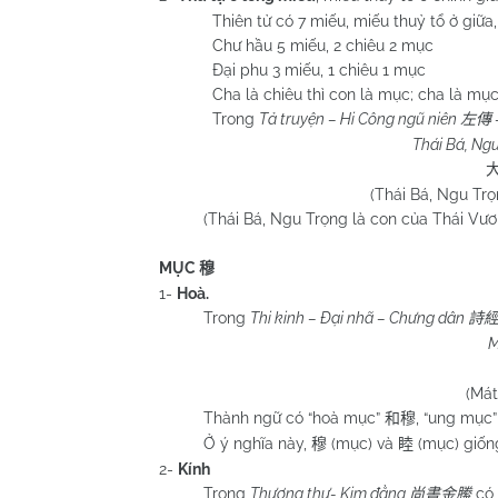
Thiên tử có 7 miếu, miếu thuỷ tổ ở giữa,
Chư
hầu 5 miếu, 2 chiêu 2 mục
Đại phu 3 miếu, 1 chiêu 1 mục
Cha là chiêu thì con là mục; cha là mục 
Trong
Tả truyện – Hi Công ngũ niên
左傳
Thái Bá, Ngu
(Thái Bá, Ngu Trọ
(Thái Bá, Ngu Trọng là con của Thái Vương,
MỤC
穆
1-
Hoà.
Trong
Thi kinh – Đại nhã – Chưng dân
詩
M
(Mát
Thành ngữ có “hoà mục”
, “ung mục
和穆
Ở ý nghĩa này,
(mục) và
(mục) giốn
穆
睦
2-
Kính
Trong
Thượng thư- Kim đằng
có 
尚書金縢