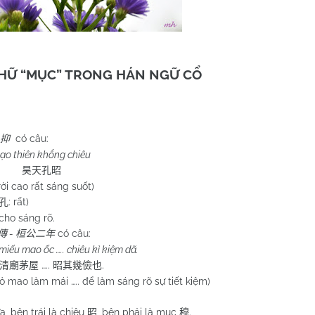
CHỮ “MỤC” TRONG HÁN NGỮ CỔ
có câu:
抑
ạo thiên khổng chiêu
昊天孔昭
rời cao rất sáng suốt)
: rất)
孔
 cho sáng rõ.
-
có câu:
傳
桓公二年
miếu mao ốc ….. chiêu kì kiệm dã.
…..
.
清廟茅屋
昭其幾儉也
 mao làm mái ….. để làm sáng rõ sự tiết kiệm)
a, bên trái là chiêu
, bên phải là mục
.
昭
穆