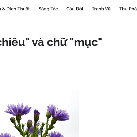
 & Dịch Thuật
Sáng Tác
Câu Đối
Tranh Vẽ
Thư Ph
chiêu" và chữ "mục"