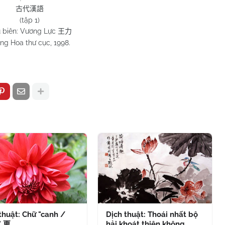
古代漢語
(tập 1)
 biên: Vương Lực
王力
ng Hoa thư cục, 1998.
thuật: Chữ "canh /
Dịch thuật: Thoái nhất bộ
" 更
hải khoát thiên không