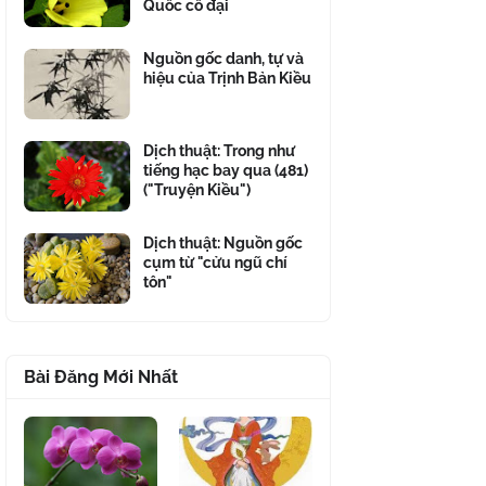
Quốc cổ đại
Nguồn gốc danh, tự và
hiệu của Trịnh Bản Kiều
Dịch thuật: Trong như
tiếng hạc bay qua (481)
("Truyện Kiều")
Dịch thuật: Nguồn gốc
cụm từ "cửu ngũ chí
tôn"
Bài Đăng Mới Nhất