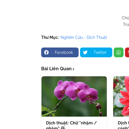
Chủ
Tru
Thư Mục:
Nghiên Cứu - Dịch Thuật
Facebook
Twitter
Bài Liên Quan
Dịch thuật: Chữ "nhậm /
Dịch 
nhâm" 任
cánh