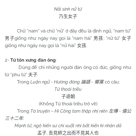
Nãi sinh nữ tử
乃生女子
Chữ “nam” và chữ “nữ” ở đây đều là định ngữ, “nam tử”
giống như ngày nay gọi là “nam hài”
; “nữ tử”
男子
男孩
女子
giống như ngày nay gọi là “nữ hài”
.
女孩
2-
Từ tôn xưng đàn ông
:
Dùng để chỉ những người đàn ông có đức, giống như
từ “phu tử”
.
夫子
Trong
Luận ngữ - Hương đảng
-
có câu:
論語
鄉黨
Tử thoái triều
子退朝
(Khổng Tử thoái triều trở về)
Trong
Tả truyện – Hi Công tam thập nhị niên
-
左傳
僖公
:
三十二年
Mạnh tử, ngô kiến sư chi xuất nhi bất kiến kì nhân dã
,
孟子
吾見師之出而不見其人也