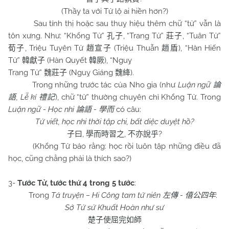
(Thầy ta với Tử lộ ai hiền hơn?)
Sau tính thị hoặc sau thuỵ hiệu thêm chữ “tử” vẫn là
tôn xưng. Như: “Khổng Tử”
, “Trang Tử”
, “Tuân Tử”
孔子
莊子
, Triệu Tuyên Tử
(Triệu Thuẫn
), “Hàn Hiến
荀子
趙宣子
趙盾
Tử”
(Hàn Quyết
), “Nguỵ
韓獻子
韓厥
Trang Tử”
(Nguỵ Giáng
).
魏莊子
魏絳
Trong những trước tác của Nho gia (như
Luận ngữ
論
, Lễ kí
), chữ “tử” thường chuyên chỉ Khổng Tử. Trong
語
禮記
Luận ngữ - Học nhi
-
có câu:
論語
學而
Tử viết, học nhi thời tập chi, bất diệc duyệt hồ?
,
,
?
子曰
學而時習之
不亦說乎
(Khổng Tử bảo rằng: học rồi luôn tập những điều đã
học, cũng chẳng phải là thích sao?)
3-
Tước Tử, tước thứ 4 trong 5 tước
:
Trong
Tả truyện – Hi Công tam tứ niên
-
:
左傳
僖公四年
Sở Tử sử Khuất Hoàn như sư
楚子使屈完如師