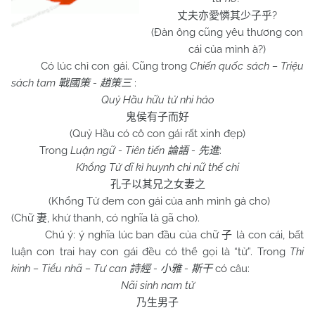
?
丈夫亦愛憐其少子乎
(Đàn ông cũng yêu thương con
cái của mình à?)
Có lúc chỉ con gái. Cũng trong
Chiến quốc sách – Triệu
sách tam
-
:
戰國策
趙策三
Quỷ Hầu hữu tử nhi hảo
鬼侯有子而好
(Quỷ Hầu có cô con gái rất xinh đẹp)
Trong
Luận ngữ - Tiên tiến
-
:
論語
先進
Khổng Tử dĩ kì huynh chi nữ thế chi
孔子以其兄之女妻之
(Khổng Tử đem con gái của anh mình gả cho)
(Chữ
, khứ thanh, có nghĩa là gã cho).
妻
Chú ý: ý nghĩa lúc ban đầu của chữ
là con cái, bất
子
luận con trai hay con gái đều có thể gọi là “tử”. Trong
Thi
kinh – Tiểu nhã – Tư can
-
-
có câu:
詩經
小雅
斯干
Nãi sinh nam tử
乃生男子