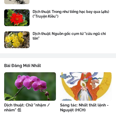
Dịch thuật: Trong như tiếng hạc bay qua (481)
("Truyện Kiều")
Dịch thuật: Nguồn gốc cụm từ "cửu ngũ chí
tôn"
Bài Đăng Mới Nhất
Dịch thuật: Chữ "nhậm /
Sáng tác: Nhất thất lệnh -
nhâm" 任
Nguyệt (HCH)