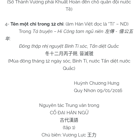
(Sở Thành Vương phái Khuất Hoàn đến chỗ quân đội nước
Tề)
4-
Tên một chi trong 12 chi
: (âm Hán Việt đọc là “Tí” – ND)
Trong
Tả truyện – Hi Công tam ngũ niên
-
左傳
僖公五
:
年
Đông thập nhị nguyệt Bính Tí sóc, Tấn diệt Quắc
,
冬十二月丙子朔
晉滅虢
(Mùa đông tháng 12 ngày sóc, Bính Tí, nước Tấn diệt nước
Quắc)
Huỳnh Chương Hưng
Quy Nhơn
09/01/2016
Nguyên tác Trung văn trong
CỔ ĐẠI HÁN NGỮ
古代漢語
(tập
1
)
Chủ biên: Vương Lực
王力