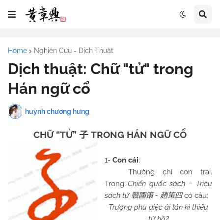
Home
Nghiên Cứu - Dịch Thuật
Dịch thuật: Chữ "tử" trong
Hán ngữ cổ
huỳnh chương hưng
CHỮ “TỬ”
TRONG HÁN NGỮ CỔ
子
1-
Con cái
:
Thường chỉ con trai.
Trong
Chiến quốc sách – Triệu
sách tứ
-
có câu:
戰國策
趙策四
Trượng phu diệc ái lân kì thiếu
tử hồ?