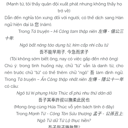
(Mạnh tử, tôi thấy quân đội xuất phát nhưng không thấy họ
trở về)
Dẫn đến nghĩa tôn xưng đối với người, có thể dịch sang Hán
ngữ hiện đại là
(nâm).
您
Trong
Tả truyện – Hi Công tam thập niên
-
左傳
僖公三
:
十年
Ngô bất năng tảo dụng tử, kim cấp nhi cầu tử
,
吾不能早用子
今急而求子
(Tôi không sớm biết ông, nay có việc gấp đến nhờ ông)
Chú ý: trong tình huống này, chữ “tử” vẫn là danh từ, cho
nên trước chữ “tử” có thể thêm chữ “ngô”
làm định ngữ.
吾
Trong
Tả truyện – Ẩn Công thập nhất niên
-
左傳
隱
公十一年
có câu:
Ngô tử kì phụng Hứa Thúc dĩ phủ nhu thử dân dã
吾子其奉許叔以撫柔此民也
(Mong ông cùng Hứa Thúc vỗ yên bách tính ở đây)
Trong
Mạnh Tử - Công Tôn Sửu thượng
-
:
孟子
公孫丑上
Ngô Tử dữ Tử Lộ thục hiền?
?
吾子與子路孰賢