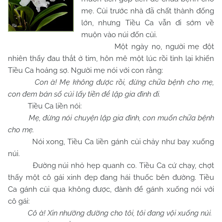
mẹ. Củi trước nhà đã chất thành đống
lớn, nhưng Tiều Ca vẫn đi sớm về
muộn vào núi đốn củi.
Một ngày nọ, người mẹ đột
nhiên thấy đau thắt ở tim, hôn mê một lúc rồi tỉnh lại khiến
Tiều Ca hoảng sợ. Người mẹ nói với con rằng:
Con à! Mẹ không được rồi, đừng chữa bệnh cho mẹ,
con đem bán số củi lấy tiền để lập gia đình đi.
Tiều Ca liền nói:
Mẹ, đừng nói chuyện lập gia đình, con muốn chữa bệnh
cho mẹ.
Nói xong, Tiều Ca liền gánh củi chảy như bay xuống
núi.
Đường núi nhỏ hẹp quanh co. Tiều Ca cứ chạy, chợt
thấy một cô gái xinh đẹp đang hái thuốc bên đường. Tiều
Ca gánh củi qua không được, đành để gánh xuống nói với
cô gái:
Cô à! Xin nhường đường cho tôi, tôi đang vội xuống núi.