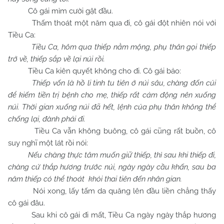
Cô gái mỉm cười gật đầu.
Thấm thoát một năm qua đi, cô gái đột nhiên nói với
Tiều Ca:
Tiều Ca, hôm qua thiếp nằm mộng, phụ thân gọi thiếp
trở về, thiếp sắp về lại núi rồi.
Tiều Ca kiên quyết không cho đi. Cô gái bảo:
Thiếp vốn là hồ li tinh tu tiên ở núi sâu, chàng đốn củi
để kiếm tiền trị bệnh cho mẹ, thiếp rất cảm động nên xuống
núi. Thời gian xuống núi đã hết, lệnh của phụ thân không thể
chống lại, đành phải đi.
Tiều Ca vẫn không buông, cô gái cũng rất buồn, cô
suy nghĩ một lát rồi nói:
Nếu chàng thực tâm muốn giữ thiếp, thì sau khi thiếp đi,
chàng cứ thắp hương trước núi, ngày ngày cầu khấn, sau ba
năm thiếp có thể thoát khỏi thai tiên đến nhân gian.
Nói xong, lấy tấm da quăng lên đầu liền chẳng thấy
cô gái đâu.
Sau khi cô gái đi mất, Tiều Ca ngày ngày thắp hương