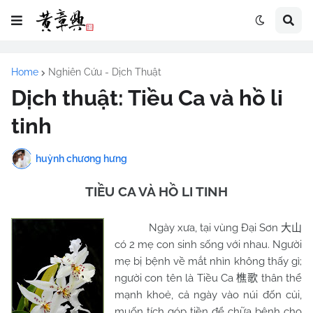
Home
Nghiên Cứu - Dịch Thuật
Dịch thuật: Tiều Ca và hồ li
tinh
huỳnh chương hưng
TIỀU CA VÀ HỒ LI TINH
Ngày xưa, tại vùng Đại Sơn
大山
có 2 mẹ con sinh sống với nhau. Người
mẹ bị bệnh về mắt nhìn không thấy gì;
người con tên là Tiều Ca
thân thể
樵歌
mạnh khoẻ, cả ngày vào núi đốn củi,
muốn tích góp tiền để chữa bệnh cho