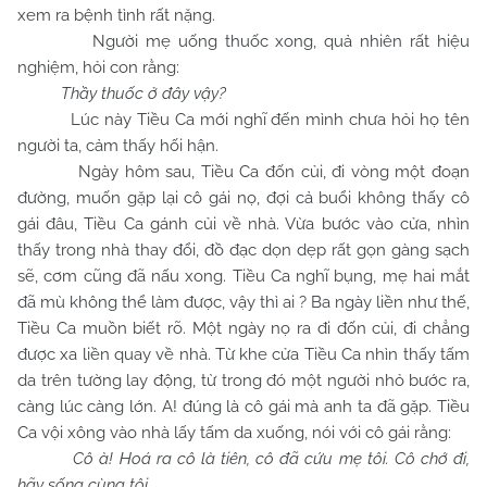
xem ra bệnh tình rất nặng.
Người mẹ uống thuốc xong, quả nhiên rất hiệu
nghiệm, hỏi con rằng:
Thầy thuốc ở đây vậy?
Lúc này Tiều Ca mới nghĩ đến mình chưa hỏi họ tên
người ta, cảm thấy hối hận.
Ngày hôm sau, Tiều Ca đốn củi, đi vòng một đoạn
đường, muốn gặp lại cô gái nọ, đợi cả buổi không thấy cô
gái đâu, Tiều Ca gánh củi về nhà. Vừa bước vào cửa, nhìn
thấy trong nhà thay đổi, đồ đạc dọn dẹp rất gọn gàng sạch
sẽ, cơm cũng đã nấu xong. Tiều Ca nghĩ bụng, mẹ hai mắt
đã mù không thể làm được, vậy thì ai ? Ba ngày liền như thế,
Tiều Ca muồn biết rõ. Một ngày nọ ra đi đốn củi, đi chẳng
được xa liền quay về nhà. Từ khe cửa Tiều Ca nhìn thấy tấm
da trên tường lay động, từ trong đó một người nhỏ bước ra,
càng lúc càng lớn. A! đúng là cô gái mà anh ta đã gặp. Tiều
Ca vội xông vào nhà lấy tấm da xuống, nói với cô gái rằng:
Cô à! Hoá ra cô là tiên, cô đã cứu mẹ tôi. Cô chớ đi,
hãy sống cùng tôi.