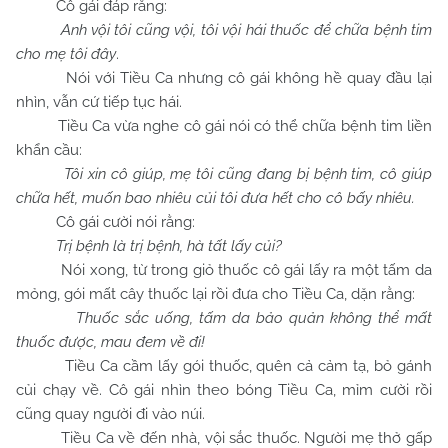
Cô gái đáp rằng:
Anh vội tôi cũng vội, tôi vội hái thuốc để chữa bệnh tim
cho mẹ tôi đây
.
Nói với Tiều Ca nhưng cô gái không hề quay đầu lại
nhìn, vẫn cứ tiếp tục hái.
Tiều Ca vừa nghe cô gái nói có thể chữa bệnh tim liền
khẩn cầu:
Tôi xin cô giúp, mẹ tôi cũng đang bị bệnh tim, cô giúp
chữa hết, muốn bao nhiêu củi tôi đưa hết cho cô bấy nhiêu.
Cô gái cười nói rằng:
Trị bệnh là trị bệnh, hà tất lấy củi?
Nói xong, từ trong giỏ thuốc cô gái lấy ra một tấm da
mỏng, gói mất cây thuốc lại rồi đưa cho Tiều Ca, dặn rằng:
Thuốc sắc uống, tấm da bảo quản không thể mất
thuốc được, mau đem về đi!
Tiều Ca cầm lấy gói thuốc, quên cả cảm tạ, bỏ gánh
củi chạy về. Cô gái nhìn theo bóng Tiều Ca, mỉm cười rồi
cũng quay người đi vào núi.
Tiều Ca về đến nhà, vội sắc thuốc. Người mẹ thở gấp