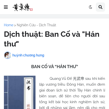
Home
Nghiên Cứu - Dịch Thuật
Dịch thuật: Ban Cố và "Hán
thư"
huỳnh chương hưng
BAN CỐ VÀ “HÁN THƯ”
Quang Vũ Đế
sau khi kiến
光武帝
lập vương triều Đông Hán, muốn đem
giai đoạn lịch sử thời Tây Hán chỉnh lí
biên soạn, để tiện cho người đời sau
tổng kết bài học kinh nghiệm lịch sử,
bớt đi những sai lầm, nên đã cho mời