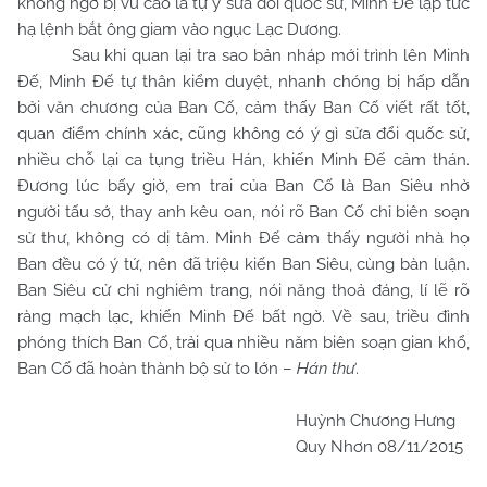
không ngờ bị vu cáo là tự ý sửa đổi quốc sử, Minh Đế lập tức
hạ lệnh bắt ông giam vào ngục Lạc Dương.
Sau khi quan lại tra sao bản nháp mới trình lên Minh
Đế, Minh Đế tự thân kiểm duyệt, nhanh chóng bị hấp dẫn
bởi văn chương của Ban Cố, cảm thấy Ban Cố viết rất tốt,
quan điểm chính xác, cũng không có ý gì sửa đổi quốc sử,
nhiều chỗ lại ca tụng triều Hán, khiến Minh Đế cảm thán.
Đương lúc bấy giờ, em trai của Ban Cố là Ban Siêu nhờ
người tấu sớ, thay anh kêu oan, nói rõ Ban Cố chỉ biên soạn
sử thư, không có dị tâm. Minh Đế cảm thấy người nhà họ
Ban đều có ý tứ, nên đã triệu kiến Ban Siêu, cùng bàn luận.
Ban Siêu cử chỉ nghiêm trang, nói năng thoả đáng, lí lẽ rõ
ràng mạch lạc, khiến Minh Đế bất ngờ. Về sau, triều đình
phóng thích Ban Cố, trải qua nhiều năm biên soạn gian khổ,
Ban Cố đã hoàn thành bộ sử to lớn –
Hán thư
.
Huỳnh Chương Hưng
Quy Nhơn 08/11/2015