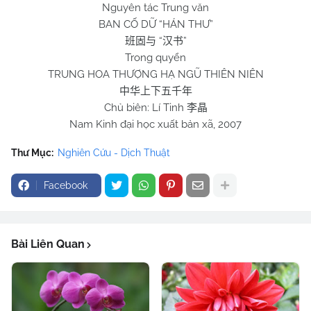
Nguyên tác Trung văn
BAN CỐ DỮ “HÁN THƯ”
“
”
班固与
汉书
Trong quyển
TRUNG HOA THƯỢNG HẠ NGŨ THIÊN NIÊN
中华上下五千年
Chủ biên: Lí Tinh
李晶
Nam Kinh đại học xuất bản xã, 2007
Thư Mục:
Nghiên Cứu - Dịch Thuật
Facebook
Bài Liên Quan