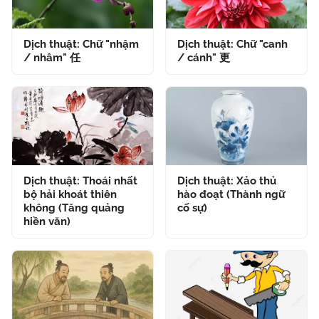
Dịch thuật: Chữ "nhậm
Dịch thuật: Chữ "canh
/ nhâm" 任
/ cánh" 更
Dịch thuật: Thoái nhất
Dịch thuật: Xảo thủ
bộ hải khoát thiên
hào đoạt (Thành ngữ
không (Tăng quảng
cố sự)
hiền văn)