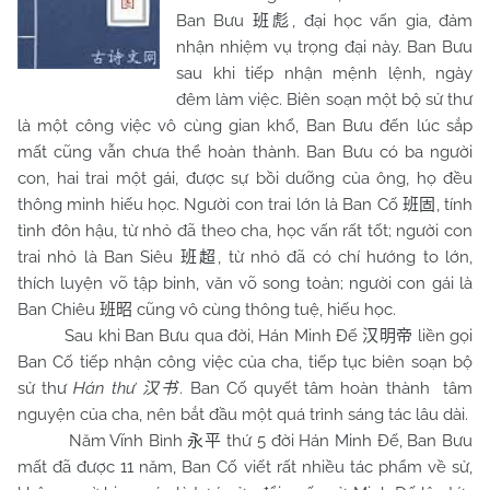
Ban Bưu
, đại học vấn gia, đảm
班彪
nhận nhiệm vụ trọng đại này. Ban Bưu
sau khi tiếp nhận mệnh lệnh, ngày
đêm làm việc. Biên soạn một bộ sử thư
là một công việc vô cùng gian khổ, Ban Bưu đến lúc sắp
mất cũng vẫn chưa thể hoàn thành. Ban Bưu có ba người
con, hai trai một gái, được sự bồi dưỡng của ông, họ đều
thông minh hiếu học. Người con trai lớn là Ban Cố
, tính
班固
tình đôn hậu, từ nhỏ đã theo cha, học vấn rất tốt; người con
trai nhỏ là Ban Siêu
, từ nhỏ đã có chí hướng to lớn,
班超
thích luyện võ tập binh, văn võ song toàn; người con gái là
Ban Chiêu
cũng vô cùng thông tuệ, hiếu học.
班昭
Sau khi Ban Bưu qua đời, Hán Minh Đế
liền gọi
汉明帝
Ban Cố tiếp nhận công việc của cha, tiếp tục biên soạn bộ
sử thư
Hán thư
. Ban Cố quyết tâm hoàn thành tâm
汉书
nguyện của cha, nên bắt đầu một quá trình sáng tác lâu dài.
Năm Vĩnh Bình
thứ 5 đời Hán Minh Đế, Ban Bưu
永平
mất đã được 11 năm, Ban Cố viết rất nhiều tác phẩm về sử,