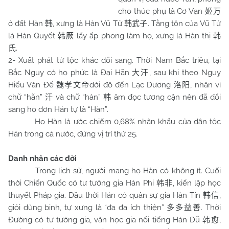
cho thúc phụ là Cơ Vạn
姬万
ở đất Hàn
, xưng là Hàn Vũ Tử
. Tằng tôn của Vũ Tử
韩
韩武子
là Hàn Quyết
lấy ấp phong làm họ, xưng là Hàn thị
韩厥
韩
.
氏
2- Xuất phát từ tộc khác đổi sang. Thời Nam Bắc triều, tại
Bắc Nguỵ có họ phức là Đại Hãn
, sau khi theo Nguỵ
大汗
Hiếu Văn Đế
dời đô đến Lạc Dương
, nhân vì
魏孝文帝
洛阳
chữ “hãn”
và chữ “hàn”
âm đọc tương cận nên đã đổi
汗
韩
sang họ đơn Hán tự là “Hàn”.
Họ Hàn là ước chiếm 0,68% nhân khẩu của dân tộc
Hán trong cả nước, đứng vị trí thứ 25.
Danh nhân các đời
Trong lịch sử, người mang họ Hàn có không ít. Cuối
thời Chiến Quốc có tư tưởng gia Hàn Phi
, kiến lập học
韩非
thuyết Pháp gia. Đầu thời Hán có quân sự gia Hàn Tín
,
韩信
giỏi dùng binh, tự xưng là “đa đa ích thiện”
. Thời
多多益善
Đường có tư tưởng gia, văn học gia nổi tiếng Hàn Dũ
,
韩愈