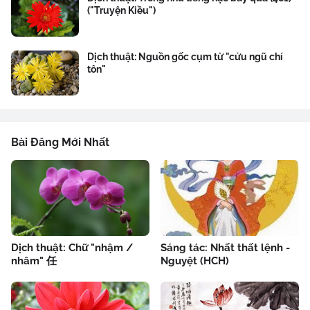
("Truyện Kiều")
Dịch thuật: Nguồn gốc cụm từ "cửu ngũ chí
tôn"
Bài Đăng Mới Nhất
Dịch thuật: Chữ "nhậm /
Sáng tác: Nhất thất lệnh -
nhâm" 任
Nguyệt (HCH)