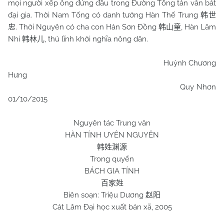
mọi người xếp ông đứng đầu trong Đường Tống tản văn bát
đại gia. Thời Nam Tống có danh tướng Hàn Thế Trung
韩世
. Thời Nguyên có cha con Hàn Sơn Đồng
, Hàn Lâm
忠
韩山童
Nhi
, thủ lĩnh khởi nghĩa nông dân.
韩林儿
Huỳnh Chương
Hưng
Quy Nhơn
01/10/2015
Nguyên tác Trung văn
HÀN TÍNH UYÊN NGUYÊN
韩姓渊源
Trong quyển
BÁCH GIA TÍNH
百家姓
Biên soạn: Triệu Dương
赵阳
Cát Lâm Đại học xuất bản xã, 2005