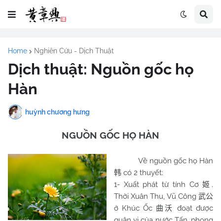
Home
Nghiên Cứu - Dịch Thuật
Dịch thuật: Nguồn gốc họ
Hàn
huỳnh chương hưng
NGUỒN GỐC HỌ HÀN
Về nguồn gốc họ Hàn
có 2 thuyết:
韩
1- Xuất phát từ tính Cơ
.
姬
Thời Xuân Thu, Vũ Công
武公
ở Khúc Ốc
đoạt được
曲沃
quân vị của nước Tấn, phong