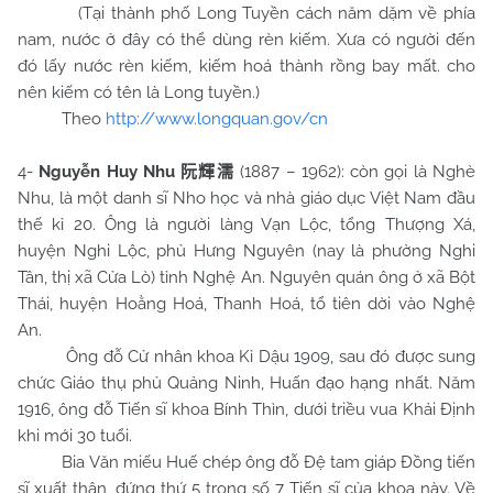
(Tại thành phố Long Tuyền cách năm dặm về phía
nam, nước ở đây có thể dùng rèn kiếm. Xưa có người đến
đó lấy nước rèn kiếm, kiếm hoá thành rồng bay mất. cho
nên kiếm có tên là Long tuyền.)
Theo
http://www.longquan.gov/cn
4-
Nguyễn Huy Nhu
(1887 – 1962): còn gọi là Nghè
阮輝濡
Nhu, là một danh sĩ Nho học và nhà giáo dục Việt
Nam
đầu
thế kỉ 20. Ông là người làng Vạn Lộc, tổng Thượng Xá,
huyện Nghi Lộc, phủ Hưng Nguyên (nay là phường Nghi
Tân, thị xã Cửa Lò) tỉnh Nghệ An. Nguyên quán ông ở xã Bột
Thái, huyện Hoằng Hoá, Thanh Hoá, tổ tiên dời vào Nghệ
An.
Ông đỗ Cử nhân khoa Kỉ Dậu 1909, sau đó được sung
chức Giáo thụ phủ Quảng Ninh, Huấn đạo hạng nhất. Năm
1916, ông đỗ Tiến sĩ khoa Bính Thìn, dưới triều vua Khải Định
khi mới 30 tuổi.
Bia Văn miếu Huế chép ông đỗ Đệ tam giáp Đồng tiến
sĩ xuất thân, đứng thứ 5 trong số 7 Tiến sĩ của khoa này. Về