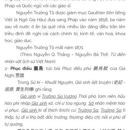
Pháp và Quốc ngữ với các giáo sĩ.
Nguyễn Trường Tộ được giám mục Gauthier (tên tiếng
Việt là Ngô Gia Hậu) đưa sang Pháp vào năm 1858, ba năm
sau về nước ở ẩn tại quê nhà. nhiều lần dâng điều trần lên
triều đình đề nghị cải cách chính trị, kinh tế, văn hoá, khoa
học, giáo dục.
Nguyễn Trường Tộ mất năm 1871.
(Theo Nguyễn Q. Thắng – Nguyễn Bá Thế:
Từ điển
nhân vật lịch sử Việt
Nam
)
2-
Phục điểu
: tức bài
Phục điểu phú
của Giả
鵩鳥
鵩鳥賦
Nghị
贾誼
Trong
Sử kí – Khuất Nguyên, Giả sinh liệt truyện (
-
史記
,
)
ghi rằng:
屈原
賈生列傳
Giả sinh
vi
Trường Sa Vương
Thái phó, tam niên, hữu
hào phi nhập
Giả sinh
xá, chỉ ư toạ ngung.
Sở
nhân mệnh hào
vi phục.
Giả sinh
kí dĩ thích (trích) cư
Trường Sa
,
Trường Sa
ti
thấp, tự dĩ vi thọ bất đắc trường, thương điệu chi, nãi vi phú dĩ
tự quảng
.