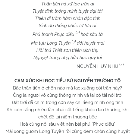
Thần tiên hà xứ lạc trần ai
Tuyệt đính thông minh tuyệt đại tài
Thiên dĩ trầm hàm nhân độc tỉnh
Sinh đa thống khốc tử lưu ai
(2)
Phú thành Phục điểu
hoà sầu tả
(3)
Ma tựu Long Tuyền
đới huyết mai
Hồi thủ Thiết sơn thiên xích thụ
Nguyệt trung ưng hữu hạc quy lai
(4)
NGUYỄN HUY NHU
CẢM XÚC KHI ĐỌC TIỂU SỬ NGUYỄN TRƯỜNG TỘ
Bậc thần tiên ở chốn nào mà lạc xuống cõi trần này?
Ông là người vô cùng thông minh và lại có tài nổi trội
Đất trời đã chìm trong cơn say chỉ riêng mình ông tỉnh
Khi còn sống nhiều lần phải cất tiếng khóc đau thương, khi
chết để lại niềm thương tiếc
Hoà cùng nổi sầu viết nên bài phú “Phục điểu”
Mài xong gươm Long Tuyền rồi cũng đem chôn cùng huyết