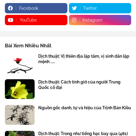
Facebook
Twitter
YouTube
Instagram
Bài Xem Nhiều Nhất
Dịch thuật: Vị thiên địa lập tâm, vị sinh dân lập
mệnh .....
Dịch thuật: Cách tính giờ của người Trung
Quốc cổ đại
Nguồn gốc danh, tự và hiệu của Trịnh Bản Kiều
Dịch thuật: Trong như tiếng hạc bay qua (481)