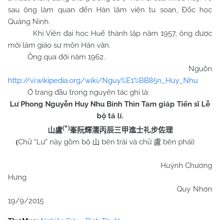
sau ông làm quan đến Hàn lâm viện tu soạn, Đốc học
Quảng Ninh.
Khi Viện đại học Huế thành lập năm 1957, ông được
mời làm giáo sư môn Hán văn.
Ông qua đời năm 1962.
Nguồn
http://vi.wikipedia.org/wiki/Nguy%E1%BB85n_Huy_Nhu
Ở trang đầu trong nguyên tác ghi là:
Lư Phong Nguyễn Huy Nhu Bính Thìn Tam giáp Tiến sĩ Lễ
bộ tá lí.
(*)
山盧
峯阮輝濡丙辰三甲進士礼步佐理
Chữ “Lư” này gồm bộ
bên trái và chữ
bên phải)
(
山
盧
Huỳnh Chương
Hưng
Quy Nhơn
19/9/2015