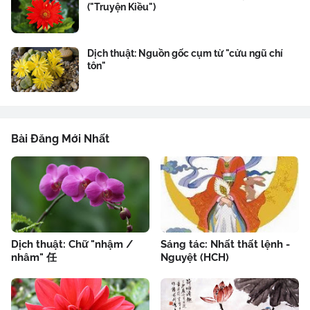
("Truyện Kiều")
Dịch thuật: Nguồn gốc cụm từ "cửu ngũ chí
tôn"
Bài Đăng Mới Nhất
Dịch thuật: Chữ "nhậm /
Sáng tác: Nhất thất lệnh -
nhâm" 任
Nguyệt (HCH)