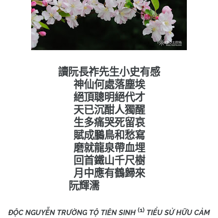
讀阮長祚先生小史有感
神仙何處落塵埃
絕頂聰明絕代才
天已沉酣人獨醒
生多痛哭死留哀
賦成鵩鳥和愁寫
磨就龍泉帶血埋
回首鐵山千尺樹
月中應有鶴歸來
阮輝濡
(1)
ĐỘC NGUYỄN TRƯỜNG TỘ TIÊN SINH
TIỂU SỬ HỮU CẢM