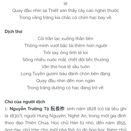
lệ
Quay đầu nhìn lại Thiết sơn thấy cây cao nghìn thước
Trong vầng trăng kia chắc có chim hạc bay về.
Dịch thơ
Cõi trần lạc xuống thần tiên
Thông minh vượt bậc tài thêm hơn người
Trời say, ông tỉnh lẻ loi
Sống nhiều nước mắt, chết đời tiếc thương
Vần thơ hoà lệ sầu tuôn
Long Tuyền gươm báu đành chôn bên đàng
Quay đầu nhìn đến non ngàn
Trong trăng dường có hạc đang trở về.
Chú của người dịch
1-
Nguyễn Trường Tộ
: sinh năm 1828 (có tài liệu ghi
阮長祚
là 1830?), người Hưng Nguyên, Nghệ An, trong một gia đình
theo đạo Thiên Chúa. Học chữ Hán từ nhỏ, đến năm 1855,
ông dạy chữ Hán cho một nhà thờ, từ đó ông học thêm chữ