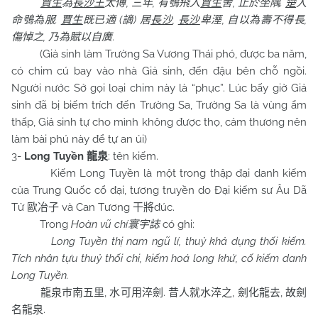
,
,
,
.
賈生
為
長沙王
太傅
三年
有鴞飛入
賈生
舍
止於坐隅
楚
人
.
(
)
,
,
,
命鴞為服
賈生
既已適
謫
居
長沙
長沙
卑溼
自以為壽不得長
,
.
傷悼之
乃為賦以自廣
(Giả sinh làm Trường Sa Vương Thái phó, được ba năm,
có chim cú bay vào nhà Giả sinh, đến đậu bên chỗ ngồi.
Người nước Sở gọi loại chim này là “phục”. Lúc bấy giờ Giả
sinh đã bị biếm trích đến Trường Sa, Trường Sa là vùng ẩm
thấp, Giả sinh tự cho mình không được thọ, cảm thương nên
làm bài phú này để tự an ủi)
3-
Long Tuyền
: tên kiếm.
龍泉
Kiếm Long Tuyền là một trong thập đại danh kiếm
của Trung Quốc cổ đại, tương truyền do Đại kiếm sư Âu Dã
Tử
và Can Tương
đúc.
歐冶子
干將
Trong
Hoàn vũ chí
có ghi:
寰宇誌
Long Tuyền thị nam ngũ lí, thuỷ khả dụng thối kiếm.
Tích nhân tựu thuỷ thối chi, kiếm hoá long khứ, cố kiếm danh
Long Tuyền.
,
.
,
,
龍泉巿南五里
水可用淬
劍
昔人就水淬之
劍化龍去
故劍
.
名龍泉