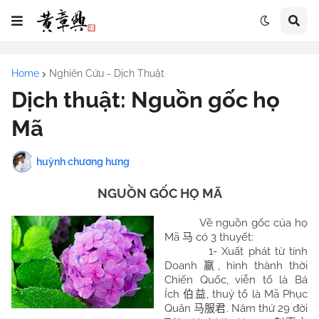
Home
Nghiên Cứu - Dịch Thuật
Dịch thuật: Nguồn gốc họ
Mã
huỳnh chương hưng
NGUỒN GỐC HỌ MÃ
Về nguồn gốc của họ
Mã
马
có 3 thuyết:
1- Xuất phát từ tính
Doanh
嬴
, hình thành thời
Chiến Quốc, viễn tổ là Bá
Ích
伯益
, thuỷ tổ là Mã Phục
Quân
马服君
. Năm thứ 29 đời