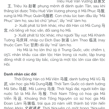
Triệu Huệ Văn Vương
赵惠文
王
, Triệu Xa
赵奢
phụng mệnh đi đánh quân Tần, sau khi
thắng lợi được Triệu Huệ Văn Vương phong ở Mã Phục
马服
,
xưng là Mã Phục Quân
马服君
. Con cháu lúc ban đầu lấy “Mã
Phục” làm họ, sau bỏ chữ “phục”, lấy “mã” làm họ.
2- Xuất phát từ tính khác, như đời Hán có Mã Cung
马
宫
, nổi tiếng về học vấn, đổi sang họ Mã.
3- Xuất phát từ tộc khác, như người Tây vực Mã Khánh
Tường
马庆祥
, nhập cư Địch Đạo
狄道
Lâm Thao
临洮
(nay
thuộc Cam Túc
甘肃
) đã lấy “mã” làm họ.
Họ Mã là họ lớn thứ 19 ở Trung Quốc, ước chiếm 1,
05% nhân khẩu của dân tộc Hán trong cả nước, tập trung
đông nhất ở vùng tây bắc, cũng là một tộc lớn của dân tộc
Hồi.
Danh nhân các đời
Thời Đông Hán có Mã Viện
马援
, danh tướng Mã Vũ
马
武
, văn học gia Mã Dung
马融
. Thời Tam Quốc có danh tướng
Mã Siêu
马超
, Mã Lương
马良
. Thời Ngũ đại, người kiến lập
nước Sở là Mã Ân
马殷
. Thời Nam Tống có hoạ gia Mã
Viễn
马远
. Khoảng thời Tống Nguyên có sử học gia Mã
Đoan Lâm
马端临
, trải qua 20 năm viết thành bộ
Văn hiến
thông khảo
文献通考
. Thời Nguyên có một trong “Nguyên