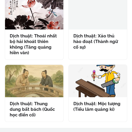
Dịch thuật: Thoái nhất
Dịch thuật: Xảo thủ
bộ hải khoát thiên
hào đoạt (Thành ngữ
không (Tăng quảng
cố sự)
hiền văn)
Dịch thuật: Thung
Dịch thuật: Mộc tượng
dung bất bách (Quốc
(Tiếu lâm quảng kí)
học điển cố)