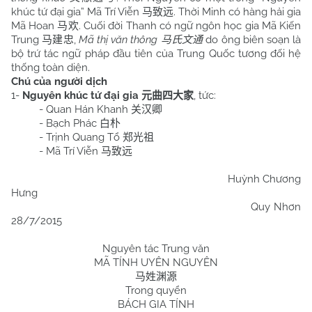
khúc tứ đại gia” Mã Trí Viễn
马致远
. Thời Minh có hàng hải gia
Mã Hoan
马欢
. Cuối đời Thanh có ngữ ngôn học gia Mã Kiến
Trung
马建忠
,
Mã thị văn thông
马氏文通
do ông biên soạn là
bộ trứ tác ngữ pháp đầu tiên của Trung Quốc tương đối hệ
thống toàn diện.
Chú của người dịch
1-
Nguyên khúc tứ đại gia
元曲四大家
, tức:
- Quan Hán Khanh
关汉卿
- Bạch Phác
白朴
- Trịnh Quang Tổ
郑光祖
- Mã Trí Viễn
马致远
Huỳnh Chương
Hưng
Quy Nhơn
28/7/2015
Nguyên tác Trung văn
MÃ TÍNH UYÊN NGUYÊN
马姓渊源
Trong quyển
BÁCH GIA TÍNH