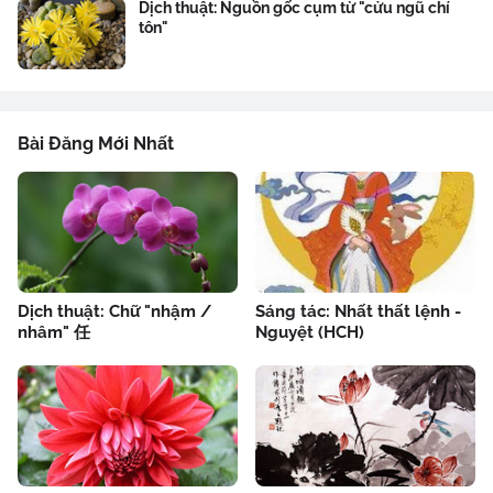
Dịch thuật: Nguồn gốc cụm từ "cửu ngũ chí
tôn"
Bài Đăng Mới Nhất
Dịch thuật: Chữ "nhậm /
Sáng tác: Nhất thất lệnh -
nhâm" 任
Nguyệt (HCH)