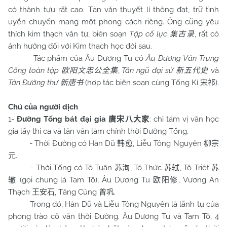
có thành tựu rất cao. Tản văn thuyết lí thông đạt, trữ tình
uyển chuyển mang một phong cách riêng. Ông cũng yêu
thích kim thạch văn tự, biên soạn
Tập cổ lục
, rất có
集古录
ảnh hưởng đối với Kim thạch học đời sau.
Tác phẩm của Âu Dương Tu có
Âu Dương Văn Trung
Công toàn tập
,
Tân ngũ đại sử
và
欧阳文忠公全集
新五代史
Tân Đường thư
(hợp tác biên soạn cùng Tống Kì
).
新唐书
宋祁
Chú của người dịch
1-
Đường Tống bát đại gia
: chỉ tám vị văn học
唐宋八大家
gia lấy thi ca và tản văn làm chính thời Đường Tống.
- Thời Đường có Hàn Dũ
, Liễu Tông Nguyên
韩愈
柳宗
.
元
- Thời Tống có Tô Tuân
, Tô Thức
, Tô Triệt
苏洵
苏轼
苏
(gọi chung là Tam Tô), Âu Dương Tu
, Vương An
辙
欧阳修
Thạch
, Tăng Củng
.
王安石
曾巩
Trong đó, Hàn Dũ và Liễu Tông Nguyên là lãnh tụ của
phong trào cổ văn thời Đường. Âu Dương Tu và Tam Tô, 4