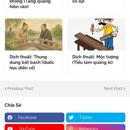
không (Tăng quảng
cố sự)
hiền văn)
Dịch thuật: Thung
Dịch thuật: Mộc tượng
dung bất bách (Quốc
(Tiếu lâm quảng kí)
học điển cố)
Previous Post
Next Post
Chia Sẻ
Facebook
Twitter
YouTube
Instagram