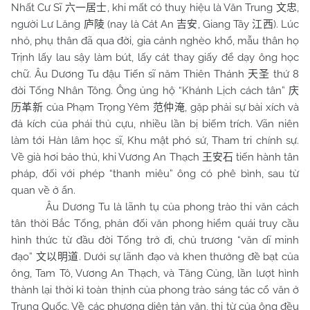
Nhất Cư Sĩ
, khi mất có thuỵ hiệu là Văn Trung
,
六一居士
文忠
người Lư Lăng
(nay là Cát An
, Giang Tây
). Lúc
庐陵
吉安
江西
nhỏ, phụ thân đã qua đời, gia cảnh nghèo khổ, mẫu thân họ
Trịnh lấy lau sậy làm bút, lấy cát thay giấy để dạy ông học
chữ. Âu Dương Tu đậu Tiến sĩ năm Thiên Thánh
thứ 8
天圣
đời Tống Nhân Tông. Ông ủng hộ “Khánh Lịch cách tân”
庆
của Phạm Trọng Yêm
, gặp phải sự bài xích và
历革新
范仲淹
đả kích của phái thủ cựu, nhiều lần bị biếm trích. Vãn niên
làm tới Hàn lâm học sĩ, Khu mật phó sứ, Tham tri chính sự.
Về già hơi bảo thủ, khi Vương An Thạch
tiến hành tân
王安石
pháp, đối với phép “thanh miêu” ông có phê bình, sau từ
quan về ở ẩn.
Âu Dương Tu là lãnh tụ của phong trào thi văn cách
tân thời Bắc Tống, phản đối văn phong hiểm quái truy cầu
hình thức từ đầu đời Tống trở đi, chủ trương “văn dĩ minh
đạo”
. Dưới sự lãnh đạo và khen thưởng đề bạt của
文以明道
ông, Tam Tô, Vương An Thạch, và Tăng Củng, lần lượt hình
thành lại thời kì toàn thịnh của phong trào sáng tác cổ văn ở
Trung Quốc. Về các phương diện tản văn, thi từ của ông đều