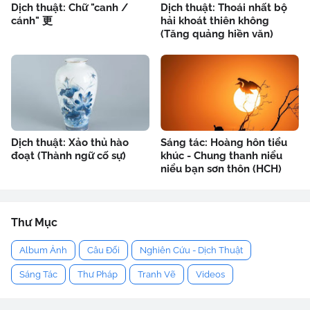
Dịch thuật: Chữ "canh /
Dịch thuật: Thoái nhất bộ
cánh" 更
hải khoát thiên không
(Tăng quảng hiền văn)
Dịch thuật: Xảo thủ hào
Sáng tác: Hoàng hôn tiểu
đoạt (Thành ngữ cố sự)
khúc - Chung thanh niểu
niểu bạn sơn thôn (HCH)
Thư Mục
Album Ảnh
Câu Đối
Nghiên Cứu - Dịch Thuật
Sáng Tác
Thư Pháp
Tranh Vẽ
Videos