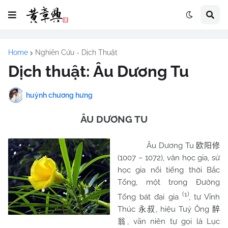
Home
Nghiên Cứu - Dịch Thuật
Dịch thuật: Âu Dương Tu
huỳnh chương hưng
ÂU DƯƠNG TU
Âu Dương Tu
欧阳修
(1007 – 1072), văn học gia, sử
học gia nổi tiếng thời Bắc
Tống, một trong Đường
(1)
Tống bát đại gia
, tự Vĩnh
Thúc
, hiệu Tuý Ông
永叔
醉
, vãn niên tự gọi là Lục
翁