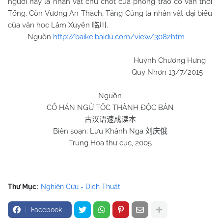
người này là nhân vật chủ chốt của phong trào cổ văn thời
Tống. Còn Vương An Thạch, Tăng Củng là nhân vật đại biểu
của văn học Lâm Xuyên
.
临川
Nguồn
http://baike.baidu.com/view/3082htm
Huỳnh Chương Hưng
Quy Nhơn 13/7/2015
Nguồn
CỔ HÁN NGỮ TỐC THÀNH ĐỘC BẢN
古汉语速成读本
Biên soạn: Lưu Khánh Nga
刘庆俄
Trung Hoa thư cục, 2005
Thư Mục:
Nghiên Cứu - Dịch Thuật
Facebook