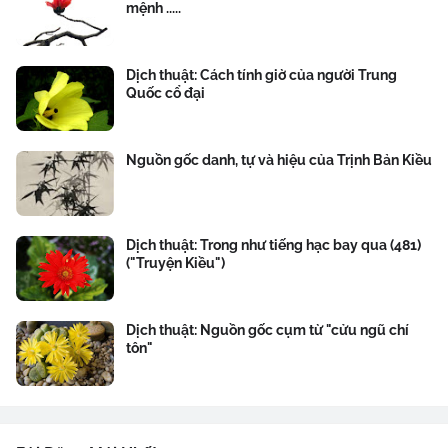
mệnh .....
Dịch thuật: Cách tính giờ của người Trung
Quốc cổ đại
Nguồn gốc danh, tự và hiệu của Trịnh Bản Kiều
Dịch thuật: Trong như tiếng hạc bay qua (481)
("Truyện Kiều")
Dịch thuật: Nguồn gốc cụm từ "cửu ngũ chí
tôn"