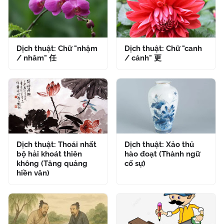
Dịch thuật: Chữ "nhậm
Dịch thuật: Chữ "canh
/ nhâm" 任
/ cánh" 更
Dịch thuật: Thoái nhất
Dịch thuật: Xảo thủ
bộ hải khoát thiên
hào đoạt (Thành ngữ
không (Tăng quảng
cố sự)
hiền văn)