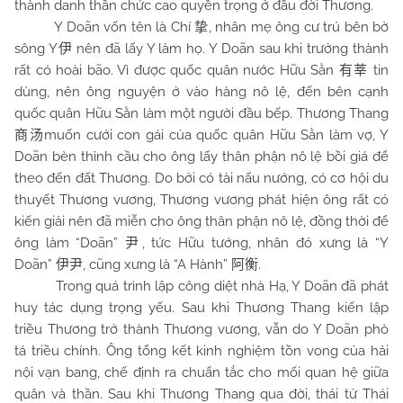
thành danh thần chức cao quyền trọng ở đầu đời Thương.
Y Doãn vốn tên là Chí
, nhân mẹ ông cư trú bên bờ
挚
sông Y
nên đã lấy Y làm họ. Y Doãn sau khi trưởng thành
伊
rất có hoài bão. Vì được quốc quân nước Hữu Sằn
tin
有莘
dùng, nên ông nguyện ở vào hàng nô lệ, đến bên cạnh
quốc quân Hữu Sằn làm một người đầu bếp. Thương Thang
muốn cưới con gái của quốc quân Hữu Sằn làm vợ, Y
商汤
Doãn bèn thỉnh cầu cho ông lấy thân phận nô lệ bồi giá để
theo đến đất Thương. Do bởi có tài nấu nướng, có cơ hội du
thuyết Thương vương, Thương vương phát hiện ông rất có
kiến giải nên đã miễn cho ông thân phận nô lệ, đồng thời để
ông làm “Doãn”
, tức Hữu tướng, nhân đó xưng là “Y
尹
Doãn”
, cũng xưng là “A Hành”
.
伊尹
阿衡
Trong quá trình lập công diệt nhà Hạ, Y Doãn đã phát
huy tác dụng trọng yếu. Sau khi Thương Thang kiến lập
triều Thương trở thành Thương vương, vẫn do Y Doãn phò
tá triều chính. Ông tổng kết kinh nghiệm tồn vong của hải
nội vạn bang, chế định ra chuẩn tắc cho mối quan hệ giữa
quân và thần. Sau khi Thương Thang qua đời, thái tử Thái