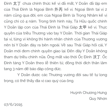
Đinh
chưa chính thức kế vị đã mất, Y Doãn đã lập em
太丁
của Thái Đinh là Ngoại Bính
kế vị. Ngoại Bính tại vị 2
外丙
năm cũng qua đời, em của Ngoại Bính là Trọng Nhâm kế vị
cũng chỉ có 4 năm. Trong tình hình này, Tả Hữu quốc chính
Y Doãn lập con của Thái Đinh là Thái Giáp
kế vị. Thực
太甲
quyền của triều Thương vào tay Y Doãn. Thời gian Thái Giáp
tại vị, từng vì không thi hành nhân chính của Thương vương
nên bị Y Doãn đày ra bên ngoài. Về sau Thái Giáp hối cải, Y
Doãn mới đem chính quyền giao lại. Đến đây Y Doãn không
tham dự triều chính nữa. Ông mất vào thời Ốc Đinh
. Ốc
沃丁
Đinh táng Y Doãn theo lễ thiên tử, đồng thời đích thân lâm
tang 3 năm để báo đáp công đức.
Y Doãn được các Thương vương đời sau tế tự long
trọng, có thể thấy địa vị cao quý của ông.
Huỳnh Chương Hưng
Quy Nhơn
07/6/2015