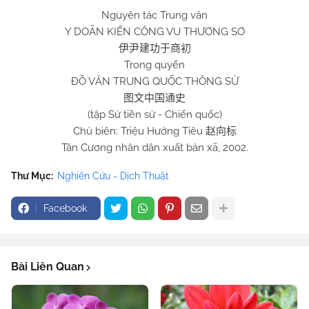
Nguyên tác Trung văn
Y DOÃN KIẾN CÔNG VU THƯƠNG SƠ
伊尹建功于商初
Trong quyển
ĐỒ VĂN TRUNG QUỐC THÔNG SỬ
图文中国通史
(tập Sử tiền sử - Chiến quốc)
Chủ biên: Triệu Hướng Tiêu
赵向标
Tân Cương nhân dân xuất bản xã, 2002.
Thư Mục:
Nghiên Cứu - Dịch Thuật
Facebook
Bài Liên Quan