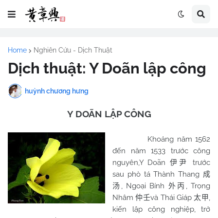
Home
Nghiên Cứu - Dịch Thuật
Dịch thuật: Y Doãn lập công
huỳnh chương hưng
Y DOÃN LẬP CÔNG
Khoảng năm 1562
đến năm 1533 trước công
nguyên,Y Doãn
trước
伊尹
sau phò tá Thành Thang
成
, Ngoại Bính
, Trọng
汤
外丙
Nhâm
và Thái Giáp
,
仲壬
太甲
kiến lập công nghiệp, trở