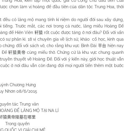
 Trung Hoa, kiến lập một quốc gia có cộng chủ đầu tiên của
ược chọn làm vị hoàng đế đầu tiên của dân tộc Trung Hoa, thời
 có lăng mộ mang tính kỉ niệm do người đời sau xây dựng,
ổi tiếng. Trước mắt, các nơi trong cả nước, lăng miếu Hoàng Đế
oàng đế Hiên Viên
rốt cuộc được táng ở nơi đâu? Đối với vấn
轩猿
có sự phân kì. 18 vị chuyên gia về lịch sử, khảo cổ học, kinh qua
ảo chứng đối với sách vở, cho rằng khu vực Bình Đài
hiện nay
平台
ng Đế
cùng miếu thờ. Chứng cứ là khu vực chung quanh
轩猿黄帝
truyền thuyết về Hoàng Đế. Đối với ý kiến này, giới học thuật vẫn
t cuộc ở nơi đâu vẫn còn đang đợi mọi người tiến thêm một bước
 Hưng
6/2015
guyên tác Trung văn
HOÀNG ĐẾ LĂNG MỘ TẠI NA LÍ
轩猿黄帝陵墓在哪里
Trong quyển
G QUỐC VỊ GIẢI CHI MÊ