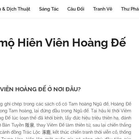
 & Dịch Thuật
Sáng Tác
Câu Đối
Tranh Vẽ
Thư Ph
 mộ Hiên Viên Hoàng Đế
VIÊN HOÀNG ĐẾ Ở NƠI ĐÂU?
g ghi chép trong các sách cổ có Tam hoàng Ngũ đế, Hoàng Đế
ong Tam hoàng, lại đứng đầu trong Ngũ đế. Tại hậu kì thời Viêm
ng Đế lúc loạn thế đã khởi binh, lấy đức hiệu triệu thiên hạ, đánh
ở Bản Tuyền
, thay Viêm Đế làm thiên tử, sau lại chiến thắng
阪泉
 cánh đồng Trác Lộc
, kết thúc chiến tranh thời viễn cổ, thống
涿鹿