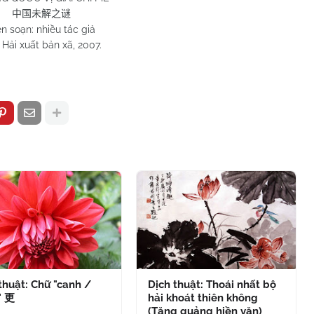
中国未解之谜
ên soạn: nhiều tác giả
Hải xuất bản xã, 2007.
thuật: Chữ "canh /
Dịch thuật: Thoái nhất bộ
" 更
hải khoát thiên không
(Tăng quảng hiền văn)