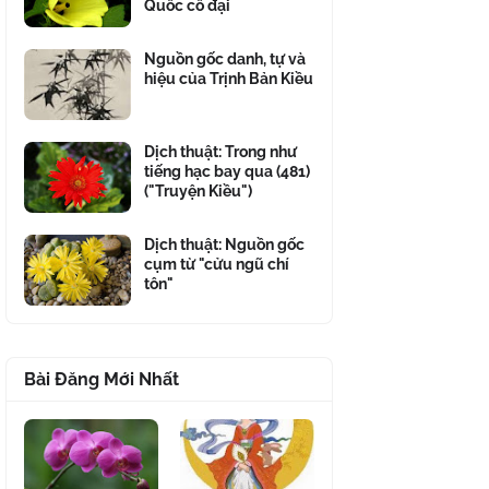
Quốc cổ đại
Nguồn gốc danh, tự và
hiệu của Trịnh Bản Kiều
Dịch thuật: Trong như
tiếng hạc bay qua (481)
("Truyện Kiều")
Dịch thuật: Nguồn gốc
cụm từ "cửu ngũ chí
tôn"
Bài Đăng Mới Nhất