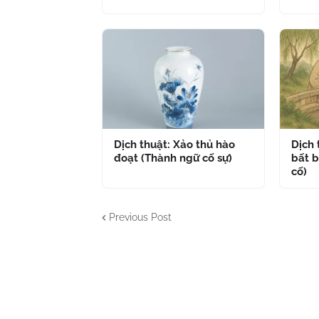
Dịch thuật: Xảo thủ hào
Dịch
đoạt (Thành ngữ cố sự)
bất b
cố)
Previous Post