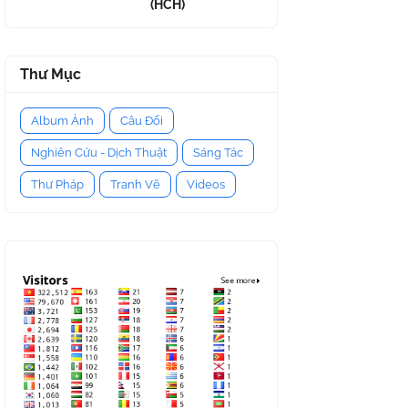
(HCH)
Thư Mục
Album Ảnh
Câu Đối
Nghiên Cứu - Dịch Thuật
Sáng Tác
Thư Pháp
Tranh Vẽ
Videos