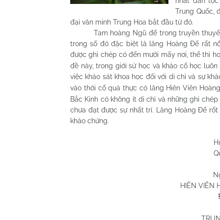
nhất dân tộc
Trung Quốc, đ
đại văn minh Trung Hoa bắt đầu từ đó.
Tam hoàng Ngũ đế trong truyền thuyết đều
trong số đó đặc biệt là lăng Hoàng Đế rất n
được ghi chép có đến mười mấy nơi, thế thì h
đề này, trong giới sử học và khảo cổ học luôn 
việc khảo sát khoa học đối với di chỉ và sự kh
vào thời cổ quả thực có lăng Hiên Viên Hoà
Bắc Kinh có không ít di chỉ và những ghi chép 
chưa đạt được sự nhất trí. Lăng Hoàng Đế rố
khảo chứng.
Huỳnh Chương
Quy Nhơn 08/
N
HIÊN VIÊN 
TRUN