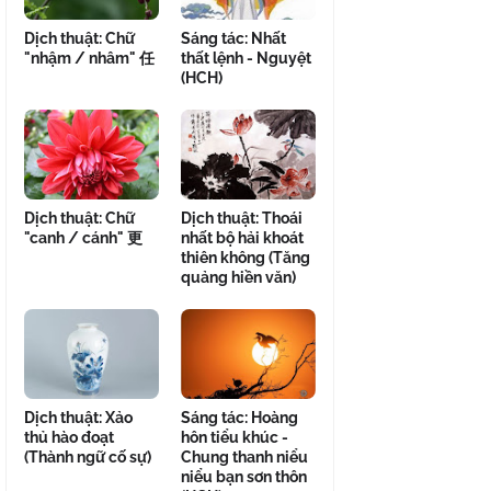
Dịch thuật: Chữ
Sáng tác: Nhất
"nhậm / nhâm" 任
thất lệnh - Nguyệt
(HCH)
Dịch thuật: Chữ
Dịch thuật: Thoái
"canh / cánh" 更
nhất bộ hải khoát
thiên không (Tăng
quảng hiền văn)
Dịch thuật: Xảo
Sáng tác: Hoàng
thủ hào đoạt
hôn tiểu khúc -
(Thành ngữ cố sự)
Chung thanh niểu
niểu bạn sơn thôn