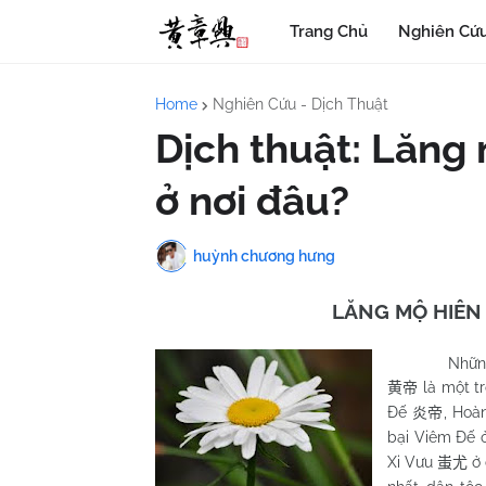
Trang Chủ
Nghiên Cứu
Home
Nghiên Cứu - Dịch Thuật
Dịch thuật: Lăng
ở nơi đâu?
huỳnh chương hưng
LĂNG MỘ HIÊN 
Nhữn
là một tr
黄帝
Đế
, Hoà
炎帝
bại Viêm Đế 
Xi Vưu
ở
蚩尤