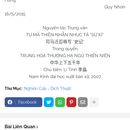
Hưng
Quy Nhơn
16/5/2015
Nguyên tác Trung văn
TƯ MÃ THIÊN NHẪN NHỤC TẢ “SỬ KÍ”
“
”
司马迁忍辱写
史记
Trong quyển
TRUNG HOA THƯỢNG HẠ NGŨ THIÊN NIÊN
中华上下五千年
Chủ biên: Lí Tinh
李晶
Nam Kinh đại học xuất bản xã, 2007
Thư Mục:
Nghiên Cứu - Dịch Thuật
Facebook
Bài Liên Quan