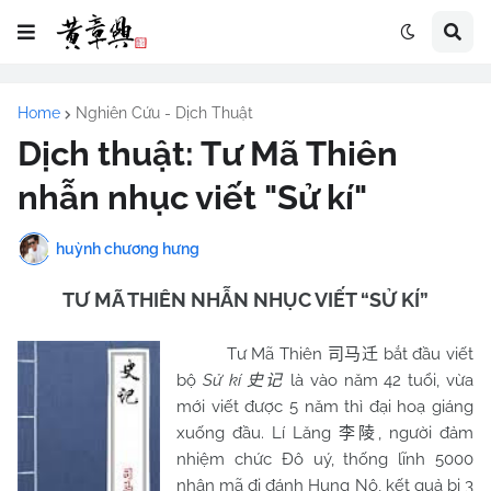
Home
Nghiên Cứu - Dịch Thuật
Dịch thuật: Tư Mã Thiên
nhẫn nhục viết "Sử kí"
huỳnh chương hưng
TƯ MÃ THIÊN NHẪN NHỤC VIẾT “SỬ KÍ”
Tư Mã Thiên
bắt đầu viết
司马迁
bộ
Sử kí
là vào năm 42 tuổi, vừa
史记
mới viết được 5 năm thì đại hoạ giáng
xuống đầu. Lí Lăng
, người đảm
李陵
nhiệm chức Đô uý, thống lĩnh 5000
nhân mã đi đánh Hung Nô, kết quả bị 3