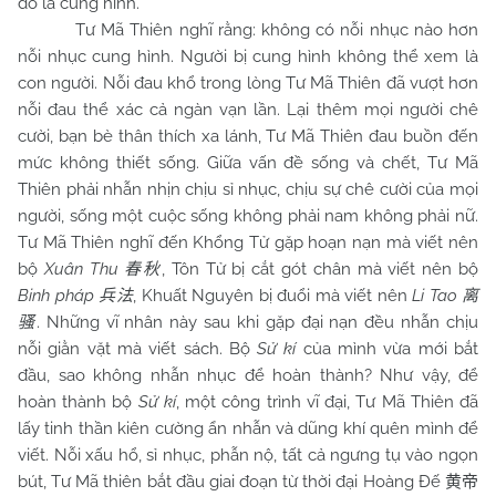
đó là cung hình.
Tư Mã Thiên nghĩ rằng: không có nỗi nhục nào hơn
nỗi nhục cung hình. Người bị cung hình không thể xem là
con người. Nỗi đau khổ trong lòng Tư Mã Thiên đã vượt hơn
nỗi đau thể xác cả ngàn vạn lần. Lại thêm mọi người chê
cười, bạn bè thân thích xa lánh, Tư Mã Thiên đau buồn đến
mức không thiết sống. Giữa vấn đề sống và chết, Tư Mã
Thiên phải nhẫn nhịn chịu sỉ nhục, chịu sự chê cười của mọi
người, sống một cuộc sống không phải nam không phải nữ.
Tư Mã Thiên nghĩ đến Khổng Tử gặp hoạn nạn mà viết nên
bộ
Xuân Thu
, Tôn Tử bị cắt gót chân mà viết nên bộ
春秋
Binh pháp
, Khuất Nguyên bị đuổi mà viết nên
Li Tao
兵法
离
. Những vĩ nhân này sau khi gặp đại nạn đều nhẫn chịu
骚
nỗi giằn vặt mà viết sách. Bộ
Sử kí
của mình vừa mới bắt
đầu, sao không nhẫn nhục để hoàn thành? Như vậy, để
hoàn thành bộ
Sử kí
, một công trình vĩ đại, Tư Mã Thiên đã
lấy tinh thần kiên cường ẩn nhẫn và dũng khí quên mình để
viết. Nỗi xấu hổ, sỉ nhục, phẫn nộ, tất cả ngưng tụ vào ngọn
bút, Tư Mã thiên bắt đầu giai đoạn từ thời đại Hoàng Đế
黄帝