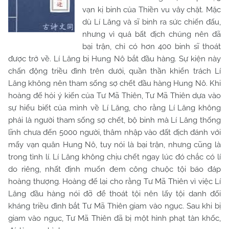
vạn kị binh của Thiền vu vây chặt. Mặc
dù Lí Lăng và sĩ binh ra sức chiến đấu,
nhưng vì quả bất địch chúng nên đã
bại trận, chỉ có hơn 400 binh sĩ thoát
được trở về. Lí Lăng bị Hung Nô bắt đầu hàng. Sự kiện này
chấn động triều đình trên dưới, quần thần khiển trách Lí
Lăng không nên tham sống sợ chết đầu hàng Hung Nô. Khi
hoàng đế hỏi ý kiến của Tư Mã Thiên, Tư Mã Thiên dựa vào
sự hiểu biết của mình về Lí Lăng, cho rằng Lí Lăng không
phải là người tham sống sợ chết, bộ binh mà Lí Lăng thống
lĩnh chưa đến 5000 người, thâm nhập vào đất địch đánh với
mấy vạn quân Hung Nô, tuy nói là bại trận, nhưng cũng là
trong tình lí. Lí Lăng không chịu chết ngay lúc đó chắc có lí
do riêng, nhất định muốn đem công chuộc tội báo đáp
hoàng thượng. Hoàng đế lại cho rằng Tư Mã Thiên vì việc Lí
Lăng đầu hàng nói đỡ để thoát tội nên lấy tội danh đối
kháng triều đình bắt Tư Mã Thiên giam vào ngục. Sau khi bị
giam vào ngục, Tư Mã Thiên đã bị một hình phạt tàn khốc,