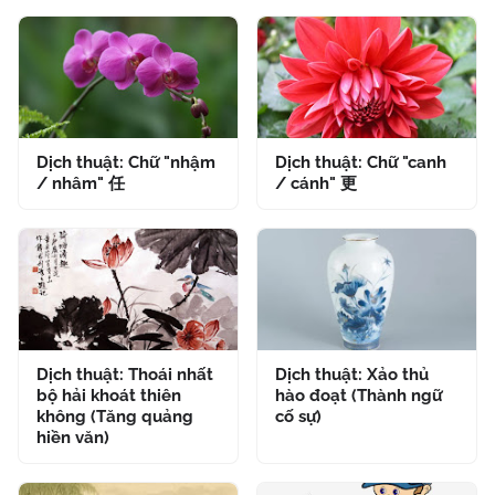
Dịch thuật: Chữ "nhậm
Dịch thuật: Chữ "canh
/ nhâm" 任
/ cánh" 更
Dịch thuật: Thoái nhất
Dịch thuật: Xảo thủ
bộ hải khoát thiên
hào đoạt (Thành ngữ
không (Tăng quảng
cố sự)
hiền văn)