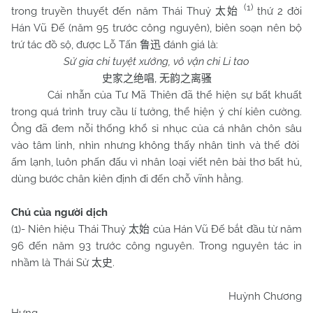
(1)
trong truyền thuyết đến năm Thái Thuỷ
thứ 2 đời
太始
Hán Vũ Đế (năm 95 trước công nguyên), biên soạn nên bộ
trứ tác đồ sộ, được Lỗ Tấn
đánh giá là:
鲁迅
Sử gia chi tuyệt xướng, vô vận chi Li tao
,
史家之绝唱
无韵之离骚
Cái nhẫn của Tư Mã Thiên đã thể hiện sự bất khuất
trong quá trình truy cầu lí tưởng, thể hiện ý chí kiên cường.
Ông đã đem nỗi thống khổ sỉ nhục của cá nhân chôn sâu
vào tâm linh, nhìn nhưng không thấy nhân tình và thế đời
ấm lạnh, luôn phấn đấu vì nhân loại viết nên bài thơ bất hủ,
dùng bước chân kiên định đi đến chỗ vĩnh hằng.
Chú của người dịch
(1)- Niên hiệu Thái Thuỷ
của Hán Vũ Đế bắt đầu từ năm
太始
96 đến năm 93 trước công nguyên. Trong nguyên tác in
nhầm là Thái Sử
.
太史
Huỳnh Chương