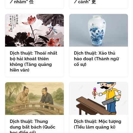
/ nhâm" 任
/ cánh" 更
Dịch thuật: Thoái nhất
Dịch thuật: Xảo thủ
bộ hải khoát thiên
hào đoạt (Thành ngữ
không (Tăng quảng
cố sự)
hiền văn)
Dịch thuật: Thung
Dịch thuật: Mộc tượng
dung bất bách (Quốc
(Tiếu lâm quảng kí)
học điển cố)