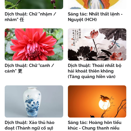
Dịch thuật: Chữ "nhậm /
Sáng tác: Nhất thất lệnh -
nhâm" 任
Nguyệt (HCH)
Dịch thuật: Chữ "canh /
Dịch thuật: Thoái nhất bộ
cánh" 更
hải khoát thiên không
(Tăng quảng hiền văn)
Dịch thuật: Xảo thủ hào
Sáng tác: Hoàng hôn tiểu
đoạt (Thành ngữ cố sự)
khúc - Chung thanh niểu