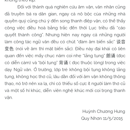
không theo kịp.
Đối với thành quả nghiên cứu âm vận, văn nhân cũng
đã truyền bá ra dân gian, ngay cả nô bộc của những nhà
quyền quý cũng chú ý đến song thanh điệp vận, có thể thấy
công việc điều hoà bằng trắc đến thời Lục triều đã “cáo
quyết thành công”. Nhưng hiện nay ngay cả những người
làm công tác ngữ văn đều có chút “đàm âm biến sắc”
谈音
(nói về âm thì mặt biến sắc). Điều này đại khái có liên
变色
quan đến việc mấy chục năm coi nhẹ “lãng tụng”
(đọc
朗诵
có diễn cảm) và “bội tụng”
( đọc thuộc lòng) trong việc
背诵
dạy Ngữ văn. Ở trường, lớp trẻ không bội tụng không lãng
tụng, không học thơ cũ, lâu dần đối với âm vận không thông
thạo, nó trở nên xa lạ, chỉ có thiểu số cực ít người làm thơ cũ
và một số hí khúc, diễn viên nghệ khúc mới coi trọng thanh
vận.
Huỳnh Chương Hưng
Quy Nhơn 11/5/2015