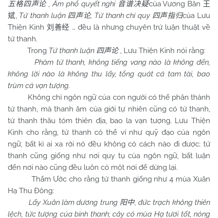
, Âm phổ quyết nghi
của Vương Bân
五格四声论
音谱决疑
王
,
Tứ thanh luận
, Tứ thanh chỉ quy
của Lưu
斌
四声论
四声指归
Thiện Kinh
… đều là nhưng chuyên trứ luận thuật về
刘善经
tứ thanh.
Trong
Tứ thanh luận
, Lưu Thiện Kinh nói rằng:
四声论
Phàm tứ thanh, không tiếng vang nào là không đến,
không lời nào là không thu lấy, tổng quát cả tam tài, bao
trùm cả vạn tượng.
Không chỉ ngôn ngữ của con người có thể phân thành
tứ thanh, mà thanh âm của giới tự nhiên cũng có tứ thanh,
tứ thanh thâu tóm thiên địa, bao la vạn tượng. Lưu Thiện
Kinh cho rằng, tứ thanh có thể ví như quỹ đạo của ngôn
ngữ, bất kì ai xa rời nó đều không có cách nào đi được; tứ
thanh cũng giống như nơi quy tụ của ngôn ngữ, bất luận
đến nơi nào cũng đều luôn có một nơi để dừng lại.
Thẩm Ước cho rằng tứ thanh giống như 4 mùa Xuân
Hạ Thu Đông:
Lấy Xuân làm dương trung
, đức trạch không thiên
阳中
lệch, tức tượng của bình thanh; cây cỏ mùa Hạ tươi tốt, nóng