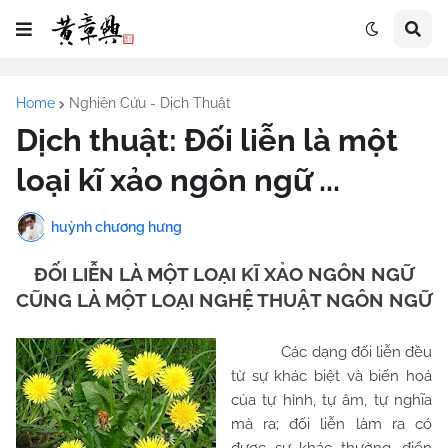
Home
Nghiên Cứu - Dịch Thuật
Dịch thuật: Đối liễn là một
loại kĩ xảo ngôn ngữ ...
huỳnh chương hưng
ĐỐI LIỄN LÀ MỘT LOẠI KĨ XẢO NGÔN NGỮ
CŨNG LÀ MỘT LOẠI NGHỆ THUẬT NGÔN NGỮ
Các dạng đối liễn đều
từ sự khác biệt và biến hoá
của tự hình, tự âm, tự nghĩa
mà ra; đối liễn làm ra có