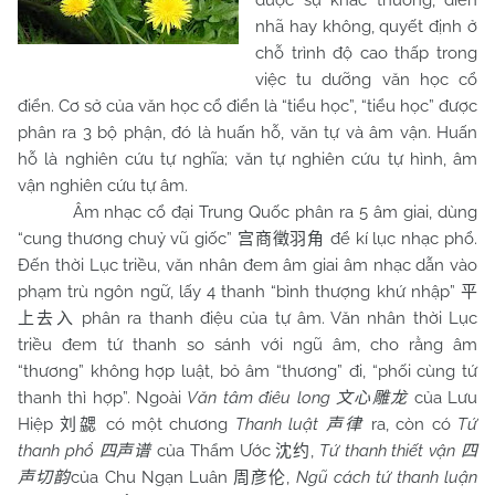
được sự khác thường, điển
nhã hay không, quyết định ở
chỗ trình độ cao thấp trong
việc tu dưỡng văn học cổ
điển. Cơ sở của văn học cổ điển là “tiểu học”, “tiểu học” được
phân ra 3 bộ phận, đó là huấn hỗ, văn tự và âm vận. Huấn
hỗ là nghiên cứu tự nghĩa; văn tự nghiên cứu tự hình, âm
vận nghiên cứu tự âm.
Âm nhạc cổ đại Trung Quốc phân ra 5 âm giai, dùng
“cung thương chuỷ vũ giốc”
để kí lục nhạc phổ.
宫商徵羽角
Đến thời Lục triều, văn nhân đem âm giai âm nhạc dẫn vào
phạm trù ngôn ngữ, lấy 4 thanh “bình thượng khứ nhập”
平
phân ra thanh điệu của tự âm. Văn nhân thời Lục
上去入
triều đem tứ thanh so sánh với ngũ âm, cho rằng âm
“thương” không hợp luật, bỏ âm “thương” đi, “phối cùng tứ
thanh thì hợp”. Ngoài
Văn tâm điêu long
của Lưu
文心雕龙
Hiệp
có một chương
Thanh luật
ra, còn có
Tứ
刘勰
声律
thanh phổ
của Thẩm Ước
,
Tứ thanh thiết vận
四声谱
沈约
四
của Chu Ngạn Luân
,
Ngũ cách tứ thanh luận
声切韵
周彦伦