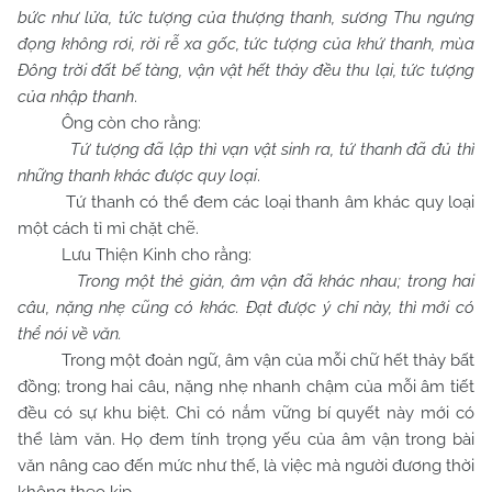
bức như lửa, tức tượng của thượng thanh, sương Thu ngưng
đọng không rơi, rời rễ xa gốc, tức tượng của khứ thanh, mùa
Đông trời đất bế tàng, vận vật hết thảy đều thu lại, tức tượng
của nhập thanh
.
Ông còn cho rằng:
Tứ tượng đã lập thì vạn vật sinh ra, tứ thanh đã đủ thì
những thanh khác được quy loại
.
Tứ thanh có thể đem các loại thanh âm khác quy loại
một cách tỉ mỉ chặt chẽ.
Lưu Thiện Kinh cho rằng:
Trong một thẻ giản, âm vận đã khác nhau; trong hai
câu, nặng nhẹ cũng có khác. Đạt được ý chỉ này, thì mới có
thể nói về văn.
Trong một đoản ngữ, âm vận của mỗi chữ hết thảy bất
đồng; trong hai câu, nặng nhẹ nhanh chậm của mỗi âm tiết
đều có sự khu biệt. Chỉ có nắm vững bí quyết này mới có
thể làm văn. Họ đem tính trọng yếu của âm vận trong bài
văn nâng cao đến mức như thế, là việc mà người đương thời