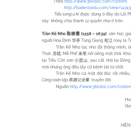
Theo
http://www.360doc.com/content
http://baike.baidu.com/view/1474
Tiểu song u kí
được dùng ở đây do Lôi 
này không chia thành 12 quyển như ở trên.
Trần Kế Nho
(1558 – 1639)
: văn học gi
陈继儒
người Hoa Đình
Tùng Giang
(nay là T
华亭
松江
Trần Kế Nho lúc nhỏ đã thông minh, ôn
Thức
, Mễ Phế
nổi tiếng một thời. Kh
苏轼
米芾
tại Tiểu Côn sơn
, sau cất nhà tại Đôn
小昆山
mời nhưng ông đều lấy cớ bệnh tật từ chối.
Trần Kế Nho cả một đời đọc rất nhiều
Công toàn tập
truyền đời.
陈眉公全集
Nguồn
http://www.360doc.com/conten
Huỳnh Chương
Quy Nhơn 05/0
HIỆN