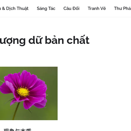
 & Dịch Thuật
Sáng Tác
Câu Đối
Tranh Vẽ
Thư Ph
 tượng dữ bản chất