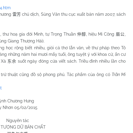
34.htm
Phương
chú dịch, Sùng Văn thu cục xuất bản năm 2007, sách
雷芳
a, thư hoạ gia đời Minh, tự Trọng Thuần
, hiệu Mi Công
,
仲醇
眉公
ùng Giang Thượng Hải).
g học rộng biết nhiều, giỏi cả thơ lẫn văn, về thư pháp theo Tô
oảng những năm hai mươi mấy tuổi, ông tuyệt ý với khoa cử, ẩn cư
g Xà
suốt ngày đóng cửa viết sách. Triều đình nhiều lần cho
东佘
, trứ thuật cũng đồ sộ phong phú. Tác phẩm của ông có
Trần Mi
t
 Hưng
2/2015
Nguyên tác
 TƯỢNG DỮ BẢN CHẤT