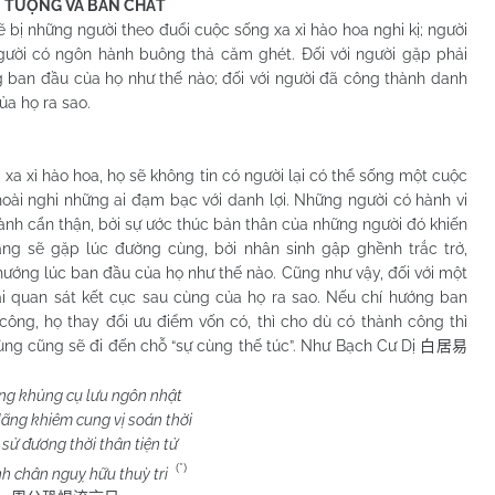
N TƯỢNG VÀ BẢN CHẤT
 những người theo đuổi cuộc sống xa xỉ hào hoa nghi kị; người
người có ngôn hành buông thả căm ghét. Đối với người gặp phải
 ban đầu của họ như thế nào; đối với người đã công thành danh
ủa họ ra sao.
ỉ hào hoa, họ sẽ không tin có người lại có thể sống một cuộc
hoài nghi những ai đạm bạc với danh lợi. Những người có hành vi
nh cẩn thận, bởi sự ước thúc bản thân của những người đó khiến
ăng sẽ gặp lúc đường cùng, bởi nhân sinh gập ghềnh trắc trở,
ướng lúc ban đầu của họ như thế nào. Cũng như vậy, đối với một
i quan sát kết cục sau cùng của họ ra sao. Nếu chí hướng ban
công, họ thay đổi ưu điểm vốn có, thì cho dù có thành công thì
ùng cũng sẽ đi đến chỗ “sự cùng thế túc”. Như Bạch Cư Dị
白居易
g khủng cụ lưu ngôn nhật
ng khiêm cung vị soán thời
sử đương thời thân tiện tử
(*)
nh chân nguỵ hữu thuỳ tri