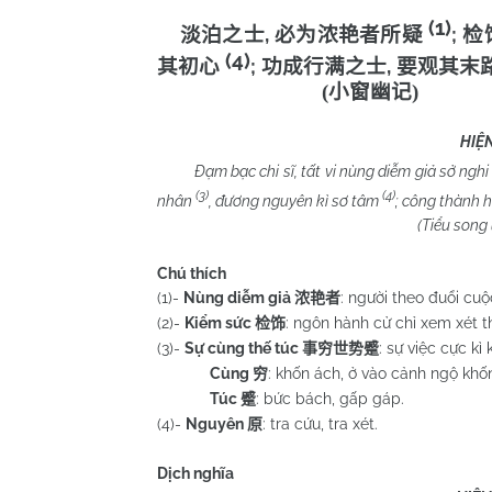
(1)
,
;
淡泊之士
必为浓艳者所疑
检
(4)
;
,
其初心
功成行满之士
要观其末
(
小窗幽记
)
HIỆ
Đạm bạc chi sĩ, tất vi nùng diễm giả sở ngh
(3)
(4)
nhân
, đương nguyên kì sơ tâm
; công thành h
(Tiểu song u k
Chú thích
(1)-
Nùng diễm giả
: người theo đuổi cuộ
浓艳者
(2)-
Kiểm sức
: ngôn hành cử chỉ xem xét t
检饰
(3)-
Sự cùng thế túc
: sự việc cực kì
事穷世势蹙
Cùng
: khốn ách, ở vào cảnh ngộ khố
穷
Túc
: bức bách, gấp gáp.
蹙
(4)-
Nguyên
: tra cứu, tra xét.
原
Dịch nghĩa