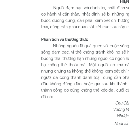
HIỆ
Người đạm bạc với danh lợi, nhất định sẽ bị
có hành vi cẩn thận, nhất định sẽ bị những 
bước đường cùng, cần phải xem xét chí hướng
toại, cũng cần phải quan sát kết cục sau này c
Phân tích và thưởng thức
Những người đã quá quen với cuộc sống xa x
sống đạm bạc, vì thế không tránh khỏi họ sẽ 
buông thả, thường hận những người có ngôn hà
họ không thể thoải mái. Một người có khả n
nhưng chúng ta không thể không xem xét chí h
người đã công thành danh toại, cũng cần phả
đầu không đúng đắn, hoặc giả sau khi thành 
thành công đó cũng không thể kéo dài, cuối c
đã nói:
Chu
Côn
Vương Mã
Nhược 
Nhất si