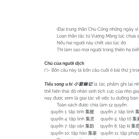
(Đại trung thần Chu Công những ngày vì nhữn
Loạn thần tặc tử Vương Mãng lúc chưa soán
Nếu hai người này chết vào lúc đó
Thì làm sao mọi người trong thiên hạ biết đư
Chú của người dịch
(*)- Bốn câu này là bốn câu cuối ở bài thứ 3 tr
Tiểu song u kí
là tác phẩm ghi lại n
小窗幽记
thể hiện thái độ nhân sinh tích cực của nho gia
nay được xem là giai tác về việc tu dưỡng bản 
Toàn sách được chia làm 12 quyển:
quyển 1: tập tỉnh
quyển 2: tập tình
集醒
quyển 4: tập linh
quyển 5: tập tố
集灵
集
quyển 7: tập vận
quyển 8: tập kì
集韵
集
quyển 10: tập hào
quyển 11: tập phá
集豪