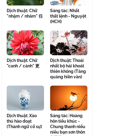
Dịch thuật: Chữ
Sáng tác: Nhất
"nhậm / nhâm" 任
thất lệnh - Nguyệt
(HCH)
Dịch thuật: Chữ
Dịch thuật: Thoái
"canh / cánh" 更
nhất bộ hải khoát
thiên không (Tăng
quảng hiền văn)
Dịch thuật: Xảo
Sáng tác: Hoàng
thủ hào đoạt
hôn tiểu khúc -
(Thành ngữ cố sự)
Chung thanh niểu
niểu bạn sơn thôn