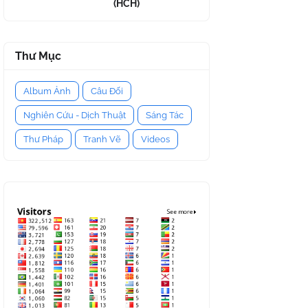
(HCH)
Thư Mục
Album Ảnh
Câu Đối
Nghiên Cứu - Dịch Thuật
Sáng Tác
Thư Pháp
Tranh Vẽ
Videos