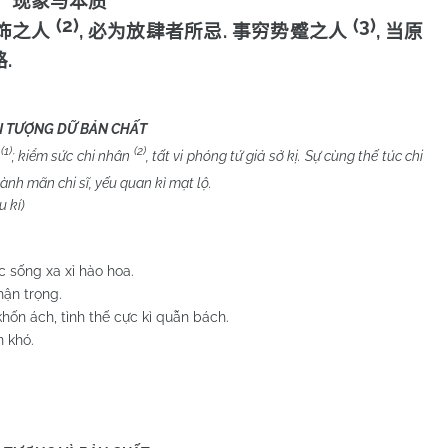
现象与本质
(2)
(3)
,
.
,
饰之人
必为放肆者所忌
事穷势蹙之人
当原
.
路
N TƯỢNG DỮ BẢN CHẤT
(1)
(2)
i
; kiểm sức chi nhân
, tất vi phóng tứ giả sở kị. Sự cùng thế túc chi
ành mãn chi sĩ, yếu quan kì mạt lộ.
í)
c sống xa xỉ hào hoa.
hận trọng.
 khốn ách, tình thế cực kì quẫn bách.
n khó.