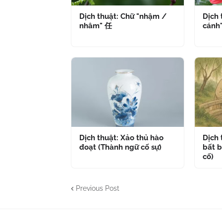
Dịch thuật: Chữ "nhậm /
Dịch 
nhâm" 任
cánh
Dịch thuật: Xảo thủ hào
Dịch
đoạt (Thành ngữ cố sự)
bất b
cố)
Previous Post