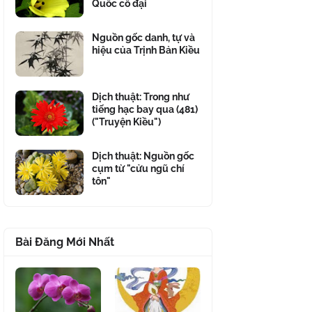
Quốc cổ đại
Nguồn gốc danh, tự và
hiệu của Trịnh Bản Kiều
Dịch thuật: Trong như
tiếng hạc bay qua (481)
("Truyện Kiều")
Dịch thuật: Nguồn gốc
cụm từ "cửu ngũ chí
tôn"
Bài Đăng Mới Nhất