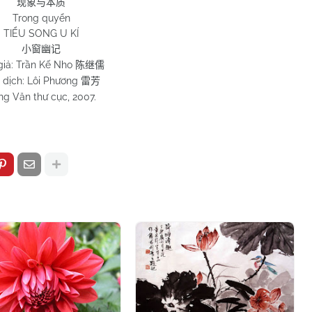
现象与本质
Trong quyển
TIỂU SONG U KÍ
小窗幽记
giả: Trần Kế Nho
陈继儒
 dịch: Lôi Phương
雷芳
ng Văn thư cục, 2007.