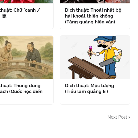
thuật: Chữ "canh /
Dịch thuật: Thoái nhất bộ
" 更
hải khoát thiên không
(Tăng quảng hiền văn)
 thuật: Thung dung
Dịch thuật: Mộc tượng
ách (Quốc học điển
(Tiếu lâm quảng kí)
Next Post