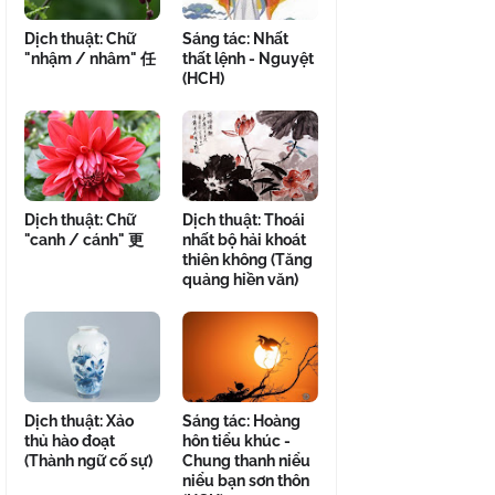
Dịch thuật: Chữ
Sáng tác: Nhất
"nhậm / nhâm" 任
thất lệnh - Nguyệt
(HCH)
Dịch thuật: Chữ
Dịch thuật: Thoái
"canh / cánh" 更
nhất bộ hải khoát
thiên không (Tăng
quảng hiền văn)
Dịch thuật: Xảo
Sáng tác: Hoàng
thủ hào đoạt
hôn tiểu khúc -
(Thành ngữ cố sự)
Chung thanh niểu
niểu bạn sơn thôn