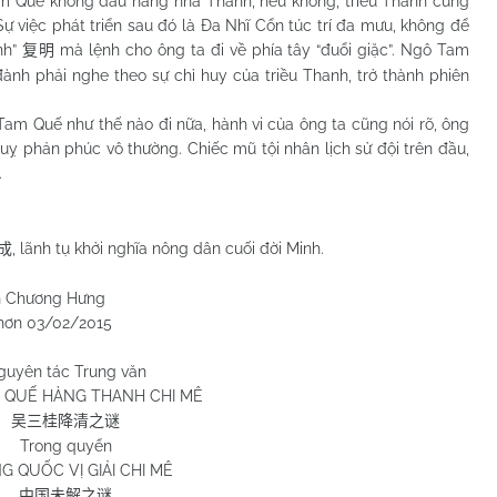
am Quế không đầu hàng nhà Thanh, nếu không, triều Thanh cũng
ự việc phát triển sau đó là Đa Nhĩ Cổn túc trí đa mưu, không để
nh”
mà lệnh cho ông ta đi về phía tây “đuổi giặc”. Ngô Tam
复明
 đành phải nghe theo sự chỉ huy của triều Thanh, trở thành phiên
m Quế như thế nào đi nữa, hành vi của ông ta cũng nói rõ, ông
 nguỵ phản phúc vô thường. Chiếc mũ tội nhân lịch sử đội trên đầu,
.
, lãnh tụ khởi nghĩa nông dân cuối đời Minh.
成
 Hưng
/2015
guyên tác Trung văn
 QUẾ HÀNG THANH CHI MÊ
吴三桂降清之谜
Trong quyển
G QUỐC VỊ GIẢI CHI MÊ
中国未解之谜