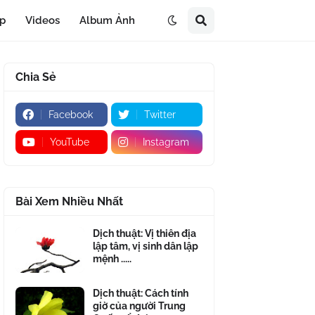
áp
Videos
Album Ảnh
Chia Sẻ
Facebook
Twitter
YouTube
Instagram
Bài Xem Nhiều Nhất
Dịch thuật: Vị thiên địa
lập tâm, vị sinh dân lập
mệnh .....
Dịch thuật: Cách tính
giờ của người Trung