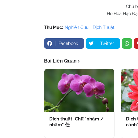
Chủ b
Hô Hoà Hạo Đặc
Thư Mục:
Nghiên Cứu - Dịch Thuật
Facebook
Twitter
Bài Liên Quan
Dịch thuật: Chữ "nhậm /
Dịch 
nhâm" 任
cánh