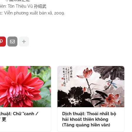
iên: Tôn Thiệu Vũ
孙绍武
: Viễn phương xuất bản xã, 2009.
thuật: Chữ "canh /
Dịch thuật: Thoái nhất bộ
" 更
hải khoát thiên không
(Tăng quảng hiền văn)