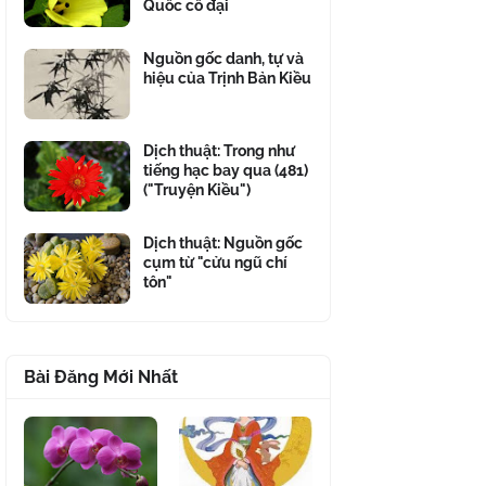
Quốc cổ đại
Nguồn gốc danh, tự và
hiệu của Trịnh Bản Kiều
Dịch thuật: Trong như
tiếng hạc bay qua (481)
("Truyện Kiều")
Dịch thuật: Nguồn gốc
cụm từ "cửu ngũ chí
tôn"
Bài Đăng Mới Nhất