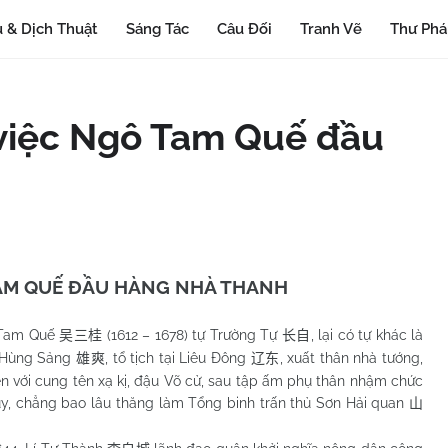
 & Dịch Thuật
Sáng Tác
Câu Đối
Tranh Vẽ
Thư Ph
n việc Ngô Tam Quế đầu
TAM QUẾ ĐẦU HÀNG NHÀ THANH
Tam Quế
(1612 – 1678) tự Trường Tự
, lại có tự khác là
吴三桂
长自
 Hùng Sảng
, tổ tịch tại Liêu Đông
, xuất thân nhà tướng,
雄爽
辽东
n với cung tên xạ kị, đậu Võ cử, sau tập ấm phụ thân nhậm chức
uy, chẳng bao lâu thăng làm Tổng binh trấn thủ Sơn Hải quan
山