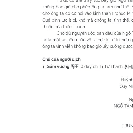
Từ đó có thể thấy, lúc bấy giờ Ngô T
không bao giờ cho phép ông ta làm như thế. S
cho ông ta có cơ hội vào kinh thành “phục Mi
Quế binh lực ít ỏi, khó mà chống lại tình thế,
thuộc của triều Thanh.
Cho dù nguyện ước ban đầu của Ngô Ta
ta là một kẻ tiểu nhân vô sỉ, cực kì tự tư, hư
ông ta vĩnh viễn không bao giờ lấy xuống được
Chú của người dịch
1-
Sấm vương
: ở đây chỉ Lí Tự Thành
闯王
李自
Huỳnh Chương
Quy Nhơn 03/02
N
NGÔ TAM
TRUN