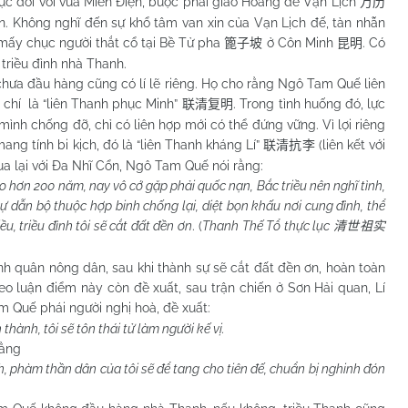
p lực đối với vua Miến Điện, buộc phải giao Hoàng đế Vạn Lịch
万历
n. Không nghĩ đến sự khổ tâm van xin của Vạn Lịch đế, tàn nhẫn
ấy chục người thắt cổ tại Bề Tử pha
ở Côn Minh
. Có
篦子坡
昆明
triều đình nhà Thanh.
ầu hàng cũng có lí lẽ riêng. Họ cho rằng Ngô Tam Quế liên
 chí là “liên Thanh phục Minh”
. Trong tình huống đó, lực
联清复明
h chống đỡ, chỉ có liên hợp mới có thể đứng vững. Vì lợi riêng
g tính bi kịch, đó là “liên Thanh kháng Lí”
(liên kết với
联清抗李
ua lại với Đa Nhĩ Cổn, Ngô Tam Quế nói rằng:
ảo hơn 200 năm, nay vô cớ gặp phải quốc nạn, Bắc triều nên nghĩ tình,
ự dẫn bộ thuộc hợp binh chống lại, diệt bọn khấu nơi cung đình, thể
u, triều đình tôi sẽ cắt đất đền ơn
. (
Thanh Thế Tổ thực lục
清世祖实
quân nông dân, sau khi thành sự sẽ cắt đất đền ơn, hoàn toàn
o luận điểm này còn đề xuất, sau trận chiến ở Sơn Hải quan, Lí
m Quế phái người nghị hoà, đề xuất:
thành, tôi sẽ tôn thái tử làm người kế vị.
rằng
 phàm thần dân của tôi sẽ để tang cho tiên đế, chuẩn bị nghinh đón