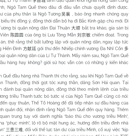
 Lí Tự Thành
lãnh đạo quân khởi nghĩa nông dân công
李自城
nh, Ngô Tam Quế theo đâu đi đâu vẫn chưa quyết định được.
ư của phụ thân là Ngô Tương
, bảo ông nhanh chóng quy
吴襄
biểu thị đồng ý, đồng thời dẫn bộ hạ đi Bắc Kinh gặp chủ mới. Đi
 Tương bị quân nông dân Đại Thuận
bắt tra khảo, gia sản bị
大顺
n Viên
của ông bị Lưu Tông Mẫn
chiếm đoạt. Trong
陈圆圆
刘宗敏
n, thề rằng thế bất lưỡng lập với quân nông dân, ngay lập tức
g Hiến Đình
gởi thư đến Nhiếp chính vương Đa Nhĩ Cổn
方献廷
多
 bại quân nông dân của Lí Tự Thành. Mấy năm sau, Ngô Tam Quế
đầu hàng hay không? giới sử học vẫn còn có những ý kiến khác
ế đầu hàng nhà Thanh thì cho rằng, sau khi Ngô Tam Quế về
ân Thanh, đồng thời gọt tóc xưng thần, dâng Sơn Hải quan. Tại
 đánh bại quân nông dân, đồng thời theo mệnh lệnh của triều
ương triều Thanh tước bỏ tước vị của Ngô Tam Quế cũng có nói:
đến quy thuận, Thế Tổ Hoàng đế đã tiếp nhận sự đầu hàng của
 lĩnh quân đội, nhận định rằng Ngô Tam Quế đến quy hàng. Thêm
an trung tuy với danh nghĩa “báo thù cho vương triều Minh”,
nạ “phục minh”, lộ rõ bộ mặt hung ác, hướng đến triều đình nhà
ạn”
, đối với thế lực tàn dư của triều Minh, cổ xuý việc “kịp
三患三难