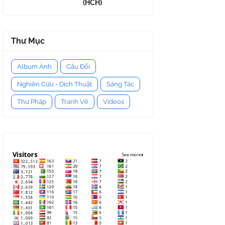
(HCH)
Thư Mục
Album Ảnh
Câu Đối
Nghiên Cứu - Dịch Thuật
Sáng Tác
Thư Pháp
Tranh Vẽ
Videos