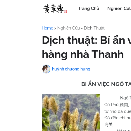
Trang Chủ
Nghiên Cứu
Home
Nghiên Cứu - Dịch Thuật
Dịch thuật: Bí ẩ
hàng nhà Thanh
huỳnh chương hưng
BÍ ẨN VIỆC NGÔ 
Ngô 
Cố Phủ
,
顾甫
từ nhỏ đã que
Đô đốc chỉ h
.
海关