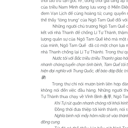
thời tảo trừ tận gốc rễ”, đồng thời gia tăng á
của triều Nam Minh đang lưu vong ở Miến Điệ
đem Vạn Lịch đế cùng hoàng tử, cung quyến m
thể thấy “lòng trung” của Ngô Tam Quế đối với 
Những người chủ trương Ngô Tam Quế chưa đ
kết với nhà Thanh để chống Lí Tự Thành, thậm
lượng quân sự của Ngô Tam Quế khó mà một mìn
của mình, Ngô Tam Quế đã có một chọn lựa man
nhà Thanh chống lại Lí Tự Thành). Trong thư q
Nước tôi với Bắc triều (triều Thanh) giao h
nhanh chóng tuyển chọn tinh binh, Tam Quế tôi t
hiện đại nghĩa với Trung Quốc, để báo đáp Bắc triề
)
录
Trong thư chỉ nói mượn binh liên hợp đánh 
không nói đến việc đầu hàng. Những người the
Tự Thành thua chạy về Vĩnh Bình
, Ngô Ta
永平
Khi Tự rút quân nhanh chóng rời khỏi kinh 
Đồng thời đưa thiệp tới kinh thành, nói 
Nghĩa binh nội mấy hôm nữa sẽ vào thành,
đông cung.