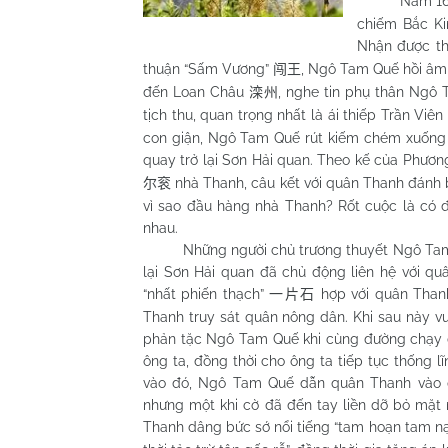
Năm 1644,
chiếm Bắc Ki
Nhận được th
thuận “Sấm Vương”
, Ngô Tam Quế hồi âm 
闯王
đến Loan Châu
, nghe tin phụ thân Ngô
滦州
tịch thu, quan trọng nhất là ái thiếp Trần Viê
con giận, Ngô Tam Quế rút kiếm chém xuống á
quay trở lại Sơn Hải quan. Theo kế của Phươn
nhà Thanh, câu kết với quân Thanh đánh
尔衮
vì sao đầu hàng nhà Thanh? Rốt cuộc là có 
nhau.
Những người chủ trương thuyết Ngô Tam Qu
lại Sơn Hải quan đã chủ động liên hệ với qu
“nhất phiến thạch”
hợp với quân Thanh
一片石
Thanh truy sát quân nông dân. Khi sau này v
phản tặc Ngô Tam Quế khi cùng đường chạy 
ông ta, đồng thời cho ông ta tiếp tục thống
vào đó, Ngô Tam Quế dẫn quân Thanh vào qu
nhưng một khi cờ đã đến tay liền dỡ bỏ mặt 
Thanh dâng bức sớ nổi tiếng “tam hoạn tam n