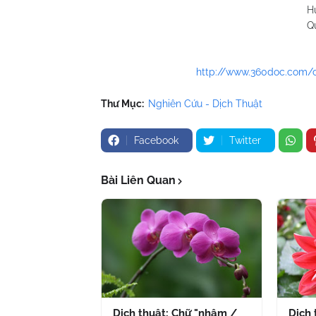
Huỳnh Chương
Quy Nhơn 06/1
http://www.360doc.com/c
Thư Mục:
Nghiên Cứu - Dịch Thuật
Facebook
Twitter
Bài Liên Quan
Dịch thuật: Chữ "nhậm /
Dịch 