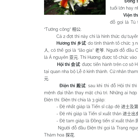
Đồng s
tuổi lớn hay 
Viện th
đỗ gọi là Tú 
“Tướng công”
.
相公
Cả 2 đợt thi này chỉ là hình thức dự tuyển. Hư
Hương thí
: do tỉnh thành tổ chức 3 
乡试
, có thể gọi là “lão gia”
. Người đỗ đầu 
人
老爷
là Á nguyên
. Thi Hương được tổ chức vào 
亚元
Hội thí
: được tiến hành trên cơ sở 
会试
tại quan nha bộ Lễ ở kinh thành. Cử nhân tham 
.
元
Điện thí
: sau khi thi đỗ Hội thí 
殿试
mệnh đại thần thay mặt chủ trì. Những ai hợp
Điện thí. Điện thí chia là 3 giáp:
- Đệ nhất giáp là Tiến sĩ cập đệ
进士及
- Đệ nhị giáp là Tiến sĩ xuất thân
进士出
- Đệ tam giáp là Đồng tiến sĩ xuất thân
Người đỗ đầu Điện thí gọi là Trạng ng
Thám hoa
.
探花