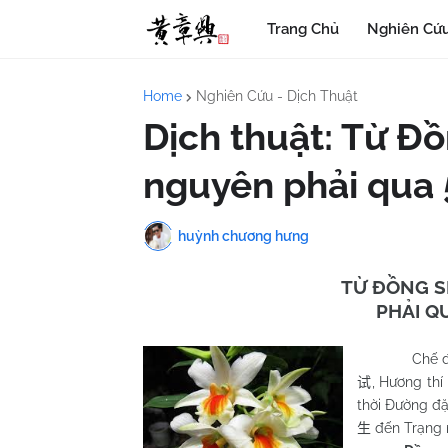
Trang Chủ
Nghiên Cứu
Home
Nghiên Cứu - Dịch Thuật
Dịch thuật: Từ Đ
nguyên phải qua 
huỳnh chương hưng
TỪ ĐỒNG S
PHẢI Q
Chế đ
, Hương thí
试
thời Đường đặ
đến Trạng
生