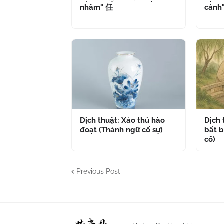
nhâm" 任
cánh
Dịch thuật: Xảo thủ hào
Dịch
đoạt (Thành ngữ cố sự)
bất b
cố)
Previous Post