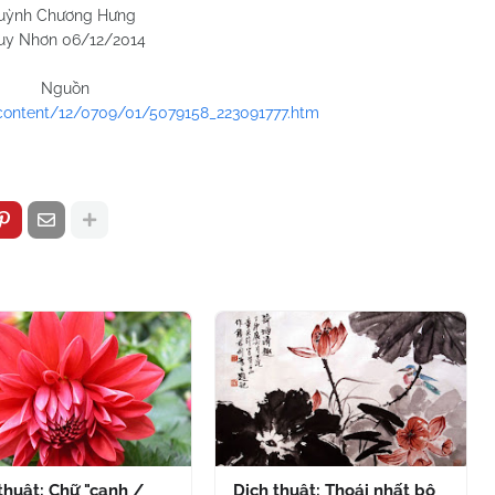
 Hưng
2/2014
Nguồn
ontent/12/0709/01/5079158_223091777.htm
thuật: Chữ "canh /
Dịch thuật: Thoái nhất bộ