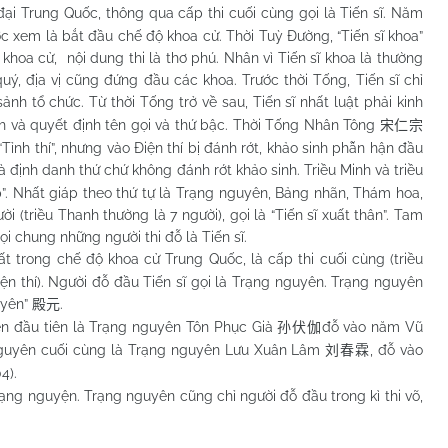
đại Trung Quốc, thông qua cấp thi cuối cùng gọi là Tiến sĩ. Năm
ợc xem là bắt đầu chế độ khoa cử. Thời Tuỳ Đường, “Tiến sĩ khoa”
khoa cử, nội dung thi là thơ phú. Nhân vì Tiến sĩ khoa là thường
uý, địa vị cũng đứng đầu các khoa. Trước thời Tống, Tiến sĩ chỉ
nh tổ chức. Từ thời Tống trở về sau, Tiến sĩ nhất luật phải kinh
h và quyết định tên gọi và thứ bậc. Thời Tống Nhân Tông
宋仁宗
ỉnh thí”, nhưng vào Điện thí bị đánh rớt, khảo sinh phẫn hận đầu
 là định danh thứ chứ không đánh rớt khảo sinh. Triều Minh và triều
p”. Nhất giáp theo thứ tự là Trạng nguyên, Bảng nhãn, Thám hoa,
ời (triều Thanh thường là 7 người), gọi là “Tiến sĩ xuất thân”. Tam
gọi chung những người thi đỗ là Tiến sĩ.
hất trong chế độ khoa cử Trung Quốc, là cấp thi cuối cùng (triều
Điện thí). Người đỗ đầu Tiến sĩ gọi là Trạng nguyên. Trạng nguyên
uyên”
.
殿元
đầu tiên là Trạng nguyên Tôn Phục Già
đỗ vào năm Vũ
孙伏伽
nguyên cuối cùng là Trạng nguyên Lưu Xuân Lâm
, đỗ vào
刘春霖
4).
nguyện. Trạng nguyên cũng chỉ người đỗ đầu trong kì thi võ,