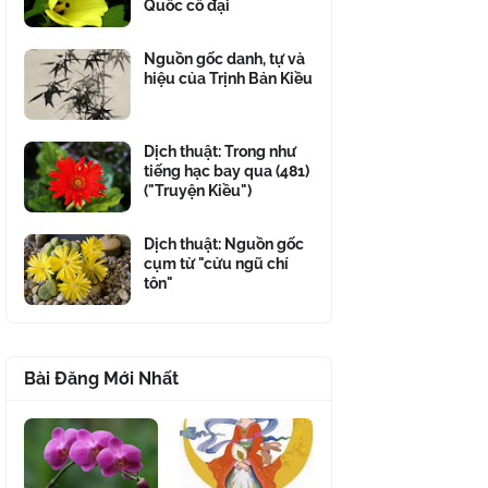
Quốc cổ đại
Nguồn gốc danh, tự và
hiệu của Trịnh Bản Kiều
Dịch thuật: Trong như
tiếng hạc bay qua (481)
("Truyện Kiều")
Dịch thuật: Nguồn gốc
cụm từ "cửu ngũ chí
tôn"
Bài Đăng Mới Nhất