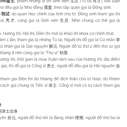
inh
: phàm những ai thi Sinh viên
(Tú tài
), bất luận
童生
生员
秀才
nhỏ đều gọi là Nho đồng
, theo tập quán gọi là Đồng sinh.
儒童
í
: do quan Học chính của tỉnh chủ trì. Đồng sinh tham gia thi
院试
tài
, cũng gọi là Sinh viên
. Nhìn chung có thể gọi là
秀才
生员
ơng thí, Hội thí, Điện thí mới là khảo thí khoa cử chính thức.
năm 1 lần, tham gia là những Tú tài. Người thi đỗ gọi là Cử nhân
举
Cử nhân gọi là Giải nguyên
. Người đỗ từ thứ 2 đến thứ 10 gọi
解元
tháng 8 nên cũng gọi là “Thu vi”
.
秋围
Hương thí, thời gian là mùa Xuân năm sau của Hương thí, địa điểm
gia, thi đỗ gọi là Cống sĩ
, người đỗ đầu gọi là Hội nguyên
贡士
会
thì tham gia Điện thí do Hoàng đế đích thân chủ trì hoặc do Khâm
 cách gọi chung là Tiến sĩ
. Cống sĩ mới có tư cách tham gia
进士
第
身
同进士出身
uyên
, người đỗ thứ nhì là Bảng nhãn
, người đỗ thứ ba là
状元
榜眼