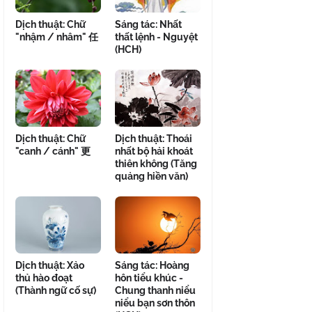
Dịch thuật: Chữ
Sáng tác: Nhất
"nhậm / nhâm" 任
thất lệnh - Nguyệt
(HCH)
Dịch thuật: Chữ
Dịch thuật: Thoái
"canh / cánh" 更
nhất bộ hải khoát
thiên không (Tăng
quảng hiền văn)
Dịch thuật: Xảo
Sáng tác: Hoàng
thủ hào đoạt
hôn tiểu khúc -
(Thành ngữ cố sự)
Chung thanh niểu
niểu bạn sơn thôn