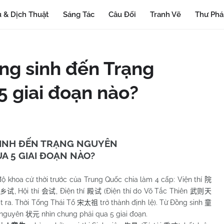
 & Dịch Thuật
Sáng Tác
Câu Đối
Tranh Vẽ
Thư Ph
ồng sinh đến Trạng
5 giai đoạn nào?
INH ĐẾN TRẠNG NGUYÊN
UA 5 GIAI ĐOẠN NÀO?
ộ khoa cử thời trước của Trung Quốc chia làm 4 cấp: Viện thí
院
, Hội thí
, Điện thí
(Điện thí do Võ Tắc Thiên
乡试
会试
殿试
武则天
t ra. Thời Tống Thái Tổ
trở thành định lệ). Từ Đồng sinh
宋太祖
童
 nguyên
nhìn chung phải qua 5 giai đoạn.
状元