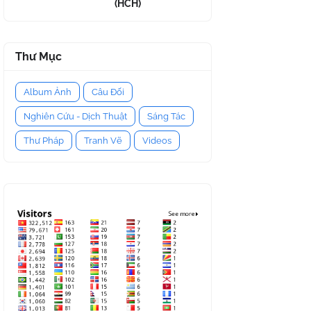
(HCH)
Thư Mục
Album Ảnh
Câu Đối
Nghiên Cứu - Dịch Thuật
Sáng Tác
Thư Pháp
Tranh Vẽ
Videos