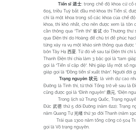
Tiến sĩ
: trong chế độ khoa cử cổ 
进士
605, triều Tuỳ bắt đầu mở khoa thi Tiến sĩ, đư
chỉ là một khoa trong số các khoa của chế độ 
khoa, thi khó nhất, cho nên được xem là tôn q
cần thông qua “Tỉnh thí”
do Thượng thư sả
省试
qua Điện thí do Hoàng đế chủ trì để phúc hạc
từng xảy ra vụ một khảo sinh thông qua được “T
bôn Tây Hạ
. Từ đó về sau tại Điện thí chỉ
西夏
Thanh Điện thí chia làm 3 bậc gọi là “tam giá
gọi là “Tiến sĩ cập đệ”. Nhị giáp lấy một số ngư
giáp gọi là “Đồng tiến sĩ xuất thân”. Người đời 
Trạng nguyên
: là vinh dự cao n
状元
Đường là Tỉnh thí, từ thời Tống trở về sau là 
cũng được gọi là “Đỉnh nguyên”
, “Điện ng
鼎元
Trong lịch sử Trung Quốc, Trạng nguyên 
Đức
thứ 5 đời Đường (năm 622); Trạng 
武德
năm Quang Tự
thứ 30 đời Thanh (năm 190
光绪
Trải qua 1300 năm tổng cộng có 504 Trạng 
gọi là Võ trạng nguyên.