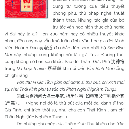
dung tư tưởng của tiểu thuyết
phong phú, thủ pháp nghệ thuật
thành thạo. Nhưng, tác giả của bộ
trứ tác văn học hiện thực chủ nghĩa
vĩ đại này là ai? Hơn 400 năm nay có nhiều thuyết khác
nhau, đến nay nay vẫn khó luận định. Văn học gia đời Minh
Viên Hoành Đạo
đã nhắc đến sớm nhất bộ
Kim Bình
袁宏道
Mai
này, nhưng cũng không nói tác giả là ai. Đương thời
cùng không có bản san khắc. Sau đó Thẩm Đức Phù
沈德符
trong
Dã hoạch biên
khi nói đến
Kim Bình Mai
cũng
野获编
chỉ ghi rằng:
Văn thử vi Gia Tĩnh gian đại danh sĩ thủ bút, chỉ xích thời
sự, như Thái Kinh phụ tử tắc chỉ Phân Nghi (Nghiêm Tung)…
.
,
,
闻此为嘉靖间大名士手笔
指斥时事
如蔡京父子则指分宜
(
) … (Nghe nói đó là thủ bút của một đại danh sĩ thời
严嵩
Gia Tĩnh, chỉ trích thời sự, như cha con Thái Kinh , ám chỉ
Phân Nghi (tức Nghiêm Tung …)
Do những ghi chép của Thẩm Đức Phù khiến cho “Gia