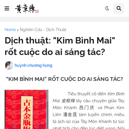
Home
Nghiên Cứu - Dịch Thuật
Dịch thuật: "Kim Bình Mai"
rốt cuộc do ai sáng tác?
huỳnh chương hưng
“KIM BÌNH MAI” RỐT CUỘC DO AI SÁNG TÁC?
Tiểu thuyết cổ điển
Kim Bình
Mai
lấy câu chuyện giữa Tây
金瓶梅
Môn Khánh
và Phan Kim
西门庆
Liên
làm tuyến chính, miêu
潘金莲
tả lịch sử của Tây Môn Khánh từ lúc
phát tích cho đến lúc diệt vong. Nội