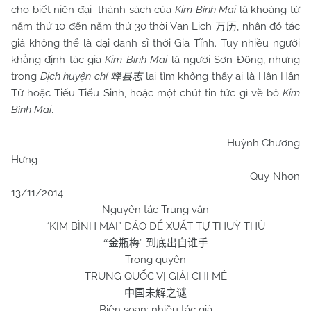
cho biết niên đại thành sách của
Kim Bình Mai
là khoảng từ
năm thứ 10 đến năm thứ 30 thời Vạn Lịch
, nhân đó tác
万历
giả không thể là đại danh sĩ thời Gia Tĩnh. Tuy nhiều người
khẳng định tác giả
Kim Bình Mai
là người Sơn Đông, nhưng
trong
Dịch huyện chí
lại tìm không thấy ai là Hân Hân
峄县志
Tử hoặc Tiếu Tiếu Sinh, hoặc một chút tin tức gì về bộ
Kim
Bình Mai
.
Huỳnh Chương
Hưng
Quy Nhơn
13/11/2014
Nguyên tác Trung văn
“KIM BÌNH MAI” ĐÁO ĐỂ XUẤT TỰ THUỲ THỦ
”
“
金瓶梅
到底出自谁手
Trong quyển
TRUNG QUỐC VỊ GIẢI CHI MÊ
中国未解之谜
Biên soạn: nhiều tác giả