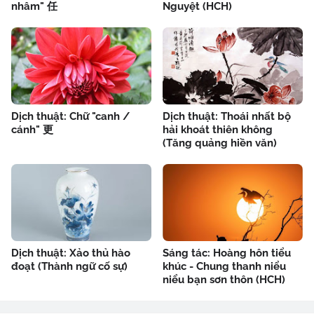
nhâm" 任
Nguyệt (HCH)
Dịch thuật: Chữ "canh /
Dịch thuật: Thoái nhất bộ
cánh" 更
hải khoát thiên không
(Tăng quảng hiền văn)
Dịch thuật: Xảo thủ hào
Sáng tác: Hoàng hôn tiểu
đoạt (Thành ngữ cố sự)
khúc - Chung thanh niểu
niểu bạn sơn thôn (HCH)