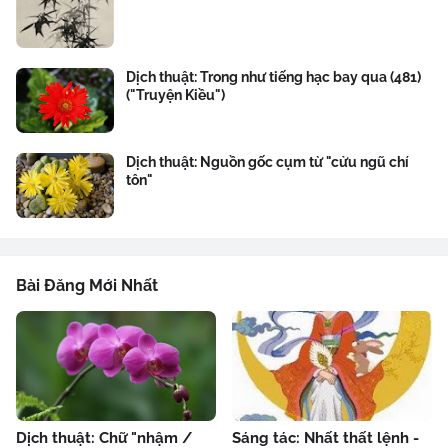
Dịch thuật: Trong như tiếng hạc bay qua (481)
("Truyện Kiều")
Dịch thuật: Nguồn gốc cụm từ "cửu ngũ chí
tôn"
Bài Đăng Mới Nhất
Dịch thuật: Chữ "nhậm /
Sáng tác: Nhất thất lệnh -