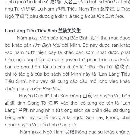
Tĩnh gian đại danh sĩ”
(đại danh sĩ thời Gia Tĩnh)
嘉靖间大名士
như Từ Vị
, Lư Nam
, Triệu Nam Tinh
, Lí Trác
徐渭
卢楠
赵南星
Ngô
đều được giả định là tác giả của
Kim Bình Mai
.
李卓吾
Lan Lăng Tiếu Tiếu Sinh
兰陵笑笑生
Năm 1932, Viện bảo tàng Bắc Bình
thu mua được
北平
bộ khắc bản
Kim Bình Mai
đời Minh. Bộ này được san khắc
vào năm 1617, hiện đây là khắc bản sớm nhất được phát
hiện, nội dung tiếp cận với nguyên trứ, phần trước của khắc
bản có phụ thêm lời tựa của kí tên là “Hân Hân Tử”
,
欣欣子
chỉ rõ tác giả của bộ sách đời Minh này là “Lan Lăng Tiếu
Tiếu Sinh”. Như vậy, đã cung cấp đầu mối cho việc khảo
chứng tác giả
Kim Bình Mai
.
Huyện Dịch
tỉnh Sơn Đông
và huyện Vũ Tiến
峄
山东
tỉnh Giang Tô
vào thời cổ từng có tên là “Lan
武进
江苏
Lăng”
, nhưng nhìn từ trong sách đa phần đều sử dụng
兰陵
tiếng Sơn Tây, có lẽ tác giả là người Sơn Tây, không phải
người huyện Vũ Tiến tỉnh Giang Tô.
Năm 1933, Ngô Hàm
thông qua sự khảo chứng,
吴晗