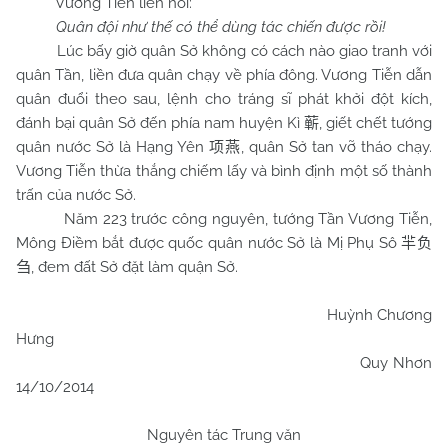
Vương Tiễn liền nói:
Quân đội như thế có thể dùng tác chiến được rồi!
Lúc bấy giờ quân Sở không có cách nào giao tranh với
quân Tần, liền đưa quân chạy về phía đông. Vương Tiễn dẫn
quân đuổi theo sau, lệnh cho tráng sĩ phát khởi đột kích,
đánh bại quân Sở đến phía nam huyện Kì
, giết chết tướng
蕲
quân nước Sở là Hạng Yên
, quân Sở tan vỡ tháo chạy.
项燕
Vương Tiễn thừa thắng chiếm lấy và bình định một số thành
trấn của nước Sở.
Năm 223 trước công nguyên, tướng Tần Vương Tiễn,
Mông Điềm bắt được quốc quân nước Sở là Mị Phụ Sô
羋负
, đem đất Sở đặt làm quận Sở.
刍
Huỳnh Chương
Hưng
Quy Nhơn
14/10/2014
Nguyên tác Trung văn