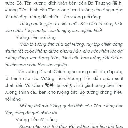
nước Sở, Tần vương đích thân tiễn đến Bá Thượng
.
灞上
Vương Tiễn thỉnh cầu Tần vương ban thưởng cho ông ruộng
tốt nhà đẹp tương đối nhiều. Tần vương nói rằng:
Tướng quân giúp ta diệt nước Sở chính là công thần
của nước Tần, sao lại còn lo ngày sau nghèo khổ!
Vương Tiễn nói rằng:
Thân là tướng lĩnh của đại vương, tuy lập chiến công,
nhưng rốt cuộc không được phong hầu, cho nên nhân lúc đại
vương đang xem trọng thần, thỉnh cầu ban ruộng đất để lưu
lại cho con cháu làm sản nghiệp.
Tần vương Doanh Chính nghe xong cười lớn, đáp ứng
lời thỉnh cầu của Vương Tiễn. Vương Tiễn dẫn quân xuất
phát, đến Vũ Quan
, lại sai 5 vị sứ giả hướng đến Tần
武关
vương thỉnh cầu ban cho ruộng đất. Bộ tướng không hiểu,
hỏi rằng:
Những thứ mà tướng quân thỉnh cầu Tần vương ban
tặng cũng đã quá nhiều rồi.
Vương Tiễn đáp rằng:
Không phải như thế đâu. Đại vương tâm tính thô bạo