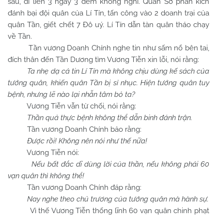
sau, đi liền 3 ngày 3 đêm không nghỉ. Quân Sở phản kích
đánh bại đội quân của Lí Tín, tấn công vào 2 doanh trại của
quân Tần, giết chết 7 Đô uý. Lí Tín dẫn tàn quân tháo chạy
về Tần.
Tần vương Doanh Chính nghe tin như sấm nổ bên tai,
đích thân đến Tần Dương tìm Vương Tiễn xin lỗi, nói rằng:
Ta nhẹ dạ cả tin Lí Tín mà không chịu dùng kế sách của
tướng quân, khiến quân Tần bị sỉ nhục. Hiện tướng quân tuy
bệnh, nhưng lẽ nào lại nhẫn tâm bỏ ta?
Vương Tiễn vẫn từ chối, nói rằng:
Thần quả thực bệnh không thể dẫn binh đánh trận.
Tần vương Doanh Chính bảo rằng:
Được rồi! Không nên nói như thế nữa!
Vương Tiễn nói:
Nếu bất đắc dĩ dùng lời của thần, nếu không phải 60
vạn quân thì không thể!
Tần vương Doanh Chính đáp rằng:
Nay nghe theo chủ trương của tướng quân mà hành sự.
Vì thế Vương Tiễn thống lĩnh 60 vạn quân chinh phạt