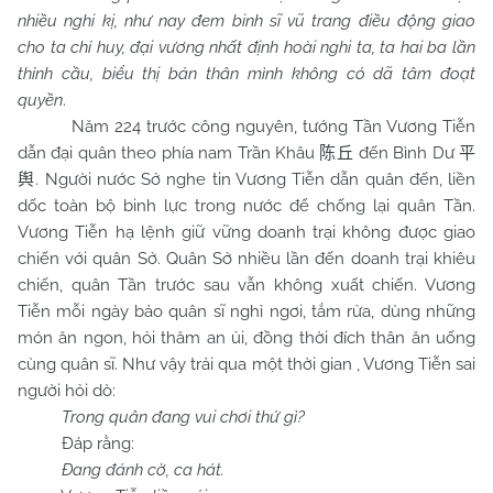
nhiều nghi kị, như nay đem binh sĩ vũ trang điều động giao
cho ta chỉ huy, đại vương nhất định hoài nghi ta, ta hai ba lần
thỉnh cầu, biểu thị bản thân mình không có dã tâm đoạt
quyền
.
Năm 224 trước công nguyên, tướng Tần Vương Tiễn
dẫn đại quân theo phía nam Trần Khâu
đến Bình Dư
陈丘
平
. Người nước Sở nghe tin Vương Tiễn dẫn quân đến, liền
舆
dốc toàn bộ binh lực trong nước để chống lại quân Tần.
Vương Tiễn hạ lệnh giữ vững doanh trại không được giao
chiến với quân Sở. Quân Sở nhiều lần đến doanh trại khiêu
chiến, quân Tần trước sau vẫn không xuất chiến. Vương
Tiễn mỗi ngày bảo quân sĩ nghỉ ngơi, tắm rửa, dùng những
món ăn ngon, hỏi thăm an ủi, đồng thời đích thân ăn uống
cùng quân sĩ. Như vậy trải qua một thời gian , Vương Tiễn sai
người hỏi dò:
Trong quân đang vui chơi thứ gì?
Đáp rằng:
Đang đánh cờ, ca hát.