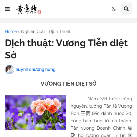
Home
Nghiên Cứu - Dịch Thuật
Dịch thuật: Vương Tiễn diệt
Sở
huỳnh chương hưng
VƯƠNG TIỄN DIỆT SỞ
Năm 226 trước công
nguyên, tướng Tần là Vương
Bôn
tiến đánh nước Sở,
王贲
công hãm hơn 10 toà thành.
Tần vương Doanh Chính
嬴
hỏi tướng quân Lí Tín
政
李