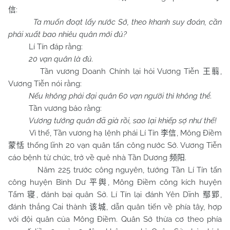
:
信
Ta muốn đoạt lấy nước Sở, theo khanh suy đoán, cần
phải xuất bao nhiêu quân mới đủ?
Lí Tín đáp rằng:
20 vạn quân là đủ.
Tần vương Doanh Chính lại hỏi Vương Tiễn
,
王翦
Vương Tiễn nói rằng:
Nếu không phải đại quân 60 vạn người thì không thể.
Tần vương bảo rằng:
Vương tướng quân đã già rồi, sao lại khiếp sợ như thế!
Vì thế, Tần vương hạ lệnh phái Lí Tín
, Mông Điềm
李信
thống lĩnh 20 vạn quân tấn công nước Sở. Vương Tiễn
蒙恬
cáo bệnh từ chức, trở về quê nhà Tần Dương
.
频阳
Năm 225 trước công nguyên, tướng Tần Lí Tín tấn
công huyện Bình Dư
, Mông Điềm công kích huyện
平舆
Tẩm
, đánh bại quân Sở. Lí Tín lại đánh Yên Dĩnh
,
寝
鄢郢
đánh thắng Cai thành
, dẫn quân tiến về phía tây, hợp
该城
với đội quân của Mông Điềm. Quân Sở thừa cơ theo phía