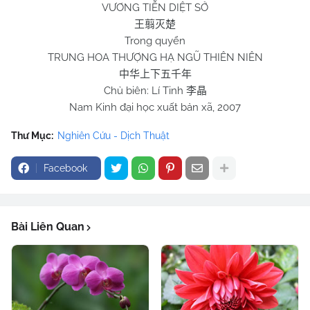
VƯƠNG TIỄN DIỆT SỞ
王翦灭楚
Trong quyển
TRUNG HOA THƯỢNG HẠ NGŨ THIÊN NIÊN
中华上下五千年
Chủ biên: Lí Tinh
李晶
Nam Kinh đại học xuất bản xã, 2007
Thư Mục:
Nghiên Cứu - Dịch Thuật
Facebook
Bài Liên Quan