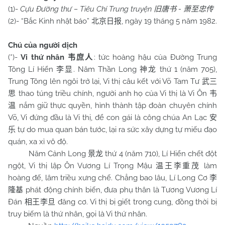
(1)-
Cựu Đường thư – Tiêu Chí Trung truyện
-
旧唐书
萧至忠传
(2)- “Bắc Kinh nhật báo”
, ngày 19 tháng 5 năm 1982.
北京日报
Chú của người dịch
(*)-
Vi thứ nhân
: tức hoàng hậu của Đường Trung
韦庶人
Tông Lí Hiển
. Năm Thần Long
thứ 1 (năm 705),
李显
神龙
Trung Tông lên ngôi trở lại, Vi thị câu kết với Võ Tam Tư
武三
thao túng triều chính, người anh họ của Vi thị là Vi Ôn
思
韦
nắm giữ thực quyền, hình thành tập đoàn chuyên chính
温
Võ, Vi đứng đầu là Vi thị, để con gái là công chúa An Lạc
安
tự do mua quan bán tước, lại ra sức xây dựng tự miếu đạo
乐
quán, xa xỉ vô độ.
Năm Cảnh Long
thứ 4 (năm 710), Lí Hiển chết đột
景龙
ngột, Vi thị lập Ôn Vương Lí Trọng Mậu
làm
温王李重茂
hoàng đế, lâm triều xưng chế. Chẳng bao lâu, Lí Long Cơ
李
phát động chính biến, đưa phụ thân là Tương Vương Lí
隆基
Đán
đăng cơ. Vi thị bị giết trong cung, đồng thời bị
相王李旦
truy biếm là thứ nhân, gọi là Vi thứ nhân.