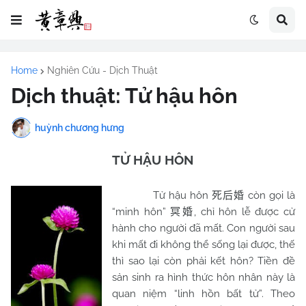
Home
Nghiên Cứu - Dịch Thuật
Dịch thuật: Tử hậu hôn
huỳnh chương hưng
TỬ HẬU HÔN
Tử hậu hôn
còn gọi là
死后婚
“minh hôn”
, chỉ hôn lễ được cử
冥婚
hành cho người đã mất. Con người sau
khi mất đi không thể sống lại được, thế
thì sao lại còn phải kết hôn? Tiền đề
sản sinh ra hình thức hôn nhân này là
quan niệm “linh hồn bất tử”. Theo