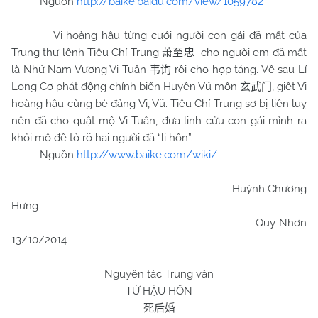
Nguồn
http://baike.baidu.com/view/1059782
Vi hoàng hậu từng cưới người con gái đã mất của
Trung thư lệnh Tiêu Chí Trung
cho người em đã mất
萧至忠
là Nhữ Nam Vương Vi Tuân
rồi cho hợp táng. Về sau Lí
韦询
Long Cơ phát động chính biến Huyền Vũ môn
, giết Vi
玄武门
hoàng hậu cùng bè đảng Vi, Vũ. Tiêu Chí Trung sợ bị liên luỵ
nên đã cho quật mộ Vi Tuân, đưa linh cửu con gái mình ra
khỏi mộ để tỏ rõ hai người đã “li hôn”.
Nguồn
http://www.baike.com/wiki/
Huỳnh Chương
Hưng
Quy Nhơn
13/10/2014
Nguyên tác Trung văn
TỬ HẬU HÔN
死后婚