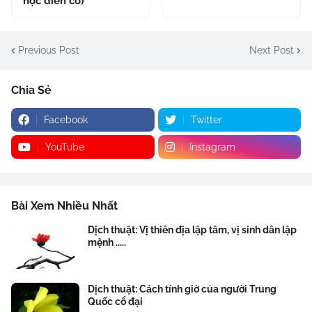
học điển cố)
Previous Post
Next Post
Chia Sẻ
Facebook
Twitter
YouTube
Instagram
Bài Xem Nhiều Nhất
Dịch thuật: Vị thiên địa lập tâm, vị sinh dân lập
mệnh .....
Dịch thuật: Cách tính giờ của người Trung
Quốc cổ đại