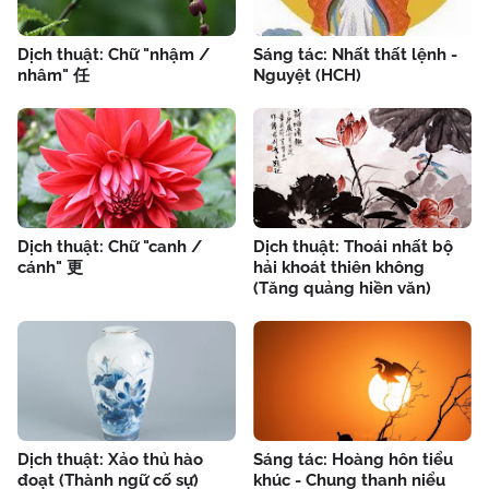
Dịch thuật: Chữ "nhậm /
Sáng tác: Nhất thất lệnh -
nhâm" 任
Nguyệt (HCH)
Dịch thuật: Chữ "canh /
Dịch thuật: Thoái nhất bộ
cánh" 更
hải khoát thiên không
(Tăng quảng hiền văn)
Dịch thuật: Xảo thủ hào
Sáng tác: Hoàng hôn tiểu
đoạt (Thành ngữ cố sự)
khúc - Chung thanh niểu