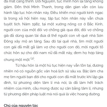
đã mất càng thịnh. Đời Nguyên, tục minh hôn lại tăng không
giảm. Đến thời Minh Thanh, trong dân gian vẫn còn lưu
hành tập tục hôn nhân này. Điều khiến mọi người kinh ngạc
là trong xã hội hiện nay, tập tục hôn nhân này vẫn chưa
tuyệt tích. Năm 1982, tại một xưởng nông cơ ở Bắc Kinh,
người con của một đôi vợ chồng già qua đời, đôi vợ chồng
già đã dùng quan tài đưa di thể người con về quê nhà Sơn
Đông xây mộ an táng. Sau đó tại quê nhà, tìm một người
con gái đã mất gã làm vợ cho người con đó, mời người tổ
chức hôn sự cho đôi nam nữ đã mất này, đem họ hợp táng
(2)
chung một một
.
Tử hậu hôn là một hủ tục hiện nay vẫn tồn tại, đương
nhiên nó có nguồn gốc văn hoá lịch sử sâu xa. Bậc làm cha
mẹ tìm người bạn đời cho người con đã mất trước khi lập gia
đình, từ phương diện tâm lí mà nói, là đã làm hết trách
nhiệm của mình, cầu mong được sự cân bằng tâm lí, nhưng
từ phương diện pháp luật mà nói quả là việc hoang đường.
Chú của nguyên tác