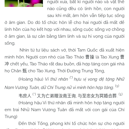
người xưa, bất kì người nào và vật thể
nào cũng đều có linh hồn, con người
sau khi mất, âm hồn vẫn tiếp tục sống
ở âm gian. Do đó tổ chức hôn lễ cho hai người đã mất để
linh hồn của họ kết hợp với nhau, sống cuộc sống vợ chồng
ở âm gian, là sự cân bằng tâm linh và sự hi vọng của người
sống.
Nhìn từ tư liệu sách vở, thời Tam Quốc đã xuất hiện
minh hôn. Người con nhỏ của Tào Tháo
là Tào Xung
曹操
曹
chết yểu, Tào Tháo rất đau buồn, đã hợp táng con gái nhà
冲
họ Chân
cho Tào Xung. Thời Đường Trung Tông,
甄
(*)
(Hoàng hậu)
Vi thứ nhân
hựu vị vong đệ tặng Nhữ
(1)
Nam Vương Tuân, dữ Chí Trung nữ vi minh hôn hợp táng
.
(*)
(1)
,
.
韦庶人
又
为亡弟赠汝南王询
与至忠女为冥婚合葬
(Hoàng hậu Vi thứ nhân đã minh hôn hợp táng người
em trai Nhữ Nam Vương Tuân đã mất với con gái của Chí
Trung)
Đến thời Tống, phong khí tổ chức hôn sự cho người