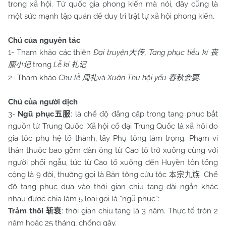
trong xã hội. Từ quốc gia phong kiến mà nói, đây cũng là
một sức mạnh tập quán để duy trì trật tự xã hội phong kiến.
Chú của nguyên tác
1- Tham khảo các thiên
Đại truyện
, Tang phục tiểu kí
大传
丧
trong
Lễ kí
.
服小记
礼记
2- Tham khảo
Chu
lễ
và
Xuân Thu hội yếu
.
周礼
春秋会要
Chú của người dịch
3-
Ngũ phục
: là chế độ đẳng cấp trong tang phục bắt
五服
nguồn từ Trung Quốc. Xã hội cổ đại Trung Quốc là xã hội do
gia tộc phụ hệ tổ thành, lấy Phụ tông làm trọng. Phạm vi
thân thuộc bao gồm đàn ông từ Cao tổ trở xuống cùng với
người phối ngẫu, tức từ Cao tổ xuống đến Huyền tôn tổng
cộng là 9 đời, thường gọi là Bản tông cửu tộc
. Chế
本宗九族
độ tang phục dựa vào thời gian chịu tang dài ngắn khác
nhau được chia làm 5 loại gọi là “ngũ phục”:
Trảm thôi
: thời gian chịu tang là 3 năm. Thực tế tròn 2
斩衰
năm hoặc 25 tháng, chống gậy.