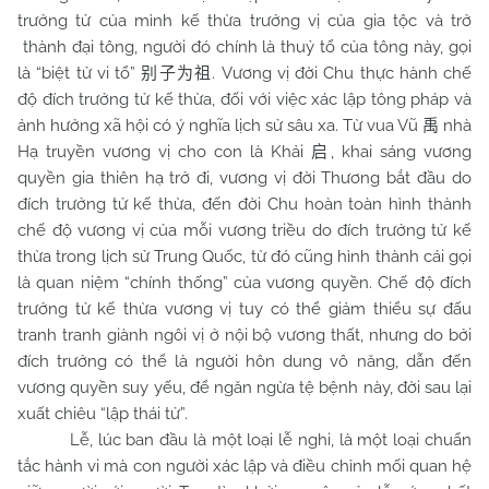
trưởng tử của mình kế thừa trưởng vị của gia tộc và trở
thành đại tông, người đó chính là thuỷ tổ của tông này, gọi
là “biệt tử vi tổ”
. Vương vị đời
Chu
thực hành chế
别子为祖
độ đích trưởng tử kế thừa, đối với việc xác lập tông pháp và
ảnh hưởng xã hội có ý nghĩa lịch sử sâu xa. Từ vua Vũ
nhà
禹
Hạ truyền vương vị cho con là Khải
, khai sáng vương
启
quyền gia thiên hạ trở đi, vương vị đời Thương bắt đầu do
đích trưởng tử kế thừa, đến đời Chu hoàn toàn hình thành
chế độ vương vị của mỗi vương triều do đích trưởng tử kế
thừa trong lịch sử Trung Quốc, từ đó cũng hình thành cái gọi
là quan niệm “chính thống” của vương quyền. Chế độ đích
trưởng tử kế thừa vương vị tuy có thể giảm thiểu sự đấu
tranh tranh giành ngôi vị ở nội bộ vương thất, nhưng do bởi
đích trưởng có thể là người hôn dung vô năng, dẫn đến
vương quyền suy yếu, để ngăn ngừa tệ bệnh này, đời sau lại
xuất chiêu “lập thái tử”.
Lễ, lúc ban đầu là một loại lễ nghi, là một loại chuẩn
tắc hành vi mà con người xác lập và điều chỉnh mối quan hệ