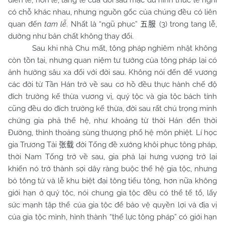
điển lễ, hôn lễ, tang lễ của đời sau mặc dù hình thức lễ nghi
có chỗ khác nhau, nhưng nguồn gốc của chúng đều có liên
quan đến
tam lễ
. Nhất là “ngũ phục”
(3) trong tang lễ,
五服
dường như bản chất không thay đổi.
Sau khi nhà
Chu
mất, tông pháp nghiêm nhặt không
còn tồn tại, nhưng quan niệm tư tưởng của tông pháp lại có
ảnh hưởng sâu xa đối với đời sau. Không nói đến đế vương
các đời từ Tần Hán trở về sau cơ hồ đều thực hành chế độ
đích trưởng kế thừa vương vị, quý tộc và gia tộc bách tính
cũng đều do đích trưởng kế thừa, đời sau rất chú trọng minh
chứng gia phả thế hệ, như khoảng từ thời Hán đến thời
Đường, thỉnh thoảng sùng thượng phổ hệ môn phiệt. Lí học
gia Trương Tải
đời Tống đề xướng khôi phục tông pháp,
张载
thời Nam Tống trở về sau, gia phả lại hưng vượng trở lại
khiến nó trở thành sợi dây ràng buộc thế hệ gia tộc, nhưng
bỏ tông tử và lễ khu biệt đại tông tiểu tông, hơn nữa không
giới hạn ở quý tộc, nói chung gia tộc đều có thể tế tổ, lấy
sức mạnh tập thể của gia tộc để bảo vệ quyền lợi và địa vị
của gia tộc mình, hình thành “thế lực tông pháp” có giới hạn