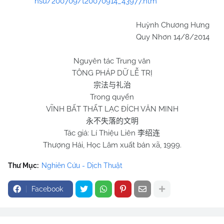
nsu/200709/t20070914_43977.htm
Huỳnh Chương Hưng
Quy Nhơn 14/8/2014
Nguyên tác Trung văn
TÔNG PHÁP DỮ LỄ TRỊ
宗法与礼治
Trong quyển
VĨNH BẤT THẤT LẠC ĐÍCH VĂN MINH
永不失落的文明
Tác giả: Lí Thiệu Liên
李绍连
Thượng Hải, Học Lâm xuất bản xã, 1999.
Thư Mục:
Nghiên Cứu - Dịch Thuật
Facebook