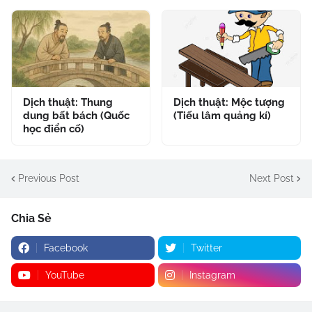
Dịch thuật: Thung
Dịch thuật: Mộc tượng
dung bất bách (Quốc
(Tiếu lâm quảng kí)
học điển cố)
Previous Post
Next Post
Chia Sẻ
Facebook
Twitter
YouTube
Instagram