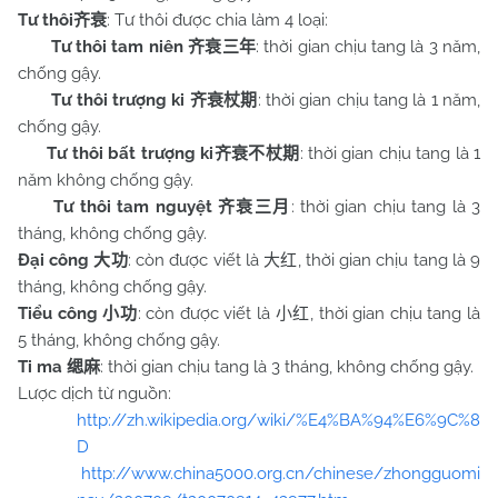
Tư thôi
: Tư thôi được chia làm 4 loại:
齐衰
Tư thôi tam niên
: thời gian chịu tang là 3 năm,
齐衰三年
chống gậy.
Tư thôi trượng ki
: thời gian chịu tang là 1 năm,
齐衰杖期
chống gậy.
Tư thôi bất trượng ki
: thời gian chịu tang là 1
齐衰不杖期
năm không chống gậy.
Tư thôi tam nguyệt
: thời gian chịu tang là 3
齐衰三月
tháng, không chống gậy.
Đại công
: còn được viết là
, thời gian chịu tang là 9
大功
大红
tháng, không chống gậy.
Tiểu công
: còn được viết là
, thời gian chịu tang là
小功
小红
5 tháng, không chống gậy.
Ti ma
: thời gian chịu tang là 3 tháng, không chống gậy.
缌麻
Lược dịch từ nguồn:
http://zh.wikipedia.org/wiki/%E4%BA%94%E6%9C%8
D
http://www.china5000.org.cn/chinese/zhongguomi