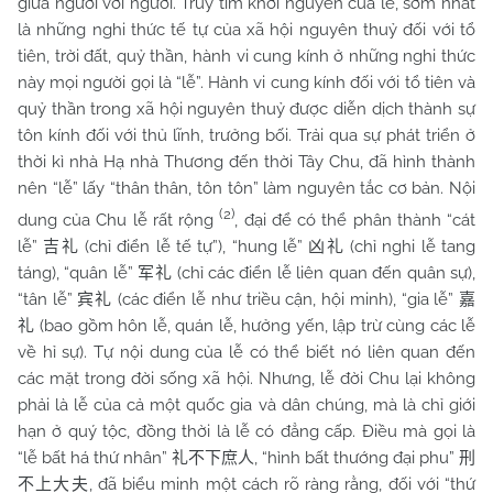
giữa người với người. Truy tìm khởi nguyên của lễ, sớm nhất
là những nghi thức tế tự của xã hội nguyên thuỷ đối với tổ
tiên, trời đất, quỷ thần, hành vi cung kính ở những nghi thức
này mọi người gọi là “lễ”. Hành vi cung kính đối với tổ tiên và
quỷ thần trong xã hội nguyên thuỷ được diễn dịch thành sự
tôn kính đối với thủ lĩnh, trưởng bối. Trải qua sự phát triển ở
thời kì nhà Hạ nhà Thương đến thời Tây Chu, đã hình thành
nên “lễ” lấy “thân thân, tôn tôn” làm nguyên tắc cơ bản. Nội
(2)
dung của Chu lễ rất rộng
, đại để có thể phân thành “cát
lễ”
(chỉ điển lễ tế tự”), “hung lễ”
(chỉ nghi lễ tang
吉礼
凶礼
táng), “quân lễ”
(chỉ các điển lễ liên quan đến quân sự),
军礼
“tân lễ”
(các điển lễ như triều cận, hội minh), “gia lễ”
宾礼
嘉
(bao gồm hôn lễ, quán lễ, hưởng yến, lập trừ cùng các lễ
礼
về hỉ sự). Tự nội dung của lễ có thể biết nó liên quan đến
các mặt trong đời sống xã hội. Nhưng, lễ đời
Chu
lại không
phải là lễ của cả một quốc gia và dân chúng, mà là chỉ giới
hạn ở quý tộc, đồng thời là lễ có đẳng cấp. Điều mà gọi là
“lễ bất há thứ nhân”
, “hình bất thướng đại phu”
礼不下庶人
刑
, đã biểu minh một cách rõ ràng rằng, đối với “thứ
不上大夫