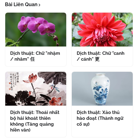
Bài Liên Quan
Dịch thuật: Chữ "nhậm
Dịch thuật: Chữ "canh
/ nhâm" 任
/ cánh" 更
Dịch thuật: Thoái nhất
Dịch thuật: Xảo thủ
bộ hải khoát thiên
hào đoạt (Thành ngữ
không (Tăng quảng
cố sự)
hiền văn)