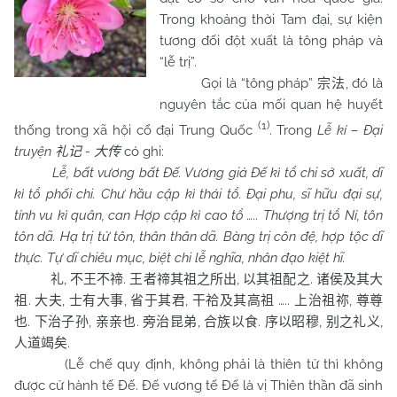
Trong khoảng thời Tam đại, sự kiện
tương đối đột xuất là tông pháp và
“lễ trị”.
Gọi là “tông pháp”
, đó là
宗法
nguyên tắc của mối quan hệ huyết
(1)
thống trong xã hội cổ đại Trung Quốc
. Trong
Lễ kí – Đại
truyện
-
có ghi:
礼记
大传
Lễ, bất vương bất Đế. Vương giả Đế kì tổ chi sở xuất, dĩ
kì tổ phối chi.
Chư
hầu cập kì thái tổ. Đại phu, sĩ hữu đại sự,
tỉnh vu kì quân, can Hợp cập kì cao tổ ….. Thượng trị tổ Nỉ, tôn
tôn dã. Hạ trị tử tôn, thân thân dã. Bàng trị côn đệ, hợp tộc dĩ
thực. Tự dĩ chiêu mục, biệt chi lễ nghĩa, nhân đạo kiệt hĩ.
,
.
,
.
礼
不王不禘
王者禘其祖之所出
以其祖配之
诸侯及其大
.
,
,
,
…..
,
祖
大夫
士有大事
省于其君
干祫及其高祖
上治祖祢
尊尊
.
,
.
,
.
,
,
也
下治子孙
亲亲也
旁治昆弟
合族以食
序以昭穆
别之礼义
.
人道竭矣
(Lễ chế quy định, không phải là thiên tử thì không
được cử hành tế Đế. Đế vương tế Đế là vị Thiên thần đã sinh