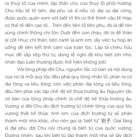
ra thuỷ tổ của mình, lập thần chủ của thuỷ tổ phối hưởng.
Chư
hầu tế tổ tiên, đại phu và sĩ nếu có đại sự đại công,
được quốc quân xem xét biết rõ thì có thể thỉnh cầu tế Hợp,
có thể tế đến cao tổ … Trên đến tiên tổ tiên phụ, đó là để tôn
sùng chính thống chí tôn. Dưới đến con cháu, đó là để thân
ái cốt nhục chí thân, bên cạnh là anh em, lấy việc tụ họp ăn
uống để liên kết tình cảm của toàn tộc. Lập tả chiêu hữu
mục để sắp xếp thứ tự, dùng lễ nghi để khu biệt lớn nhỏ,
nhân đạo luân thường được thể hiện không sót)
Với tông pháp đời Chu, nguyên tắc cơ bản và nội dung
của nó là mỗi quý tộc đều phải quy tông nhận tổ, phân ra có
đại tông và tiểu tông; còn việc phân đại tông và tiểu tông,
đầu tiên phải xác lập chế độ kế thừa trưởng ấu. Nguyên tắc
cơ bản của tông pháp chính là chế độ kế thừa trưởng ấu.
Vương vị đời
Chu
do đích trưởng tử chính tông của quý tộc
vương thất kế thừa. Anh em của đích trưởng tử sẽ phân
thành một nhà khác, cho nên gọi là “biệt tử”
. Giai tầng
别子
sĩ đại phu đời
Chu
nói chung là biệt tử của quốc vương.
Đương nhiên, sau khi biệt tử lập thành một nhà sẽ lấy đích