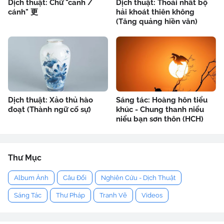
Dịch thuật: Chữ "canh /
Dịch thuật: Thoái nhất bộ
cánh" 更
hải khoát thiên không
(Tăng quảng hiền văn)
Dịch thuật: Xảo thủ hào
Sáng tác: Hoàng hôn tiểu
đoạt (Thành ngữ cố sự)
khúc - Chung thanh niểu
niểu bạn sơn thôn (HCH)
Thư Mục
Album Ảnh
Câu Đối
Nghiên Cứu - Dịch Thuật
Sáng Tác
Thư Pháp
Tranh Vẽ
Videos