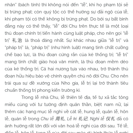
nhân” (bách tính) thì không nói đến “lễ”, khi họ phạm tội sẽ
bị trừng phạt; còn quý tộc có thể hưởng sự đãi ngộ của lễ,
khi phạm tội có thể không bị trừng phạt. Do bởi sự bất bình
đẳng này có thể thấy, “lễ” đời
Chu
trên thực tế là một loại
thủ đoạn chính trị tiến hành cùng luật pháp, cho nên gọi “lễ
trị”
là thoả đáng nhất. Sự khác nhau giữa “lễ trị” và
礼治
“pháp trị” là, “pháp trị” (như hình luật) mang tính chất cưỡng
chế bạo lực, là thủ đoạn cứng rắn của kẻ thống trị; “lễ trị”
mang tính chất giáo hoá văn minh, là thủ đoạn mềm dẻo
của kẻ thống trị. Cả hai nương tựa vào nhau, trở thành thủ
đoạn hữu hiệu bảo vệ chính quyền chủ nô đời
Chu
. Cho nên
trải qua sự đề xướng của Nho gia, lễ trị lại trở thành tiêu
chuẩn thống trị phong kiến trường kì.
Trong lễ nhà Chu, lễ thiên tế địa, tế tự xã tắc tông
miếu cùng với tư tưởng định quân thần, biệt nam nữ, lại
thêm các hạng mục lễ nghi về cát lễ, hung lễ, quân lễ, hôn
lễ, quán lễ trong
Chu lễ
, Lễ kí
, Nghi lễ
đã có
周礼
礼记
仪礼
ảnh hưởng rất lớn đối với văn hoá lễ nghi của đời sau. Tế lễ,