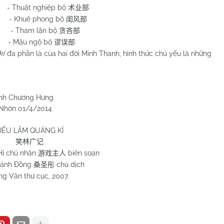
Thuật nghiệp bộ
术业部
- Khuê phong bộ
闺风部
- Tham lận bộ
贪吝部
 Mậu ngộ bộ
谬误部
kí
đa phần là của hai đời Minh Thanh, hình thức chủ yếu là những
 Hưng
/2014
IẾU LÂM QUẢNG KÍ
笑林广记
Hí chủ nhân
biên soạn
游戏主人
hánh Đồng
chú dịch
桑圣彤
ng Văn thư cục, 2007.