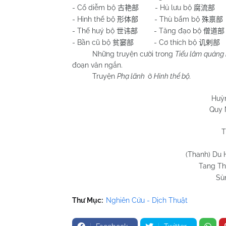
- Cổ diễm bộ
- Hủ lưu bộ
- 
古艳部
腐流部
- Hình thể bộ
- Thù bẩm bộ
形体部
殊禀部
- Thế huý bộ
- Tăng đạo bộ
世讳部
僧道部
- Bần cũ bộ
- Cơ thích bộ
-
贫窭部
讥剌部
Những truyện cười trong
Tiếu lâm quảng 
đoạn văn ngắn.
Truyện
Phạ lãnh
ở
Hình thể bộ.
Huỳnh Chương
Quy Nhơn 01/4
T
(Thanh) Du 
Tang T
Sù
Thư Mục:
Nghiên Cứu - Dịch Thuật