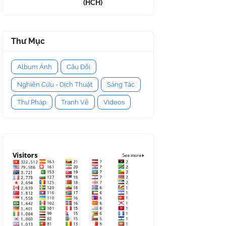
(HCH)
Thư Mục
Album Ảnh
Câu Đối
Nghiên Cứu - Dịch Thuật
Sáng Tác
Thư Pháp
Tranh Vẽ
Videos