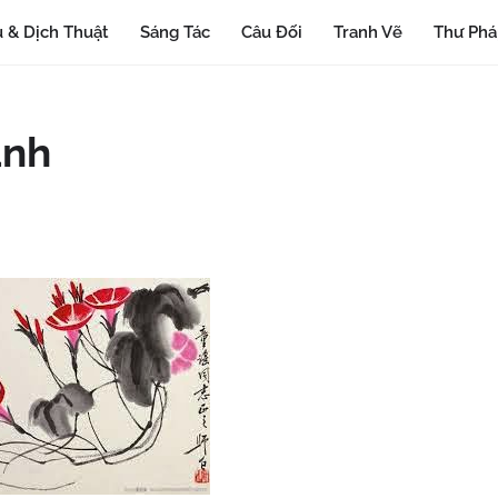
 & Dịch Thuật
Sáng Tác
Câu Đối
Tranh Vẽ
Thư Ph
ãnh