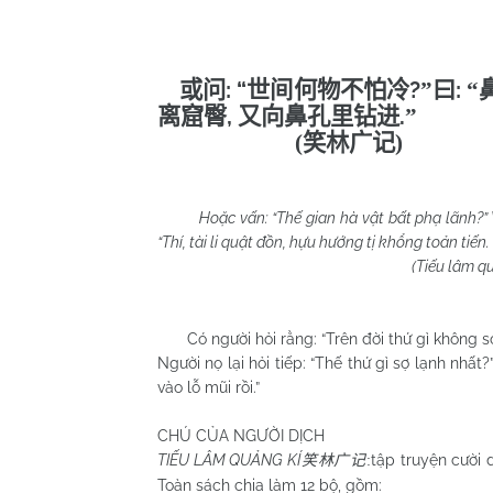
: “
?
:
或问
世间何物不怕冷
”
曰
“
,
.
离窟臀
又向鼻孔里钻进
”
(
笑林广记
)
Hoặc vấn: “Thế gian hà vật bất phạ lãnh?” Vi
“Thí, tài li quật đồn, hựu hướng tị khổng toản tiến.
(Tiếu lâm quảng 
Có người hỏi rằng: “Trên đời thứ gì không sợ
Người nọ lại hỏi tiếp: “Thế thứ gì sợ lạnh nhất
vào lỗ mũi rồi.”
CHÚ CỦA NGƯỜI DỊCH
TIẾU LÂM QUẢNG KÍ
tập truyện cười
笑林广记
:
Toàn sách chia làm 12 bộ, gồm: