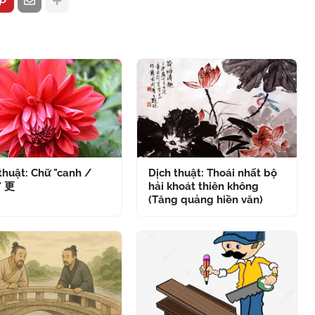
thuật: Chữ "canh /
Dịch thuật: Thoái nhất bộ
" 更
hải khoát thiên không
(Tăng quảng hiền văn)