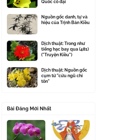
Quốc cổ đại
Nguồn gốc danh, tự và
hiệu của Trịnh Bản Kiều
Dịch thuật: Trong như
tiếng hạc bay qua (481)
("Truyện Kiều")
Dịch thuật: Nguồn gốc
cụm từ "cửu ngũ chí
tôn"
Bài Đăng Mới Nhất