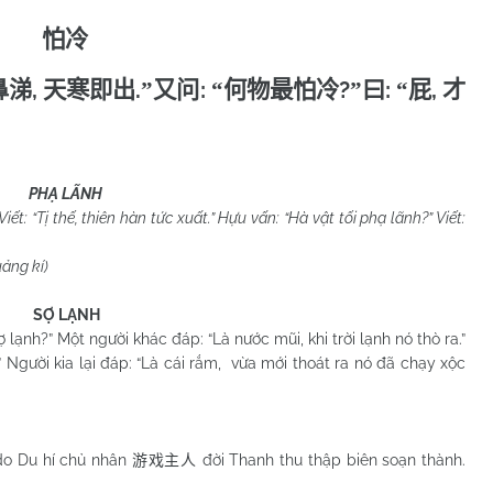
怕冷
,
.
:
?
:
,
鼻涕
天寒即出
”
又问
“
何物最怕冷
”
曰
“
屁
才
PHẠ LÃNH
ết: “Tị thế, thiên hàn tức xuất.” Hựu vấn: “Hà vật tối phạ lãnh?” Viết:
kí)
SỢ LẠNH
 lạnh?” Một người khác đáp: “Là nước mũi, khi trời lạnh nó thò ra.”
?” Người kia lại đáp: “Là cái rắm, vừa mới thoát ra nó đã chạy xộc
 do Du hí chủ nhân
đời Thanh thu thập biên soạn thành.
游戏主人