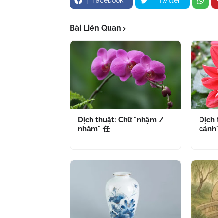
Facebook
Twitter
Bài Liên Quan
Dịch thuật: Chữ "nhậm /
Dịch 
nhâm" 任
cánh