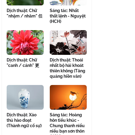
Dịch thuật: Chữ
Sáng tác: Nhất
"nhậm / nhâm" 任
thất lệnh - Nguyệt
(HCH)
Dịch thuật: Chữ
Dịch thuật: Thoái
"canh / cánh" 更
nhất bộ hải khoát
thiên không (Tăng
quảng hiền văn)
Dịch thuật: Xảo
Sáng tác: Hoàng
thủ hào đoạt
hôn tiểu khúc -
(Thành ngữ cố sự)
Chung thanh niểu
niểu bạn sơn thôn