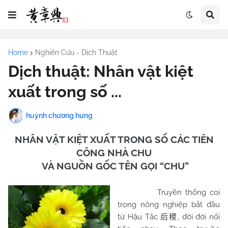
Home
Nghiên Cứu - Dịch Thuật
Dịch thuật: Nhân vật kiệt
xuất trong số ...
huỳnh chương hưng
NHÂN VẬT KIỆT XUẤT TRONG SỐ CÁC TIÊN
CÔNG NHÀ
CHU
VÀ NGUỒN GỐC TÊN GỌI “
CHU
”
Truyền thống coi
trọng nông nghiệp bắt đầu
từ Hậu Tắc
, đời đời nối
后稷