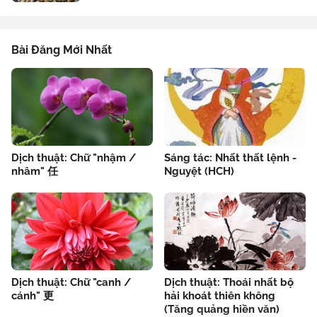
Bài Đăng Mới Nhất
Dịch thuật: Chữ "nhậm /
Sáng tác: Nhất thất lệnh -
nhâm" 任
Nguyệt (HCH)
Dịch thuật: Chữ "canh /
Dịch thuật: Thoái nhất bộ
cánh" 更
hải khoát thiên không
(Tăng quảng hiền văn)