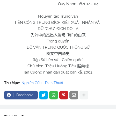
Quy Nhơn 08/01/2014
Nguyên tác Trung văn
TIÊN CÔNG TRUNG ĐÍCH KIỆT XUẤT NHÂN VẬT
DỮ “
CHU
” ĐÍCH DO LAI
“
”
先公中的杰出人物与
周
的由来
Trong quyển
ĐỒ VĂN TRUNG QUỐC THÔNG SỬ
图文中国通史
(tập Sử tiền sử - Chiến quốc)
Chủ biên: Triệu Hướng Tiêu
赵向标
Tân Cương nhân dân xuất bản xã, 2002.
Thư Mục:
Nghiên Cứu - Dịch Thuật
Facebook