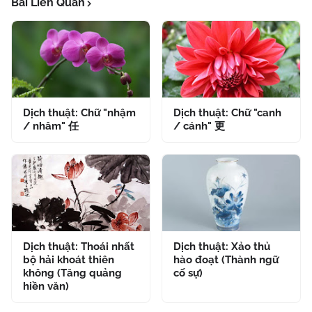
Bài Liên Quan
Dịch thuật: Chữ "nhậm
Dịch thuật: Chữ "canh
/ nhâm" 任
/ cánh" 更
Dịch thuật: Thoái nhất
Dịch thuật: Xảo thủ
bộ hải khoát thiên
hào đoạt (Thành ngữ
không (Tăng quảng
cố sự)
hiền văn)