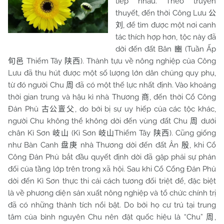
tiếp nhau. Theo truyền
thuyết, đến thời Công Lưu
公
, để tìm được một nơi canh
刘
tác thích hợp hơn, tộc này đã
dời đến đất Bân
(Tuần Ấp
豳
Thiểm Tây
). Thành tựu về nông nghiệp của Công
旬邑
陕西
Lưu đã thu hút được một số lượng lớn dân chúng quy phụ,
từ đó người
Chu
đã có một thế lực nhất định. Vào khoảng
周
thời gian trung và hậu kì nhà Thương
, đến thời Cổ Công
商
Đản Phủ
, do bởi bị sự uy hiếp của các tộc khác,
古公亶父
người Chu không thể không dời đến vùng đất
Chu
dưới
周
chân Kì Sơn
(Kì Sơn
Thiểm Tây
). Cũng giống
岐山
岐山
陕西
như Bàn Canh
nhà Thương dời đến đất Ân
, khi Cổ
盘庚
殷
Công Đản Phủ bắt đầu quyết định dời đã gặp phải sự phản
đối của tầng lớp trên trong xã hội. Sau khi Cổ Cổng Đản Phủ
dời đến Kì Sơn thực thi cải cách tương đối triệt để, đặc biệt
là về phương diện sản xuất nông nghiệp và tổ chức chính trị
đã có những thành tích nổi bật. Do bởi họ cư trú tại trung
tâm của bình nguyên Chu nên đặt quốc hiệu là “
Chu
”
,
周