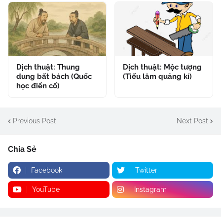
Dịch thuật: Thung
Dịch thuật: Mộc tượng
dung bất bách (Quốc
(Tiếu lâm quảng kí)
học điển cố)
Previous Post
Next Post
Chia Sẻ
Facebook
Twitter
YouTube
Instagram