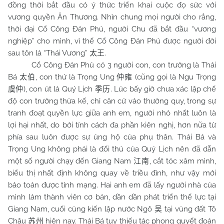
đồng thời bắt đầu có ý thức triển khai cuộc đọ sức với
vương quyền Ân Thương. Nhìn chung mọi người cho rằng,
thời đại Cổ Công Đản Phủ, người Chu đã bắt đầu “vương
nghiệp” cho mình, vì thế Cổ Công Đản Phủ được người đời
sau tôn là “Thái Vương”
.
太王
Cổ Công Đản Phủ có 3 người con, con trưởng là Thái
Bá
, con thứ là Trọng Ung
(cũng gọi là Ngu Trọng
太伯
仲雍
), con út là Quý Lịch
. Lúc bấy giờ chưa xác lập chế
虞仲
季历
độ con trưởng thừa kế, chỉ căn cứ vào thường quy, trong sự
tranh đoạt quyền lực giữa anh em, người nhỏ nhất luôn là
lợi hại nhất, do bởi tính cách đa phần kiên nghị, hơn nữa từ
phía sau luôn được sự ủng hộ của phụ thân. Thái Bá và
Trọng Ung không phải là đối thủ của Quý Lịch nên đã dẫn
một số người chạy đến Giang
Nam
, cắt tóc xăm mình,
江南
biểu thị nhất định không quay về triều đình, như vậy mới
bảo toàn được tính mạng. Hai anh em đã lấy người nhà của
mình làm thành viên cơ bản, dần dần phát triển thế lực tại
Giang
Nam
, cuối cùng kiến lập nước Ngô
tại vùng đất Tô
吴
Châu
hiện nay. Thái Bá tuy thiếu tác phong quyết đoán
苏州