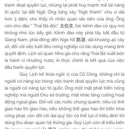
tranh đoạt quyền lực, nhưng lại phát huy mạnh mẽ tài năng
trị quốc tại đất Ngô. Ông từng xây “Ngô thành” chu vi dài
hơn 3 dặm, cho thấy rõ nhãn quan sắc bén của ông. Ông
còn cho đào “ Thái Bá độc”
, tức kênh đào có quy mô
太伯渎
không nhỏ lúc bấy giờ. Kênh đào này phía tây bắt đầu từ
Giang Nam, phía đông đến Nga hồ
, dài khoảng 40 cây
鹅湖
số, đối với việc tưới tiêu nông nghiệp có tác dụng mang tính
quyết định. Lịch sử quan Nho gia cho rằng Thái Bá xuất bôn
là hành vi nhường nước, kì thực chính là kết quả của việc
đấu tranh quyền lực.
Quý Lịch kế thừa ngôi vị của Cổ Công, không chỉ là
người có năng lực trong việc tranh đoạt quyền lực mà cũng
là người có năng lực trị quốc. Ông một mặt phát triển nông
nghiệp mà người
Chu
sở trường, mặt khác tăng cường hoạt
động ngoại giao. Đôi với các nước chung quanh, nếu có thể
giao hảo thì giao hảo, nếu không thể giao hảo thì triển khai
công phạt, còn đối với đại quý tộc có thế lực ở triều đình thì
dùng thủ đoạn quan hệ thông gia. Quý Lịch còn đi triều kiến