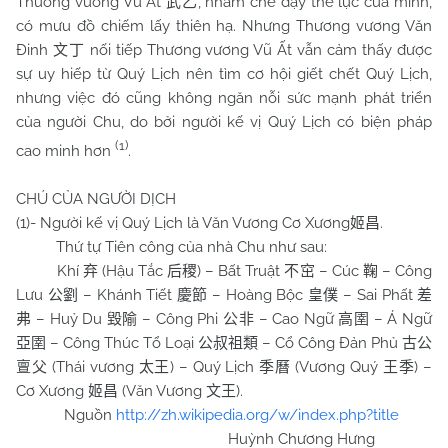
Thương vương Vũ Ất
, nhằm che đậy thế lực của mình,
武乙
có mưu đồ chiếm lấy thiên hạ. Nhưng Thương vương Văn
Đinh
nối tiếp Thương vương Vũ Ất vẫn cảm thấy được
文丁
sự uy hiếp từ Quý Lịch nên tìm cơ hội giết chết Quý Lịch,
nhưng việc đó cũng không ngăn nỗi sức mạnh phát triển
của người
Chu
, do bởi người kế vị Quý Lịch có biện pháp
(1)
cao minh hơn
.
CHÚ CỦA NGƯỜI DỊCH
(1)- Người kế vị Quý Lịch là Văn Vương Cơ Xương
.
姬昌
Thứ tự Tiên công của nhà
Chu
như sau:
Khí
(Hậu Tắc
) – Bất Truật
– Cúc
– Công
弃
后稷
不窋
鞠
Lưu
– Khánh Tiết
– Hoàng Bộc
– Sai Phất
公劉
慶節
皇僕
差
– Huỷ Du
– Công Phi
– Cao Ngữ
– Á Ngữ
弗
毀隃
公非
高圉
– Công Thúc Tổ Loại
– Cổ Công Đản Phủ
亞圉
公叔祖類
古公
(Thái vương
) – Quý Lịch
(Vương Quý
) –
亶父
太王
季曆
王季
Cơ Xương
(Văn Vương
).
姬昌
文王
Nguồn
http://zh.wikipedia.org/w/index.php?title
Huỳnh Chương Hưng