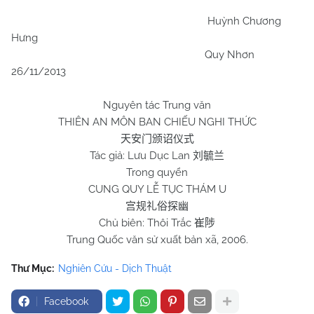
Huỳnh Chương
Hưng
Quy Nhơn
26/11/2013
Nguyên tác Trung văn
THIÊN AN MÔN BAN CHIẾU NGHI THỨC
天安门颁诏仪式
Tác giả: Lưu Dục Lan
刘毓兰
Trong quyển
CUNG QUY LỄ TỤC THÁM U
宫规礼俗探幽
Chủ biên: Thôi Trắc
崔陟
Trung Quốc văn sử xuất bản xã, 2006.
Thư Mục:
Nghiên Cứu - Dịch Thuật
Facebook