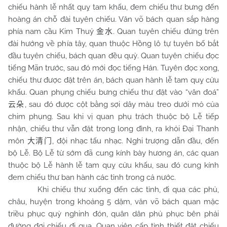
chiếu hành lễ nhất quỵ tam khấu, đem chiếu thư bưng đến
hoàng án chỗ đài tuyên chiếu. Văn võ bách quan sắp hàng
phía nam cầu Kim Thuỷ
. Quan tuyên chiếu đứng trên
金水
đài hướng về phía tây, quan thuộc Hồng lô tự tuyên bố bắt
đầu tuyên chiếu, bách quan đều quỳ. Quan tuyên chiếu đọc
tiếng Mãn trước, sau đó mới đọc tiếng Hán. Tuyên đọc xong,
chiếu thư được đặt trên án, bách quan hành lễ tam quỵ cửu
khấu. Quan phụng chiếu bưng chiếu thư đặt vào “vân đoá”
, sau đó được cột bằng sợi dây màu treo dưới mỏ của
云朵
chim phụng. Sau khi vị quan phụ trách thuộc bộ Lễ tiếp
nhận, chiếu thư vẫn đặt trong long đình, ra khỏi Đại Thanh
môn
, đội nhạc tấu nhạc. Nghi trượng dẫn đầu, đến
大清门
bộ Lễ. Bộ Lễ từ sớm đã cung kính bày hương án, các quan
thuộc bộ Lễ hành lễ tam quỵ cửu khấu, sau đó cung kính
đem chiếu thư ban hành các tỉnh trong cả nước.
Khi chiếu thư xuống đến các tỉnh, đi qua các phủ,
châu, huyện trong khoảng 5 dặm, văn võ bách quan mặc
triều phục quỳ nghinh đón, quân dân phủ phục bên phải
đường đợi chiếu đi qua. Quan viên cấp tỉnh thiết đặt chiếu