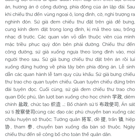
án, hương án ở công đường, phía đông của án lập đài. Sau
khi chiếu thư đến vùng ngoại ô, long đình, cờ, nghi trượng ra
nghinh đón. Sứ giả đem chiếu thư đặt trên giá để bưng,
cung kính đem đặt trong long đình, kị mã theo sau, trống
nhạc đi trước. Các quan văn võ dẫn thuộc viên của mình
mặc triều phục quỳ đón bên phải đường. Chiếu thư đến
công đường, sứ giả xuống ngựa theo long đình vào, mọi
người theo sau. Sứ giả bưng chiếu thư đặt trên án rồi lui
xuống đứng hướng về phía tây bên phía đông án. Lễ sinh
dẫn các quan hành lễ tam quỵ cửu khấu. Sứ giả bưng chiếu
thư trao cho quan tuyên chiếu. Quan tuyên chiếu đứng trên
đài tuyên đọc. Cuối cùng, sứ giả đem chiếu thư trao cho
quan Đốc phủ, lần lượt ban xuống cho học chính
, diêm
学政
chính
, chức tạo
…; Bố chánh sứ ti
, Án sát
盐政
织造
布政使司
sứ ti
cùng các đạo các phủ chuyển ban xuống các
按察使司
châu huyện sở thuộc; Tướng quân
, đề
, trấn
, hiệp
将军
提
镇
, tham
, chuyển ban xuống địa bàn sở thuộc. Ngày
协
参
chiếu thư đến sẽ công bố cho toàn thể quân dân.