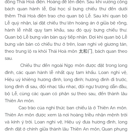
đông Thái Hoà điện. Hoàng đế lên điện. Sau khi vương công
bách quan hành lễ, Đại học sĩ bưng chiếu thư đến dưới
thềm Thái Hoà điện trao cho quan bộ Lễ. Sau khi quan bộ
Lễ quỳ nhận, lại đặt chiếu thư lên hoàng án ở giữa bệ rồng,
hành lễ nhất quỵ tam khấu, sau đó quỳ bưng chiếu thư.
Quan bộ Lễ bưng vân bàn quỳ tiếp nhận. Đợi khi quan bộ Lễ
bưng vân bàn có chiếu thư ở trên, loan nghi vệ giương tán,
theo trung lộ ra khỏi Thái Hoà môn
, bách quan theo
太和门
sau.
Chiếu thư đến ngoài Ngọ môn được đặt trong long
đình, các quan hành lễ nhất quỵ tam khấu. Loan nghi vệ,
Hiệu uý khiêng hương đình, long đình; hương đình đi trước,
long đình đi sau, đội nhạc tấu nhạc, đội ngự trượng dẫn đầu,
bộ Lễ, cùng các quan có phận sự theo sau, đến thành lâu
Thiên An môn.
Cao trào của nghi thức ban chiếu là ở Thiên An môn.
Thiên An môn được xem là nơi hoàng triều nhận mệnh trời
và kính ý trời. Loan nghi vệ, Hiệu uý đưa hương đình, long
đình đặt ở chính giữa thành lâu Thiên An môn, Quan phụng