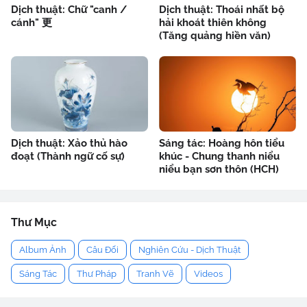
Dịch thuật: Chữ "canh /
Dịch thuật: Thoái nhất bộ
cánh" 更
hải khoát thiên không
(Tăng quảng hiền văn)
Dịch thuật: Xảo thủ hào
Sáng tác: Hoàng hôn tiểu
đoạt (Thành ngữ cố sự)
khúc - Chung thanh niểu
niểu bạn sơn thôn (HCH)
Thư Mục
Album Ảnh
Câu Đối
Nghiên Cứu - Dịch Thuật
Sáng Tác
Thư Pháp
Tranh Vẽ
Videos