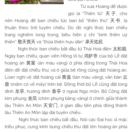
Từ xưa Hoàng đế được
gọi là “Thiên tử”
, cho
天子
nên Hoàng đế ban chiếu tức ban bố “thiên thư”
, là
天书
thuận theo trời tuyên chiếu. Do đó nghi thức ban chiếu
trang nghiêm long trọng, biểu hiện ý chỉ “kính thiên uý
thiên”
và “thừa thiên hựu dân”
.
敬天畏天
承天佑民
Nghi thức ban chiếu bắt đầu từ Thái Hoà điện
.
太和殿
Ngày ban chiếu, quan viên Hồng lô tự
của bộ Lễ đặt
鸿胪寺
hoàng án
(án màu vàng) ở phía đông trong Thái Hoà
黄案
điện để đặt chiếu thư, và ở giữa bệ rồng cũng đặt hoàng án.
Loan nghi vệ đặt hoàng cái
(tán màu vàng), vân bàn
黄盖
云
(mâm có vẽ mây) trên bệ. Đồng thời bộ Lễ cũng đặt long
盘
đình
, hương đình
ở ngoài Ngọ môn. Bộ Công đặt
龙亭
香亭
kim phụng
(chim phụng bằng vàng) ở chính giữa thành
金凤
lâu Thiên An Môn
, ở gian đầu tiên phía đông thành
天安门
lâu Thiên An Môn lập đài tuyên chiếu.
Nghi thức ban chiếu bắt đầu, Nội các Đại học sĩ mặc
triều phục, cung kính bưng chiếu thư đặt lên hoàng án phía