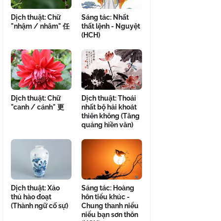
Dịch thuật: Chữ
Sáng tác: Nhất
"nhậm / nhâm" 任
thất lệnh - Nguyệt
(HCH)
Dịch thuật: Chữ
Dịch thuật: Thoái
"canh / cánh" 更
nhất bộ hải khoát
thiên không (Tăng
quảng hiền văn)
Dịch thuật: Xảo
Sáng tác: Hoàng
thủ hào đoạt
hôn tiểu khúc -
(Thành ngữ cố sự)
Chung thanh niểu
niểu bạn sơn thôn