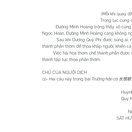
(Mỗi khi quay đầ
Trong lục cung 
Đường Minh Hoàng trông thấy vô cùng vui 
Ngọc Hoàn, Đường Minh Hoàng càng không ngớ
Sau khi Dương Quý Phi được sủng ái, mỗi 
thành phấn thơm để thoa khắp người, khiến 
Việc hái hoa thơm chế thành phấn được các 
thành tập tục thoa phấn thơm.
CHÚ CỦA NGƯỜI DỊCH
(1)- Hai câu này trong bài
Trường hận ca
长恨歌
Huỳnh Chương
Quy Nhơn 23/9
N
SÁT HƯ