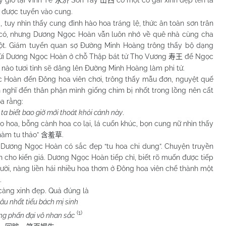
y giờ tại Vĩnh Tế
Sơn Tây
có một cô gái xinh đẹp tên là
永济
山西
được tuyển vào cung.
nhìn thấy cung đình hào hoa tráng lệ, thức ăn toàn sơn trân
ng có, nhưng Dương Ngọc Hoàn vẫn luôn nhớ về quê nhà cùng cha
ột. Giám tuyển quan sợ Đường Minh Hoàng trông thấy bộ dạng
 gửi Dương Ngọc Hoàn ở chỗ Thập bát tử Thọ Vương
để Ngọc
寿王
i nào tươi tỉnh sẽ dâng lên Đường Minh Hoàng làm phi tử.
n đến Đông hoa viên chơi, trông thấy mẫu đơn, nguyệt quế
nghĩ đến thân phận mình giống chim bị nhốt trong lồng nên cất
oa rằng:
ta biết bao giờ mới thoát khỏi cảnh này
.
, bỗng cành hoa co lại, lá cuốn khúc, bọn cung nữ nhìn thấy
hàm tu thảo”
.
含羞草
ng Ngọc Hoàn có sắc đẹp “tu hoa chi dung”. Chuyện truyền
 cho kiến giá. Dương Ngọc Hoàn tiếp chỉ, biết rõ muốn được tiếp
ười, nàng liền hái nhiều hoa thơm ở Đông hoa viên chế thành một
.
ng xinh đẹp. Quả đúng là
âu nhất tiếu bách mị sinh
(1)
ng phấn đại vô nhan sắc