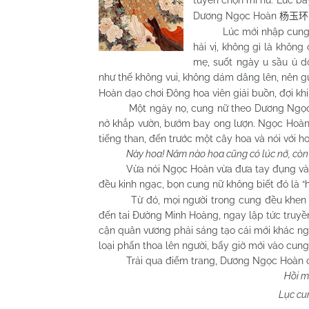
tuyển chọn mĩ nữ. Lúc bấ
Dương Ngọc Hoàn
杨玉环
Lúc mới nhập cung, tuy 
hải vị, không gì là khô
mẹ, suốt ngày u sầu ủ d
như thế không vui, không dám dâng lên, nên
Hoàn dạo chơi Đông hoa viên giải buồn, đợi kh
Một ngày nọ, cung nữ theo Dương Ngọc Hoà
nở khắp vườn, bướm bay ong lượn. Ngọc Hoàn 
tiếng than, đến trước một cây hoa và nói với h
Này hoa! Năm nào hoa cũng có lúc nở, còn 
Vừa nói Ngọc Hoàn vừa đưa tay đụng vào hoa
đều kinh ngạc, bọn cung nữ không biết đó là “
Từ đó, mọi người trong cung đều khen Dươ
đến tai Đường Minh Hoàng, ngay lập tức truyền
cận quân vương phải sáng tạo cái mới khác ng
loại phấn thoa lên người, bấy giờ mới vào cung
Trải qua điểm trang, Dương Ngọc Hoàn cà
Hồi m
Lục cu