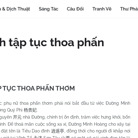
 & Dịch Thuật
Sáng Tác
Câu Đối
Tranh Vẽ
Thư Ph
ch tập tục thoa phấn
ẬP TỤC THOA PHẤN THƠM
ệc phụ nữ thoa phấn thơm phải nói bắt đầu từ việc Đường Minh
ơng Quý Phi
.
杨贵妃
guyên
nhà Đường, chính trị ổn định, trăm việc hưng khởi, bốn
开元
 bình. Để thoả mãn cuộc sống xa xỉ, Đường Minh Hoàng cho xây tại
đặt tên là Tiêu Dao đình
, đồng thời cho người đi khắp nơi
逍遥亭