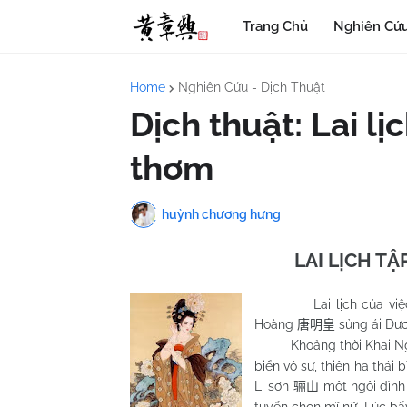
Trang Chủ
Nghiên Cứu
Home
Nghiên Cứu - Dịch Thuật
Dịch thuật: Lai lị
thơm
huỳnh chương hưng
LAI LỊCH T
Lai lịch của vi
Hoàng
sủng ái Dư
唐明皇
Khoảng thời Khai N
biển vô sự, thiên hạ thái
Li sơn
một ngôi đình 
骊山