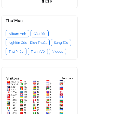
(HCH)
Thư Mục
Album Ảnh
Câu Đối
Nghiên Cứu - Dịch Thuật
Sáng Tác
Thư Pháp
Tranh Vẽ
Videos