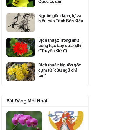
Quốc cổ đại
Nguồn gốc danh, tự và
hiệu của Trịnh Bản Kiều
Dịch thuật: Trong như
tiếng hạc bay qua (481)
("Truyện Kiều")
Dịch thuật: Nguồn gốc
cụm từ "cửu ngũ chí
tôn"
Bài Đăng Mới Nhất