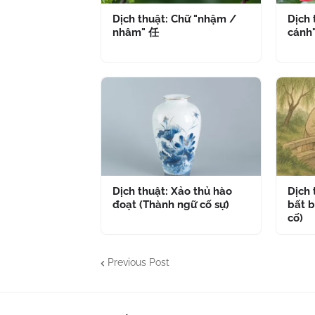
Dịch thuật: Chữ "nhậm /
Dịch 
nhâm" 任
cánh
Dịch thuật: Xảo thủ hào
Dịch
đoạt (Thành ngữ cố sự)
bất b
cố)
Previous Post