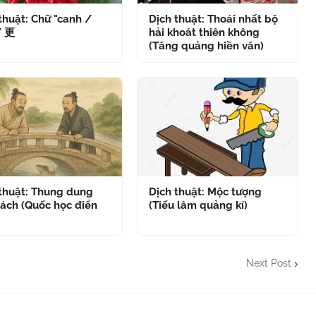
thuật: Chữ "canh /
Dịch thuật: Thoái nhất bộ
" 更
hải khoát thiên không
(Tăng quảng hiền văn)
 thuật: Thung dung
Dịch thuật: Mộc tượng
ách (Quốc học điển
(Tiếu lâm quảng kí)
Next Post