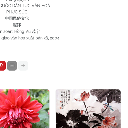
QUỐC DÂN TỤC VĂN HOÁ
PHỤC SỨC
中国民俗文化
服饰
ên soạn: Hồng Vũ
鸿宇
 giáo văn hoá xuất bản xã, 2004.