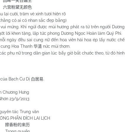
回眸一笑百媚生
六宫粉黛无颜色
u lại cười, trăm vẻ xinh tươi hiện rõ
chẳng có ai có nhan sắc đẹp bằng)
mừng. Khi ngửi được mùi hương phát ra từ trên người Dương
t lời khen tặng, lập tức phong Dương Ngọc Hoàn làm Quý Phi.
ngày đều sai cung nữ đến hoa viên hái hoa ép lấy nước chế
cả cung Hoa Thanh
nức mùi thơm.
华清
phụ nữ trong dân gian lúc bấy giờ bắt chước theo, từ đó hình
của Bạch Cư Dị
.
白居易
 Hưng
/2013
guyên tác Trung văn
ƠNG PHẤN ĐÍCH LAI LỊCH
擦香粉的来历
Trong quyển