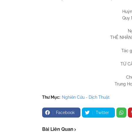
Huỳnh Chương
Quy Nhơn 31/8
N
THỂ NHÂN
Tác g
TỬ C
Ch
Trung Ho
Thư Mục:
Nghiên Cứu - Dịch Thuật
Facebook
Twitter
Bài Liên Quan