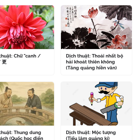
thuật: Chữ "canh /
Dịch thuật: Thoái nhất bộ
" 更
hải khoát thiên không
(Tăng quảng hiền văn)
 thuật: Thung dung
Dịch thuật: Mộc tượng
ách (Quốc học điển
(Tiếu lâm quảng kí)