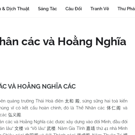
 & Dịch Thuật
Sáng Tác
Câu Đối
Tranh Vẽ
Thư Ph
Nhân các và Hoằng Nghĩa
ÁC VÀ HOẰNG NGHĨA CÁC
ên quảng trường Thái Hoà điện
, sừng sững hai toà kiến
太和
殿
 hùng vĩ có kết cấu hoàn chỉnh, đó là Thể Nhân các
và
体仁阁
 các
.
弘义阁
c và Hoằng Nghĩa các được xây dựng vào đời Minh, đầu đời
Văn lâu”
và “Võ lâu”
. Năm Gia Tĩnh
thứ 41 nhà Minh
文楼
武楼
嘉靖