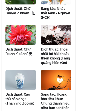
Dịch thuật: Chữ
Sáng tác: Nhất
"nhậm / nhâm" 任
thất lệnh - Nguyệt
(HCH)
Dịch thuật: Chữ
Dịch thuật: Thoái
"canh / cánh" 更
nhất bộ hải khoát
thiên không (Tăng
quảng hiền văn)
Dịch thuật: Xảo
Sáng tác: Hoàng
thủ hào đoạt
hôn tiểu khúc -
(Thành ngữ cố sự)
Chung thanh niểu
niểu bạn sơn thôn