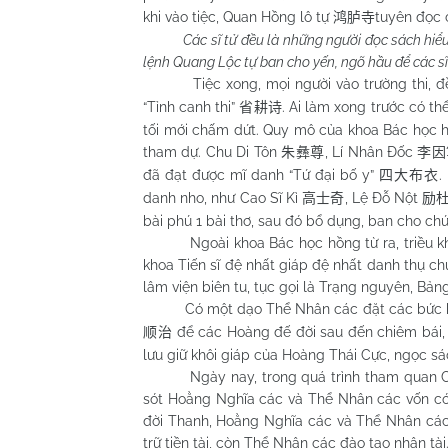
khi vào tiệc, Quan Hồng lô tự
tuyên đọc 
鸿胪寺
Các sĩ tử đều là những người đọc sách hiểu
lệnh Quang Lộc tự ban cho yến, ngõ hầu để các sĩ 
Tiệc xong, mọi người vào trường thi, đề t
“Tỉnh canh thi”
. Ai làm xong trước có th
省耕诗
tối mới chấm dứt. Quy mô của khoa Bác học hồ
tham dự. Chu Di Tôn
, Lí Nhân Đốc
朱彝尊
李因
đã đạt được mĩ danh “Tứ đại bố y”
.
四大布衣
danh nho, như Cao Sĩ Kì
, Lệ Đỗ Nột
高士奇
励
bài phú 1 bài thơ, sau đó bổ dụng, ban cho chứ
Ngoài khoa Bác học hồng từ ra, triều khảo 
khoa Tiến sĩ đệ nhất giáp đệ nhất danh thụ c
lâm viện biên tu, tục gọi là Trạng nguyên, Bả
Có một dạo Thể Nhân các đặt các bức h
để các Hoàng đế đời sau đến chiêm bái,
顺治
lưu giữ khôi giáp của Hoàng Thái Cực, ngọc s
Ngày nay, trong quá trình tham quan Cố c
sót Hoằng Nghĩa các và Thể Nhân các vốn có 
đời Thanh, Hoằng Nghĩa các và Thể Nhân các 
trữ tiền tài, còn Thể Nhân các đào tạo nhân tài