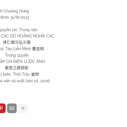
 Hưng
/2013
guyên tác Trung văn
 CÁC DỮ HOẰNG NGHĨA CÁC
体仁阁与弘义阁
iả: Tào Liên Minh
曹连明
Trong quyển
ẤM CHI ĐIÊN LƯỢC ẢNH
紫禁之巅掠影
ủ biên: Thôi Trắc
崔陟
a văn sử xuất bản xã, 2006.