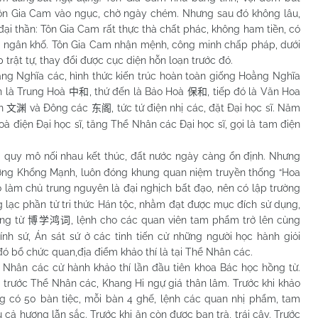
 Tôn Gia Cam vào ngục, chờ ngày chém. Nhưng sau đó không lâu,
đại thần: Tôn Gia Cam rất thực thà chất phác, không ham tiền, có
a ngân khố. Tôn Gia Cam nhận mệnh, công minh chấp pháp, dưới
trật tự, thay đổi được cục diện hỗn loạn trước đó.
Nghĩa các, hình thức kiến trúc hoàn toàn giống Hoằng Nghĩa
ên là Trung Hoà
, thứ đến là Bảo Hoà
, tiếp đó là Văn Hoa
中和
保和
ên
và Đông các
, tức tứ điện nhị các, đặt Đại học sĩ. Năm
文渊
东阁
 điện Đại học sĩ, tăng Thể Nhân các Đại học sĩ, gọi là tam điện
ại quy mô nối nhau kết thúc, đất nước ngày càng ổn định. Nhưng
tưởng Khổng Mạnh, luôn đóng khung quan niệm truyền thống “Hoa
o làm chủ trung nguyên là đại nghịch bất đạo, nên có lập trường
ng lạc phần tử tri thức Hán tộc, nhằm đạt được mục đích sử dụng,
ồng từ
, lệnh cho các quan viên tam phẩm trở lên cùng
博学鸿词
nh sứ, Án sát sứ ở các tỉnh tiến cử những người học hành giỏi
u đó bổ chức quan,địa điểm khảo thí là tại Thể Nhân các.
n các cử hành khảo thí lần đầu tiên khoa Bác học hồng từ.
u trước Thể Nhân các, Khang Hi ngự giá thân lâm. Trước khi khảo
cộng có 50 bàn tiệc, mỗi bàn 4 ghế, lệnh các quan nhị phẩm, tam
ả hương lẫn sắc. Trước khi ăn còn được ban trà, trái cây. Trước