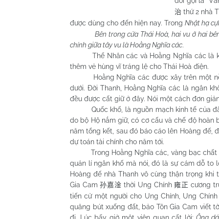
đổi gọi là “V
thứ 2 nhà T
治
được dùng cho đến hiện nay. Trong
Nhật hạ cự
Bên trong cửa Thái Hoà, hai vu ở hai bê
chính giữa tây vu là Hoằng Nghĩa các
.
Thể Nhân các và Hoằng Nghĩa các là kiến t
thêm vẻ hùng vĩ tráng lệ cho Thái Hoà điện.
Hoằng Nghĩa các được xây trên một nền vuô
dưới. Đời Thanh, Hoằng Nghĩa các là ngân kh
đều được cất giữ ở đây. Nói một cách đơn giả
Quốc khố, là nguồn mạch kinh tế của đất n
do bộ Hộ nắm giữ, có cơ cấu và chế độ hoàn bị
năm tổng kết, sau đó báo cáo lên Hoàng đế, để
dự toán tài chính cho năm tới.
Trong Hoằng Nghĩa các, vàng bạc chất thành 
quản lí ngân khố mà nói, đó là sự cám dỗ to l
Hoàng đế nhà Thanh vô cùng thận trọng khi t
Gia Cam
thời Ung Chính
cương tr
孙嘉淦
雍正
tiến cử một người cho Ung Chính, Ung Chính
quăng bút xuống đất, bảo Tôn Gia Cam viết t
đi. Lúc bấy giờ một viên quan cất lời:
Ông dá