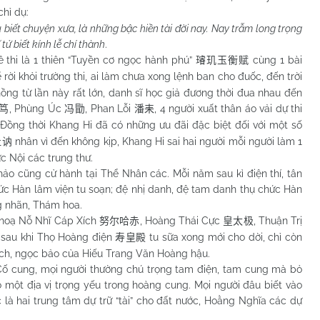
chỉ dụ:
 biết chuyện xưa, là những bậc hiền tài đời nay. Nay trẫm long trọng
tử biết kính lễ chí thành
.
hi là 1 thiên “Tuyền cơ ngọc hành phú”
cùng 1 bài
璿玑玉衡赋
ể rời khỏi trường thi, ai làm chưa xong lệnh ban cho đuốc, đến trời
ng từ lần này rất lớn, danh sĩ học giả đương thời đua nhau đến
, Phùng Úc
, Phan Lỗi
, 4 người xuất thân áo vải dự thi
笃
冯勖
潘耒
 Đồng thời Khang Hi đã có những ưu đãi đặc biệt đối với một số
nhân vì đến không kịp, Khang Hi sai hai người mỗi người làm 1
杜讷
c Nội các trung thư.
cũng cử hành tại Thể Nhân các. Mỗi năm sau kì điện thí, tân
hức Hàn lâm viện tu soạn; đệ nhị danh, đệ tam danh thụ chức Hàn
ng nhãn, Thám hoa.
oạ Nỗ Nhĩ Cáp Xích
, Hoàng Thái Cực
, Thuận Trị
努尔哈赤
皇太极
 sau khi Thọ Hoàng điện
tu sữa xong mới cho dời, chỉ còn
寿皇殿
ách, ngọc bảo của Hiếu Trang Văn Hoàng hậu.
ung, mọi người thường chú trọng tam điện, tam cung mà bỏ
một địa vị trọng yếu trong hoàng cung. Mọi người đâu biết vào
là hai trung tâm dự trữ “tài” cho đất nước, Hoằng Nghĩa các dự
.