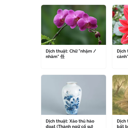
Dịch thuật: Chữ "nhậm /
Dịch 
nhâm" 任
cánh
Dịch thuật: Xảo thủ hào
Dịch
đoạt (Thành ngữ cố sự)
bất b