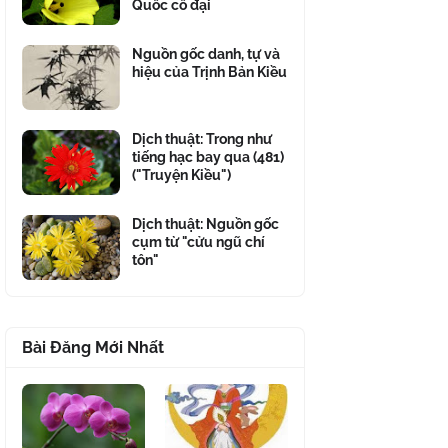
Quốc cổ đại
Nguồn gốc danh, tự và
hiệu của Trịnh Bản Kiều
Dịch thuật: Trong như
tiếng hạc bay qua (481)
("Truyện Kiều")
Dịch thuật: Nguồn gốc
cụm từ "cửu ngũ chí
tôn"
Bài Đăng Mới Nhất