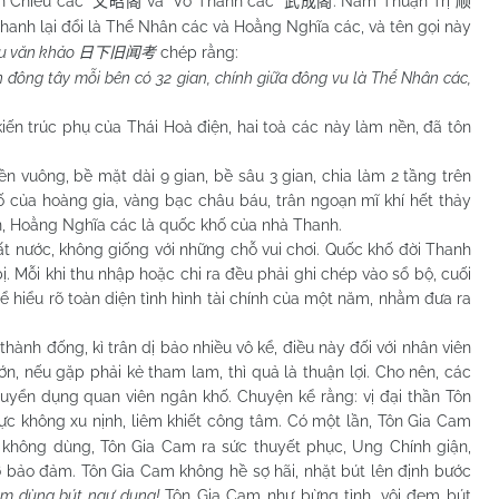
ăn Chiêu các”
và “Võ Thành các”
. Năm Thuận Trị
文昭阁
武成阁
顺
hanh lại đổi là Thể Nhân các và Hoằng Nghĩa các, và tên gọi này
u văn khảo
chép rằng:
日下旧闻考
n đông tây mỗi bên có 32 gian, chính giữa đông vu là Thể Nhân các,
rúc phụ của Thái Hoà điện, hai toà các này làm nền, đã tôn
ng, bề mặt dài 9 gian, bề sâu 3 gian, chia làm 2 tầng trên
ố của hoàng gia, vàng bạc châu báu, trân ngoạn mĩ khí hết thảy
n, Hoằng Nghĩa các là quốc khố của nhà Thanh.
ước, không giống với những chỗ vui chơi. Quốc khố đời Thanh
. Mỗi khi thu nhập hoặc chi ra đều phải ghi chép vào sổ bộ, cuối
 hiểu rõ toàn diện tình hình tài chính của một năm, nhằm đưa ra
đống, kì trân dị bảo nhiều vô kể, điều này đối với nhân viên
ớn, nếu gặp phải kẻ tham lam, thì quả là thuận lợi. Cho nên, các
uyển dụng quan viên ngân khố. Chuyện kể rằng: vị đại thần Tôn
ực không xu nịnh, liêm khiết công tâm. Có một lần, Tôn Gia Cam
 không dùng, Tôn Gia Cam ra sức thuyết phục, Ung Chính giận,
ờ bảo đảm. Tôn Gia Cam không hề sợ hãi, nhặt bút lên định bước
m dùng bút ngự dụng!
Tôn Gia Cam như bừng tỉnh, vội đem bút