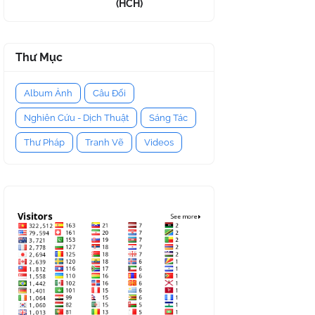
(HCH)
Thư Mục
Album Ảnh
Câu Đối
Nghiên Cứu - Dịch Thuật
Sáng Tác
Thư Pháp
Tranh Vẽ
Videos