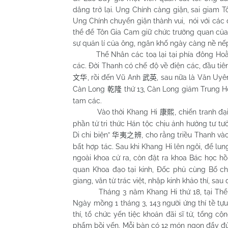
dâng trở lại. Ung Chính càng giận, sai giam
Ung Chính chuyển giận thành vui, nói với các 
thể để Tôn Gia Cam giữ chức trưởng quan củ
sự quản lí của ông, ngân khố ngày càng nề nếp 
Thể Nhân các toạ lại tại phía đông Hoằng 
các. Đời Thanh có chế độ về điện các, đầu ti
, rồi đến Vũ Anh
, sau nữa là Văn Uy
文华
武英
Càn Long
thứ 13, Càn Long giảm Trung Hoà
乾隆
tam các.
Vào thời Khang Hi
, chiến tranh đ
康熙
phần tử tri thức Hán tộc chịu ảnh hưởng tư 
Di chi biện”
, cho rằng triều Thanh và
华夷之辨
bất hợp tác. Sau khi Khang Hi lên ngôi, để lu
ngoài khoa cử ra, còn đặt ra khoa Bác học h
quan Khoa đạo tại kinh, Đốc phủ cùng Bố chí
giang, văn từ trác việt, nhập kinh khảo thí, sa
Tháng 3 năm Khang Hi thứ 18, tại Thể Nhâ
Ngày mồng 1 tháng 3, 143 người ứng thí tề tự
thí, tổ chức yến tiệc khoản đãi sĩ tử, tổng 
phẩm bồi yến. Mỗi bàn có 12 món ngon đẩy đủ c