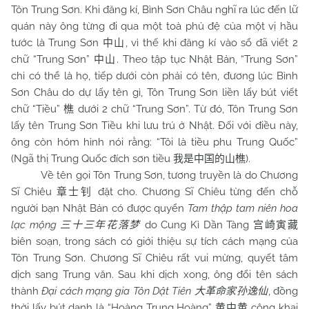
Tôn Trung Sơn. Khi đăng kí, Bình Sơn Châu nghĩ ra lúc đến lữ
quán này ông từng đi qua một toà phủ đệ của một vị hầu
tước là Trung Sơn
, vì thế khi đăng kí vào sổ đã viết 2
中山
chữ “Trung Sơn”
. Theo tập tục Nhật Bản, “Trung Sơn”
中山
chỉ có thể là họ, tiếp dưới còn phải có tên, đương lúc Bình
Sơn Châu do dự lấy tên gì, Tôn Trung Sơn liền lấy bút viết
chữ “Tiều”
dưới 2 chữ “Trung Sơn”. Từ đó, Tôn Trung Sơn
樵
lấy tên Trung Sơn Tiều khi lưu trú ở Nhật. Đối với điều này,
ông còn hóm hỉnh nói rằng: “Tôi là tiều phu Trung Quốc”
(Ngã thị Trung Quốc đích sơn tiều
).
我是中国的山樵
Về tên gọi Tôn Trung Sơn, tương truyền là do Chương
Sĩ Chiêu
đặt cho. Chương Sĩ Chiêu từng đến chỗ
章士钊
người bạn Nhật Bản có được quyển
Tam thập tam niên hoa
lạc mộng
do Cung Kì Dần Tàng
三十三年花落梦
宫崎寅藏
biên soạn, trong sách có giới thiệu sự tích cách mạng của
Tôn Trung Sơn. Chương Sĩ Chiêu rất vui mừng, quyết tâm
dịch sang Trung văn. Sau khi dịch xong, ông đổi tên sách
thành
Đại cách mạng gia Tôn Dật Tiên
, đồng
大革命家孙逸仙
thời lấy bút danh là “Hoàng Trung Hoàng”
công khai
黄中黄