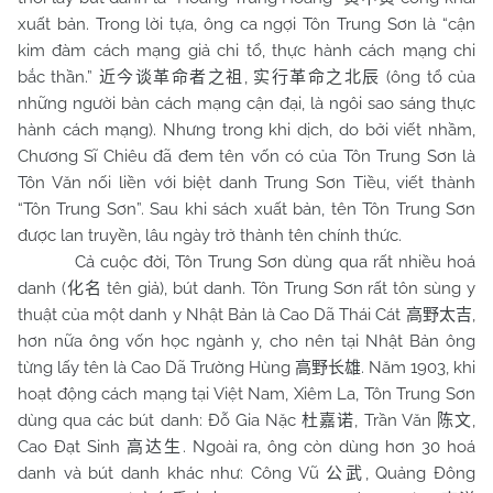
xuất bản. Trong lời tựa, ông ca ngợi Tôn Trung Sơn là “cận
kim đàm cách mạng giả chi tổ, thực hành cách mạng chi
bắc thần.”
,
(ông tổ của
近今谈革命者之祖
实行革命之北辰
những người bàn cách mạng cận đại, là ngôi sao sáng thực
hành cách mạng). Nhưng trong khi dịch, do bởi viết nhầm,
Chương Sĩ Chiêu đã đem tên vốn có của Tôn Trung Sơn là
Tôn Văn nối liền với biệt danh Trung Sơn Tiều, viết thành
“Tôn Trung Sơn”. Sau khi sách xuất bản, tên Tôn Trung Sơn
được lan truyền, lâu ngày trở thành tên chính thức.
Cả cuộc đời, Tôn Trung Sơn dùng qua rất nhiều hoá
danh (
tên giả), bút danh. Tôn Trung Sơn rất tôn sùng y
化名
thuật của một danh y Nhật Bản là Cao Dã Thái Cát
,
高野太吉
hơn nữa ông vốn học ngành y, cho nên tại Nhật Bản ông
từng lấy tên là Cao Dã Trường Hùng
. Năm 1903, khi
高野长雄
hoạt động cách mạng tại Việt
Nam
, Xiêm La, Tôn Trung Sơn
dùng qua các bút danh: Đỗ Gia Nặc
, Trần Văn
,
杜嘉诺
陈文
Cao Đạt Sinh
. Ngoài ra, ông còn dùng hơn 30 hoá
高达生
danh và bút danh khác như: Công Vũ
, Quảng Đông
公武