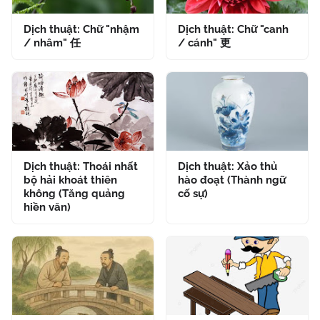
Dịch thuật: Chữ "nhậm
Dịch thuật: Chữ "canh
/ nhâm" 任
/ cánh" 更
Dịch thuật: Thoái nhất
Dịch thuật: Xảo thủ
bộ hải khoát thiên
hào đoạt (Thành ngữ
không (Tăng quảng
cố sự)
hiền văn)