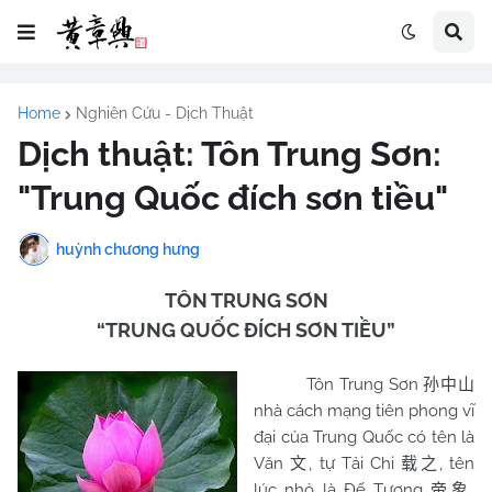
Home
Nghiên Cứu - Dịch Thuật
Dịch thuật: Tôn Trung Sơn:
"Trung Quốc đích sơn tiều"
huỳnh chương hưng
TÔN TRUNG SƠN
“TRUNG QUỐC ĐÍCH SƠN TIỀU”
Tôn Trung Sơn
孙中山
nhà cách mạng tiên phong vĩ
đại của Trung Quốc có tên là
Văn
, tự Tải Chi
, tên
文
载之
lúc nhỏ là Đế Tượng
,
帝象