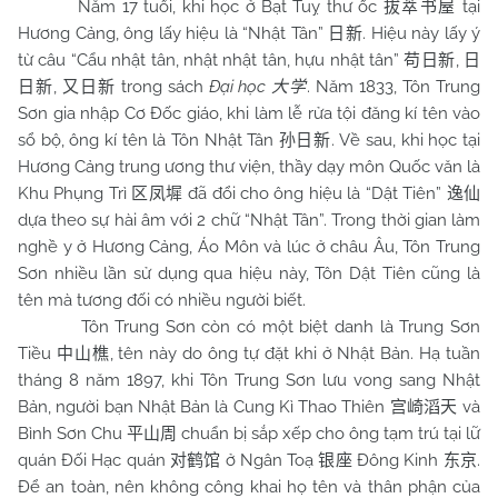
Năm 17 tuổi, khi học ở Bạt Tuỵ thư ốc
tại
拔萃书屋
Hương Cảng, ông lấy hiệu là “Nhật Tân”
. Hiệu này lấy ý
日新
từ câu “Cẩu nhật tân, nhật nhật tân, hựu nhật tân”
,
苟日新
日
,
trong sách
Đại học
. Năm 1833, Tôn Trung
日新
又日新
大学
Sơn gia nhập Cơ Đốc giáo, khi làm lễ rửa tội đăng kí tên vào
sổ bộ, ông kí tên là Tôn Nhật Tân
. Về sau, khi học tại
孙日新
Hương Cảng trung ương thư viện, thầy dạy môn Quốc văn là
Khu Phụng Trì
đã đổi cho ông hiệu là “Dật Tiên”
区凤墀
逸仙
dựa theo sự hài âm với 2 chữ “Nhật Tân”. Trong thời gian làm
nghề y ở Hương Cảng, Áo Môn và lúc ở châu Âu, Tôn Trung
Sơn nhiều lần sử dụng qua hiệu này, Tôn Dật Tiên cũng là
tên mà tương đối có nhiều người biết.
Tôn Trung Sơn còn có một biệt danh là Trung Sơn
Tiều
, tên này do ông tự đặt khi ở Nhật Bản. Hạ tuần
中山樵
tháng 8 năm 1897, khi Tôn Trung Sơn lưu vong sang Nhật
Bản, người bạn Nhật Bản là Cung Kì Thao Thiên
và
宫崎滔天
Bình Sơn Chu
chuẩn bị sắp xếp cho ông tạm trú tại lữ
平山周
quán Đối Hạc quán
ở Ngân Toạ
Đông Kinh
.
对鹤馆
银座
东京
Để an toàn, nên không công khai họ tên và thân phận của