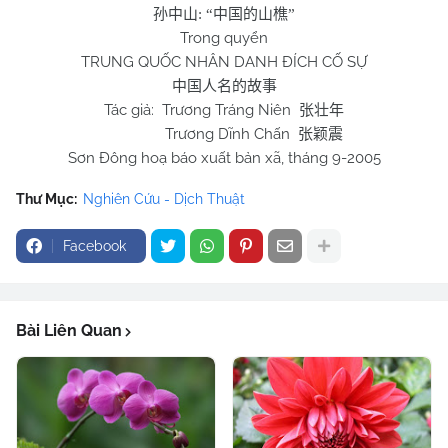
孙中山
: “
中国的山樵
”
Trong quyển
TRUNG QUỐC NHÂN DANH ĐÍCH CỐ SỰ
中国人名的故事
Tác giả: Trương Tráng Niên
张壮年
Trương Dĩnh Chấn
张颖震
Sơn Đông hoạ báo xuất bản xã, tháng 9-2005
Thư Mục:
Nghiên Cứu - Dịch Thuật
Facebook
Bài Liên Quan