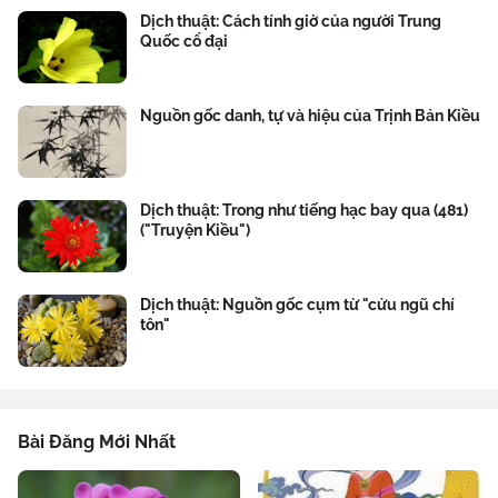
Dịch thuật: Cách tính giờ của người Trung
Quốc cổ đại
Nguồn gốc danh, tự và hiệu của Trịnh Bản Kiều
Dịch thuật: Trong như tiếng hạc bay qua (481)
("Truyện Kiều")
Dịch thuật: Nguồn gốc cụm từ "cửu ngũ chí
tôn"
Bài Đăng Mới Nhất