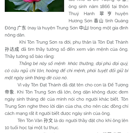
ông sinh năm 1866 tại thôn
Thuý Hanh
huyện
翠亨
Hương Sơn
tỉnh Quảng
香山
Đông
(nay là huyện Trung Sơn
) trong một gia đình
广东
中山
nông dân.
Khi Tôn Trung Sơn ra đời, phụ thân là Tôn Đạt Thành
đã tìm thầy tướng số đến xem vận mệnh của ông.
孙达成
Thầy tướng số bảo rằng:
Thằng bé này số mệnh khác thường, đại phú đại quý,
có cửu ngũ chi tôn, hoàng đế chi mệnh, phải tuyệt đối giữ bí
mật ngày sinh tháng đẻ của nó
.
Vì vậy Tôn Đạt Thành đã đặt tên cho con là Đế Tượng
. Khi Tôn Trung Sơn đã lớn, ông dặn không được đem
帝象
ngày sinh tháng đẻ của mình nói cho người khác biết. Tôn
Trung Sơn nghe theo lời dặn của cha, cho nên các đồng chí
cách mạng rất ít người biết được ngày sinh của ông.
Tên Tôn Văn
là do người thầy đặt cho khi ông lên
孙文
10 tuổi học tại một tư thục.