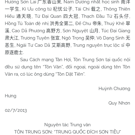
Hương Sơn Lai
, Nam Dương nhất học sinh
广东香山来
南洋
, Kỉ Ưu công tử
, Tải Chi
, Thông Thiên
一学生
杞忧公子
载之
Hiểu
, Tứ Đại Quan
, Thạch Đầu Tử
,
通天晓
四大冠
石头仔
Hồng Tú Toàn đệ nhị
, Đế Chu
, Thuý Khê
洪秀全第二
帝朱
翠
, Cao Dã Phương
, Sơn Nguyệt
, Túc Đại Giang
溪
高野方
山月
, Trương Tuyên
, Ngô Trọng
, Vô Dạng Sinh
肃大江
张宣
吴仲
无
, Ngải Tư Cao Dã
, Trung nguyên trục lộc sĩ
恙生
艾斯高野
中
.
原逐鹿士
Sau Cách mạng Tân Hợi, Tôn Trung Sơn tại quốc nội
đều sử dụng tên “Tôn Văn”, đối ngoại, ngoài dùng tên Tôn
Văn ra, có lúc ông dùng “Tôn Dật Tiên”.
Huỳnh Chương
Hưng
Quy Nhơn
02/7/2013
Nguyên tác Trung văn
TÔN TRUNG SƠN: “TRUNG QUỐC ĐÍCH SƠN TIỀU”