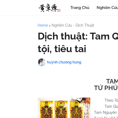
Trang Chủ
Nghiên Cứu
Home
Nghiên Cứu - Dịch Thuật
Dịch thuật: Tam 
tội, tiêu tai
huỳnh chương hưng
TAM
TỨ PHÚC
Theo
Ta
Tam Quan
Tam Nguyên 