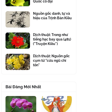
Quốc cổ đại
Nguồn gốc danh, tự và
hiệu của Trịnh Bản Kiều
Dịch thuật: Trong như
tiếng hạc bay qua (481)
("Truyện Kiều")
Dịch thuật: Nguồn gốc
cụm từ "cửu ngũ chí
tôn"
Bài Đăng Mới Nhất