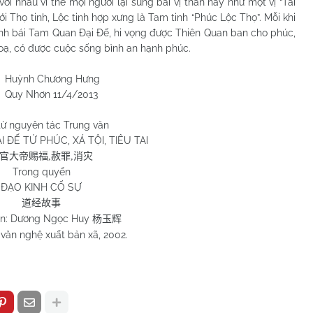
với nhau vì thế mọi người lại sùng bái vị thần này như một vị “Tài
i Thọ tinh, Lộc tinh hợp xưng là Tam tinh “Phúc Lộc Thọ”. Mỗi khi
h bái Tam Quan Đại Đế, hi vọng được Thiên Quan ban cho phúc,
hoạ, có được cuộc sống bình an hạnh phúc.
g Hưng
4/2013
từ nguyên tác Trung văn
 ĐẾ TỨ PHÚC, XÁ TỘI, TIÊU TAI
官大帝赐福
,
赦罪
,
消灾
Trong quyển
ĐẠO KINH CỐ SỰ
道经故事
ạn: Dương Ngọc Huy
杨玉辉
văn nghệ xuất bản xã, 2002.