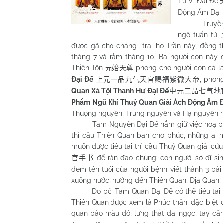
Tử Vi Đại Đế
Động Âm Đại
Truyền thuyế
ngô tuấn tú,
được gã cho chàng trai họ Trần này, đồng th
tháng 7 và rằm tháng 10. Ba người con này 
Thiên Tôn
phong cho người con cả l
元始天尊
Đại Đế
, phon
上元一品九气天官赐福紫微大帝
Quan Xá Tội Thanh Hư Đại Đế
中元二品七气地
Phẩm Ngũ Khí Thuỷ Quan Giải Ách Động Âm 
Thượng nguyên, Trung nguyên và Hạ nguyên n
Tam Nguyên Đại Đế nắm giữ việc hoạ phúc
thì cầu Thiên Quan ban cho phúc, những ai m
muốn được tiêu tai thì cầu Thuỷ Quan giải cứ
để răn đạo chúng: con người sở dĩ sinh
官手书
đem tên tuổi của người bệnh viết thành 3 bài
xuống nước, hướng đến Thiên Quan, Địa Quan, 
Do bởi Tam Quan Đại Đế có thể tiêu tai giá
Thiên Quan được xem là Phúc thần, đặc biệt đ
quan bào màu đỏ, lưng thắt đai ngọc, tay c