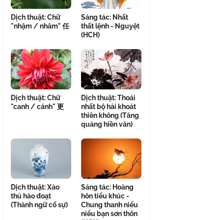
Dịch thuật: Chữ
Sáng tác: Nhất
"nhậm / nhâm" 任
thất lệnh - Nguyệt
(HCH)
Dịch thuật: Chữ
Dịch thuật: Thoái
"canh / cánh" 更
nhất bộ hải khoát
thiên không (Tăng
quảng hiền văn)
Dịch thuật: Xảo
Sáng tác: Hoàng
thủ hào đoạt
hôn tiểu khúc -
(Thành ngữ cố sự)
Chung thanh niểu
niểu bạn sơn thôn