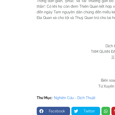
Trong dân gian, “phúc” và “tài” thường gắn bó 
thần”. Có khi họ còn đem Thiên Quan kết hợp vớ
đến ngày Tam nguyên dân chúng đến miếu kín
Địa Quan xá cho tội và Thuỷ Quan trừ cho tai 
Huỳnh Chươn
Quy Nhơn 11/
Dịch 
TAM QUAN ĐẠI
三
Biên so
Tứ Xuyên 
Thư Mục:
Nghiên Cứu - Dịch Thuật
Facebook
Twitter