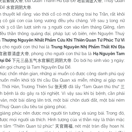
, Địa Quan Thanh Hư Đại Đế
, Thuỷ Quan
天官紫微大帝
地官清虚大帝
 Đế
.
水官洞阴大帝
t kể rằng: vào thời cổ có một chàng trai họ Trần, rất khôi
 3 cô gái con của long vương đều yêu chàng. Về sau 3 long nữ
ời 3 cô lần lượt sinh ra 3 người con vào rằm tháng Giêng, rằm
đều thần thông quảng đại, pháp lực vô biên, nên Nguyên Thuỷ
à
Thượng Nguyên Nhất Phẩm Cửu Khí Thiên Quan Tứ Phúc Tử Vi
g cho người con thứ hai là
Trung Nguyên Nhị Phẩm Thất Khí Địa
, phong cho người con thứ ba là
Hạ Nguyên Tam
官赦罪
清虚大帝
Đại Đế
. Do bởi họ sinh vào 3 ngày:
下元三品五气水官解厄洞阴大帝
ên gọi chung là Tam Nguyên Đại Đế.
 chốn nhân gian, những ai muốn có được công danh phú quý
uốn miễn khỏi tội thì cầu Địa Quan xá miễn, những ai gặp nạn
u. Thời Hán, Trương Thiên Sư
đã lấy “Tam Quan thủ thư”
张天师
三
 bệnh là do gây ra tội nghiệt. Vì vậy sau khi bị bệnh, cần phải
 văn, một bài dâng lên trời, một bài chôn dưới đất, một bài ném
Thuỷ Quan cầu tiêu tai giáng phúc.
ng phúc nên được mọi người tin tưởng và sùng bái. Trong đó,
ược mọi người ưa thích. Hình tượng của vị thần này là thân mặc
ầm tấm “Thiên Quan tứ phúc”
, nét mặt tràn đầy hoan hỉ.
天官赐福