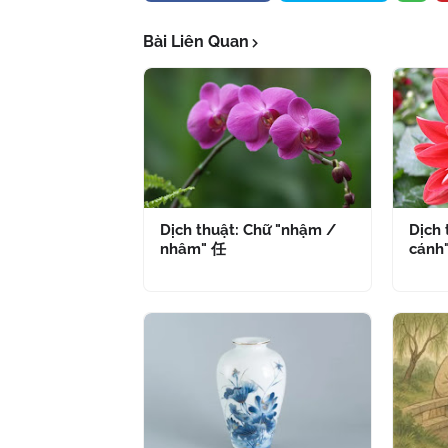
Bài Liên Quan
Dịch thuật: Chữ "nhậm /
Dịch 
nhâm" 任
cánh