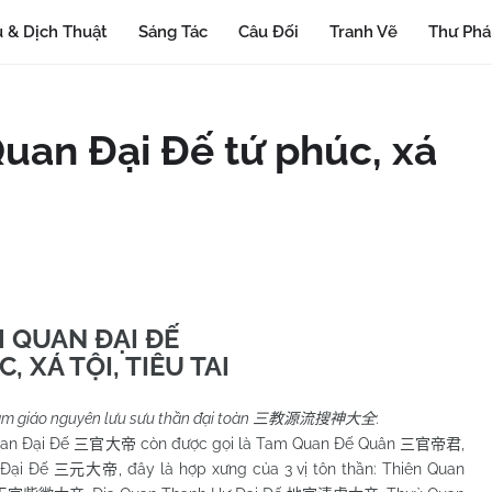
 & Dịch Thuật
Sáng Tác
Câu Đối
Tranh Vẽ
Thư Ph
Quan Đại Đế tứ phúc, xá
 QUAN ĐẠI ĐẾ
, XÁ TỘI, TIÊU TAI
m giáo nguyên lưu sưu thần đại toàn
:
三教源流搜神大全
 Đại Đế
còn được gọi là Tam Quan Đế Quân
,
三官大帝
三官帝君
Đại Đế
, đây là hợp xưng của 3 vị tôn thần: Thiên Quan
三元大帝