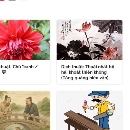
thuật: Chữ "canh /
Dịch thuật: Thoái nhất bộ
" 更
hải khoát thiên không
(Tăng quảng hiền văn)