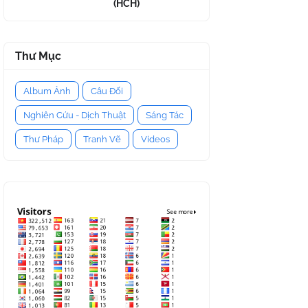
(HCH)
Thư Mục
Album Ảnh
Câu Đối
Nghiên Cứu - Dịch Thuật
Sáng Tác
Thư Pháp
Tranh Vẽ
Videos