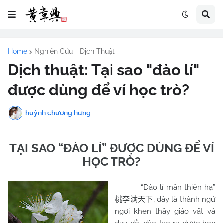
Home
Nghiên Cứu - Dịch Thuật
Dịch thuật: Tại sao "đào lí"
được dùng để ví học trò?
huỳnh chương hưng
TẠI SAO “ĐÀO LÍ” ĐƯỢC DÙNG ĐỂ VÍ
HỌC TRÒ?
“Đào lí mãn thiên hạ”
, đây là thành ngữ
桃李满天下
ngợi khen thầy giáo vất vả