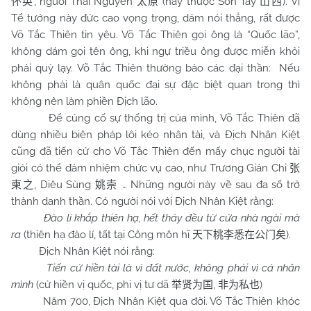
, người Thái Nguyên
(nay thuộc Sơn Tây
). Vị
怀英
太原
山西
Tể tướng này đức cao vọng trọng, dám nói thẳng, rất được
Võ Tắc Thiên tin yêu. Võ Tắc Thiên gọi ông là “Quốc lão”,
không dám gọi tên ông, khi ngự triều ông được miễn khỏi
phải quỳ lạy. Võ Tắc Thiên thường bảo các đại thần: Nếu
không phải là quân quốc đại sự đặc biệt quan trọng thì
không nên làm phiền Địch lão.
Để củng cố sự thống trị của mình, Võ Tắc Thiên đã
dùng nhiều biện pháp lôi kéo nhân tài, và Địch Nhân Kiệt
cũng đã tiến cử cho Võ Tắc Thiên đến mấy chục người tài
giỏi có thể đảm nhiệm chức vụ cao, như Trương Giản Chi
张
, Diêu Sùng
… Những người này về sau đa số trở
柬之
姚崇
thành danh thần. Có người nói với Địch Nhân Kiệt rằng:
Đào lí khắp thiên hạ, hết thảy đều từ cửa nhà ngài mà
ra
(thiên hạ đào lí, tất tại Công môn hĩ
).
天下桃李悉在公门矣
Địch Nhân Kiệt nói rằng:
Tiến cử hiền tài là vì đất nước, không phải vì cá nhân
mình
(cử hiền vị quốc, phi vị tư dã
,
)
举贤为国
非为私也
Năm 700, Địch Nhân Kiệt qua đời. Võ Tắc Thiên khóc