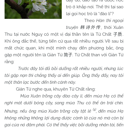
dạy dỗ, đào tạo ra được học
trò ở khắp nơi. Thế thì tại sao
lại gọi học trò là “đào lí”?
Theo
Hàn thi ngoại
truyện
, thời Xuân
韩诗外传
Thu tại nước Nguỵ có một vị đại thần tên là Tử Chất
.
子质
Khi ông đắc thế, từng tiến cử qua rất nhiều người. Về sau bị
mất chức quan, khi một mình chạy đến phương bắc, ông
gặp một người tên là Giản Tử
. Tử Chất than với Giản Tử
简子
rằng:
Trước đây tôi đã bồi dưỡng rất nhiều người, nhưng lúc
tôi gặp nạn thì chẳng thấy ai đến giúp. Ông thấy đấy, nay tôi
một thân lạc bước đến tình cảnh này
.
Giản Tử nghe qua, khuyên Tử Chất rằng:
Mùa Xuân trồng cây đào cây lí, đến mùa Hạ có thể
nghỉ mát dưới bóng cây, sang mùa Thu có thể ăn trái chín.
(1)
Nhưng, nếu ông mùa Xuân trồng cây tật lê
, đến mùa Hạ
không những không lợi dụng được cành lá của nó mà còn bị
gai của nó đâm phải. Có thể thấy việc bồi dưỡng nhân tài, tiến