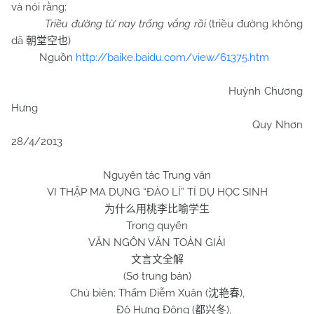
và nói rằng:
Triều đường từ nay trống vắng rồi
(triều đường không
dã
)
朝堂空也
Nguồn
http://baike.baidu.com/view/61375.htm
Huỳnh Chương
Hưng
Quy Nhơn
28/4/2013
Nguyên tác Trung văn
VI THẬP MA DỤNG “ĐÀO LÍ” TỈ DỤ HỌC SINH
为什么用桃李比喻学生
Trong quyển
VĂN NGÔN VĂN TOÀN GIẢI
文言文全解
(Sơ trung bản)
Chủ biên: Thẩm Diễm Xuân (
),
沈艳春
Đô Hưng Đông (
),
都兴冬