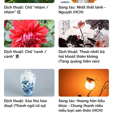
Dịch thuật: Chữ "nhậm /
Sáng tác: Nhất thất lệnh -
nhâm" 任
Nguyệt (HCH)
Dịch thuật: Chữ "canh /
Dịch thuật: Thoái nhất bộ
cánh" 更
hải khoát thiên không
(Tăng quảng hiền văn)
Dịch thuật: Xảo thủ hào
Sáng tác: Hoàng hôn tiểu
đoạt (Thành ngữ cố sự)
khúc - Chung thanh niểu
niểu bạn sơn thôn (HCH)