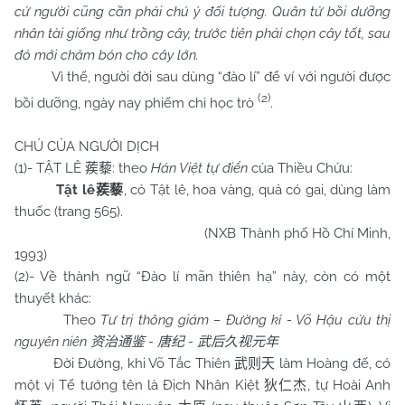
cử người cũng cần phải chú ý đối tượng. Quân tử bồi dưỡng
nhân tài giống như trồng cây, trước tiên phải chọn cây tốt, sau
đó mới chăm bón cho cây lớn.
Vì thế, người đời sau dùng “đào lí” để ví với người được
(2)
bồi dưỡng, ngày nay phiếm chỉ học trò
.
CHÚ CỦA NGƯỜI DỊCH
(1)- TẬT LÊ
: theo
Hán Việt tự điển
của Thiều Chửu:
蒺藜
Tật lê
, cỏ Tật lê, hoa vàng, quả có gai, dùng làm
蒺藜
thuốc (trang 565).
(NXB Thành phố Hồ Chí Minh,
1993)
(2)- Về thành ngữ “Đào lí mãn thiên hạ” này, còn có một
thuyết khác:
Theo
Tư trị thông giám – Đường kỉ - Võ Hậu cửu thị
nguyên niên
-
-
资治通鉴
唐纪
武后久视元年
Đời Đường, khi Võ Tắc Thiên
làm Hoàng đế, có
武则天
một vị Tể tướng tên là Địch Nhân Kiệt
, tự Hoài Anh
狄仁杰