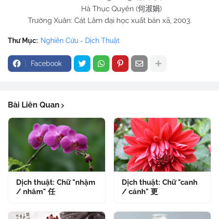
Hà Thục Quyên (
)
何淑娟
Trường Xuân: Cát Lâm đại học xuất bản xã, 2003.
Thư Mục:
Nghiên Cứu - Dịch Thuật
Facebook
Bài Liên Quan
Dịch thuật: Chữ "nhậm
Dịch thuật: Chữ "canh
/ nhâm" 任
/ cánh" 更