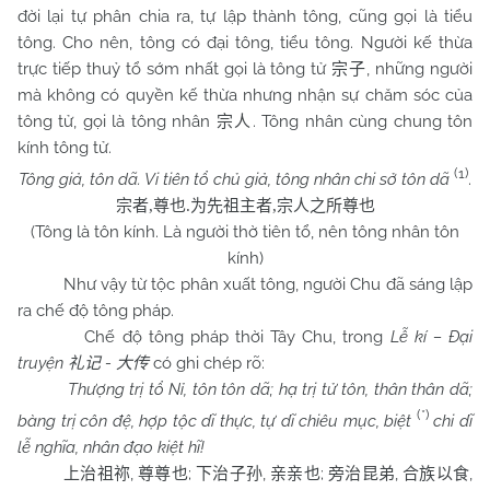
đời lại tự phân chia ra, tự lập thành tông, cũng gọi là tiểu
tông. Cho nên, tông có đại tông, tiểu tông. Người kế thừa
trực tiếp thuỷ tổ sớm nhất gọi là tông tử
, những người
宗子
mà không có quyền kế thừa nhưng nhận sự chăm sóc của
tông tử, gọi là tông nhân
. Tông nhân cùng chung tôn
宗人
kính tông tử.
(1)
Tông giả, tôn dã. Vi tiên tổ chủ giả, tông nhân chi sở tôn dã
.
宗者
,
尊也
.
为先祖主者
,
宗人之所尊也
(Tông là tôn kính. Là người thờ tiên tổ, nên tông nhân tôn
kính)
Như vậy từ tộc phân xuất tông, người
Chu
đã sáng lập
ra chế độ tông pháp.
Chế độ tông pháp thời Tây Chu, trong
Lễ kí – Đại
truyện
-
có ghi chép rõ:
礼记
大传
Thượng trị tổ Nỉ, tôn tôn dã; hạ trị tử tôn, thân thân dã;
(*)
bàng trị côn đệ, hợp tộc dĩ thực, tự dĩ chiêu mục, biệt
chi dĩ
lễ nghĩa, nhân đạo kiệt hĩ!
,
;
,
;
,
,
上治祖祢
尊尊也
下治子孙
亲亲也
旁治昆弟
合族以食