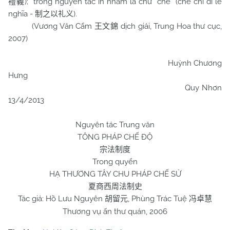
); trong nguyên tác in nhầm là chữ “chế” (chế chi dĩ lễ
禮義
nghĩa -
).
制之以礼义
(Vương Văn Cẩm
dịch giải, Trung Hoa thư cục,
王文錦
2007)
Huỳnh Chương
Hưng
Quy Nhơn
13/4/2013
Nguyên tác Trung văn
TÔNG PHÁP CHẾ ĐỘ
宗法制度
Trong quyển
HẠ THƯƠNG TÂY
CHU
PHÁP CHẾ SỬ
夏商西周法制史
Tác giả: Hồ Lưu Nguyên
, Phùng Trác Tuệ
胡留元
冯卓慧
Thương vụ ấn thư quán, 2006