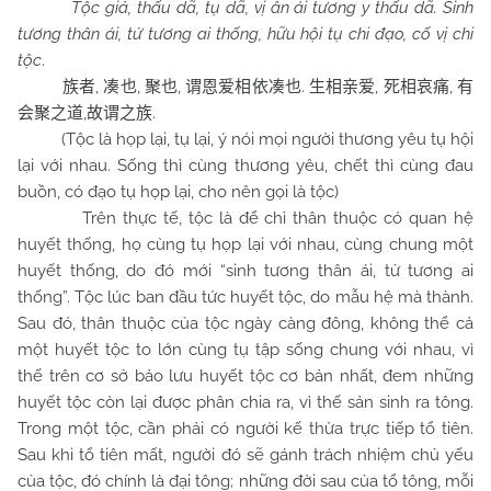
Tộc giả, thấu dã, tụ dã, vị ân ái tương y thấu dã. Sinh
tương thân ái, tử tương ai thống, hữu hội tụ chi đạo, cố vị chi
tộc
.
,
,
,
.
,
,
族者
凑也
聚也
谓恩爱相依凑也
生相亲爱
死相哀痛
有
,
.
会聚之道
故谓之族
(Tộc là họp lại, tụ lại, ý nói mọi người thương yêu tụ hội
lại với nhau. Sống thì cùng thương yêu, chết thì cùng đau
buồn, có đạo tụ họp lại, cho nên gọi là tộc)
Trên thực tế, tộc là để chỉ thân thuộc có quan hệ
huyết thống, họ cùng tụ họp lại với nhau, cùng chung một
huyết thống, do đó mới “sinh tương thân ái, tử tương ai
thống”. Tộc lúc ban đầu tức huyết tộc, do mẫu hệ mà thành.
Sau đó, thân thuộc của tộc ngày càng đông, không thể cả
một huyết tộc to lớn cùng tụ tập sống chung với nhau, vì
thế trên cơ sở bảo lưu huyết tộc cơ bản nhất, đem những
huyết tộc còn lại được phân chia ra, vì thế sản sinh ra tông.
Trong một tộc, cần phải có người kế thừa trực tiếp tổ tiên.
Sau khi tổ tiên mất, người đó sẽ gánh trách nhiệm chủ yếu
của tộc, đó chính là đại tông; những đời sau của tổ tông, mỗi