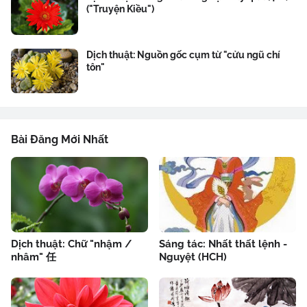
("Truyện Kiều")
Dịch thuật: Nguồn gốc cụm từ "cửu ngũ chí
tôn"
Bài Đăng Mới Nhất
Dịch thuật: Chữ "nhậm /
Sáng tác: Nhất thất lệnh -
nhâm" 任
Nguyệt (HCH)