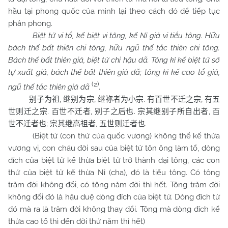
hầu tại phong quốc của mình lại theo cách đó để tiếp tục
phân phong.
Biệt tử vi tổ, kế biệt vi tông, kế Nỉ giả vi tiểu tông. Hữu
bách thế bất thiên chi tông, hữu ngũ thế tắc thiên chi tông.
Bách thế bất thiên giả, biệt tử chi hậu dã. Tông kì kế biệt tử sở
tự xuất giả, bách thế bất thiên giả dã; tông kì kế cao tổ giả,
(2)
ngũ thế tắc thiên giả dã
.
,
,
.
,
别子为祖
继别为宗
继祢者为小宗
有百世不迁之宗
有五
.
,
.
,
世则迁之宗
百世不迁者
别子之后也
宗其继别子所自出者
百
;
,
.
世不迁者也
宗其继高祖者
五世则迁者也
(Biệt tử (con thứ của quốc vương) không thể kế thừa
vương vị, con cháu đời sau của biệt tử tôn ông làm tổ, dòng
đích của biệt tử kế thừa biệt tử trở thành đại tông, các con
thứ của biệt tử kế thừa Nỉ (cha), đó là tiểu tông. Có tông
trăm đời không đổi, có tông năm đời thì hết. Tông trăm đời
không đổi đó là hậu duệ dòng đích của biệt tử. Dòng đích từ
đó mà ra là trăm đời không thay đổi. Tông mà dòng đích kế
thừa cao tổ thì đến đời thứ năm thì hết)