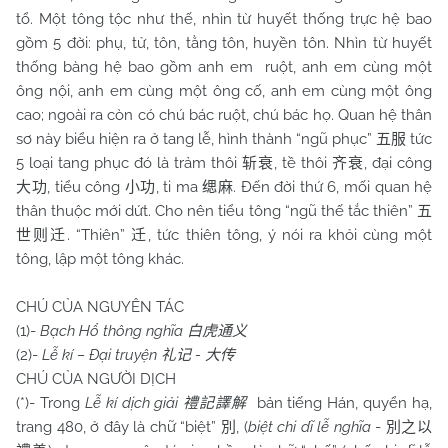
tổ. Một tông tộc như thế, nhìn từ huyết thống trực hệ bao
gồm 5 đời: phụ, tử, tôn, tằng tôn, huyền tôn. Nhìn từ huyết
thống bàng hệ bao gồm anh em ruột, anh em cùng một
ông nội, anh em cùng một ông cố, anh em cùng một ông
cao; ngoài ra còn có chú bác ruột, chú bác họ. Quan hệ thân
sơ này biểu hiện ra ở tang lễ, hình thành “ngũ phục”
tức
五服
5 loại tang phục đó là trảm thôi
, tề thôi
, đại công
斩衰
齐衰
, tiểu công
, ti ma
. Đến đời thứ 6, mối quan hệ
大功
小功
缌麻
thân thuộc mới dứt. Cho nên tiểu tông “ngũ thế tắc thiên”
五
. “Thiên”
, tức thiên tông, ý nói ra khỏi cùng một
世则迁
迁
tông, lập một tông khác.
CHÚ CỦA NGUYÊN TÁC
(1)-
Bạch Hổ thông nghĩa
白虎通义
(2)-
Lễ kí – Đại truyện
-
礼记
大传
CHÚ CỦA NGƯỜI DỊCH
(*)- Trong
Lễ kí dịch giải
bản tiếng Hán, quyển hạ,
禮記譯解
trang 480, ở đây là chữ “biệt”
, (
biệt chi dĩ lễ nghĩa
-
別
別之以