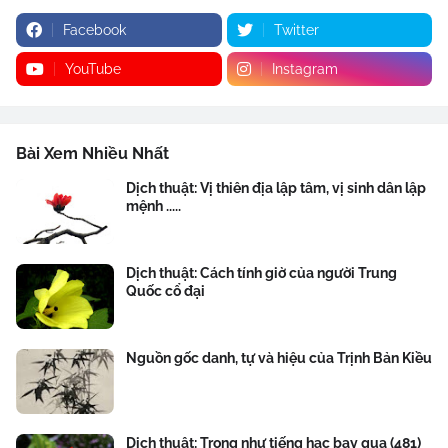
Facebook
Twitter
YouTube
Instagram
Bài Xem Nhiều Nhất
Dịch thuật: Vị thiên địa lập tâm, vị sinh dân lập
mệnh .....
Dịch thuật: Cách tính giờ của người Trung
Quốc cổ đại
Nguồn gốc danh, tự và hiệu của Trịnh Bản Kiều
Dịch thuật: Trong như tiếng hạc bay qua (481)