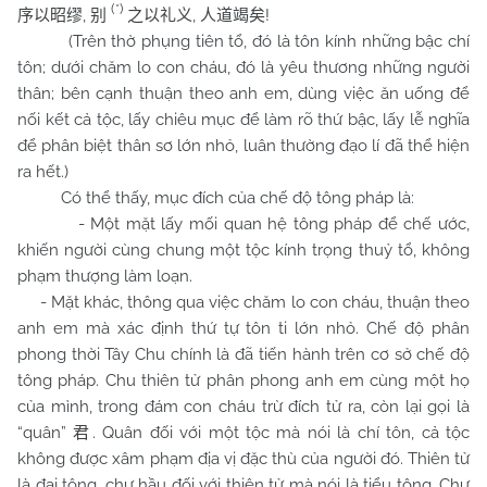
(*)
,
,
!
序以昭缪
别
之以礼义
人道竭矣
(Trên thờ phụng tiên tổ, đó là tôn kính những bậc chí
tôn; dưới chăm lo con cháu, đó là yêu thương những người
thân; bên cạnh thuận theo anh em, dùng việc ăn uống để
nối kết cả tộc, lấy chiêu mục để làm rõ thứ bậc, lấy lễ nghĩa
để phân biệt thân sơ lớn nhỏ, luân thường đạo lí đã thể hiện
ra hết.)
Có thể thấy, mục đích của chế độ tông pháp là:
- Một mặt lấy mối quan hệ tông pháp để chế ước,
khiến người cùng chung một tộc kính trọng thuỷ tổ, không
phạm thượng làm loạn.
- Mặt khác, thông qua việc chăm lo con cháu, thuận theo
anh em mà xác định thứ tự tôn ti lớn nhỏ. Chế độ phân
phong thời Tây Chu chính là đã tiến hành trên cơ sở chế độ
tông pháp.
Chu
thiên tử phân phong anh em cùng một họ
của mình, trong đám con cháu trừ đích tử ra, còn lại gọi là
“quân”
. Quân đối với một tộc mà nói là chí tôn, cả tộc
君
không được xâm phạm địa vị đặc thù của người đó. Thiên tử
là đại tông, chư hầu đối với thiên tử mà nói là tiểu tông.
Chư