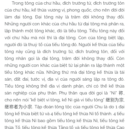
Trong tông của chư hầu, đích trưởng tử
, đích trưởng tôn
của chư hầu
, kế thừa vương vị, phong quốc, cho nên đời đời
làm đại tông. Đại tông này là trăm đời không thay đổi.
Những người con khác của chư hầu từ đại tông mà phân ra,
lập thành một tông khác, đó là tiểu tông. Tiểu tông này đối
với chư hầu mà nói thì là đại tông. Con của tông biệt lập,
người đó là thuỷ tổ của tiểu tông đó. Người kế thừa của tiểu
tông này cũng là đích trưởng tử, đích trưởng tôn, đối với
tông nhân gọi là đại tông, trăm đời không thay đổi. Còn
những người con khác của biệt tử lại phân ra lập thành một
tiểu tông khác nữa. Những thứ mà đại tông kế thừa là tài
sản, đất đai, tước vị, địa vị của người sáng lập ra tông đó.
Tiểu tông không thể địa vị danh phận, chỉ có thể kế thừa
sản nghiệp của phụ thân. Phụ thân qua đời gọi là “Nỉ”
,
祢
cho nên nói “kế biệt vi tông, kế Nỉ giả vi tiểu tông”
,
继别为宗
. Tập đoàn tông tộc của người
Chu
là do 1 đại
继祢者为小宗
tông kế thừa biệt tử và 4 tiểu tông kế thừa Nỉ tổ thành. 4 tiểu
tông kế thừa Nỉ bao gồm tiểu tông kế thừa Nỉ, tiểu tông kế
thừa Tổ, tiểu tông kế thừa Tằng tổ và tiểu tông kế thừa Cao