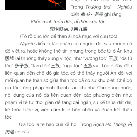
Trong
Thượng thư – Nghiêu
điển
-
ghi rằng:
尚书
尧典
Khắc minh tuấn đức, dĩ thân cửu tộc
.
克明俊德
,
以亲九族
(Tỏ rõ đức lớn để thân ái hoà mục với cửu tộc)
Nghiêu điển
là tác phẩm của người đời sau mượn cổ
để viết ra, hoặc không thể tin, nhưng trong bốc từ ở Ân khư
lại thường thấy xưng vị tộc, như “vương tộc”
, “đa tử
殷墟
王族
tộc”
, “tam tộc”
, “ngũ tộc”
v.v… Tộc ở đây đều
多子族
三族
五族
liên quan đến chế độ gia tộc, có thể thấy người Ân đối với
mối quan hệ thân sơ giữa thân tộc đã có sự khu biệt. Chế độ
gia tộc tông pháp hình thành sau khi nhà
Chu
dựng nước,
nội dung của nó đã liên quan đến các phương diện như:
phạm vi tế tự, thời gian để tang dài ngắn, sự kế thừa đất đai,
kế thừa tước vị, việc cấm kị ở hôn nhân và đoàn kết thân
tộc.
Gia tộc là tế bào của xã hội. Trong
Bạch Hổ Thông
白
có câu:
虎通