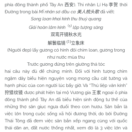
phía đông thành phố Tây An
). Thi nhân Lí Hạ
thời
西安
李贺
Đường trong bài
Mĩ nhân sơ đầu ca
đã viết:
美人梳头歌
Song loan khai kính thu thuỷ quang
(1)
Giải hoàn lâm kính
lập tượng sàng
双鸾开镜秋水光
(1)
解鬟临镜
立象床
(Người đẹp) lấy gương có hình đôi chim loan, gương trong
như nước mùa thu
Trước gương đứng trên giường thả tóc
hai câu này đủ để chứng minh. Đối với hình tượng chim
ngậm dây biểu hiện nguyện vọng mong cầu cát tường và
hạnh phúc của con người lúc bấy giờ. Và “Thú liệp văn kính”
được phát hiện tại mộ Vương gia
ngoại ô phía
狩猎纹镜
王家
đông thành phố Tây An đã biểu hiện sinh động tư thế của
những thợ săn giục ngựa đuổi theo con hươu. Săn bắn là
việc lớn trong cuộc sống xã hội đương thời, do bởi Đường
Thái Tông đã đem việc săn bắn xếp ngang cùng với quốc
thái dân an, đất nước thống nhất, xem đó là 3 việc lớn và