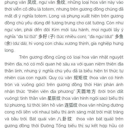
phụng văn
, ngư văn
, những loại hoa văn này vào
凤纹
鱼纹
thời viễn cổ đều là totem, nhưng trên gương đồng chúng đã
mất đi ý nghĩa totem. Long và phụng xuất hiện trên gương
đồng chủ yếu dùng để tượng trưng cho cát tường. Còn như
ngư văn, phải đến đời Kim mới lưu hành, mọi người lấy ý
nghĩa “đa tử (tử)”
(
) (tức nhiều con), “đa ngư (dư)”
多籽
子
多鱼
(
) (dư dả), hi vọng con cháu xương thịnh, gia nghiệp hưng
余
long.
Trên gương đồng cũng có loại hoa văn nhật nguyệt
thiên địa, nó có mối quan hệ sâu xa với quan niệm thiên địa
thần linh, nhưng ý nghĩa chủ yếu đã là biểu hiện tri thức tự
nhiên của con người. Quy củ văn
(hoa văn có hình
规矩纹
tròn và vuông góc) trên gương đồng thời Hán phản ánh
nhận thức “thiên viên địa phương”
(trời tròn đất
天圆地方
vuông); tinh thần văn
(hoa văn hình ngôi sao) biểu thị
星辰纹
tứ phương, tứ thời; liên hồ văn
(hoa văn những đường
连弧纹
cong nối liền với nhau) biểu thị ánh sáng mặt trời mặt trăng
và bầu trời. Bát quái văn
(hoa văn bát quái) trên
八卦纹
gương đồng thời Đường Tống biểu thị sự kết hợp hữu cơ