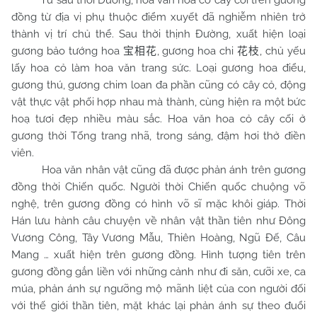
Từ sau thời Đường, hoa văn hoa cỏ cây cối trên gương
đồng từ địa vị phụ thuộc điểm xuyết đã nghiễm nhiên trở
thành vị trí chủ thể. Sau thời thịnh Đường, xuất hiện loại
gương bảo tướng hoa
, gương hoa chi
, chủ yếu
宝相花
花枝
lấy hoa cỏ làm hoa văn trang sức. Loại gương hoa điểu,
gương thú, gương chim loan đa phần cũng có cây cỏ, động
vật thực vật phối hợp nhau mà thành, cùng hiện ra một bức
hoạ tươi đẹp nhiều màu sắc. Hoa văn hoa cỏ cây cối ở
gương thời Tống trang nhã, trong sáng, đậm hơi thở điền
viên.
Hoa văn nhân vật cũng đã được phản ánh trên gương
đồng thời Chiến quốc. Người thời Chiến quốc chuộng võ
nghệ, trên gương đồng có hình võ sĩ mặc khôi giáp. Thời
Hán lưu hành câu chuyện về nhân vật thần tiên như Đông
Vương Công, Tây Vương Mẫu, Thiên Hoàng, Ngũ Đế, Câu
Mang … xuất hiện trên gương đồng. Hình tượng tiên trên
gương đồng gắn liền với những cảnh như đi săn, cưỡi xe, ca
múa, phản ánh sự ngưỡng mộ mãnh liệt của con người đối
với thế giới thần tiên, mặt khác lại phản ánh sự theo đuổi