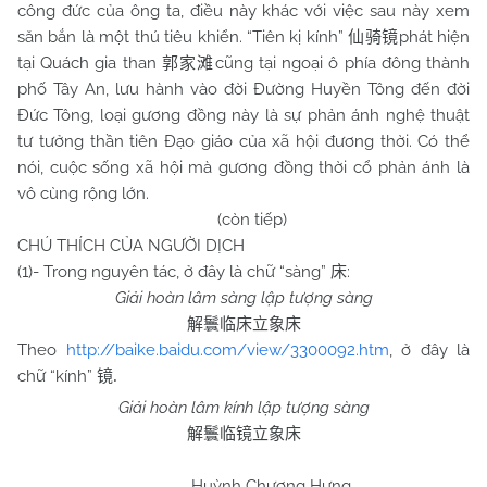
công đức của ông ta, điều này khác với việc sau này xem
săn bắn là một thú tiêu khiển. “Tiên kị kính”
phát hiện
仙骑镜
tại Quách gia than
cũng tại ngoại ô phía đông thành
郭家滩
phố Tây An, lưu hành vào đời Đường Huyền Tông đến đời
Đức Tông, loại gương đồng này là sự phản ánh nghệ thuật
tư tưởng thần tiên Đạo giáo của xã hội đương thời. Có thể
nói, cuộc sống xã hội mà gương đồng thời cổ phản ánh là
vô cùng rộng lớn.
(còn tiếp)
CHÚ THÍCH CỦA NGƯỜI DỊCH
(1)- Trong nguyên tác, ở đây là chữ “sàng”
:
床
Giải hoàn lâm sàng lập tượng sàng
解鬟临床立象床
Theo
http://baike.baidu.com/view/3300092.htm
, ở đây là
chữ “kính”
镜
.
Giải hoàn lâm kính lập tượng sàng
解鬟临镜立象床
Huỳnh Chương Hưng