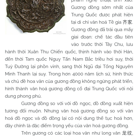
phẩm nghệ thuật tinh xảo.
Gương đồng sớm nhất của
Trung Quốc được phát hiện
tại di chỉ văn hoá Tề gia
.
齐家
Gương đồng đã trải qua mấy
giai đoạn: chế tác đầu tiên
vào trước thời Tây Chu, lưu
hành thời Xuân Thu Chiến quốc, thịnh hành vào thời Hán,
đến thời Tam quốc Nguỵ Tấn Nam Bắc triều hơi suy, thời
Tuỳ Đường lại phồn vinh, sang thời Ngũ đại Tống Nguyên
Minh Thanh lại suy. Trong hơn 4000 năm lịch sử, hình thức
và chủ đề hoa văn của gương đồng không ngừng phát triển,
hình thành văn hoá gương đồng cổ đại Trung Quốc với nội
dung phong phú.
Gương đồng so với với đồ ngọc, đồ đồng xuất hiện
tương đối muộn. Nhưng văn hoá gương đồng so với văn
hoá đồ ngọc và đồ đồng lại có nội dung thế tục hoá hơn,
đây chính là đặc điểm trọng yếu của văn hoá gương đồng.
Trên gương có các loại hoa văn như long văn
,
龙纹