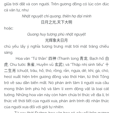
giữa trời đất và con người. Trên gương đồng có lúc còn đúc
cả văn tự, như
Nhật nguyệt chi quang, thiên hạ đại minh
日月之光
,
天下大明
hoặc:
Quang huy tượng phù nhật nguyệt
光辉象夫日月
chủ yếu lấy ý nghĩa tượng trưng mặt trời mặt trăng chiếu
sáng.
Hoa văn “Tứ thần”
(Thanh long
, Bạch hổ
四神
青龙
白
,
Chu
tước
, Huyền vũ
), và “Thập nhị sinh tiếu”
虎
朱雀
玄武
十
(chuột, trâu, hổ, thỏ, rồng, rắn, ngựa, dê, khỉ, gà, chó,
二生肖
heo) xuất hiện trên gương đồng vào thời Hán, từ thời Tống
trở về sau dần biến mất. Nó phản ánh tâm lí người xưa cầu
mong thần linh phù hộ và tâm lí xem động vật là loại cát
tường. Những hoa văn này còn hàm chứa tri thức về địa lí, tri
thức về thời tiết của người xưa, phản ánh trình độ nhận thức
của người xưa đối với giới tự nhiên.