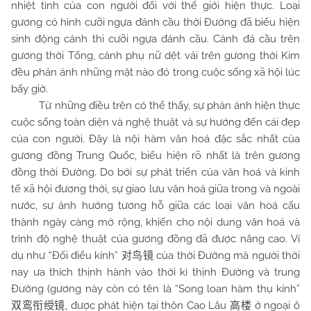
nhiệt tình của con người đối với thế giới hiện thực. Loại
gương có hình cưỡi ngựa đánh cầu thời Đường đã biểu hiện
sinh động cảnh thi cưỡi ngựa đánh cầu. Cảnh đá cầu trên
gương thời Tống, cảnh phụ nữ dệt vải trên gương thời Kim
đều phản ánh những mặt nào đó trong cuộc sống xã hội lúc
bấy giờ.
Từ những điều trên có thể thấy, sự phản ánh hiện thực
cuộc sống toàn diện và nghệ thuật và sự hướng đến cái đẹp
của con người. Đây là nội hàm văn hoá đặc sắc nhất của
gương đồng Trung Quốc, biểu hiện rõ nhất là trên gương
đồng thời Đường. Do bởi sự phát triển của văn hoá và kinh
tế xã hội đương thời, sự giao lưu văn hoá giữa trong và ngoài
nước, sự ảnh hưởng tương hỗ giữa các loại văn hoá cấu
thành ngày càng mở rộng, khiến cho nội dung văn hoá và
trình độ nghệ thuật của gương đồng đã được nâng cao. Ví
dụ như “Đối điểu kính”
của thời Đường mà người thời
对鸟镜
nay ưa thích thịnh hành vào thời kì thịnh Đường và trung
Đường (gương này còn có tên là “Song loan hàm thụ kính”
, được phát hiện tại thôn Cao Lâu
ở ngoại ô
双鸾衔绶镜
高楼