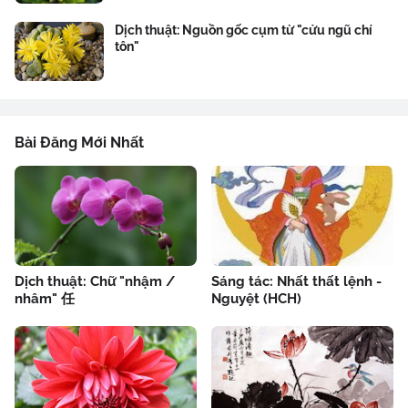
Dịch thuật: Nguồn gốc cụm từ "cửu ngũ chí
tôn"
Bài Đăng Mới Nhất
Dịch thuật: Chữ "nhậm /
Sáng tác: Nhất thất lệnh -
nhâm" 任
Nguyệt (HCH)