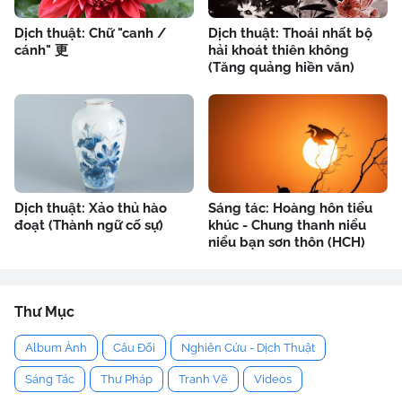
Dịch thuật: Chữ "canh /
Dịch thuật: Thoái nhất bộ
cánh" 更
hải khoát thiên không
(Tăng quảng hiền văn)
Dịch thuật: Xảo thủ hào
Sáng tác: Hoàng hôn tiểu
đoạt (Thành ngữ cố sự)
khúc - Chung thanh niểu
niểu bạn sơn thôn (HCH)
Thư Mục
Album Ảnh
Câu Đối
Nghiên Cứu - Dịch Thuật
Sáng Tác
Thư Pháp
Tranh Vẽ
Videos