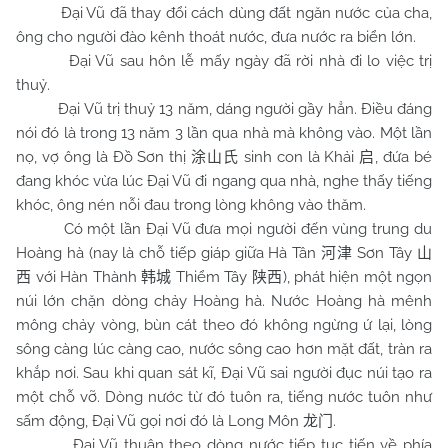
Đại Vũ đã thay đổi cách dùng đất ngăn nước của cha,
ông cho người đào kênh thoát nước, đưa nước ra biển lớn.
Đại Vũ sau hôn lễ mấy ngày đã rời nhà đi lo việc trị
thuỷ.
Đại Vũ trị thuỷ 13 năm, dáng người gầy hẳn. Điều đáng
nói đó là trong 13 năm 3 lần qua nhà mà không vào. Một lần
nọ, vợ ông là Đồ Sơn thị
sinh con là Khải
, đứa bé
涂山氏
启
đang khóc vừa lúc Đại Vũ đi ngang qua nhà, nghe thấy tiếng
khóc, ông nén nỗi đau trong lòng không vào thăm.
Có một lần Đại Vũ đưa mọi người đến vùng trung du
Hoàng hà (nay là chỗ tiếp giáp giữa Hà Tân
Sơn Tây
河津
山
với Hàn Thành
Thiểm Tây
), phát hiện một ngọn
西
韩城
陕西
núi lớn chặn dòng chảy Hoàng hà. Nước Hoàng hà mênh
mông chảy vòng, bùn cát theo đó không ngừng ứ lại, lòng
sông càng lúc càng cao, nước sông cao hơn mặt đất, tràn ra
khắp nơi. Sau khi quan sát kĩ, Đại Vũ sai người đục núi tạo ra
một chỗ vỡ. Dòng nước từ đó tuôn ra, tiếng nước tuôn như
sấm động, Đại Vũ gọi nơi đó là Long Môn
.
龙门
Đại Vũ thuận theo dòng nước tiếp tục tiến về phía