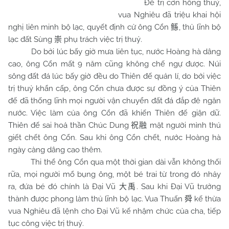
Để trị cơn hồng thuỷ,
vua Nghiêu đã triệu khai hội
nghị liên minh bộ lạc, quyết định cử ông Cổn
, thủ lĩnh bộ
鲧
lạc đất Sùng
phụ trách việc trị thuỷ.
崇
Do bởi lúc bấy giờ mưa liên tục, nước Hoàng hà dâng
cao, ông Cổn mất 9 năm cũng không chế ngự được. Núi
sông đất đá lúc bấy giờ đều do Thiên đế quản lí, do bởi việc
trị thuỷ khẩn cấp, ông Cổn chưa được sự đồng ý của Thiên
đế đã thống lĩnh mọi người vận chuyển đất đá đắp đê ngăn
nước. Việc làm của ông Cổn đã khiến Thiên đế giận dữ.
Thiên đế sai hoả thần Chúc Dung
mặt người mình thú
祝融
giết chết ông Cổn. Sau khi ông Cổn chết, nước Hoàng hà
ngày càng dâng cao thêm.
Thi thể ông Cổn qua một thời gian dài vẫn không thối
rữa, mọi người mổ bụng ông, một bé trai từ trong đó nhảy
ra, đứa bé đó chính là Đại Vũ
. Sau khi Đại Vũ trưởng
大禹
thành được phong làm thủ lĩnh bộ lạc. Vua Thuấn
kế thừa
舜
vua Nghiêu đã lệnh cho Đại Vũ kế nhậm chức của cha, tiếp
tục công việc trị thuỷ.