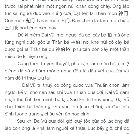
trước, lại phát hiện một ngọn núi chặn dòng chảy. Ông lập
tức sai người đục vào núi 3 cửa, đặt tên là Thần môn
,
神门
Quỷ môn
, Nhân môn
. Đây chính là Tam môn hiệp
鬼门
人门
nổi tiếng hiện nay.
三门峡
Để kỉ niệm Đại Vũ, mọi người đã gọi cây bá
mà ông
柏
từng nghỉ dưới gốc là Thần bá
, nơi khe núi có cây bá
神伯
được gọi là Thần bá dụ
, phụ cận còn xây một thần
神伯峪
miếu để kỉ niệm ông.
Cũng theo truyền thuyết, phụ cận Tam môn hiệp có 7
giếng đá và 2 hầm móng ngựa đều là dấu vết của Đại Vũ
năm đó trị thuỷ lưu lại
Đại Vũ trị thuỷ có công được vua Thuấn chọn làm
người kế vị, cho nên sau khi vua Thuấn qua đời, Đại Vũ đảm
nhận thủ lĩnh liên minh bộ lạc. Sau khi trị thuỷ xong, Đại Vũ
chia thiên hạ thành 9 khu vực lớn (cửu châu), sai đúc cửu
đỉnh tượng trưng 9 châu yên ổn hoà bình.
Sau khi Đại Vũ qua đời, giới quý tộc của bộ lạc ông đã
lập con ông là Khải làm người kế thừa. Lúc bấy giờ, chế độ