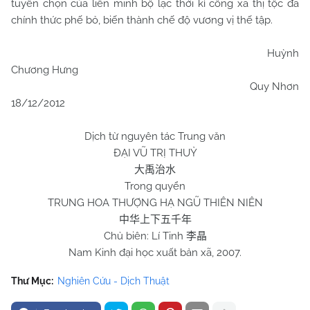
tuyển chọn của liên minh bộ lạc thời kì công xã thị tộc đã
chính thức phế bỏ, biến thành chế độ vương vị thế tập.
Huỳnh
Chương Hưng
Quy Nhơn
18/12/2012
Dịch từ nguyên tác Trung văn
ĐẠI VŨ TRỊ THUỶ
大禹治水
Trong quyển
TRUNG HOA THƯỢNG HẠ NGŨ THIÊN NIÊN
中华上下五千年
Chủ biên: Lí Tinh
李晶
Nam Kinh đại học xuất bản xã, 2007.
Thư Mục:
Nghiên Cứu - Dịch Thuật