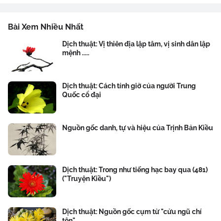
Bài Xem Nhiều Nhất
Dịch thuật: Vị thiên địa lập tâm, vị sinh dân lập
mệnh .....
Dịch thuật: Cách tính giờ của người Trung
Quốc cổ đại
Nguồn gốc danh, tự và hiệu của Trịnh Bản Kiều
Dịch thuật: Trong như tiếng hạc bay qua (481)
("Truyện Kiều")
Dịch thuật: Nguồn gốc cụm từ "cửu ngũ chí
tôn"