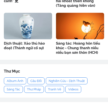
cánh" 更
hải khoát thiên không
(Tăng quảng hiền văn)
Dịch thuật: Xảo thủ hào
Sáng tác: Hoàng hôn tiểu
đoạt (Thành ngữ cố sự)
khúc - Chung thanh niểu
niểu bạn sơn thôn (HCH)
Thư Mục
Album Ảnh
Câu Đối
Nghiên Cứu - Dịch Thuật
Sáng Tác
Thư Pháp
Tranh Vẽ
Videos