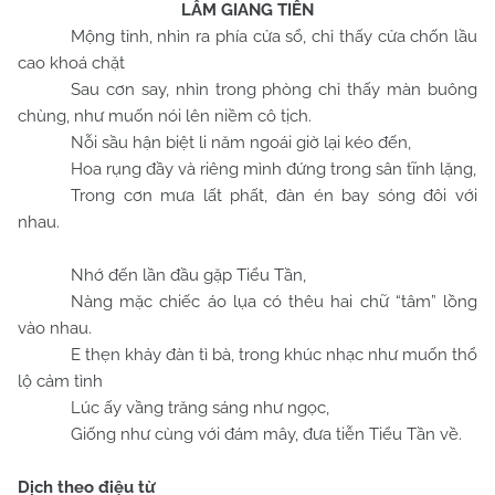
LÂM GIANG TIÊN
Mộng tỉnh, nhìn ra phía cửa sổ, chỉ thấy cửa chốn lầu
cao khoá chặt
Sau cơn say, nhìn trong phòng chỉ thấy màn buông
chùng, như muốn nói lên niềm cô tịch.
Nỗi sầu hận biệt li năm ngoái giờ lại kéo đến,
Hoa rụng đầy và riêng mình đứng trong sân tĩnh lặng,
Trong cơn mưa lất phất, đàn én bay sóng đôi với
nhau.
Nhớ đến lần đầu gặp Tiểu Tần,
Nàng mặc chiếc áo lụa có thêu hai chữ “tâm” lồng
vào nhau.
E thẹn khảy đàn tì bà, trong khúc nhạc như muốn thổ
lộ cảm tình
Lúc ấy vầng trăng sáng như ngọc,
Giống như cùng với đám mây, đưa tiễn Tiểu Tần về.
Dịch theo điệu từ