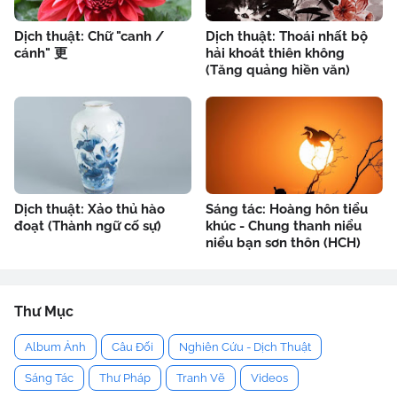
Dịch thuật: Chữ "canh /
Dịch thuật: Thoái nhất bộ
cánh" 更
hải khoát thiên không
(Tăng quảng hiền văn)
Dịch thuật: Xảo thủ hào
Sáng tác: Hoàng hôn tiểu
đoạt (Thành ngữ cố sự)
khúc - Chung thanh niểu
niểu bạn sơn thôn (HCH)
Thư Mục
Album Ảnh
Câu Đối
Nghiên Cứu - Dịch Thuật
Sáng Tác
Thư Pháp
Tranh Vẽ
Videos