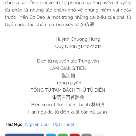
đạo sa sút. Ông giỏi về từ, từ phong của ông uyển chuyển,
đa phần là những tác phẩm nhớ về những niềm vui ngày
trước. Yến Cơ Đạo là một trong những đại biểu của phái từ
Uyển ước. Tác phẩm có
Tiểu Sơn từ
小山词
Huỳnh Chương Hưng
Quy Nhơn 31/10/2012
Dịch từ nguyên tác Trung văn
LÂM GIANG TIÊN
临江仙
Trong quyển
TỐNG TỪ TAM BÁCH THỦ TỪ ĐIỂN
宋词三百首辞典
Biên soạn: Lâm Thân Thanh
林申清
Hán ngữ đại từ điển xuất bản xã, 1999.
Thư Mục:
Nghiên Cứu - Dịch Thuật