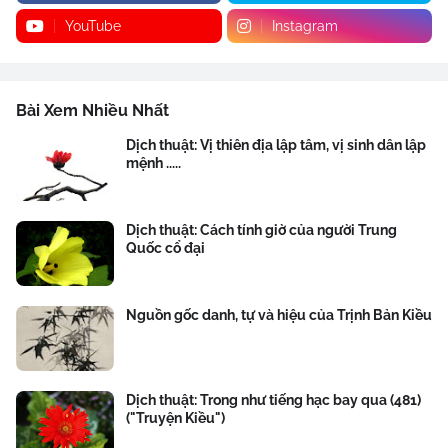
YouTube
Instagram
Bài Xem Nhiều Nhất
Dịch thuật: Vị thiên địa lập tâm, vị sinh dân lập
mệnh .....
Dịch thuật: Cách tính giờ của người Trung
Quốc cổ đại
Nguồn gốc danh, tự và hiệu của Trịnh Bản Kiều
Dịch thuật: Trong như tiếng hạc bay qua (481)
("Truyện Kiều")