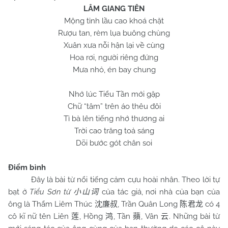
LÂM GIANG TIÊN
Mộng tỉnh lầu cao khoá chặt
Rượu tan, rèm lụa buông chùng
Xuân xưa nỗi hận lại về cùng
Hoa rơi, người riêng đứng
Mưa nhỏ, én bay chung
Nhớ lúc Tiểu Tần mới gặp
Chữ “tâm” trên áo thêu đôi
Tì bà lên tiếng nhớ thương ai
Trời cao trăng toả sáng
Dõi bước gót chân soi
Điểm bình
Đây là bài từ nổi tiếng cảm cựu hoài nhân. Theo lời tự
bạt ở
Tiểu Sơn từ
của tác giả, nơi nhà của bạn của
小山词
ông là Thẩm Liêm Thúc
, Trần Quân Long
có 4
沈廉叔
陈君龙
cô kĩ nữ tên Liên
, Hồng
, Tần
, Vân
. Những bài từ
莲
鸿
蘋
云