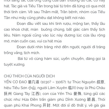
mới sáng tác của ông cùng của bạn thường do các cô này
hát. Tác giả và Tiểu Tần trong bài từ trên đã từng có qua một
thời tình cảm. Về sau Thẩm mất, Trần bệnh, nhóm của Tiểu
Tần như mây cũng phiêu dạt không biết nơi nào.
Đoạn đầu viết sau khi tỉnh rượu, mộng tan, thấy lầu
cao khoá chặt, màn buông chùng, bất giác cảm thấy tịch
liêu. Năm ngoái cũng vào lúc này đương lúc cửa lầu rộng
mở, màn cuốn cao, vui ca hát múa
Đoạn dưới nhìn trăng nhớ đến người, người đi trăng
trống vắng, tịch mịch.
Bài từ vô cùng hàm súc, uyển chuyển, đáng gọi là
tuyệt xướng.
CHÚ THÍCH CỦA NGƯỜI DỊCH
YẾN CƠ ĐẠO
(1030? – 1106?): tự Thúc Nguyên
,
晏几道
叔原
hiệu Tiểu Sơn
, người Lâm Xuyên
(nay là Phủ Châu
小山
临川
Giang Tây
), con của Yến Thù
, từng giữ các
抚州
江西
晏殊
chức như Hứa Điền trấn giám phủ Dĩnh Xương
, Thôi
颖昌
quan phủ Khai Phong
. Một đời sĩ đồ thất ý, về già gia
开封