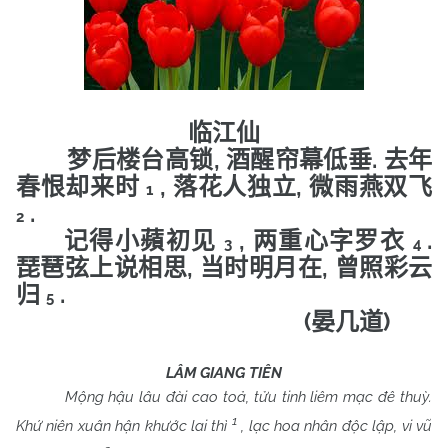
临江仙
,
.
梦后楼台高锁
酒醒帘幕低垂
去年
,
,
春恨却来时
落花人独立
微雨燕双飞
1
.
2
,
.
记得小蘋初见
两重心字罗衣
3
4
,
,
琵琶弦上说相思
当时明月在
曾照彩云
.
归
5
(
)
晏几道
LÂM GIANG TIÊN
Mộng hậu lâu đài cao toả, tửu tinh liêm mạc đê thuỳ.
1
Khứ niên xuân hận khước lai thì
, lạc hoa nhân độc lập, vi vũ