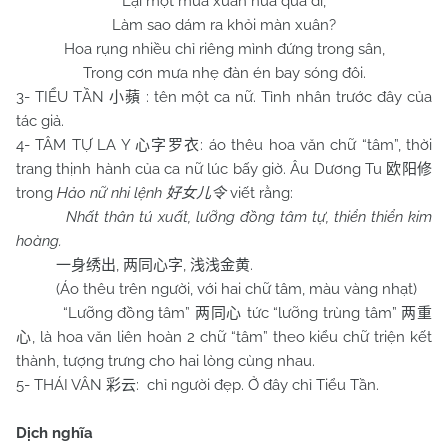
Lại một mùa xuân nữa qua đi,
Làm sao dám ra khỏi màn xuân?
Hoa rụng nhiều chỉ riêng mình đứng trong sân,
Trong cơn mưa nhẹ đàn én bay sóng đôi.
3- TIỂU TẦN
: tên một ca nữ. Tình nhân trước đây của
小蘋
tác giả.
4- TÂM TỰ LA Y
: áo thêu hoa văn chữ “tâm”, thời
心字罗衣
trang thịnh hành của ca nữ lúc bấy giờ. Âu Dương Tu
欧阳修
trong
Hảo nữ nhi lệnh
viết rằng:
好女儿令
Nhất thân tú xuất, lưỡng đồng tâm tự, thiển thiển kim
hoàng.
,
,
.
一身绣出
两同心字
浅浅金黄
(Áo thêu trên người, với hai chữ tâm, màu vàng nhạt)
“Lưỡng đồng tâm”
tức “lưỡng trùng tâm”
两同心
两重
, là hoa văn liên hoàn 2 chữ “tâm” theo kiểu chữ triện kết
心
thành, tượng trưng cho hai lòng cùng nhau.
5- THÁI VÂN
: chỉ người đẹp. Ở đây chỉ Tiểu Tần.
彩云
Dịch nghĩa