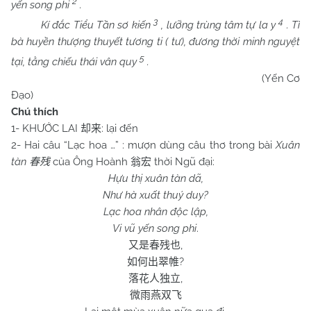
2
yến song phi
.
3
4
Kí đắc Tiểu Tần sơ kiến
, lưỡng trùng tâm tự la y
. Tì
bà huyền thượng thuyết tương ti ( tư), đương thời minh nguyệt
5
tại, tằng chiếu thái vân quy
.
(Yến Cơ
Đạo)
Chú thích
1- KHƯỚC LAI
: lại đến
却来
2- Hai câu “Lạc hoa …” : mượn dùng câu thơ trong bài
Xuân
tàn
của Ông Hoành
thời Ngũ đại:
春残
翁宏
Hựu thị xuân tàn dã,
Như hà xuất thuý duy?
Lạc hoa nhân độc lập,
Vi vũ yến song phi
.
,
又是春残也
?
如何出翠帷
,
落花人独立
微雨燕双飞