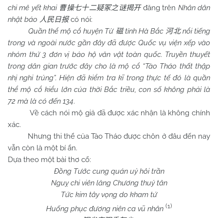
chi mê yết khai
đăng trên
Nhân dân
曹操七十二疑冢之谜揭开
nhật báo
có nói:
人民日报
Quần thể mộ cổ huyện Từ
tỉnh Hà Bắc
nổi tiếng
磁
河北
trong và ngoài nước gần đây đã được Quốc vụ viện xếp vào
nhóm thứ 3 đơn vị bảo hộ văn vật toàn quốc. Truyền thuyết
trong dân gian trước đây cho là mộ cổ “Tào Tháo thất thập
nhị nghi trủng”. Hiện đã kiểm tra kĩ trong thực tế đó là quần
thể mộ cổ kiểu lớn của thời Bắc triều, con số không phải là
72 mà là có đến 134
.
Về cách nói mộ giả đã được xác nhận là không chính
xác.
Nhưng thi thể của Tào Tháo được chôn ở đâu đến nay
vẫn còn là một bí ẩn.
Dựa theo một bài thơ cổ:
Đồng Tước cung quán uỷ hôi trần
Nguỵ chi viên lăng Chương thuỷ tân
Tức kim tây vọng do kham tứ
(1)
Huống phục đương niên ca vũ nhân