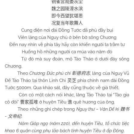
铜雀宫观委灰尘
魏之园陵漳水滨
即今西望犹堪思
况复当年歌舞人
Cung điện nơi đài Đồng Tước đã phủ đầy bụi
Viên lăng của Nguỵ chủ ở bên bờ sông Chương
Đến nay nhìn về phía tây hãy còn khiến người ta trầm tư
Huống hồ những người ca múa vào năm đó
Từ đó mà suy đoán, mộ Tào Tháo ở dưới đáy sông
Chương.
Theo
Chương Đức phủ chí
, lăng của Nguỵ Vũ
彰德府志
Đế Tào Tháo tại thôn Linh Chi
phía chính nam đài Đồng
灵芝
Tước 5000m. Qua khảo sát, đây cũng thuộc về giả thiết.
Còn có một cách nói khác, lăng Tào Tháo tại “Tào gia
cô đôi”
ở huyện Tiều
quê hương của ông.
曹家孤堆
谯
Theo những ghi chép trong
Nguỵ thư – Văn Đế kỉ
魏书
-
:
文帝纪
Năm Giáp ngọ (năm 220), đến huyện Tiều, tổ chức tiệc
khao 6 quân cùng phụ lão bách tính huyện Tiều ở ấp Đông
.