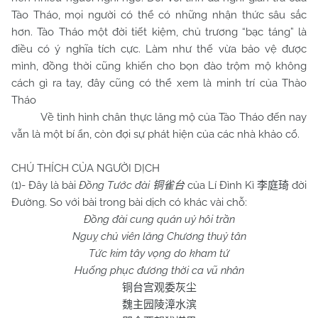
Tào Tháo, mọi người có thể có những nhận thức sâu sắc
hơn. Tào Tháo một đời tiết kiệm, chủ trương “bạc táng” là
điều có ý nghĩa tích cực. Làm như thế vừa bảo vệ được
mình, đồng thời cũng khiến cho bọn đào trộm mộ không
cách gì ra tay, đây cũng có thể xem là minh trí của Thào
Tháo
Về tình hình chân thực lăng mộ của Tào Tháo đến nay
vẫn là một bí ẩn, còn đợi sự phát hiện của các nhà khảo cổ.
CHÚ THÍCH CỦA NGƯỜI DỊCH
(1)- Đây là bài
Đồng Tước đài
của Lí Đình Kì
đời
铜雀台
李庭琦
Đường. So với bài trong bài dịch có khác vài chỗ:
Đồng đài cung quán uỷ hôi trần
Nguỵ chủ viên lăng Chương thuỷ tân
Tức kim tây vọng do kham tứ
Huống phục đương thời ca vũ nhân
铜台宫观委灰尘
魏主园陵漳水滨