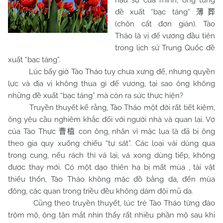
hậu sự của mình, ông từng
đề xuất “bạc táng”
薄葬
(chôn cất đơn giản). Tào
Tháo là vị đế vương đầu tiên
trong lịch sử Trung Quốc đề
xuất “bạc táng”.
Lúc bấy giờ Tào Tháo tuy chưa xưng đế, nhưng quyền
lực và địa vị không thua gì đế vương, tại sao ông không
những đề xuất “bạc táng” mà còn ra sức thực hiện?
Truyền thuyết kể rằng, Tào Tháo một đời rất tiết kiệm,
ông yêu cầu nghiêm khắc đối với người nhà và quan lại. Vợ
của Tào Thực
con ông, nhân vì mặc lụa là đã bị ông
曹植
theo gia quy xuống chiếu “tự sát”. Các loại vải dùng qua
trong cung, nếu rách thì vá lại, vá xong dùng tiếp, không
được thay mới. Có một dạo thiên hạ bị mất mùa , tài vật
thiếu thốn, Tào Tháo không mặc đồ bằng da, đến mùa
đông, các quan trong triều đều không dám đội mũ da.
Cũng theo truyền thuyết, lúc trẻ Tào Tháo từng đào
trộm mộ, ông tận mắt nhìn thấy rất nhiều phần mộ sau khi