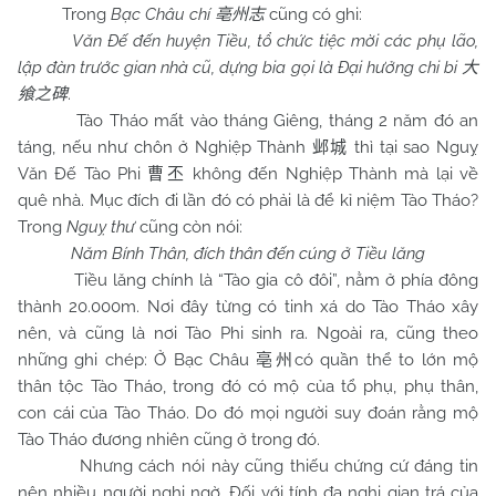
Trong
Bạc Châu chí
cũng có ghi:
亳州志
Văn Đế đến huyện Tiều, tổ chức tiệc mời các phụ lão,
lập đàn trước gian nhà cũ, dựng bia gọi là Đại hưởng chi bi
大
.
飨之碑
Tào Tháo mất vào tháng Giêng, tháng 2 năm đó an
táng, nếu như chôn ở Nghiệp Thành
thì tại sao Nguỵ
邺城
Văn Đế Tào Phi
không đến Nghiệp Thành mà lại về
曹丕
quê nhà. Mục đích đi lần đó có phải là để kỉ niệm Tào Tháo?
Trong
Nguỵ thư
cũng còn nói:
Năm Bính Thân, đích thân đến cúng ở Tiều lăng
Tiều lăng chính là “Tào gia cô đôi”, nằm ở phía đông
thành 20.000m. Nơi đây từng có tinh xá do Tào Tháo xây
nên, và cũng là nơi Tào Phi sinh ra. Ngoài ra, cũng theo
những ghi chép: Ở Bạc Châu
có quần thể to lớn mộ
亳州
thân tộc Tào Tháo, trong đó có mộ của tổ phụ, phụ thân,
con cái của Tào Tháo. Do đó mọi người suy đoán rằng mộ
Tào Tháo đương nhiên cũng ở trong đó.
Nhưng cách nói này cũng thiếu chứng cứ đáng tin
nên nhiều người nghi ngờ. Đối với tính đa nghi gian trá của