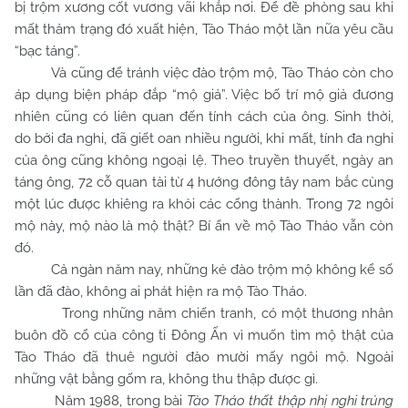
bị trộm xương cốt vương vãi khắp nơi. Để đề phòng sau khi
mất thảm trạng đó xuất hiện, Tào Tháo một lần nữa yêu cầu
“bạc táng”.
Và cũng để tránh việc đào trộm mộ, Tào Tháo còn cho
áp dụng biện pháp đắp “mộ giả”. Việc bố trí mộ giả đương
nhiên cũng có liên quan đến tính cách của ông. Sinh thời,
do bởi đa nghi, đã giết oan nhiều người, khi mất, tính đa nghi
của ông cũng không ngoại lệ. Theo truyền thuyết, ngày an
táng ông, 72 cỗ quan tài từ 4 hướng đông tây nam bắc cùng
một lúc được khiêng ra khỏi các cổng thành. Trong 72 ngôi
mộ này, mộ nào là mộ thật? Bí ẩn về mộ Tào Tháo vẫn còn
đó.
Cả ngàn năm nay, những kẻ đào trộm mộ không kể số
lần đã đào, không ai phát hiện ra mộ Tào Tháo.
Trong những năm chiến tranh, có một thương nhân
buôn đồ cổ của công ti Đông Ấn vì muốn tìm mộ thật của
Tào Tháo đã thuê người đào mười mấy ngôi mộ. Ngoài
những vật bằng gốm ra, không thu thập được gì.
Năm 1988, trong bài
Tào Tháo thất thập nhị nghi trủng