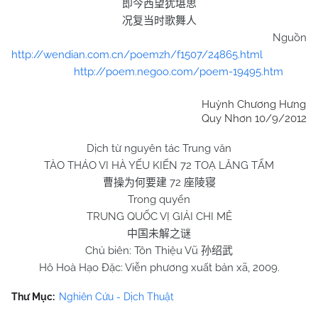
即今西望犹堪思
况复当时歌舞人
Nguồn
http://wendian.com.cn/poemzh/f1507/24865.html
http://poem.negoo.com/poem-19495.htm
Huỳnh Chương Hưng
Quy Nhơn 10/9/2012
Dịch từ nguyên tác Trung văn
TÀO THÁO VI HÀ YẾU KIẾN 72 TOẠ LĂNG TẨM
72
曹操为何要建
座陵寝
Trong quyển
TRUNG QUỐC VỊ GIẢI CHI MÊ
中国未解之谜
Chủ biên: Tôn Thiệu Vũ
孙绍武
Hô Hoà Hạo Đặc: Viễn phương xuất bản xã, 2009.
Thư Mục:
Nghiên Cứu - Dịch Thuật