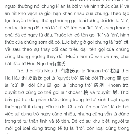
người thường nói chung kỉ án là bởi vì về hình thức của kỉ và
án rất khó vạch ra giới hạn khác nhau của chúng. Theo tập
tục truyền thống, thông thường gọi loại tương đối lớn là “án”,
gọi loại tương đối nhỏ là “kỉ”. Về tên gọi “kỉ”, “án”, cũng không
phải đã có ngay từ đầu. Trước khi có tên gọi “kỉ” và “án”, hình
thức của chúng sớm đã có. Lúc bấy giờ gọi chung là “trở”
.
俎
Về sau, theo sự thay đổi các triều đại, tên gọi của chúng
cũng không ngừng thay đổi. Muốn làm rõ vấn đề này, phải
bắt đầu từ Hữu Ngu thị
.
有虞氏
Trở, thời Hữu Ngu thị
gọi là “khoản trở”
; thời
有虞氏
梡俎
Hạ Hậu thị
gọi là “quyết trở”
; đời Thương
gọi
夏后氏
嶡俎
商
là “củ”
; đời Chu
gọi là “phòng trở”
. Khoản trở,
椇
周
房俎
quyết trở cũng có thể gọi là “khoản”
và “quyết”
. Thời
梡
嶡
bấy giờ trở đa phần được dùng trong tế tự, sinh hoạt ngày
thường rất ít dùng. Hậu kì đời Chu có tên gọi “án”, là do bởi
việc sử dụng trở ngày càng nhiều, nhưng cũng vẫn là dùng
trong tế tự thần linh và tổ tiên. Để có sự khu biệt, người ta
mới gọi loại dùng trong tế tự là “trở”, còn loại dùng trong