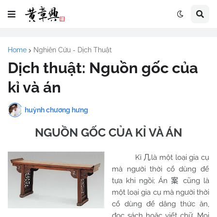
Home
Nghiên Cứu - Dịch Thuật
Dịch thuật: Nguồn gốc của
kỉ và án
huỳnh chương hưng
NGUỒN GỐC CỦA KỈ VÀ ÁN
Kỉ
là một loại gia cụ
几
mà người thời cổ dùng để
tựa khi ngồi; Án
cũng là
案
một loại gia cụ mà người thời
cổ dùng để dâng thức ăn,
đọc sách hoặc viết chữ. Mọi