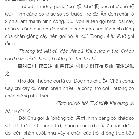
Trở đời Thương gọi là “củ”
. Chữ
đọc như chữ
椇
椇
矩
(củ). Hình dáng có khác so với trước. Trở đời Ân đem chân ở
2 phía làm thành hình cong. “Cụ” vốn là tên gọi một loại cây,
nhân vì cành của nó đa phần là cong cho nên lấy hình dáng
của chân giống cây nên gọi nó là “củ”. Trong
Lễ kí
ghi
礼记
rằng:
Thương trở viết củ, độc viết củ. Khúc nạo kì túc. Chỉ cụ
chi thụ kì chi đa khúc, Thương trở túc tự chi
.
,
.
.
,
商俎曰椇
读曰矩
曲挠其足
枳椇之树其枝多曲
商俎足似
.
之
(Trở đời Thương gọi là củ. Đọc như chữ
. Chân cong.
矩
Cây chỉ cây củ cành phần nhiều là cong, trở đời Thương có
chân giống như thế)
(
Tam tài đồ hội
,
Khí dụng
三才图会
器
, quyển 2)
用
Đời Chu gọi là “phòng trở”
, hình dáng có khác so
房俎
với đời trước. Ở phòng trở, thang ngang ở giữa 2 chân được
dời đến phần cuối, như vậy 4 chân của trở không trực tiếp