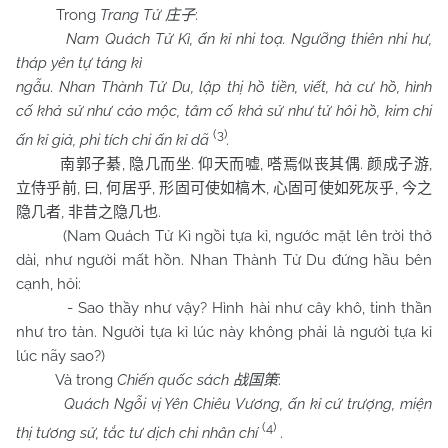
Trong
Trang Tử
:
庄子
Nam Quách Tử Kì, ấn kỉ nhi toạ. Ngưỡng thiên nhi hư,
tháp yên tự táng kì
ngẫu. Nhan Thành Tử Du, lập thị hồ tiền, viết, hà cư hồ, hình
cố khả sử như cảo mộc, tâm cố khả sử như tử hôi hồ, kim chi
(3)
ấn kỉ giả, phi tích chi ấn kỉ dã
.
,
.
,
.
,
南郭子綦
隐几而坐
仰天而嘘
嗒焉似丧其偶
颜成子游
,
,
,
,
,
立侍乎前
曰
何居乎
形固可使如槁木
心固可使如死灰乎
今之
,
.
隐几者
非昔之隐几也
(Nam Quách Tử Kì ngồi tựa kỉ, ngước mặt lên trời thở
dài, như người mất hồn. Nhan Thành Tử Du đứng hầu bên
cạnh, hỏi:
- Sao thầy như vậy? Hình hài như cây khô, tinh thần
như tro tàn. Người tựa kỉ lúc này không phải là người tựa kỉ
lúc nãy sao?)
Và trong
Chiến quốc sách
:
战国策
Quách Ngỗi vị Yên Chiêu Vương, ấn kỉ cứ trượng, miện
(4)
thị tương sử, tắc tư dịch chi nhân chí
.