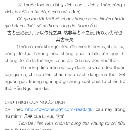
(Kỉ thuộc loại án, dài 5 xích, cao 1 xích 2 thốn, rộng 1
xích, hai đầu màu đỏ, ở giữa màu đen)
Cổ giả toạ tất thiết kỉ, sở dĩ y bằng chi cụ. Nhiên phi tôn
giả bất chi thiết, sở dĩ thị ưu sủng dã. Kì lai cổ hĩ.
,
.
,
.
古者坐必设几
所以依凭之具
然非尊者不之设
所以示优宠也
.
其古来矣
(Thời cổ, mỗi khi ngồi đều để chiếc kỉ bên cạnh, là loại
dùng để tựa. Nhưng nếu không phải là bậc tôn quý thì
không để, đó là thể hiện sự ưu đãi. Xưa nay đều như thế)
Từ những điều trên mà suy đoán, kỉ và án đều thuộc
loại gia cụ, chỉ có điều khác nhau cách dùng mà thôi. Xét
nguồn gốc, không nghi ngờ gì chúng xuất phát từ chiếc trở
thời Hữu Ngu Tam đại.
CHÚ THÍCH CỦA NGƯỜI DỊCH
(1)- Theo
http://www.help99.com/read/38
, câu này trong
“Kỉ minh”
của Lí Vưu
:
几铭
李尤
Tích Đế Hiên Viên, nhân trí cung thứ. Khủng sự chi hữu