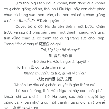
(Trở thời Ngu tên gọi là khoản, hình dạng của khoản
có 4 chân giống cái án, thời họ Hữu Ngu hãy còn chất phác
chưa có trang sức thêm vào, cho nên chỉ có 4 chân giống
cái án) (
Tam lễ đồ
, quyển 13)
三礼图
Quyết trở ở đời Hạ đã tiến thêm một bước. Chân
trước và sau ở 2 phía gắn thêm một thanh ngang, vừa tăng
tính vững chắc lại có thêm tác dụng trang sức cho đẹp.
Trong
Minh đường vị
có ghi:
明堂位
Trở, Hạ Hậu thị dĩ quyết
,
俎
夏后氏以嶡
(Trở thời Hạ Hậu thị gọi là “quyết”)
Họ Trịnh
cũng đã chú rằng:
郑
Khoản thuỷ hữu tứ túc, quyết vi chi cự
,
梡始有四足
嶡为之距
(Khoản lúc đầu có 4 chân, quyết là gắn thêm cự)
Lời sớ nói rằng, thời Hữu Ngu thị hãy còn chất phác,
khoản chỉ có 4 chân. Thời Hạ trang sức thêm, quyết tuy
giống cái khoản nhưng có một thanh ngang ở chân (
Tam lễ
đồ
, quyển 13)
三礼图