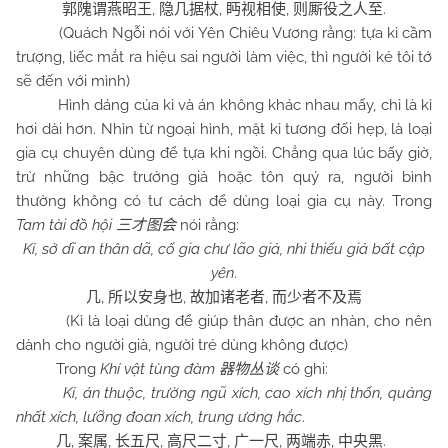
,
,
,
.
郭隗谓燕昭王
隐几据杖
眄视相使
则厮役之人至
(Quách Ngỗi nói với Yên Chiêu Vương rằng: tựa kỉ cầm
trượng, liếc mắt ra hiệu sai người làm việc, thì người kẻ tôi tớ
sẽ đến với mình)
Hình dáng của kỉ và án không khác nhau mấy, chỉ là kỉ
hơi dài hơn. Nhìn từ ngoại hình, mặt kỉ tương đối hẹp, là loại
gia cụ chuyên dùng để tựa khi ngồi. Chẳng qua lúc bấy giờ,
trừ những bậc trưởng giả hoặc tôn quý ra, người bình
thường không có tư cách để dùng loại gia cụ này. Trong
Tam tài đồ hội
nói rằng:
三才图会
Kỉ, sở dĩ an thân dã, cố gia chư lão giả, nhi thiếu giả bất cập
yên
.
,
,
,
几
所以安身也
故加诸老者
而少者不及焉
(Kỉ là loại dùng để giúp thân được an nhàn, cho nên
dành cho người già, người trẻ dùng không được)
Trong
Khí vật tùng đàm
có ghi:
器物丛谈
Kỉ, án thuộc, trường ngũ xích, cao xích nhị thốn, quảng
nhất xích, lưỡng đoan xích, trung ương hắc
.
,
,
,
,
,
,
.
几
案属
长五尺
高尺二寸
广一尺
两端赤
中央黑