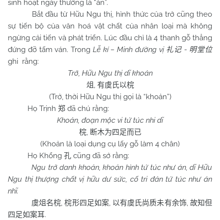
sinh hoạt ngày thường là “án”.
Bắt đầu từ Hữu Ngu thị, hình thức của trở cũng theo
sự tiến bộ của văn hoá vật chất của nhân loại mà không
ngừng cải tiến và phát triển. Lúc đầu chỉ là 4 thanh gỗ thẳng
đứng đỡ tấm ván. Trong
Lễ kí – Minh đường vị
-
礼记
明堂位
ghi rằng:
Trở, Hữu Ngu thị dĩ khoản
,
俎
有虞氏以梡
(Trở, thời Hữu Ngu thị gọi là “khoản”)
Họ Trịnh
đã chú rằng:
郑
Khoản, đoạn mộc vi tứ túc nhi dĩ
,
梡
断木为四足而已
(Khoản là loại dụng cụ lấy gỗ làm 4 chân)
Họ Khổng
cũng đã sớ rằng:
孔
Ngu trở danh khoản, khoản hình tứ túc như án, dĩ Hữu
Ngu thị thượng chất vị hữu dư sức, cố tri đản tứ túc như án
nhĩ.
,
,
,
虞俎名梡
梡形四足如案
以有虞氏尚质未有余饰
故知但
.
四足如案耳