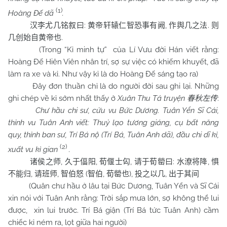
(1)
Hoàng Đế dã
.
:
,
.
汉李尤几铭叙曰
黄帝轩辕仁智恐事有阙
作舆几之法
则
.
几创始自黄帝也
(Trong “Kỉ minh tự” của Lí Vưu đời Hán viết rằng:
Hoàng Đế Hiên Viên nhân trí, sợ sự việc có khiếm khuyết, đã
làm ra xe và kỉ. Như vậy kỉ là do Hoàng Đế sáng tạo ra)
Đây đơn thuần chỉ là do người đời sau ghi lại. Những
ghi chép về kỉ sớm nhất thấy ở
Xuân Thu Tả truyện
:
春秋左传
Chư hầu chi sư, cửu vu Bức Dương. Tuân Yển Sĩ Cái,
thỉnh vu Tuân Anh viết: Thuỷ lạo tương giáng, cụ bất năng
quy, thỉnh ban sư, Trí Bá nộ (Trí Bá, Tuân Anh dã), đầu chi dĩ kỉ,
(2)
xuất vu kì gian
.
,
,
,
:
,
诸侯之师
久于偪阳
荀偃士匃
请于荀罃曰
水潦将降
惧
,
,
(
,
),
,
不能归
请班师
智伯怒
智伯
荀罃也
投之以几
出于其间
(Quân chư hầu ở lâu tại Bức Dương, Tuân Yển và Sĩ Cái
xin nói với Tuân Anh rằng: Trời sắp mưa lớn, sợ không thể lui
được, xin lui trước. Trí Bá giận (Trí Bá tức Tuân Anh) cầm
chiếc kỉ ném ra, lọt giữa hai người)