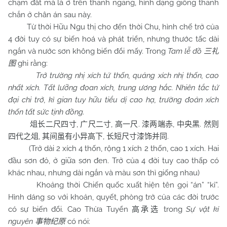
chạm đất mà là ở trên thanh ngang, hình dạng giống thanh
chắn ở chân án sau này.
Từ thời Hữu Ngu thị cho đến thời Chu, hình chế trở của
4 đời tuy có sự biến hoá và phát triển, nhưng thước tấc dài
ngắn và nước sơn không biến đổi mấy. Trong
Tam lễ đồ
三礼
ghi rằng:
图
Trở trường nhị xích tứ thốn, quảng xích nhị thốn, cao
nhất xích. Tất lưỡng đoan xích, trung ương hắc. Nhiên tắc tứ
đại chi trở, kì gian tuy hữu tiểu dị cao hạ, trường đoản xích
thốn tất sức tịnh đồng.
,
,
.
,
.
俎长二尺四寸
广尺二寸
高一尺
漆两端赤
中央黑
然则
,
,
.
四代之俎
其间虽有小异高下
长短尺寸漆饰并同
(Trở dài 2 xích 4 thốn, rộng 1 xích 2 thốn, cao 1 xích. Hai
đầu sơn đỏ, ở giữa sơn đen. Trở của 4 đời tuy cao thấp có
khác nhau, nhưng dài ngắn và màu sơn thì giống nhau)
Khoảng thời Chiến quốc xuất hiện tên gọi “án” “kỉ”.
Hình dáng so với khoản, quyết, phòng trở của các đời trước
có sự biến đổi. Cao Thừa Tuyển
trong
Sự vật kỉ
高承选
nguyên
có nói:
事物纪原