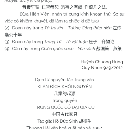
khuyết, tác ỷ kỉ chi pháp.
,
.
,
.
昔帝轩辕
仁智恭恕
恐事之有阙
作倚几之法
(Xưa Hiên Viên, nhân trí cung kính khoan thứ. Sợ sự
việc có khiếm khuyết, đã làm ra chiếc kỉ để tựa)
(2)- Đoạn này trong
Tả truyện – Tương Công thập niên
-
左传
.
襄公十年
(3)- Đoạn này trong
Trang Tử - Tề vật luận
-
.
庄子
齐物论
(4)- Câu này trong
Chiến quốc sách – Yên sách
-
.
战国策
燕策
Huỳnh Chương Hưng
Quy Nhơn 9/9/2012
Dịch từ nguyên tác Trung văn
KỈ ÁN ĐÍCH KHỞI NGUYÊN
几案的起源
Trong quyển
TRUNG QUỐC CỔ ĐẠI GIA CỤ
中国古代家具
Tác giả: Hồ Đức Sinh
胡德生
Thượng Hải văn hoá xuất bản xã, 1997.