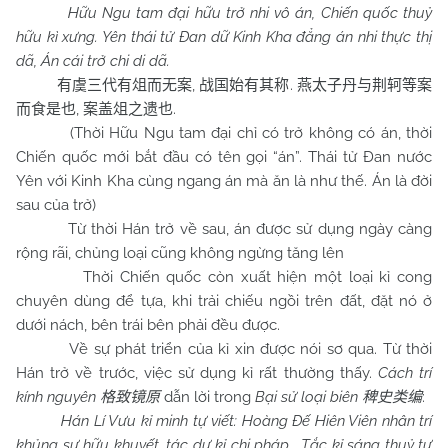
Hữu Ngu tam đại hữu trở nhi vô án, Chiến quốc thuỷ
hữu kì xưng. Yên thái tử Đan dữ Kinh Kha đẳng án nhi thực thị
dã, Án cái trở chi di dã.
,
.
有虞三代有俎而无案
战国始有其称
燕太子丹与荆轲等案
,
.
而食是也
案盖俎之遗也
(Thời Hữu Ngu tam đại chỉ có trở không có án, thời
Chiến quốc mới bắt đầu có tên gọi “án”. Thái tử Đan nước
Yên với Kinh Kha cùng ngang án mà ăn là như thế. Án là đời
sau của trở)
Từ thời Hán trở về sau, án được sử dụng ngày càng
rộng rãi, chủng loại cũng không ngừng tăng lên
Thời Chiến quốc còn xuất hiện một loại kỉ cong
chuyên dùng để tựa, khi trải chiếu ngồi trên đất, đặt nó ở
dưới nách, bên trái bên phải đều được.
Về sự phát triển của kỉ xin được nói sơ qua. Từ thời
Hán trở về trước, việc sử dụng kỉ rất thường thấy.
Cách trí
kính nguyên
dẫn lời trong
Bại sử loại biên
:
格致镜原
稗史类编
Hán Lí Vưu kỉ minh tự viết: Hoàng Đế Hiên Viên nhân trí
khủng sự hữu khuyết, tác dư kỉ chi pháp. Tắc kỉ sáng thuỷ tự