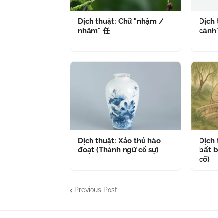
Dịch thuật: Chữ "nhậm /
Dịch 
nhâm" 任
cánh
Dịch thuật: Xảo thủ hào
Dịch
đoạt (Thành ngữ cố sự)
bất b
cố)
Previous Post