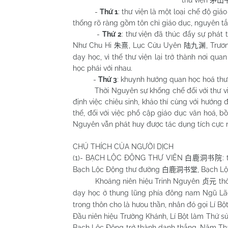
茅山
-
Thứ 1
: thư viện là một loại chế độ gi
thống rõ ràng gồm tôn chỉ giáo dục, nguyên t
-
Thứ 2
: thư viện đã thúc đẩy sự phát 
Như Chu Hi
, Lục Cửu Uyên
, Trư
朱熹
陆九渊
dạy học, vì thế thư viện lại trở thành nơi qua
học phái với nhau.
-
Thứ 3
: khuynh hướng quan học hoá thư 
Thời Nguyên sự khống chế đối với thư viện 
định việc chiêu sinh, khảo thí cùng với hướng 
thế, đối với việc phổ cập giáo dục văn hoá, bồ
Nguyên vẫn phát huy được tác dụng tích cực n
CHÚ THÍCH CỦA NGƯỜI DỊCH
(1)- BẠCH LỘC ĐỘNG THƯ VIỆN
:
白鹿洞书院
Bạch Lộc Động thư đường
, Bạch L
白鹿洞书堂
Khoảng niên hiệu Trinh Nguyên
thờ
贞元
dạy học ở thung lũng phía đông nam Ngũ L
trong thôn cho là hưou thần, nhân đó gọi Lí Bộ
Đầu niên hiệu Trường Khánh, Lí Bột làm Thứ sử 
Bạch Lộc Động trở thành danh thắng. Năm 