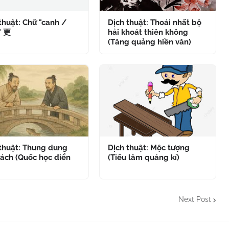
thuật: Chữ "canh /
Dịch thuật: Thoái nhất bộ
" 更
hải khoát thiên không
(Tăng quảng hiền văn)
 thuật: Thung dung
Dịch thuật: Mộc tượng
ách (Quốc học điển
(Tiếu lâm quảng kí)
Next Post