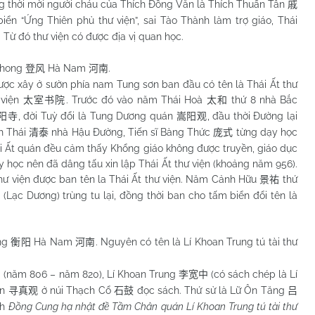
g thời mời người cháu của Thích Đồng Văn là Thích Thuấn Tân
戚
ển “Ứng Thiên phủ thư viện”, sai Tào Thành làm trợ giáo, Thái
. Từ đó thư viện có được địa vị quan học.
 Phong
Hà
Nam
.
登风
河南
ây ở sườn phía nam Tung sơn ban đầu có tên là Thái Ất thư
 viện
. Trước đó vào năm Thái Hoà
thứ 8 nhà Bắc
太室书院
太和
, đời Tuỳ đổi là Tung Dương quán
, đầu thời Đường lại
阳寺
嵩阳观
nh Thái
nhà Hậu Đường, Tiến sĩ Bàng Thức
từng dạy học
清泰
庞式
ái Ất quán đều cảm thấy Khổng giáo không được truyền, giáo dục
y học nên đã dâng tấu xin lập Thái Ất thư viện (khoảng năm 956).
hư viện được ban tên la Thái Ất thư viện. Năm Cảnh Hữu
thứ
景祐
 (Lạc Dương) trùng tu lại, đồng thời ban cho tấm biển đổi tên là
ơng
Hà
Nam
. Nguyên có tên là Lí Khoan Trung tú tài thư
衡阳
河南
 (năm 806 – năm 820), Lí Khoan Trung
(có sách chép là Lí
李宽中
án
ở núi Thạch Cổ
đọc sách. Thứ sử là Lữ Ôn Tăng
寻真观
石鼓
吕
ch
Đồng Cung hạ nhật đề Tầm Chân quán Lí Khoan Trung tú tài thư