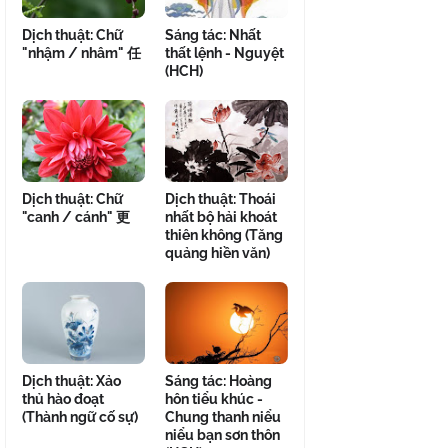
Dịch thuật: Chữ
Sáng tác: Nhất
"nhậm / nhâm" 任
thất lệnh - Nguyệt
(HCH)
Dịch thuật: Chữ
Dịch thuật: Thoái
"canh / cánh" 更
nhất bộ hải khoát
thiên không (Tăng
quảng hiền văn)
Dịch thuật: Xảo
Sáng tác: Hoàng
thủ hào đoạt
hôn tiểu khúc -
(Thành ngữ cố sự)
Chung thanh niểu
niểu bạn sơn thôn