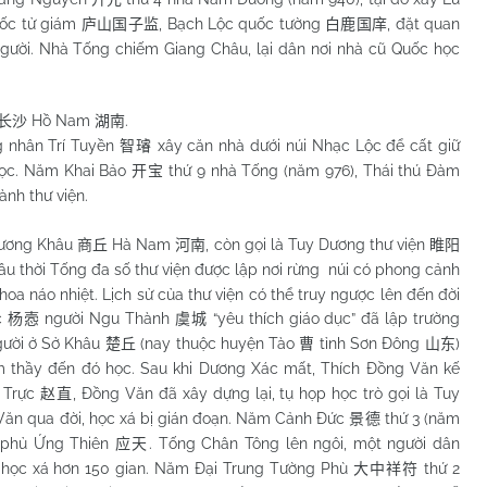
uốc tử giám
, Bạch Lộc quốc tường
, đặt quan
庐山国子监
白鹿国庠
người. Nhà Tống chiếm Giang Châu, lại dân nơi nhà cũ Quốc học
Hồ
Nam
.
长沙
湖南
nhân Trí Tuyền
xây căn nhà dưới núi Nhạc Lộc để cất giữ
智璿
 học. Năm Khai Bảo
thứ 9 nhà Tống (năm 976), Thái thú Đàm
开宝
nh thư viện.
Thương Khâu
Hà
Nam
, còn gọi là Tuy Dương thư viện
商丘
河南
睢阳
 Đầu thời Tống đa số thư viện được lập nơi rừng núi có phong cảnh
 hoa náo nhiệt. Lịch sử của thư viện có thể truy ngược lên đến đời
c
người Ngu Thành
“yêu thích giáo dục” đã lập trường
杨悫
虞城
gười ở Sở Khâu
(nay thuộc huyện Tào
tỉnh Sơn Đông
)
楚丘
曹
山东
 thầy đến đó học. Sau khi Dương Xác mất, Thích Đồng Văn kế
u Trực
, Đồng Văn đã xây dựng lại, tụ họp học trò gọi là Tuy
赵直
Văn qua đời, học xá bị gián đoạn. Năm Cảnh Đức
thứ 3 (năm
景德
h phủ Ứng Thiên
. Tống Chân Tông lên ngôi, một người dân
应天
i học xá hơn 150 gian. Năm Đại Trung Tường Phù
thứ 2
大中祥符