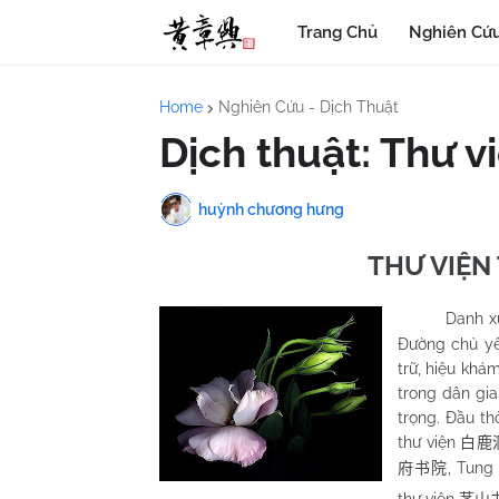
Trang Chủ
Nghiên Cứu
Home
Nghiên Cứu - Dịch Thuật
Dịch thuật: Thư 
huỳnh chương hưng
THƯ VIỆN
Danh xưng 
Đường chủ yế
trữ, hiệu khá
trong dân gia
trọng. Đầu th
thư viện
白鹿
, Tung
府书院
thư viện