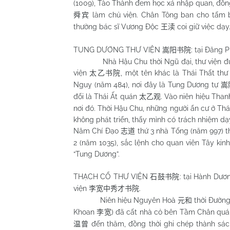
(1009), Tào Thành đem học xá nhập quan, đồn
làm chủ viện. Chân Tông ban cho tấm bi
舜宾
thường bác sĩ Vương Độc
coi giữ việc dạy
王渎
TUNG DƯƠNG THƯ VIỆN
: tại Đăng
嵩阳书院
Nhà Hậu Chu thời Ngũ đại, thư viện được x
viện
, một tên khác là Thái Thất thư
太乙书院
Nguỵ (năm 484), nơi đây là Tung Dương tự
嵩
đổi là Thái Ất quán
. Vào niên hiệu Tha
太乙观
nơi đó. Thời Hậu Chu, những người ẩn cư ở Th
không phát triển, thấy mình có trách nhiệm dạ
Năm Chí Đạo
thứ 3 nhà Tống (năm 997) t
志道
2 (năm 1035), sắc lệnh cho quan viên Tây kinh
“Tung Dương”.
THẠCH CỔ THƯ VIỆN
: tại Hành Dư
石鼓书院
viện
.
李宽中秀才书院
Niên hiệu Nguyên Hoà
thời Đường
元和
Khoan
) đã cất nhà cỏ bên Tầm Chân qu
李宽
đến thăm, đồng thời ghi chép thành sá
温曾