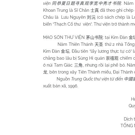
viện
. Năm
同恭夏日题寻真观李宽中秀才书院
Khoan Trung là Sĩ Chân
đã theo ghi chép 
士真
Châu là Lưu Nguyên
(có sách chép là 
刘沅
biển “Thạch Cổ thư viện”. Thư viện trở thành m
MAO SƠN THƯ VIỆN
: tại Kim Đàn
茅山书院
金
Năm Thiên Thánh
thứ 2 nhà Tống 
天圣
Kim Đàn
. Đầu tiên “lấy lương thực tự có
金坛
chẳng bao lâu bị Sùng Hi quán
chiếm c
崇禧观
ở núi Tam Giác
, nhưng rồi lại phế bỏ. 
三角
, bên trong xây Tiên Thánh miếu, Đại Thành 
龙
Nguồn
Trung Quốc thư viện từ điển
中國
xuất bản xã, 1996.
Huỳnh Chương
Quy Nhơn 4/7
Dịch 
TỐNG 