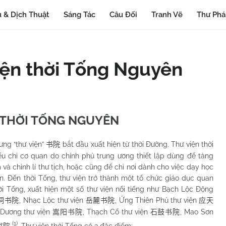
 & Dịch Thuật
Sáng Tác
Câu Đối
Tranh Vẽ
Thư Ph
viện thời Tống Nguyên
 THỜI TỐNG NGUYÊN
“thư viện”
bắt đầu xuất hiện từ thời Đường. Thư viện thời
书院
u chỉ cơ quan do chính phủ trung ương thiết lập dùng để tàng
m và chỉnh lí thư tịch, hoặc cũng để chỉ nơi dành cho việc dạy học
n. Đến thời Tống, thư viện trở thành một tổ chức giáo dục quan
ời Tống, xuất hiện một số thư viện nổi tiếng như Bạch Lộc Động
, Nhạc Lộc thư viện
, Ứng Thiên Phủ thư viện
洞书院
岳麓书院
应天
 Dương thư viện
, Thạch Cổ thư viện
, Mao Sơn
嵩阳书院
石鼓书院
(1)
. Thư viện thời Tống có 3 đặc điểm: