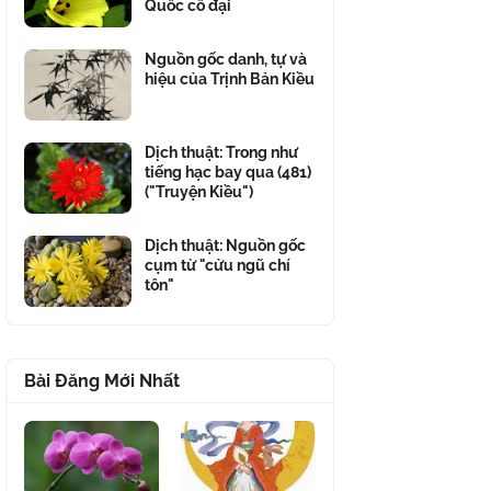
Quốc cổ đại
Nguồn gốc danh, tự và
hiệu của Trịnh Bản Kiều
Dịch thuật: Trong như
tiếng hạc bay qua (481)
("Truyện Kiều")
Dịch thuật: Nguồn gốc
cụm từ "cửu ngũ chí
tôn"
Bài Đăng Mới Nhất