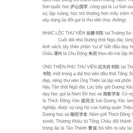
Sơn quốc học
, cũng gọi là Lư Sơn q
庐山国学
sư, lập ruộng, học trò thường hơn mấy trăm 
xây dựng lại đổi gọi là thư viện (học đường).
NHẠC LỘC THƯ VIỆN
: tại Trường Sa
岳麓书院
Cuối đời nhà Đường thời Ngũ đại, tăng 
kinh sách, lấy thân phận “cư sĩ” bắt đầu dạy
Châu
là
Chu
Động
theo đó mà lập thà
潭州
朱洞
ỨNG THIÊN PHỦ THƯ VIỆN
: tại 
应天府书院
, một trong 4 đại thư viện đầu thời Tống.
书院
đẹp, riêng thư viện Ứng Thiên lại lập nơi phồn
Hậu Tấn thời Ngũ đại. Lúc bấy giờ Dương Xá
dạy học gọi là Nam Đô học xá
. Có n
南都学舍
là Thích Đồng Văn
bái Dương Xác làm
戚同文
nghiệp, được sự ủng hộ của tướng quân Triệ
Dương học xá
. Năm 976 Thích Đồng 
睢阳学舍
1006), Thương Khâu từ Tống Châu đổi thàn
trong ấp là Tào Thành
bỏ tiền ra xây lạ
曹诚