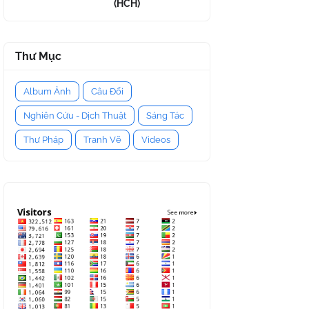
(HCH)
Thư Mục
Album Ảnh
Câu Đối
Nghiên Cứu - Dịch Thuật
Sáng Tác
Thư Pháp
Tranh Vẽ
Videos