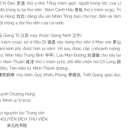
 Chí Đạo
thứ 3 nhà Tống (năm 997), người trong tộc của Lí
至道
đó trùng tu lại thư viện. Năm Cảnh Hữu
thứ 2 (năm 1035), Tri
景祐
Lưu Hàng
) dâng tấu xin Nhân Tông ban cho học điền và tấm
刘沆
ột trong 4 đại thư viện của cả nước.
Giang Tô
(nay thuộc Giang Ninh
).
坛
江苏
江宁
(năm 1024), xử sĩ Hầu Di
xây dựng thư viện ở Mao sơn
侯遗
茅山
” làm kinh phí, được hơn 10 năm. Về sau, được cấp 3 khoảnh ruộng,
ứ. Niên hiệu Trung Bình
), Lưu Mạn Đường
cho xây lại
中平
刘漫塘
Năm Hàm Thuần
thứ 7 (năm 1271), dời đến chân núi Cố Long
咸淳
顾
điện, Tiên hiền từ. Minh Thành đường …
, chủ biên: Quý Khiếu Phong
, Triết Giang giáo dục
書院辭典
季啸风
 Hưng
/2012
từ nguyên tác Trung văn
NGUYÊN ĐÍCH THƯ VIỆN
宋元的书院