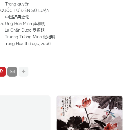
Trong quyển
QUỐC TỪ ĐIỂN SỬ LUẬN
中国辞典史论
iả: Ung Hoà Minh
雍和明
 Chấn Dược
罗振跃
g Tương Minh
张相明
 - Trung Hoa thư cục, 2006.