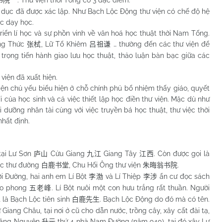
书院
áo dục đã được xác lập. Như Bạch Lộc Động thư viện có chế độ hệ
ắc dạy học.
triển lí học và sự phồn vinh về văn hoá học thuật thời Nam Tống.
ơng Thức
, Lữ Tổ Khiêm
… thường đến các thư viện để
张栻
吕祖谦
n trọng tiến hành giao lưu học thuật, thảo luận bàn bạc giữa các
viện đã xuất hiện.
chủ yếu biểu hiện ở chỗ chính phủ bổ nhiệm thấy giáo, quyết
đi của học sinh và cả việc thiết lập học điền thư viện. Mặc dù như
i dưỡng nhân tài cùng với việc truyền bá học thuật, thư việc thời
hất định.
 tại Lư Sơn
Cửu Giang
Giang Tây
. Còn được gọi là
庐山
九江
江西
ộc thư đường
, Chu Hối Ông thư viện
.
白鹿书堂
朱晦翁书院
i Đường, hai anh em Lí Bột
và Lí Thiệp
ẩn cư đọc sách
李渤
李涉
ão phong
. Lí Bột nuôi một con hưu trắng rất thuần. Người
五老峰
t là Bạch Lộc tiên sinh
. Bạch Lộc Động do đó mà có tên.
白鹿先生
Giang Châu, tại nơi ở cũ cho dẫn nước, trồng cây, xây cất đài tạ,
Thăng Nguyên
thứ 4 nhà Nam Đường (năm 940), tại đó xây Lư
升元