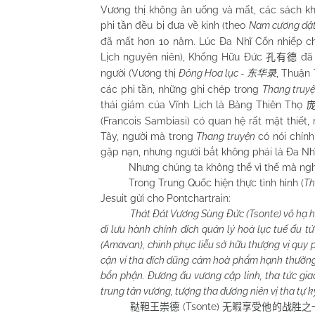
Vương thị không ăn uống và mất, các sách kh
phi tần đều bị đưa về kinh (theo
Nam
cương dật
đã mất hơn 10 năm. Lúc Đa Nhĩ Cổn nhiếp ch
Lịch nguyên niên), Khổng Hữu Đức
đã 
孔有德
người (Vương thị
Đông Hoa lục -
, Thuận 
东华录
các phi tần, những ghi chép trong
Thang truy
thái giám của Vĩnh Lịch là Bàng Thiên Thọ
(Francois Sambiasi) có quan hệ rất mật thiết
Tây, người mà trong
Thang truyện
có nói chính
gặp nạn, nhưng người bắt không phải là Đa Nh
Nhưng chúng ta không thể vì thế mà nghi 
Trong Trung Quốc hiện thực tình hình (
Th
Jesuit gửi cho Pontchartrain:
Thát Đát Vương Sùng Đức (Tsonte) vô hạ hưở
di lưu hành chính đích quản lý hoà lục tuế ấu t
(Amavan), chinh phục liễu sở hữu thượng vị quy
cận vi tha đích dũng cảm hoà phẩm hạnh thường t
bổn phận. Đương ấu vương cập linh, tha tức giao
trung tân vương, tượng tha đương niên vị tha tự 
(Tsonte)
鞑靼王崇德
无暇享受他的战胜之