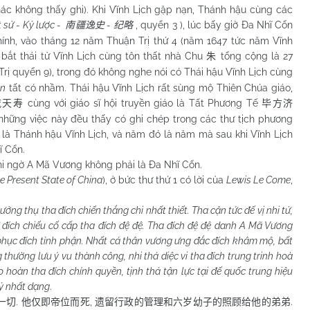
ác không thấy ghi). Khi Vĩnh Lịch gặp nạn, Thánh hậu cùng các
 sử - Kỷ lược -
-
, quyển 3 ), lúc bấy giờ Đa Nhĩ Cổn
南疆逸史
纪略
ính, vào tháng 12 năm Thuận Trị thứ 4 (năm 1647 tức năm Vĩnh
bắt thái tử Vĩnh Lịch cùng tôn thất nhà Chu
tổng cộng là 27
朱
Trị quyển 9), trong đó không nghe nói có Thái hậu Vĩnh Lịch cùng
ện
tất có nhầm. Thái hậu Vĩnh Lịch rất sùng mộ Thiên Chúa giáo,
cùng với giáo sĩ hội truyền giáo là Tất Phương Tế
庞天寿
毕方济
, những việc này đều thấy có ghi chép trong các thư tịch phương
 là Thánh hậu Vĩnh Lịch, và năm đó là năm mà sau khi Vĩnh Lịch
ĩ Cổn.
ngờ A Mã Vương không phải là Đa Nhĩ Cổn.
e Present State of China
), ở bức thư thứ 1 có lời của
Lewis Le Come
,
ng thụ tha đích chiến thắng chi nhất thiết. Tha cận tức đế vị nhi tử,
ử đích chiếu cố cấp tha đích đệ đệ. Tha đích đệ đệ danh A Mã Vương
 phục đích tỉnh phận. Nhất cá thân vương ưng đắc đích khâm mộ, bất
hường lưu ý vu thành công, nhi thả diệc vi tha đích trung trinh hoà
 hoàn tha đích chính quyền, tịnh thả tận lực tại đế quốc trung hiệu
kỷ nhất dạng
.
.
,
.
一切
他仅即帝位而死
遗留行政的管理和六岁幼子的照顾给他的弟弟