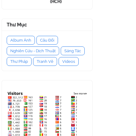
(HCH)
Thư Mục
Album Ảnh
Câu Đối
Nghiên Cứu - Dịch Thuật
Sáng Tác
Thư Pháp
Tranh Vẽ
Videos