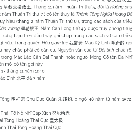
g
. Tháng 11 năm Thuận Trị thứ 5, đổi là
Hoàng phụ
皇叔父摄政王
2 năm Thuận Trị thứ 7 ) có tên thuỵ là
Thành Tông Nghĩa Hoàng Đế
huỵ hiệu (tháng 2 năm Thuận Trị thứ 8 ), trong các sách của triều
Căn vương
. Năm Càn Long thứ 43, được truy phong thuỵ
墨勒根王
 xưng hiệu trên đều thấy ghi chép trong các sách vở cả ở triều
 gì nữa. Trong quyển
Hậu giám lục
Mao Kỳ Linh
gọi
后鉴录
毛奇龄
ều này chắc phải có căn cứ. Nguyên văn của từ
Đài tinh
chưa rõ,
trong Mặc Lặc Căn Đại Thanh, hoặc người Mông Cổ tôn Đa Nhĩ
n mới có tên gọi này.
y 17 tháng 11 năm 1940
Bắc Bình
đã 3 năm
北平
n Tông
Chu Dực Quân
, ở ngôi 48 năm từ năm 1572
明神宗
朱翊钧
h Thái Tổ Nỗ Nhĩ Cáp Xích
努尔哈赤
Thái Tông Hoàng Thái Cực
皇太极
hanh Thái Tông Hoàng Thái Cực