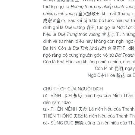
thường gọi là
Hoàng thúc phụ nhiếp chính vươn
nhiếp chính vương
, khi mất (tháng 1
皇父摄政王
. Sau khi bị tước bỏ tước hiệu và t
成宗义皇帝
đình ghi là
Duệ vương
, tục gọi là
Mặc Lặc 
睿王
hiệu là
Duệ Trung thân vương
. Những
睿忠亲王
đình và tư nhân, điều này không còn nghi ngờ
Đa Nhĩ Cổn là
Đài Tinh Khả Hãn
, đi
台星可汗
ngờ rằng có cùng nguồn gốc với từ
Đại Thanh
Cổn là Khả Hãn sau khi ông nhiếp chính, cho nê
Côn Minh
, ngà
昆明
Ngõ Điện Hoa
, xa 
靛花
CHÚ THÍCH CỦA NGƯỜI DỊCH
(1)- VĨNH LỊCH
: niên hiệu của Minh Thầ
永历
đến năm 1620
(2)- THIÊN MỆNH
: Là niên hiệu của Than
天命
THIÊN THÔNG
: là niên hiệu của Thanh 
天聪
(3)- SÙNG ĐỨC
: cũng là niên hiệu của T
崇德