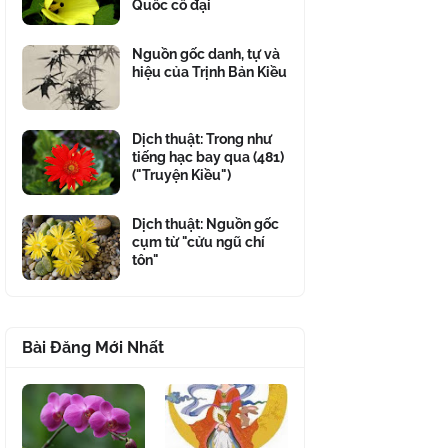
Quốc cổ đại
Nguồn gốc danh, tự và
hiệu của Trịnh Bản Kiều
Dịch thuật: Trong như
tiếng hạc bay qua (481)
("Truyện Kiều")
Dịch thuật: Nguồn gốc
cụm từ "cửu ngũ chí
tôn"
Bài Đăng Mới Nhất