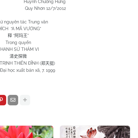
 Chương Hưng
hơn 12/7/2012
từ nguyên tác Trung văn
HÍCH “A MÃ VƯƠNG”
“
”
释
阿玛王
Trong quyển
THANH SỬ THÁM VI
清史探微
 TRỊNH THIÊN ĐĨNH (
)
郑天挺
Đại học xuất bản xã, 7. 1999