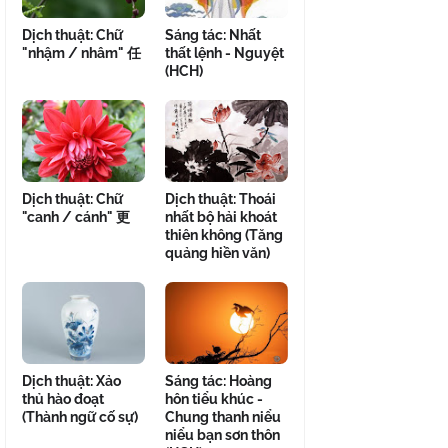
Dịch thuật: Chữ
Sáng tác: Nhất
"nhậm / nhâm" 任
thất lệnh - Nguyệt
(HCH)
Dịch thuật: Chữ
Dịch thuật: Thoái
"canh / cánh" 更
nhất bộ hải khoát
thiên không (Tăng
quảng hiền văn)
Dịch thuật: Xảo
Sáng tác: Hoàng
thủ hào đoạt
hôn tiểu khúc -
(Thành ngữ cố sự)
Chung thanh niểu
niểu bạn sơn thôn