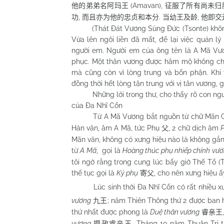
(Amavan),
他的弟弟名阿玛王
征服了所有尚未归
,
.
,
功
而且亦为他的忠贞和本分
当幼王及龄
他即交
(Thát Đát Vương Sùng Đức (Tsonte) không c
Vừa lên ngôi liền đã mất, để lại việc quản 
người em. Người em của ông tên là A Mã Vươ
phục. Một thân vương được hâm mộ không chỉ
mà cũng còn vì lòng trung và bổn phận. Khi v
đồng thời hết lòng tận trung với vị tân vương,
Những lời trong thư, cho thấy rõ con người
của Đa Nhĩ Cổn
Từ A Mã Vương bắt nguồn từ chữ Mãn Ch
Hán văn, âm A Mã, tức Phụ
, 2 chữ dịch âm
父
Mãn văn, không có xưng hiệu nào là không gắn
từ
A Mã
, gọi là
Hoàng thúc phụ nhiếp chính vư
tôi ngờ rằng trong cung lúc bấy giờ Thế Tổ (
thế tục gọi là
Ký phụ
, cho nên xưng hiệu ấ
寄父
Lúc sinh thời Đa Nhĩ Cổn có rất nhiều xư
vương
; năm Thiên Thông thứ 2 được ban 
九王
thứ nhất được phong là
Duệ thân vương
睿亲王
vương
. Tháng 10 năm Thuận Trị 
摄政睿亲王