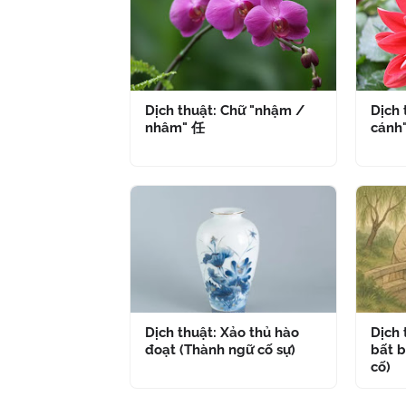
Dịch thuật: Chữ "nhậm /
Dịch 
nhâm" 任
cánh
Dịch thuật: Xảo thủ hào
Dịch
đoạt (Thành ngữ cố sự)
bất b
cố)