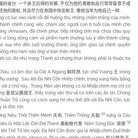
.
,
服的省分
一个亲王应得的钦慕
不仅为他的勇敢和品行常常留意于成
,
,
.
还他的政权
并且尽力在帝国中效忠新王
像他当年为他自己一样
ó lúc nào rảnh rỗi để hưởng thụ những chiến thắng của mình.
lý hành chính cùng việc chăm sóc người con 6 tuổi của mình cho
ng (Amavan), đã chinh phục tiếp những tỉnh mà chưa chịu quy
 vì lòng dũng cảm và phẩm hạnh thường lưu ý đến thành công,
ị vua nhỏ đến tuổi trưởng thành, ông liền giao lại chính quyền
 giống như năm nào ông vì bản thân mình)
 lúc đó như trong Thanh sử chứng thực không phải là thuộc hạ
âu, có âm đọc là Oát A Ngang
, tức chữ Vương
trong
斡阿昂
王
Phụ vương
. Sau khi Đa Nhĩ Cổn nhiếp chính, trong xưng hiệu bằng
 với 2 chữ này. Trong Mãn văn không có từ
Nhiếp chính
mà chỉ có
ơng
, thấy trong văn thư và cả trên các ấn tín. Chúng
皇叔父摄政王
Thuận Trị) cũng có cách xưng hô như thế đối với Đa Nhĩ Cổn, tức
y là độc tôn.
(2)
ng hiệu: Thời Thiên Mệnh
, Thiên Thông
xưng là
Cửu
天命
天聪
(3)
hiệu là
Mặc Lặc Căn Đại Thanh
. Năm Sùng Đức
墨勒根代青
崇德
, khi Thế Tổ lên ngôi, Đa Nhĩ Cổn được gọi là
Nhiếp chính Duệ thân
thứ nhất được phong là
Thúc phụ nhiếp chính vương
,
叔父摄政王