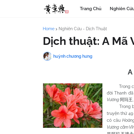
Trang Chủ
Nghiên Cứu
Home
Nghiên Cứu - Dịch Thuật
Dịch thuật: A Mã
huỳnh chương hưng
A
Trong các tr
đời Thanh đã
Vương
阿玛王
Trong bản
truyện thứ 4
có câu
Hoàng
Vương cầm Vĩn