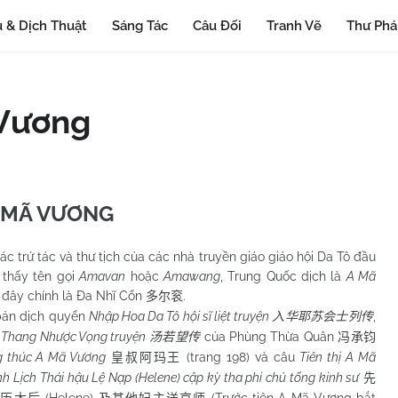
 & Dịch Thuật
Sáng Tác
Câu Đối
Tranh Vẽ
Thư Ph
 Vương
 MÃ VƯƠNG
ứ tác và thư tịch của các nhà truyền giáo giáo hội Da Tô đầu
 thấy tên gọi
Amavan
hoặc
Amawang
, Trung Quốc dịch là
A Mã
, đây chính là Đa Nhĩ Cổn
.
多尔衮
 dịch quyển
Nhập Hoa Da Tô hội sĩ liệt truyện
,
入华耶苏会士列传
9
Thang Nhược Vọng truyện
của Phùng Thừa Quân
汤若望传
冯承钧
 thúc A Mã Vương
(trang 198) và câu
Tiên thị A Mã
皇叔阿玛王
h Lịch Thái hậu Lệ Nạp (Helene) cập kỳ tha phi chủ tống kinh sư
先