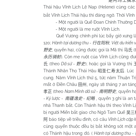
是阿玛王擒
Thái hậu Vĩnh Lịch Lệ Nạp (Helene) cùng các 
bắt Vĩnh Lịch Thái hậu thì đáng ngờ. Thời Vĩnh
- Một người là Quế Đoan Chính Thường D
- Một người là mẹ ruột Vĩnh Lịch.
Quế Vương chính phi lúc bấy giờ xưng là T
120;
Hành tại dương thu -
;
Việt du kiến 
行在阳秋
, quyển hạ), cũng được gọi là Mã thị
(
野史
马氏
). Còn mẹ ruột của Vĩnh Lịch cũng đư
永历骑射
(theo
Dã sử -
); hoặc gọi là Vương thị
氏
野史
Thánh Nhân Thọ Thái Hậu
. Lúc
昭圣仁寿太后
cung. Năm Vĩnh Lịch thứ 5, tức năm Thuận Trị
mất ở Điền Châu
, ngày 18 tháng 7 an tán
田州
(theo
Nam
Minh dã sử -
, quyển h
孝正
南明野史
- Kỷ lược -
-
, quyển 3 ghi là an
南疆逸史
纪略
nhà Thanh bắt. Còn Thánh hậu thì theo Vĩnh L
bị người Miến bắt giao cho Ngô Tam Quế
吴三
báo tiệp về triều đình, có câu
Vĩnh Lịch cập 
阿
cùng quyến thuộc đều bị bắt không sót một a
có Thánh hậu trong đó. (
Hành tại dương thu -