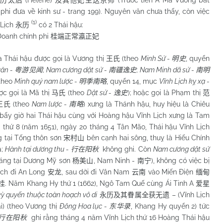
(Helene)
(Trước tiên A Mã Vương bắt
永历太后
及其他妃主送京师
phi đưa về kinh sư - trang 199). Nguyên văn chưa thấy, còn việc
(1)
 Lịch
có 2 Thái hậu:
永历
oanh chính phi
桂端正常瀛正妃
hái hậu được gọi là Vương thị
(theo
Minh Sử -
, quyển
王氏
明史
văn -
;
Nam
cương dật sử -
;
Nam
Minh dã sử -
粤游见闻
南疆逸史
南明
theo
Minh quý nam lược -
, quyển 14, mục
Vĩnh Lịch kỵ xạ -
明季南略
ợc gọi là Mã thị
(theo
Dật sử -
); hoặc gọi là Phạm thị
马氏
逸史
范
(theo
Nam
lược -
) xưng là Thánh hậu, huy hiệu là Chiêu
王氏
南略
 bấy giờ hai Thái hậu cùng với Hoàng hậu Vĩnh Lịch xưng là Tam
 thứ 8 (năm 1651), ngày 20 tháng 4 Tân Mão, Thái hậu Vĩnh Lịch
g tại Tống thôn sơn
bên cạnh hai sông, thuỵ là Hiếu Chính
宋村山
ạ;
Hành tại dương thu -
không ghi. Còn
Nam cương dật sử
行在阳秋
 táng tại Dương Mỹ sơn
, Nam Ninh -
), không có việc bị
杨美山
南宁
ịch đi An Long
, sau dời đi Vân
Nam
vào Miến Điện
安龙
云南
缅甸
. Năm Khang Hy thứ 1 (1662), Ngô Tam Quế cùng Ái Tinh A
桂
爱星
kỳ quyến thuộc toàn hoạch vô di
– (Vĩnh Lịch
永历及其眷属全获无遗
i) (theo Vương thị
Đông Hoa lục -
, Khang Hy
quyển 2) tức
东华录
ghi rằng tháng 4 năm Vĩnh Lịch thứ 16 Hoàng Thái hậu
行在阳秋