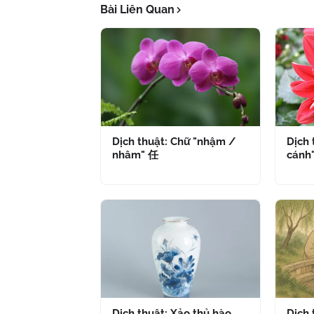
Bài Liên Quan
Dịch thuật: Chữ "nhậm /
Dịch 
nhâm" 任
cánh
Dịch thuật: Xảo thủ hào
Dịch