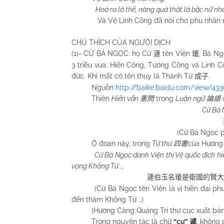
Hoá ra là thế, nàng quả thật là bậc nữ nhân
Và Vệ Linh Công đã nói cho phu nhân n
CHÚ THÍCH CỦA NGƯỜI DỊCH
(1)- CỪ BÁ NGỌC: họ Cừ
tên Viện
, Bá N
蘧
瑗
3 triều vua: Hiến Công, Tương Công và Linh C
đức. Khi mất có tên thuỵ là Thành Tử
.
成子
Nguồn
http://baike.baidu.com/view/43
Thiên
Hiến vấn
trong
Luận ngữ
憲問
論語
Cừ Bá 
(Cừ Bá Ngọc p
Ở đoạn này, trong
Tứ thư
của Hương 
四書
Cừ Bá Ngọc danh Viện thị Vệ quốc đích hiề
vọng Khổng Tử
…
蘧伯玉名瑗是衛國的賢大
(Cừ Bá Ngọc tên Viện là vị hiền đại phu c
đến thăm Khổng Tử …)
(Hương Cảng Quảng Trí thư cục xuất bản
Trong nguyên tác là chữ
“cự”
, không
遽