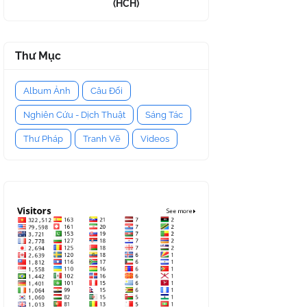
(HCH)
Thư Mục
Album Ảnh
Câu Đối
Nghiên Cứu - Dịch Thuật
Sáng Tác
Thư Pháp
Tranh Vẽ
Videos