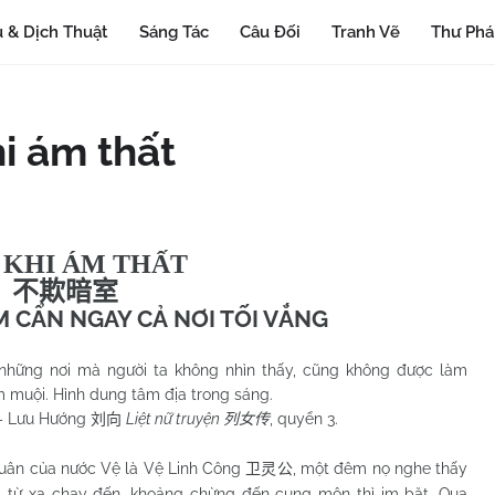
 & Dịch Thuật
Sáng Tác
Câu Đối
Tranh Vẽ
Thư Ph
hi ám thất
 KHI ÁM THẤT
不欺暗室
 CẨN NGAY CẢ NƠI TỐI VẮNG
những nơi mà người ta không nhìn thấy, cũng không được làm
 muội. Hình dung tâm địa trong sáng.
– Lưu Hướng
Liệt nữ truyện
, quyển 3.
刘向
列女传
của nước Vệ là Vệ Linh Công
, một đêm nọ nghe thấy
卫灵公
a từ xa chạy đến, khoảng chừng đến cung môn thì im bặt. Qua