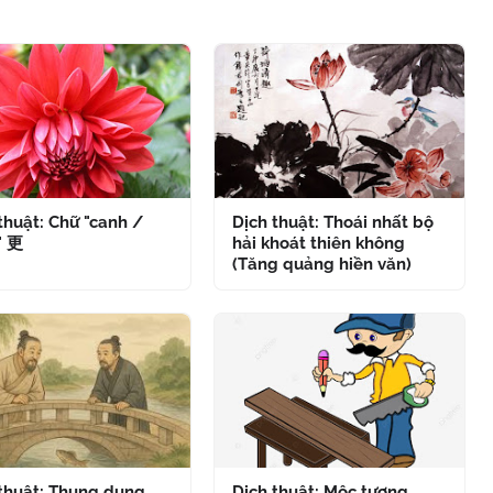
thuật: Chữ "canh /
Dịch thuật: Thoái nhất bộ
" 更
hải khoát thiên không
(Tăng quảng hiền văn)
 thuật: Thung dung
Dịch thuật: Mộc tượng