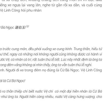
iếng xe ngựa lại vang lên, nghe từ gần rồi xa dần, và cuối cùng
Vệ Linh Công hỏi phu nhân:
(1)
Cừ Bá Ngọc
!
蘧伯玉
a trước cung môn, đều phải xuống xe cung kính. Trung thần, hiếu tử
hư thế, ngay cả những nơi không người cũng không được có hành vi
c Vệ, có nhân có trí, rất tuân thủ lễ tiết. Lúc nãy nhất định là ông ta
trong đêm vắng không ai nhìn thấy, ông ta vẫn tuân thủ lễ nghi
.
h. Người đi xe trong đêm nọ đúng là Cừ Bá Ngọc. Vệ Linh Công
ải là Cừ Bá Ngọc!
ra thần thiếp chỉ biết nước Vệ chỉ có một đại hiền nhân là Cừ Bá
 như ông ta. Người hiền càng nhiều, nước Vệ càng hưng vượng, cho