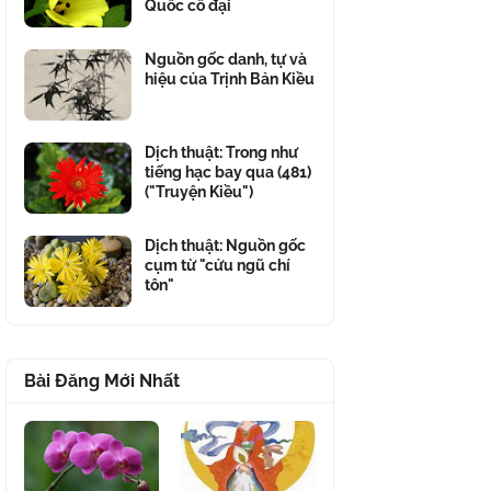
Quốc cổ đại
Nguồn gốc danh, tự và
hiệu của Trịnh Bản Kiều
Dịch thuật: Trong như
tiếng hạc bay qua (481)
("Truyện Kiều")
Dịch thuật: Nguồn gốc
cụm từ "cửu ngũ chí
tôn"
Bài Đăng Mới Nhất