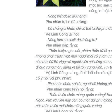
một lúc sau t
cũng im bặt. 
Nàng biết đó là ai không?
Phu nhân tự tin đáp rằng:
Đó chẳng ai khác, chỉ có thể là Đại phu 
Vệ Linh Công lại hỏi:
Nàng làm sao biết đó là ông ta?
Phu nhân đáp rằng:
Thần thiếp nghe nói, phàm thần tử đi qu
không phải trước mặt mọi người mới cố ý làm n
cẩu thả. Cừ Bá Ngọc là người hiền nổi tiếng của nướ
đi qua cung môn, dừng xe lại tỏ ý cung kính. Tuy 
Vệ Linh Công sai người đi hỏi cho rõ sự tìn
cố ý nói với phu nhân:
Phu nhân đoán sai rồi, người đó không ph
Phu nhân cung kính nói rằng:
Thần thiếp chúc mừng quân vương! Hoá 
Ngọc, xem ra hiện nay còn có một đại phu giống
nên thần thiếp mới chúc mừng quân vương.
Vệ Linh Công nói rằng: