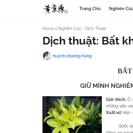
Trang Chủ
Nghiên Cứu
Home
Nghiên Cứu - Dịch Thuật
Dịch thuật: Bất k
huỳnh chương hưng
BẤT
GIỮ MÌNH NGHIÊM
Giải thích:
Ở 
những việc ám
Xuất xứ:
Hán 
Quốc quân 
tiếng xe ngự