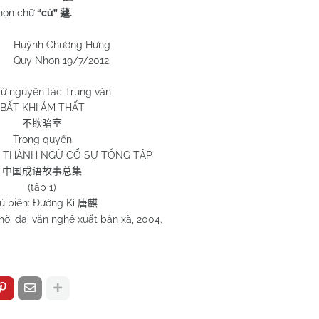
họn chữ
“cừ”
.
蘧
ng Hưng
/7/2012
từ nguyên tác Trung văn
BẤT KHI ÁM THẤT
不欺暗室
Trong quyển
 THÀNH NGỮ CỐ SỰ TỔNG TẬP
中国成语故事总集
(tập 1)
ủ biên: Đường Kì
唐麒
ời đại văn nghệ xuất bản xã, 2004.