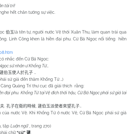
 tài trí!
ghe hết chân tướng sự việc.
gọc
là tên tự, người nước Vệ thời Xuân Thu, làm quan trải qua
伯玉
ông. Linh Công khen là hiền đại phu. Cừ Bá Ngọc nổi tiếng hiền
308.htm
có nhắc đến Cừ Bá Ngọc:
Ngọc sử nhân ư Khổng Tử
…
…
蘧伯玉使人於孔子
hái sứ giả đến thăm Khổng Tử …)
Cảng Quảng Trí thư cục đã giải thích rằng:
n đại phu. Khổng Tử tại Vệ đích thời hậu, Cừ Bá Ngọc phái sứ giả lai
.
,
…
夫
孔子在衛的時候
蘧伯玉派使者來望孔子
ủa nước Vệ. Khi Khổng Tử ở nước Vệ, Cừ Bá Ngọc phái sứ giả
, tập
Luận ngữ
, trang 270)
 phải chữ
“cừ”
.
蘧