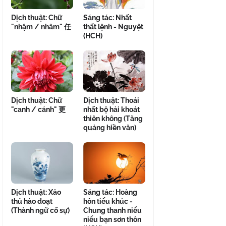
Dịch thuật: Chữ
Sáng tác: Nhất
"nhậm / nhâm" 任
thất lệnh - Nguyệt
(HCH)
Dịch thuật: Chữ
Dịch thuật: Thoái
"canh / cánh" 更
nhất bộ hải khoát
thiên không (Tăng
quảng hiền văn)
Dịch thuật: Xảo
Sáng tác: Hoàng
thủ hào đoạt
hôn tiểu khúc -
(Thành ngữ cố sự)
Chung thanh niểu
niểu bạn sơn thôn