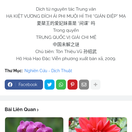
Dịch từ nguyên tác Trung văn
HẠ KIỆT VƯƠNG ĐÍCH ÁI PHI MUỘI HỈ THỊ “GIÁN ĐIỆP” MẠ
“
”
夏桀王的
爱妃妹喜是
间谍
吗
Trong quyển
TRUNG QUỐC VỊ GIẢI CHI MÊ
中国未解之谜
Chủ biên: Tôn Thiệu Vũ
孙绍武
Hô Hoà Hạo Đặc: Viễn phương xuất bản xã, 2009.
Thư Mục:
Nghiên Cứu - Dịch Thuật
Facebook
Bài Liên Quan