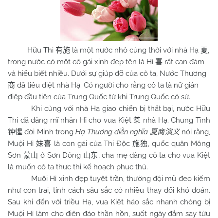
Hữu Thi
là một nước nhỏ cùng thời với nhà Hạ
,
有施
夏
trong nước có một cô gái xinh đẹp tên là Hỉ
rất can đảm
喜
và hiểu biết nhiều. Dưới sự giúp đỡ của cô ta, Nước Thương
đã tiêu diệt nhà Hạ. Có người cho rằng cô ta là nữ gián
商
điệp đầu tiên của Trung Quốc từ khi Trung Quốc có sử.
Khi cùng với nhà Hạ giao chiến bị thất bại, nước Hữu
Thi đã dâng mĩ nhân Hỉ cho vua Kiệt
nhà Hạ. Chung Tinh
桀
đời Minh trong
Hạ Thương diễn nghĩa
nói rằng,
钟惺
夏商演义
Muội Hỉ
là con gái của Thi Độc
, quốc quân Mông
妹喜
施独
Sơn
ở Sơn Đông
, cha mẹ dâng cô ta cho vua Kiệt
蒙山
山东
là muốn cô ta thực thi kế hoạch phục thù.
Muội Hỉ xinh đẹp tuyệt trần, thường đội mũ đeo kiếm
như con trai, tính cách sâu sắc có nhiều thay đổi khó đoán.
Sau khi đến với triều Hạ, vua Kiệt háo sắc nhanh chóng bị
Muội Hỉ làm cho điên đảo thần hồn, suốt ngày đắm say tửu