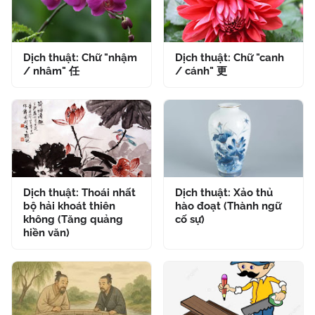
Dịch thuật: Chữ "nhậm
Dịch thuật: Chữ "canh
/ nhâm" 任
/ cánh" 更
Dịch thuật: Thoái nhất
Dịch thuật: Xảo thủ
bộ hải khoát thiên
hào đoạt (Thành ngữ
không (Tăng quảng
cố sự)
hiền văn)