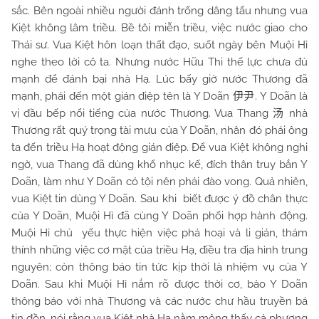
sắc. Bên ngoài nhiều người đánh trống dâng tấu nhưng vua
Kiệt không lâm triều. Bề tôi miễn triều, việc nước giao cho
Thái sư. Vua Kiệt hôn loạn thất đạo, suốt ngày bên Muội Hỉ
nghe theo lời cô ta. Nhưng nước Hữu Thi thế lực chưa đủ
mạnh để đánh bại nhà Hạ. Lúc bấy giờ nước Thương đã
mạnh, phái đến một gián điệp tên là Y Doãn
. Y Doãn là
伊尹
vị đầu bếp nổi tiếng của nước Thương. Vua Thang
nhà
汤
Thương rất quý trọng tài mưu của Y Doãn, nhân đó phái ông
ta đến triều Hạ hoạt động gián điệp. Để vua Kiệt không nghi
ngờ, vua Thang đã dùng khổ nhục kế, đích thân truy bắn Y
Doãn, làm như Y Doãn có tội nên phải đào vong. Quả nhiên,
vua Kiệt tin dùng Y Doãn. Sau khi biết được ý đồ chân thực
của Y Doãn, Muội Hỉ đã cùng Y Doãn phối hợp hành động.
Muội Hỉ chủ yếu thực hiện việc phá hoại và li gián, thám
thính những việc cơ mật của triều Hạ, điều tra địa hình trung
nguyên; còn thông báo tin tức kịp thời là nhiệm vụ của Y
Doãn. Sau khi Muội Hỉ nắm rõ được thời cơ, bảo Y Doãn
thông báo với nhà Thương và các nước chư hầu truyền bá
tin đồn, nói rằng vua Kiệt nhà Hạ nằm mộng thấy cả phương