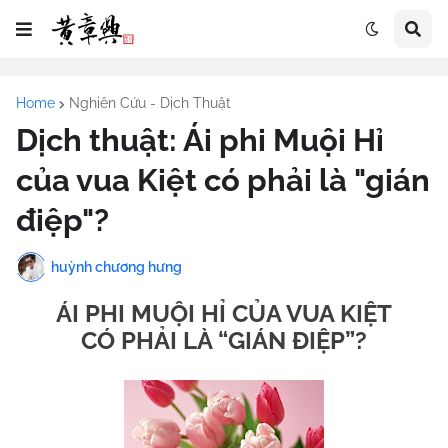
Home
Nghiên Cứu - Dịch Thuật
Dịch thuật: Ái phi Muội Hỉ
của vua Kiệt có phải là "gián
điệp"?
huỳnh chương hưng
ÁI PHI MUỘI HỈ CỦA VUA KIỆT
CÓ PHẢI LÀ “GIÁN ĐIỆP”?