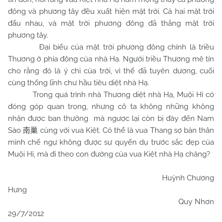
đông và phương tây đều xuất hiện mặt trời. Cả hai mặt trời
đấu nhau, và mặt trời phương đông đã thắng mặt trời
phương tây.
Đại biểu của mặt trời phương đông chính là triều
Thương ở phía đông của nhà Hạ. Người triều Thương mê tín
cho rằng đó là ý chỉ của trời, vì thế đã tuyên dương, cuối
cùng thống lĩnh chư hầu tiêu diệt nhà Hạ.
Trong quá trình nhà Thương diệt nhà Hạ, Muội Hỉ có
đóng góp quan trọng, nhưng cô ta không những không
nhận được ban thưởng mà ngược lại còn bị đày đến Nam
Sào
cùng với vua Kiệt. Có thể là vua Thang sợ bản thân
南巢
mình chế ngự không được sự quyến dụ trước sắc đẹp của
Muội Hỉ, mà đi theo con đường của vua Kiệt nhà Hạ chăng?
Huỳnh Chương
Hưng
Quy Nhơn
29/7/2012