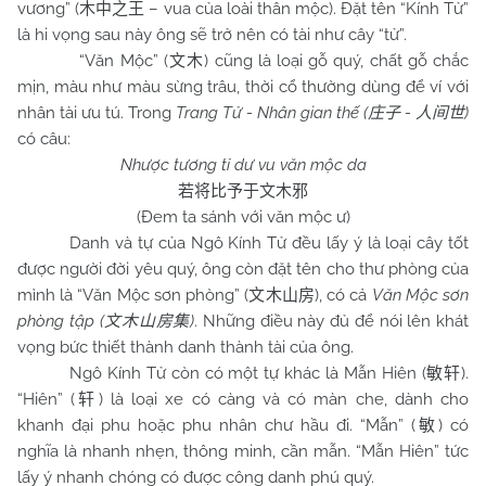
vương” (
– vua của loài thân mộc). Đặt tên “Kính Tử”
木中之王
là hi vọng sau này ông sẽ trở nên có tài như cây “tử”.
“Văn Mộc” (
) cũng là loại gỗ quý, chất gỗ chắc
文木
mịn, màu như màu sừng trâu, thời cổ thường dùng để ví với
nhân tài ưu tú. Trong
Trang Tử - Nhân gian thế (
-
)
庄子
人间世
có câu:
Nhược tương tỉ dư vu văn mộc da
若将比予于文木邪
(Đem ta sánh với văn mộc ư)
Danh và tự của Ngô Kính Tử đều lấy ý là loại cây tốt
được người đời yêu quý, ông còn đặt tên cho thư phòng của
mình là “Văn Mộc sơn phòng” (
), có cả
Văn Mộc sơn
文木山房
phòng tập (
)
. Những điều này đủ để nói lên khát
文木山房集
vọng bức thiết thành danh thành tài của ông.
Ngô Kính Tử còn có một tự khác là Mẫn Hiên (
).
敏轩
“Hiên” (
) là loại xe có càng và có màn che, dành cho
轩
khanh đại phu hoặc phu nhân chư hầu đi. “Mẫn” (
) có
敏
nghĩa là nhanh nhẹn, thông minh, cần mẫn. “Mẫn Hiên” tức
lấy ý nhanh chóng có được công danh phú quý.