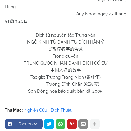
Huỳnh Chương
Hưng
Quy Nhơn ngày 27 tháng
5 năm 2012
Dịch từ nguyên tác Trung văn
NGÔ KÍNH TỬ DANH TỰ ĐÍCH HÀM Ý
吴敬梓名字的含意
Trong quyển
TRUNG QUỐC NHÂN DANH ĐÍCH CỐ SỰ
中国人名的故事
Tác giả: Trương Tráng Niên (
)
张壮年
Trương Dĩnh Chấn (
)
张颖震
Sơn Đông hoạ báo xuất bản xã, 2005.
Thư Mục:
Nghiên Cứu - Dịch Thuật
Facebook