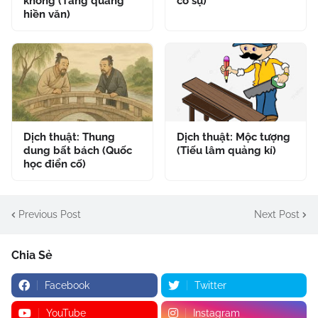
không (Tăng quảng
cố sự)
hiền văn)
Dịch thuật: Thung
Dịch thuật: Mộc tượng
dung bất bách (Quốc
(Tiếu lâm quảng kí)
học điển cố)
Previous Post
Next Post
Chia Sẻ
Facebook
Twitter
YouTube
Instagram