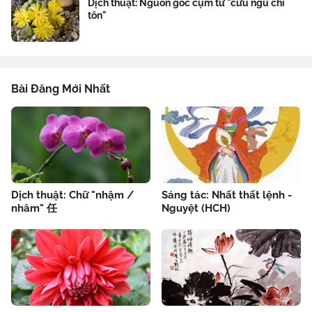
Dịch thuật: Nguồn gốc cụm từ "cửu ngũ chí
tôn"
Bài Đăng Mới Nhất
Dịch thuật: Chữ "nhậm /
Sáng tác: Nhất thất lệnh -
nhâm" 任
Nguyệt (HCH)