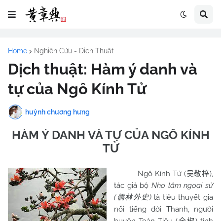
Home
Nghiên Cứu - Dịch Thuật
Dịch thuật: Hàm ý danh và
tự của Ngô Kính Tử
huỳnh chương hưng
HÀM Ý DANH VÀ TỰ CỦA NGÔ KÍNH
TỬ
Ngô Kính Tử (
),
吴敬梓
tác giả bộ
Nho lâm ngoại sử
(
)
là tiểu thuyết gia
儒林外史
nổi tiếng đời Thanh, người