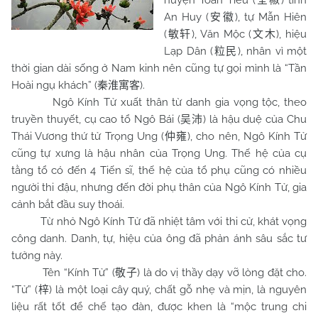
huyện Toàn Tiêu (
) tỉnh
全椒
An Huy (
), tự Mẫn Hiên
安徽
(
), Văn Mộc (
), hiệu
敏轩
文木
Lạp Dân (
), nhân vì một
粒民
thời gian dài sống ở Nam kinh nên cũng tự gọi mình là “Tần
Hoài ngụ khách” (
).
秦淮寓客
Ngô Kính Tử xuất thân từ danh gia vọng tộc, theo
truyền thuyết, cụ cao tổ Ngô Bái (
) là hậu duệ của Chu
吴沛
Thái Vương thứ tử Trọng Ung (
), cho nên, Ngô Kính Tử
仲雍
cũng tự xưng là hậu nhân của Trọng Ung. Thế hệ của cụ
tằng tổ có đến 4 Tiến sĩ, thế hệ của tổ phụ cũng có nhiều
người thi đậu, nhưng đến đời phụ thân của Ngô Kính Tử, gia
cảnh bắt đầu suy thoái.
Từ nhỏ Ngô Kính Tử đã nhiệt tâm với thi cử, khát vọng
công danh. Danh, tự, hiệu của ông đã phản ánh sâu sắc tư
tưởng này.
Tên “Kính Tử” (
) là do vị thầy dạy vỡ lòng đặt cho.
敬子
“Tử” (
) là một loại cây quý, chất gỗ nhẹ và mịn, là nguyên
梓
liệu rất tốt để chế tạo đàn, được khen là “mộc trung chi