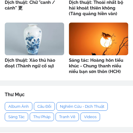
Dịch thuật: Chữ "canh /
Dịch thuật: Thoái nhất bộ
cánh" 更
hải khoát thiên không
(Tăng quảng hiền văn)
Dịch thuật: Xảo thủ hào
Sáng tác: Hoàng hôn tiểu
đoạt (Thành ngữ cố sự)
khúc - Chung thanh niểu
niểu bạn sơn thôn (HCH)
Thư Mục
Album Ảnh
Câu Đối
Nghiên Cứu - Dịch Thuật
Sáng Tác
Thư Pháp
Tranh Vẽ
Videos