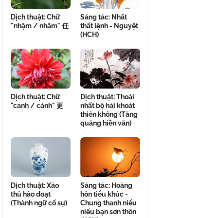
Dịch thuật: Chữ
Sáng tác: Nhất
"nhậm / nhâm" 任
thất lệnh - Nguyệt
(HCH)
Dịch thuật: Chữ
Dịch thuật: Thoái
"canh / cánh" 更
nhất bộ hải khoát
thiên không (Tăng
quảng hiền văn)
Dịch thuật: Xảo
Sáng tác: Hoàng
thủ hào đoạt
hôn tiểu khúc -
(Thành ngữ cố sự)
Chung thanh niểu
niểu bạn sơn thôn