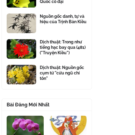
Quốc cổ đại
Nguồn gốc danh, tự và
hiệu của Trịnh Bản Kiều
Dịch thuật: Trong như
tiếng hạc bay qua (481)
("Truyện Kiều")
Dịch thuật: Nguồn gốc
cụm từ "cửu ngũ chí
tôn"
Bài Đăng Mới Nhất