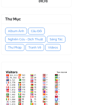
(HCH)
Thư Mục
Album Ảnh
Câu Đối
Nghiên Cứu - Dịch Thuật
Sáng Tác
Thư Pháp
Tranh Vẽ
Videos