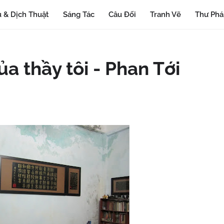
 & Dịch Thuật
Sáng Tác
Câu Đối
Tranh Vẽ
Thư Ph
a thầy tôi - Phan Tới