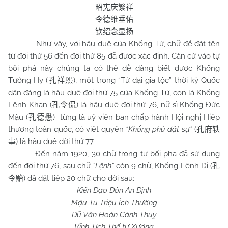
昭宪庆繁祥
令德维垂佑
钦绍念显扬
Như vậy, với hậu duệ của Khổng Tử, chữ để đặt tên
từ đời thứ 56 đến đời thứ 85 đã được xác định. Căn cứ vào tự
bối phả này chúng ta có thể dễ dàng biết được Khổng
Tường Hy (
), một trong “Tứ đại gia tộc” thời kỳ Quốc
孔祥熙
dân đảng là hậu duệ đời thứ 75 của Khổng Tử, con là Khổng
Lệnh Khản (
) là hậu duệ đời thứ 76, nữ sĩ Khổng Đức
孔令侃
Mậu (
)
từng là uỷ viên ban chấp hành Hội nghị Hiệp
孔德懋
thương toàn quốc, có viết quyển
“Khổng phủ dật sự”
(
孔府轶
) là hậu duệ đời thứ 77.
事
Đến năm 1920, 30 chữ trong tự bối phả đã sử dụng
đến đời thứ 76, sau chữ
“Lệnh”
còn 9 chữ, Khổng Lệnh Di
(
孔
)
đã đặt tiếp 20 chữ cho đời sau:
令贻
Kiến Đạo Đôn An Định
Mậu Tu Triệu Ích Thường
Dũ Văn Hoán Cảnh Thuỵ
Vĩnh Tích Thế tự Xương