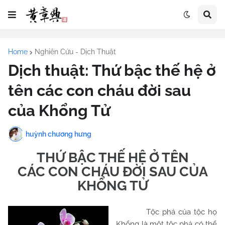
Home
Nghiên Cứu - Dịch Thuật
Dịch thuật: Thứ bậc thế hệ ở
tên các con cháu đời sau
của Khổng Tử
huỳnh chương hưng
THỨ BẬC THẾ HỆ Ở TÊN
CÁC CON CHÁU ĐỜI SAU CỦA
KHỔNG TỬ
Tộc phả của tộc họ
Khổng là một tộc phả có thể