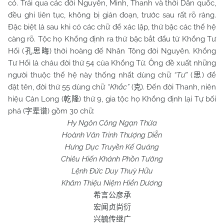
có. Trải qua các đời Nguyên, Minh, Thanh và thời Dân quốc,
đều ghi liên tục, không bị gián đoạn, trước sau rất rõ ràng.
Đặc biệt là sau khi có các chữ để xác lập, thứ bậc các thế hệ
càng rõ. Tộc họ Khổng định ra thứ bậc bắt đẩu từ Khổng Tư
Hối (
) thời hoàng đế Nhân Tông đời Nguyên. Khổng
孔思晦
Tư Hối là cháu đời thứ 54 của Khổng Tử. Ông đề xuất những
người thuộc thế hệ này thống nhất dùng chữ
“Tư”
(
) để
思
đặt tên, đời thứ 55 dùng chữ
“Khắc”
(
). Đến đời Thanh, niên
克
hiệu Càn Long (
)
thứ 9, gia tộc họ Khổng định lại Tự bối
乾隆
phả
(
)
gồm 30 chữ:
字辈谱
Hy Ngôn Công Ngạn Thừa
Hoành Văn Trinh Thượng Diễn
Hưng Dục Truyền Kế Quảng
Chiêu Hiến Khánh Phồn Tường
Lệnh Đức Duy Thuỳ Hữu
Khâm Thiệu Niệm Hiển Dương
希言公彦承
宏闻贞尚衍
兴毓传继广