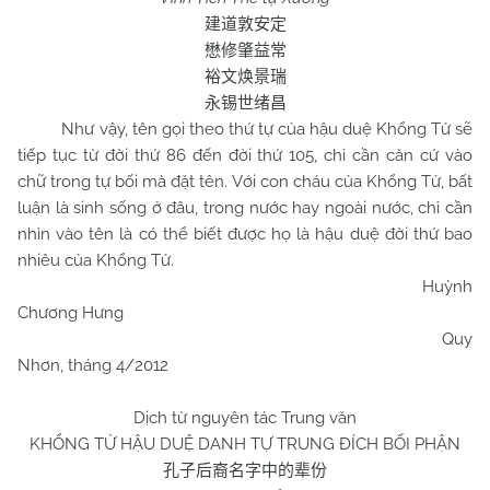
建道敦安定
懋修肇益常
裕文焕景瑞
永锡世绪昌
Như vậy, tên gọi theo thứ tự của hậu duệ Khổng Tử sẽ
tiếp tục từ đời thứ 86 đến đời thứ 105, chỉ cần căn cứ vào
chữ trong tự bối mà đặt tên. Với con cháu của Khổng Tử, bất
luận là sinh sống ở đâu, trong nước hay ngoài nước, chỉ cần
nhìn vào tên là có thể biết được họ là hậu duệ đời thứ bao
nhiêu của Khổng Tử.
Huỳnh
Chương Hưng
Quy
Nhơn, tháng 4/2012
Dịch từ nguyên tác Trung văn
KHỔNG TỬ HẬU DUỆ DANH TỰ TRUNG ĐÍCH BỐI PHẬN
孔子后裔名字中的辈份