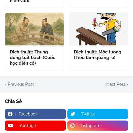
hiền văn)
Dịch thuật: Thung
Dịch thuật: Mộc tượng
dung bất bách (Quốc
(Tiếu lâm quảng kí)
học điển cố)
Previous Post
Next Post
Chia Sẻ
Facebook
Twitter
YouTube
Instagram