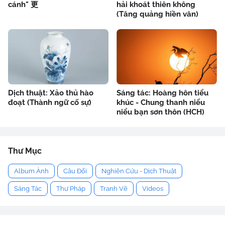
cánh" 更
hải khoát thiên không
(Tăng quảng hiền văn)
Dịch thuật: Xảo thủ hào
Sáng tác: Hoàng hôn tiểu
đoạt (Thành ngữ cố sự)
khúc - Chung thanh niểu
niểu bạn sơn thôn (HCH)
Thư Mục
Album Ảnh
Câu Đối
Nghiên Cứu - Dịch Thuật
Sáng Tác
Thư Pháp
Tranh Vẽ
Videos