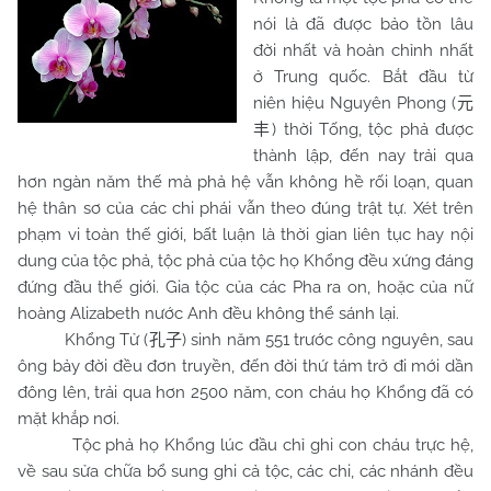
nói là đã được bảo tồn lâu
đời nhất và hoàn chỉnh nhất
ở Trung quốc. Bắt đầu từ
niên hiệu Nguyên Phong (
元
) thời Tống, tộc phả được
丰
thành lập, đến nay trải qua
hơn ngàn năm thế mà phả hệ vẫn không hề rối loạn, quan
hệ thân sơ của các chi phái vẫn theo đúng trật tự. Xét trên
phạm vi toàn thế giới, bất luận là thời gian liên tục hay nội
dung của tộc phả, tộc phả của tộc họ Khổng đều xứng đáng
đứng đầu thế giới. Gia tộc của các Pha ra on, hoặc của nữ
hoàng Alizabeth nước Anh đều không thể sánh lại.
Khổng Tử (
) sinh năm 551 trước công nguyên, sau
孔子
ông bảy đời đều đơn truyền, đến đời thứ tám trở đi mới dần
đông lên, trải qua hơn 2500 năm, con cháu họ Khổng đã có
mặt khắp nơi.
Tộc phả họ Khổng lúc đầu chỉ ghi con cháu trực hệ,
về sau sửa chữa bổ sung ghi cả tộc, các chi, các nhánh đều