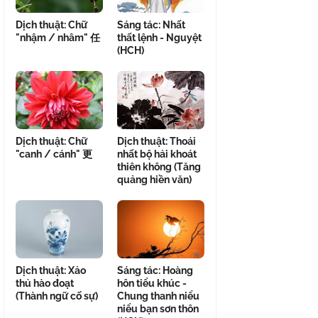
Dịch thuật: Chữ
Sáng tác: Nhất
"nhậm / nhâm" 任
thất lệnh - Nguyệt
(HCH)
Dịch thuật: Chữ
Dịch thuật: Thoái
"canh / cánh" 更
nhất bộ hải khoát
thiên không (Tăng
quảng hiền văn)
Dịch thuật: Xảo
Sáng tác: Hoàng
thủ hào đoạt
hôn tiểu khúc -
(Thành ngữ cố sự)
Chung thanh niểu
niểu bạn sơn thôn