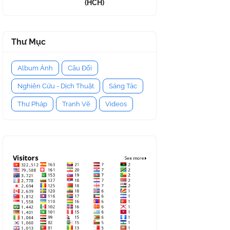
(HCH)
Thư Mục
Album Ảnh
Câu Đối
Nghiên Cứu - Dịch Thuật
Sáng Tác
Thư Pháp
Tranh Vẽ
Videos