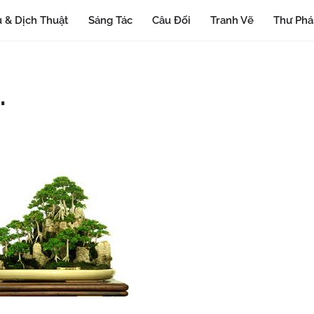
 & Dịch Thuật
Sáng Tác
Câu Đối
Tranh Vẽ
Thư Ph
.