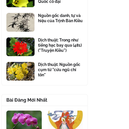
Quốc cổ đại
Nguồn gốc danh, tự và
hiệu của Trịnh Bản Kiều
Dịch thuật: Trong như
tiếng hạc bay qua (481)
("Truyện Kiều")
Dịch thuật: Nguồn gốc
cụm từ "cửu ngũ chí
tôn"
Bài Đăng Mới Nhất