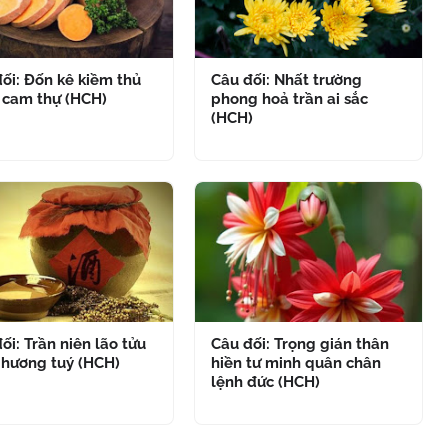
ối: Đốn kê kiềm thủ
Câu đối: Nhất trường
 cam thự (HCH)
phong hoả trần ai sắc
(HCH)
ối: Trần niên lão tửu
Câu đối: Trọng gián thân
 hương tuý (HCH)
hiền tư minh quân chân
lệnh đức (HCH)