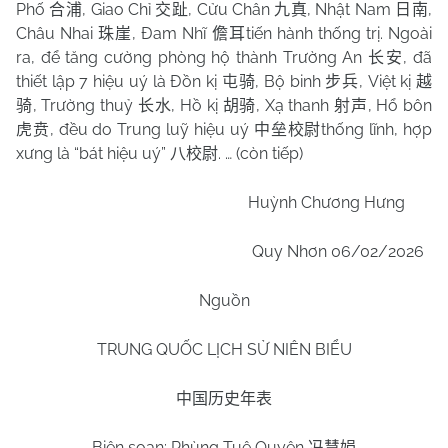
Phố
, Giao Chỉ
, Cửu Chân
, Nhật Nam
,
合浦
交趾
九真
日南
Châu Nhai
, Đam Nhĩ
tiến hành thống trị. Ngoài
珠崖
儋耳
ra, để tăng cường phòng hộ thành Trường An
, đã
长安
thiết lập 7 hiệu uý là Đồn kị
, Bộ binh
, Việt kị
屯骑
步兵
越
, Trường thuỷ
, Hồ kị
, Xạ thanh
, Hổ bôn
骑
长水
胡骑
射声
, đều do Trung luỹ hiệu uý
thống lĩnh, hợp
虎贲
中垒校尉
xưng là “bát hiệu uý”
. … (còn tiếp)
八校尉
Huỳnh Chương Hưng
Quy Nhơn 06/02/2026
Nguồn
TRUNG QUỐC LỊCH SỬ NIÊN BIỂU
中国历史年表
Biên soạn: Phùng Tuệ Quyên
冯慧娟