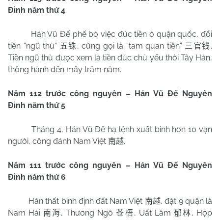
Đỉnh năm thứ 4
Hán Vũ Đế phế bỏ việc đúc tiền ở quận quốc, đổi
tiền “ngũ thù”
, cũng gọi là “tam quan tiền”
.
五铢
三官钱
Tiền ngũ thù được xem là tiền đúc chủ yếu thời Tây Hán,
thông hành đến mấy trăm năm.
Năm 112 trước công nguyên – Hán Vũ Đế Nguyên
Đỉnh năm thứ 5
Tháng 4, Hán Vũ Đế hạ lệnh xuất binh hơn 10 vạn
người, công đánh Nam Việt
.
南越
Năm 111 trước công nguyên – Hán Vũ Đế Nguyên
Đỉnh năm thứ 6
Hán thất bình định đất Nam Việt
, đặt 9 quận là
南越
Nam Hải
, Thương Ngô
, Uất Lâm
, Hợp
南海
苍梧
郁林