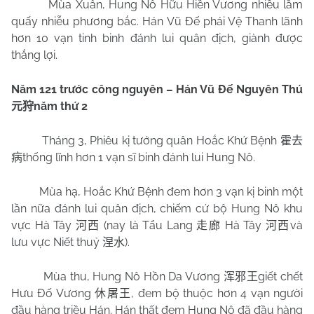
Mùa Xuân, Hung Nô Hữu Hiền Vương nhiều lầm
quấy nhiễu phương bắc. Hán Vũ Đế phái Vệ Thanh lãnh
hơn 10 vạn tinh binh đánh lui quân địch, giành được
thắng lợi.
Năm 121 trước công nguyên – Hán Vũ Đế Nguyên Thú
năm thứ 2
元狩
Tháng 3, Phiêu kị tướng quân Hoắc Khứ Bệnh
霍去
thống lĩnh hơn 1 vạn sĩ binh đánh lui Hung Nô.
病
Mùa hạ, Hoắc Khứ Bệnh đem hơn 3 vạn kị binh một
lần nữa đánh lui quân địch, chiếm cứ bộ Hung Nô khu
vực Hà Tây
(nay là Tẩu Lang
Hà Tây
và
河西
走廊
河西
lưu vực Niết thuỷ
).
涅水
Mùa thu, Hung Nô Hồn Da Vương
giết chết
浑邪王
Hưu Đố Vương
, đem bộ thuộc hơn 4 vạn người
休屠王
đầu hàng triều Hán. Hán thất đem Hung Nô đã đầu hàng