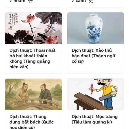
/ nhâm" 任
/ cánh" 更
Dịch thuật: Thoái nhất
Dịch thuật: Xảo thủ
bộ hải khoát thiên
hào đoạt (Thành ngữ
không (Tăng quảng
cố sự)
hiền văn)
Dịch thuật: Thung
Dịch thuật: Mộc tượng
dung bất bách (Quốc
(Tiếu lâm quảng kí)
học điển cố)