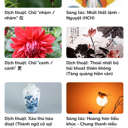
Dịch thuật: Chữ "nhậm /
Sáng tác: Nhất thất lệnh -
nhâm" 任
Nguyệt (HCH)
Dịch thuật: Chữ "canh /
Dịch thuật: Thoái nhất bộ
cánh" 更
hải khoát thiên không
(Tăng quảng hiền văn)
Dịch thuật: Xảo thủ hào
Sáng tác: Hoàng hôn tiểu
đoạt (Thành ngữ cố sự)
khúc - Chung thanh niểu