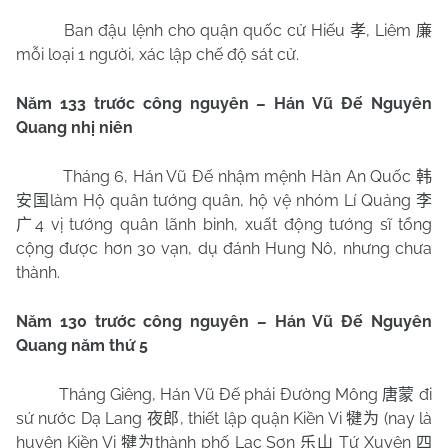
Ban đậu lệnh cho quận quốc cử Hiếu
, Liêm
孝
廉
mỗi loại 1 người, xác lập chế độ sát cử.
Năm 133 trước công nguyên – Hán Vũ Đế Nguyên
Quang nhị niên
Tháng 6, Hán Vũ Đế nhậm mệnh Hàn An Quốc
韩
làm Hộ quân tướng quân, hộ vệ nhóm Lí Quảng
安国
李
4 vị tướng quân lãnh binh, xuất động tướng sĩ tổng
广
cộng được hơn 30 vạn, dụ đánh Hung Nô, nhưng chưa
thành.
Năm 130 trước công nguyên – Hán Vũ Đế Nguyên
Quang năm thứ 5
Tháng Giêng, Hán Vũ Đế phái Đường Mông
đi
唐蒙
sứ nước Dạ Lang
, thiết lập quận Kiền Vi
(nay là
夜郎
犍为
huyện Kiền Vi
thành phố Lạc Sơn
Tứ Xuyên
犍为
乐山
四