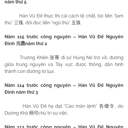
năm thứ 5
Hán Vũ Đế thực thi cải cách tệ chất, bỏ tiền “tam
thù”
, đổi đúc tiền “ngũ thù”
.
三铢
五铢
Năm 115 trước công nguyên – Hán Vũ Đế Nguyên
Đỉnh
năm thứ 2
元鼎
Trương Khiên
đi sứ Hung Nô trở về, đường
张骞
giữa trung nguyên và Tây vực được thông, dần hình
thành con đường tơ lụa.
Năm 114 trước công nguyên – Hán Vũ Đế Nguyên
Đỉnh năm thứ 3
Hán Vũ Đế hạ đạt “Cáo mân lệnh”
, do
告缗令
Dương Khả
chủ trì sự việc.
杨可
Năm 113 trước công nguyên – Hán Vũ Đế Nguyên