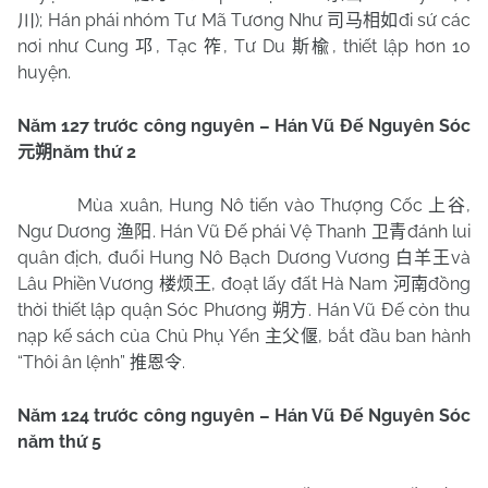
); Hán phái nhóm Tư Mã Tương Như
đi sứ các
川
司马相如
nơi như Cung
, Tạc
, Tư Du
, thiết lập hơn 10
邛
筰
斯楡
huyện.
Năm 127 trước công nguyên – Hán Vũ Đế Nguyên Sóc
năm thứ 2
元朔
Mùa xuân, Hung Nô tiến vào Thượng Cốc
,
上谷
Ngư Dương
. Hán Vũ Đế phái Vệ Thanh
đánh lui
渔阳
卫青
quân địch, đuổi Hung Nô Bạch Dương Vương
và
白羊王
Lâu Phiền Vương
, đoạt lấy đất Hà Nam
đồng
楼烦王
河南
thời thiết lập quận Sóc Phương
. Hán Vũ Đế còn thu
朔方
nạp kế sách của Chủ Phụ Yển
, bắt đầu ban hành
主父偃
“Thôi ân lệnh”
.
推恩令
Năm 124 trước công nguyên – Hán Vũ Đế Nguyên Sóc
năm thứ 5