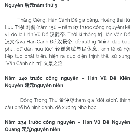
Nguyên
năm thứ 3
后元
Tháng Giêng, Hán Cảnh Đế giá băng. Hoàng thái tử
Lưu Triệt
(năm 156 – năm 87 trước công nguyên) kế
刘彻
vị, đó là Hán Vũ Đế
. Thời kì thống trị Hán Văn Đế
汉武帝
và Hán Cảnh Đế
, đề xướng “khinh dao bạc
汉文帝
汉景帝
phú, dữ dân hưu tức”
, kinh tế xã hội
轻徭薄赋与民休息
tiếp tục phát triển, hiện ra cục diện thịnh thế, sử xưng
“Văn Cảnh chi trị”
.
文景之治
Năm 140 trước công nguyên – Hán Vũ Đế Kiến
Nguyên
nguyên niên
建元
Đổng Trọng Thư
tham gia “đối sách”, thỉnh
董仲舒
cầu phế bỏ hình danh, đề xướng Nho học.
Năm 234 trước công nguyên – Hán Vũ Đế Nguyên
Quang
nguyên niên
元光