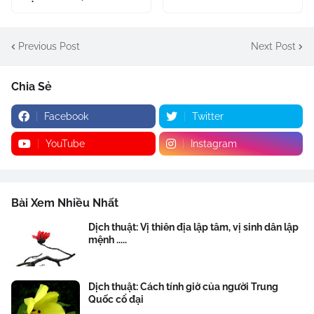
Previous Post
Next Post
Chia Sẻ
Facebook
Twitter
YouTube
Instagram
Bài Xem Nhiều Nhất
Dịch thuật: Vị thiên địa lập tâm, vị sinh dân lập
mệnh .....
Dịch thuật: Cách tính giờ của người Trung
Quốc cổ đại