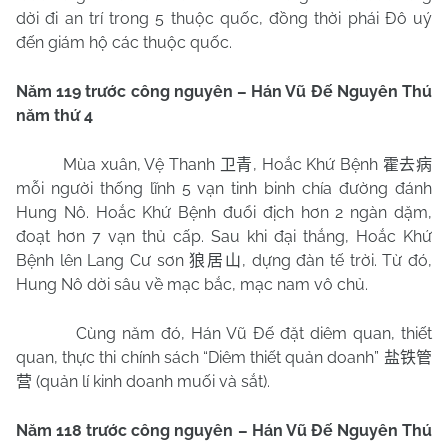
dời đi an trí trong 5 thuộc quốc, đồng thời phái Đô uý
đến giám hộ các thuộc quốc.
Năm 119 trước công nguyên – Hán Vũ Đế Nguyên Thú
năm thứ 4
Mùa xuân, Vệ Thanh
, Hoắc Khứ Bệnh
卫青
霍去病
mỗi người thống lĩnh 5 vạn tinh binh chía đường đánh
Hung Nô. Hoắc Khứ Bệnh đuổi địch hơn 2 ngàn dặm,
đoạt hơn 7 vạn thủ cấp. Sau khi đại thắng, Hoắc Khứ
Bệnh lên Lang Cư sơn
, dựng đàn tế trời. Từ đó,
狼居山
Hung Nô dời sâu về mạc bắc, mạc nam vô chủ.
Cùng năm đó, Hán Vũ Đế đặt diêm quan, thiết
quan, thực thi chính sách “Diêm thiết quản doanh”
盐铁管
(quản lí kinh doanh muối và sắt).
营
Năm 118 trước công nguyên – Hán Vũ Đế Nguyên Thú