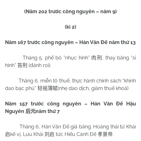
(Năm 202 trước công nguyên – năm 9)
(kì 2)
Năm 167 trước công nguyên – Hán Văn Đế năm thứ 13
Tháng 5, phế bỏ “nhục hình”
, thay băng “si
肉刑
hình”
(đánh roi).
笞刑
Tháng 6, miễn tô thuế, thực hành chính sách “khinh
dao bạc phú”
(nhẹ dao dịch, giảm thuế khoá)
轻徭薄赋
Năm 157 trước công nguyên – Hán Văn Đế Hậu
Nguyên
năm thứ 7
后元
Tháng 6, Hán Văn Đế giá băng. Hoàng thái tử Khải
kế vị, Lưu Khải
tức Hiếu Cảnh Đế
.
启
刘启
孝景帝