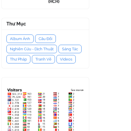
(HCH)
Thư Mục
Album Ảnh
Câu Đối
Nghiên Cứu - Dịch Thuật
Sáng Tác
Thư Pháp
Tranh Vẽ
Videos