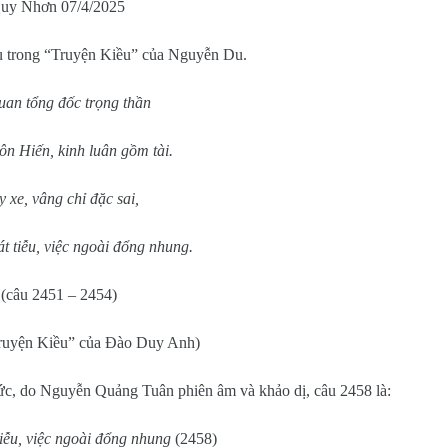
uy Nhơn 07/4/2025
u trong “Truyện Kiều” của Nguyễn Du.
uan tổng đốc trọng thần
n Hiến, kinh luân gồm tài.
 xe, vâng chỉ đặc sai,
át tiễu, việc ngoài đổng nhung.
(câu 2451 – 2454)
Truyện Kiều” của Đào Duy Anh)
c, do Nguyễn Quảng Tuân phiên âm và khảo dị, câu 2458 là:
iễu, việc ngoài đổng nhung
(2458)