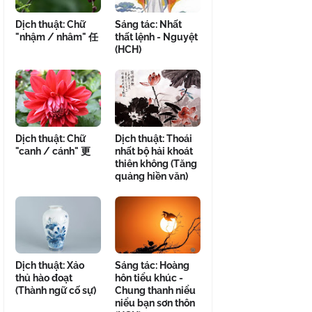
Dịch thuật: Chữ
Sáng tác: Nhất
"nhậm / nhâm" 任
thất lệnh - Nguyệt
(HCH)
Dịch thuật: Chữ
Dịch thuật: Thoái
"canh / cánh" 更
nhất bộ hải khoát
thiên không (Tăng
quảng hiền văn)
Dịch thuật: Xảo
Sáng tác: Hoàng
thủ hào đoạt
hôn tiểu khúc -
(Thành ngữ cố sự)
Chung thanh niểu
niểu bạn sơn thôn