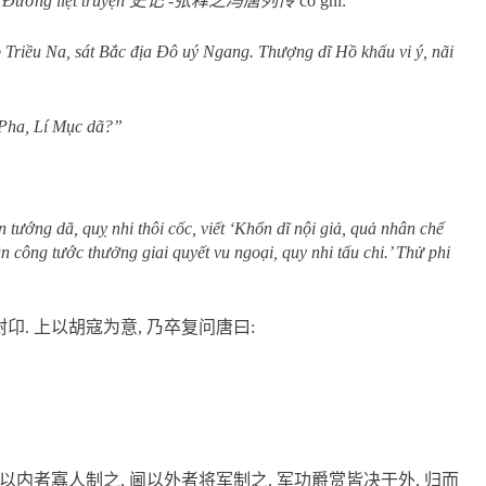
 Đường liệt truyện
史记
-
张释之冯唐列传
có ghi:
p Triều Na, sát Bắc địa Đô uý Ngang. Thượng dĩ Hồ khấu vi ý, nãi
ha, Lí Mục dã?”
ng dã, quỵ nhi thôi cốc, viết ‘Khổn dĩ nội giả, quả nhân chế
n công tước thưởng giai quyết vu ngoại, quy nhi tấu chi.’ Thử phi
尉卬
.
上以胡寇为意
,
乃卒复问唐曰
:
以内者寡人制之
,
阃以外者将军制之
.
军功爵赏皆决于外
,
归而