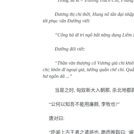
Trong
Sử kí – Trương Thích Chi, Phùng
Đương thị chi thời, Hung nô tân đại nhậ
tốt phục vấn Đường viết:
“Công hà dĩ tri ngô bất năng dụng Liêm P
Đường đối viết:
“Thần văn thượng cổ Vương giả chi khiển tướ
chi; khổn dĩ ngoại giả, tướng quân chế chi. Quâ
hư ngôn dã ...”
当是之时
,
匈奴新大入朝那
,
杀北地都
“
公何以知吾不能用廉颇
,
李牧也
?”
唐对曰
:
“
臣闻上古王者之遣将也
,
跪而推毂曰
: ‘
阃