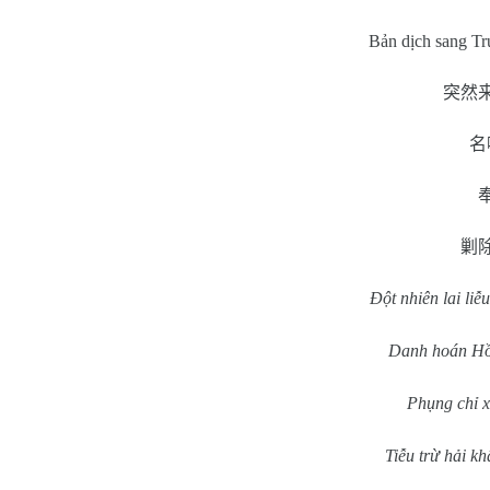
Bản dịch sang T
突然
名
剿
Đột nhiên lai liễu
Danh hoán Hồ 
Phụng chỉ x
Tiễu trừ hải k