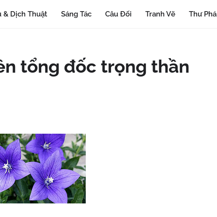
 & Dịch Thuật
Sáng Tác
Câu Đối
Tranh Vẽ
Thư Ph
ên tổng đốc trọng thần