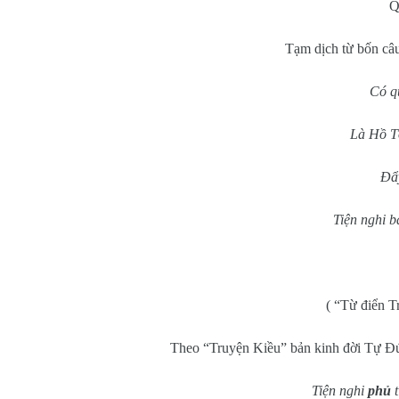
Q
Tạm dịch từ bốn câ
Có q
Là Hồ Tô
Đẩy
Tiện nghi b
( “Từ điển 
Theo “Truyện Kiều” bản kinh đời Tự Đứ
Tiện nghi
phủ
t