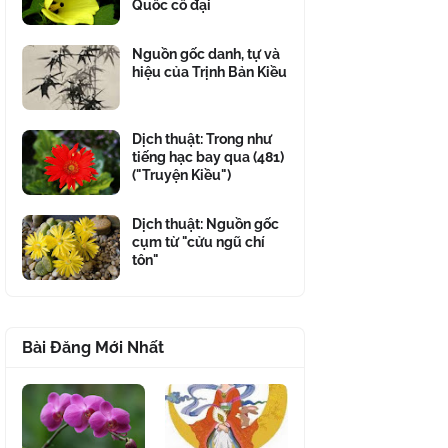
Quốc cổ đại
Nguồn gốc danh, tự và
hiệu của Trịnh Bản Kiều
Dịch thuật: Trong như
tiếng hạc bay qua (481)
("Truyện Kiều")
Dịch thuật: Nguồn gốc
cụm từ "cửu ngũ chí
tôn"
Bài Đăng Mới Nhất