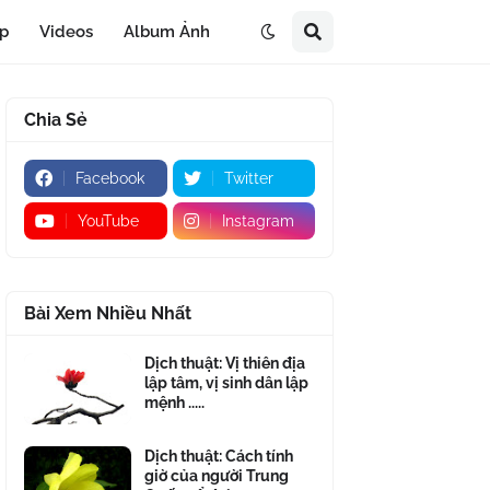
áp
Videos
Album Ảnh
Chia Sẻ
Facebook
Twitter
YouTube
Instagram
Bài Xem Nhiều Nhất
Dịch thuật: Vị thiên địa
lập tâm, vị sinh dân lập
mệnh .....
Dịch thuật: Cách tính
giờ của người Trung