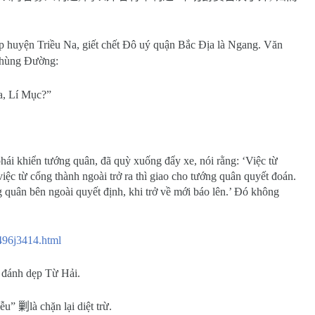
p huyện Triều Na, giết chết Đô uý quận Bắc Địa là Ngang. Văn
Phùng Đường:
a, Lí Mục?”
hái khiển tướng quân, đã quỳ xuống đẩy xe, nói rằng: ‘Việc từ
việc từ cổng thành ngoài trở ra thì giao cho tướng quân quyết đoán.
quân bên ngoài quyết định, khi trở về mới báo lên.’ Đó không
496j3414.html
 đánh dẹp Từ Hải.
tiễu”
剿
là chặn lại diệt trừ.