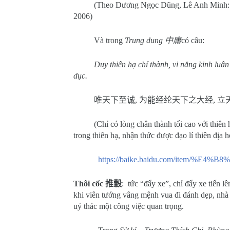
(Theo Dương Ngọc Dũng, Lê Anh Minh
2006)
Và trong
Trung dung
中庸
có câu:
Duy thiên hạ chí thành, vi năng kinh luân t
dục.
唯天下至诚
,
为能经纶天下之大经
,
立
(Chỉ có lòng chân thành tối cao với thiên 
trong thiên hạ, nhận thức được đạo lí thiên địa 
https://baike.baidu.com/item/%E4
Thôi cốc
推轂
:
tức “đẩy xe”
, chỉ đẩy xe tiến l
khi viên tướng vâng mệnh vua đi đánh dẹp, nhà v
uỷ thác một công việc quan trọng.