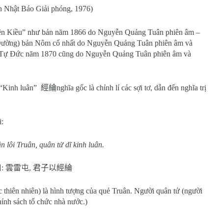
 in Nhật Báo Giải phóng, 1976)
yện Kiều” như bản năm 1866 do Nguyễn Quảng Tuân phiên âm –
 Đường) bản Nôm cổ nhất do Nguyễn Quảng Tuân phiên âm và
ời Tự Đức năm 1870 cũng do Nguyễn Quảng Tuân phiên âm và
. “Kinh luân”
經綸
nghĩa gốc là chỉnh lí các sợi tơ, dẫn đến nghĩa trị
i:
n lôi Truân, quân tử dĩ kinh luân.
曰
:
雲雷屯
,
君子以經綸
 thiên nhiên) là hình tượng của quẻ Truân. Người quân tử (người
hính sách tổ chức nhà nước.)