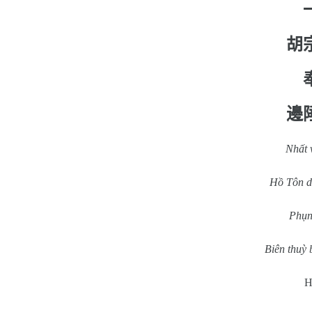
胡
邊
Nhất 
Hồ Tôn da
Phụng
Biên thuỳ 
H