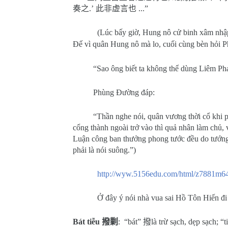
奏之
.’
此非虚言也
...”
(Lúc bấy giờ, Hung nô cử binh xâm nhậ
Đế vì quân Hung nô mà lo, cuối cùng bèn hỏi 
“Sao ông biết ta không thể dùng Liêm Ph
Phùng Đường đáp:
“Thần nghe nói, quân vương thời cổ khi p
cổng thành ngoài trở vào thì quả nhân làm chủ, 
Luận công ban thưởng phong tước đều do tướng 
phải là nói suông.”)
http://wyw.5156edu.com/html/z7881m6
Ở đây ý nói nhà vua sai Hồ Tôn Hiến đi
Bát tiễu
撥剿
:
“bát”
撥
là trừ sạch, dẹp sạch; “