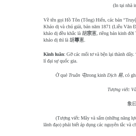
(In tại nhà
Về tên gọi Hồ Tôn (Tông) Hiến, các bản “Tru
Khảo dị và chú giải, bản năm 1871 (Liễu Văn
khảo dị đều khắc là
胡
宗
憲
, riêng bản kinh đ
khảo dị thì là
胡
尊
憲
.
Kinh luân
: Gỡ các mối tơ và bện lại thành dây
lí đại sự quốc gia.
Ở quẻ
Truân
屯
trong kinh
Dịch
易
, có gh
Tượng viết: Vâ
象
(Tượng viết: Mây và sấm (những năng lực
lãnh đạo) phải biết áp dụng các nguyên tắc và c