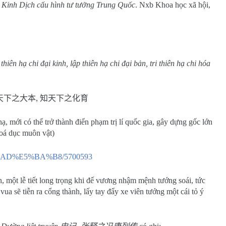
:
Kinh Dịch cấu hình tư tưởng Trung Quốc
. Nxb Khoa học xã hội,
hiên hạ chi đại kinh, lập thiên hạ chi đại bản, tri thiên hạ chi hóa
天下之大本
,
知天下之化育
hạ, mới có thể trở thành điển phạm trị lí quốc gia, gây dựng gốc lớn
hoá dục muôn vật)
%B8%AD%E5%BA%B8/5700593
ên, một lễ tiết long trọng khi đế vương nhậm mệnh tướng soái, tức
ua sẽ tiễn ra cổng thành, lấy tay đẩy xe viên tướng một cái tỏ ý